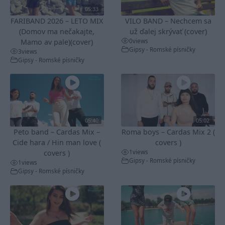
05:33
FARIBAND 2026 – LETO MIX
VILO BAND – Nechcem sa
(Domov ma nečakajte,
už ďalej skrývať (cover)
0
views
Mamo av pale)(cover)
Gipsy - Romské písničky
3
views
Gipsy - Romské písničky
05:40
05:02
Peto band – Cardas Mix –
Roma boys – Cardas Mix 2 (
Cide hara / Hin man love (
covers )
1
views
covers )
Gipsy - Romské písničky
1
views
Gipsy - Romské písničky