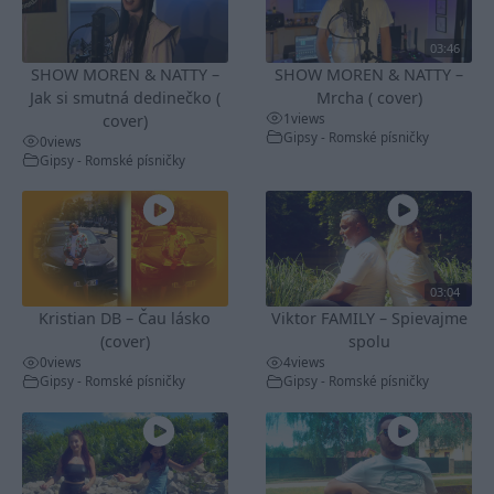
03:46
SHOW MOREN & NATTY –
SHOW MOREN & NATTY –
Jak si smutná dedinečko (
Mrcha ( cover)
1
views
cover)
Gipsy - Romské písničky
0
views
Gipsy - Romské písničky
03:04
Kristian DB – Čau lásko
Viktor FAMILY – Spievajme
(cover)
spolu
0
views
4
views
Gipsy - Romské písničky
Gipsy - Romské písničky