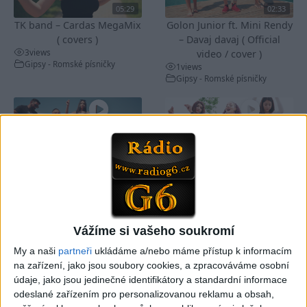
05:29
02:33
TK band – Cardas MegaMix
Golon Junior ft. Mini Rendy
( covers )
– Davaj davaj ( Official
3
views
video / cover )
Gipsy - Romské písničky
1
views
Gipsy - Romské písničky
07:03
03:39
Kalai kiss band – Cardas
Gipsy Erika – Messenger (
MegaMix – Ando Dubaj /
Official video / cover )
3
views
Hej romale / Kames te
Gipsy - Romské písničky
garaves (Ofiicial
Vážíme si vašeho soukromí
video/cover)
1
views
My a naši
partneři
ukládáme a/nebo máme přístup k informacím
Gipsy - Romské písničky
na zařízení, jako jsou soubory cookies, a zpracováváme osobní
údaje, jako jsou jedinečné identifikátory a standardní informace
odeslané zařízením pro personalizovanou reklamu a obsah,