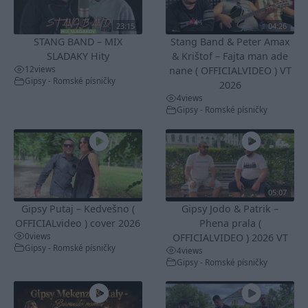
23:15
04:26
STANG BAND – MIX
Stang Band & Peter Amax
SLADAKY Hity
& Krištof – Fajta man ade
12
views
nane ( OFFICIALVIDEO ) VT
Gipsy - Romské písničky
2026
4
views
Gipsy - Romské písničky
05:07
Gipsy Putaj – Kedvešno (
Gipsy Jodo & Patrik –
OFFICIALvideo ) cover 2026
Phena prala (
0
views
OFFICIALVIDEO ) 2026 VT
Gipsy - Romské písničky
4
views
Gipsy - Romské písničky