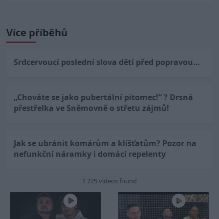
Více příběhů
Srdcervoucí poslední slova dětí před popravou…
„Chováte se jako pubertální pitomec!“ ? Drsná
přestřelka ve Sněmovně o střetu zájmů!
Jak se ubránit komárům a klíšťatům? Pozor na
nefunkční náramky i domácí repelenty
1 725 videos found