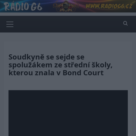
Skip
to
content
Primary
Menu
Soudkyně se sejde se
spolužákem ze střední školy,
kterou znala v Bond Court