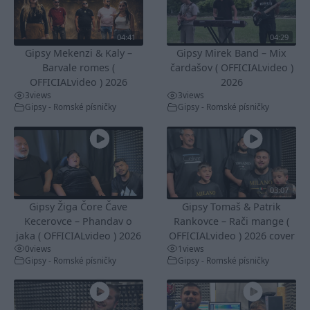
04:41
04:29
Gipsy Mekenzi & Kaly –
Gipsy Mirek Band – Mix
Barvale romes (
čardašov ( OFFICIALvideo )
OFFICIALvideo ) 2026
2026
3
views
3
views
Gipsy - Romské písničky
Gipsy - Romské písničky
03:07
Gipsy Žiga Čore Čave
Gipsy Tomaš & Patrik
Kecerovce – Phandav o
Rankovce – Rači mange (
jaka ( OFFICIALvideo ) 2026
OFFICIALvideo ) 2026 cover
0
views
1
views
Gipsy - Romské písničky
Gipsy - Romské písničky