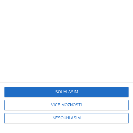
Gipsy Jodo & Patrik – Phena prala (
OFFICIALVIDEO ) 2026 VT
1 měsíc ago
4
views
•
Gipsy - Romské písničky
Gipsy Mekenzi & Kaly – Barvale
romes ( OFFICIALvideo ) 2026
1 měsíc ago
3
views
•
Gipsy - Romské písničky
Gipsy Mirek Band – Mix čardašov (
OFFICIALvideo ) 2026
1 měsíc ago
3
views
•
SOUHLASÍM
Gipsy - Romské písničky
VÍCE MOŽNOSTÍ
Gipsy Žiga Čore Čave Kecerovce –
Phandav o jaka ( OFFICIALvideo )
NESOUHLASÍM
2026
1 měsíc ago
0
views
•