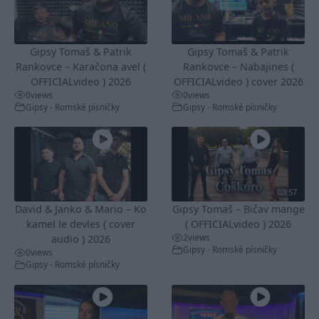
Gipsy Tomaš & Patrik
Gipsy Tomaš & Patrik
Rankovce – Karačona avel (
Rankovce – Nabajines (
OFFICIALvideo ) 2026
OFFICIALvideo ) cover 2026
0
views
0
views
Gipsy - Romské písničky
Gipsy - Romské písničky
03:57
David & Janko & Mario – Ko
Gipsy Tomaš – Bičav mange
kamel le devles ( cover
( OFFICIALvideo ) 2026
2
views
audio ) 2026
Gipsy - Romské písničky
0
views
Gipsy - Romské písničky