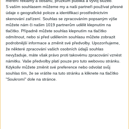
měření reklamy a obsahu, průzkum publika a vývoj služeb.
S vaším souhlasem můžeme my a naši partneři používat přesné
údaje o geografické poloze a identifikaci prostřednictvím
03:59
03:40
skenování zařízení. Souhlas se zpracováním popsaným výše
Gypsy Kubanec, Viki, Idka –
Mojka Orlova – Kupim si ja
můžete nám či našim 1019 partnerům udělit klepnutím na
Kamav tut devla ( Official
gitaru ( Official video /
tlačítko. Případně můžete souhlas klepnutím na tlačítko
video / cover )
cover )
odmítnout, nebo si před udělením souhlasu můžete zobrazit
1
views
1
views
podrobnější informace a změnit své předvolby.
Upozorňujeme,
Gipsy - Romské písničky
Gipsy - Romské písničky
že některé zpracování vašich osobních údajů souhlas
nevyžaduje, máte však právo proti takovému zpracování vznést
námitku. Vaše předvolby platí pouze pro tuto webovou stránku.
Kdykoliv můžete změnit své preference nebo odvolat svůj
souhlas tím, že se vrátíte na tuto stránku a kliknete na tlačítko
04:17
"Soukromí" dole na stránce.
Gipsy Sandra – NumaNuma
Passiv band – Tu tu tu tu (
( Official video / cover )
Official video / cover )
1
views
0
views
Gipsy - Romské písničky
Gipsy - Romské písničky