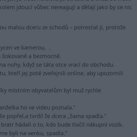
kolem jdoucí vůbec nereagují a dělají jako by se nic
vou malou dceru ze schodů – potrestat ji, protože
chycen ve kamerou. .
dá šokovaně a bezmocně.
á na nohy, když se táta otce vrací do obchodu.
kteří jej poté zveřejnili online, aby upozornili
Díky místním obyvatelům byl muž rychle
anželka ho ve videu poznala.”
e popřel,a tvrdil že dcera „Sama spadla.“
ý bratr hádali o to, kdo bude tlačil nákupní vozík.
jsme byli na venku, spadla.“