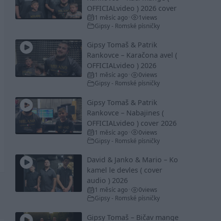
OFFICIALvideo ) 2026 cover
1 měsíc ago
1
views
•
Gipsy - Romské písničky
Gipsy Tomaš & Patrik
Rankovce – Karačona avel (
OFFICIALvideo ) 2026
1 měsíc ago
0
views
•
Gipsy - Romské písničky
Gipsy Tomaš & Patrik
Rankovce – Nabajines (
OFFICIALvideo ) cover 2026
1 měsíc ago
0
views
•
Gipsy - Romské písničky
David & Janko & Mario – Ko
kamel le devles ( cover
audio ) 2026
1 měsíc ago
0
views
•
Gipsy - Romské písničky
Gipsy Tomaš – Bičav mange