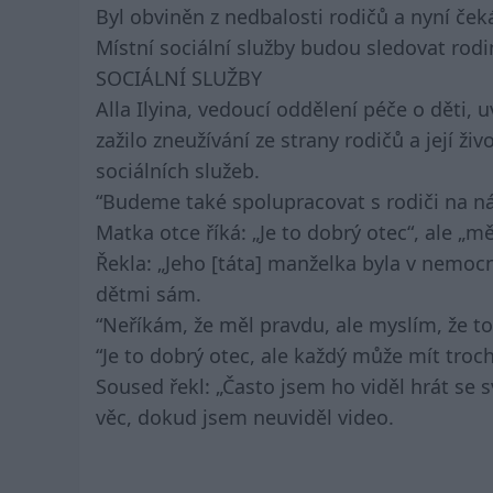
Byl obviněn z nedbalosti rodičů a nyní ček
Místní sociální služby budou sledovat rodin
SOCIÁLNÍ SLUŽBY
Alla Ilyina, vedoucí oddělení péče o děti, 
zažilo zneužívání ze strany rodičů a její 
sociálních služeb.
“Budeme také spolupracovat s rodiči na ná
Matka otce říká: „Je to dobrý otec“, ale „m
Řekla: „Jeho [táta] manželka byla v nemoc
dětmi sám.
“Neříkám, že měl pravdu, ale myslím, že to
“Je to dobrý otec, ale každý může mít troc
Soused řekl: „Často jsem ho viděl hrát se
věc, dokud jsem neuviděl video.