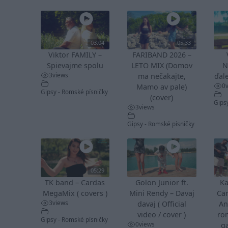
03:04
05:33
Viktor FAMILY –
FARIBAND 2026 –
Spievajme spolu
LETO MIX (Domov
N
3
views
ma nečakajte,
ďale
0
Mamo av pale)
Gipsy - Romské písničky
(cover)
Gips
3
views
Gipsy - Romské písničky
05:29
TK band – Cardas
Golon Junior ft.
Ka
MegaMix ( covers )
Mini Rendy – Davaj
Ca
3
views
davaj ( Official
An
video / cover )
ro
Gipsy - Romské písničky
0
views
ga