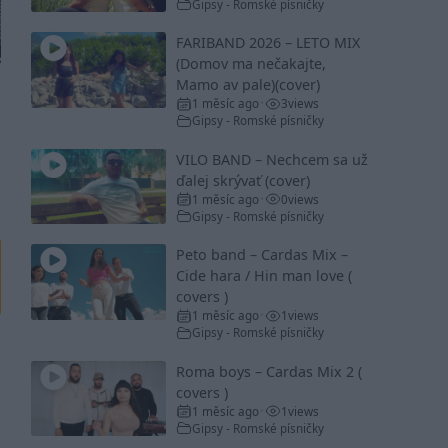
Gipsy - Romské písničky
FARIBAND 2026 – LETO MIX
(Domov ma nečakajte,
Mamo av pale)(cover)
1 měsíc ago
3
views
•
Gipsy - Romské písničky
VILO BAND – Nechcem sa už
ďalej skrývať (cover)
1 měsíc ago
0
views
•
Gipsy - Romské písničky
Peto band – Cardas Mix –
Cide hara / Hin man love (
covers )
1 měsíc ago
1
views
•
Gipsy - Romské písničky
Roma boys – Cardas Mix 2 (
covers )
1 měsíc ago
1
views
•
Gipsy - Romské písničky