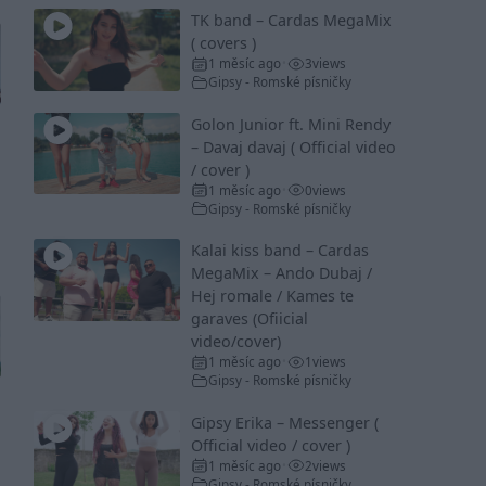
TK band – Cardas MegaMix
( covers )
1 měsíc ago
3
views
•
Gipsy - Romské písničky
Golon Junior ft. Mini Rendy
– Davaj davaj ( Official video
/ cover )
1 měsíc ago
0
views
•
Gipsy - Romské písničky
Kalai kiss band – Cardas
MegaMix – Ando Dubaj /
Hej romale / Kames te
garaves (Ofiicial
video/cover)
1 měsíc ago
1
views
•
Gipsy - Romské písničky
Gipsy Erika – Messenger (
Official video / cover )
1 měsíc ago
2
views
•
Gipsy - Romské písničky