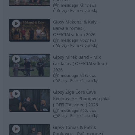
1 měsíc ago
4
views
•
Gipsy - Romské písničky
Gipsy Mekenzi & Kaly –
Barvale romes (
OFFICIALvideo ) 2026
1 měsíc ago
2
views
•
Gipsy - Romské písničky
Gipsy Mirek Band – Mix
čardašov ( OFFICIALvideo )
2026
1 měsíc ago
3
views
•
Gipsy - Romské písničky
Gipsy Žiga Čore Čave
Kecerovce – Phandav o jaka
( OFFICIALvideo ) 2026
1 měsíc ago
0
views
•
Gipsy - Romské písničky
Gipsy Tomaš & Patrik
Rankovce – Rači mange (