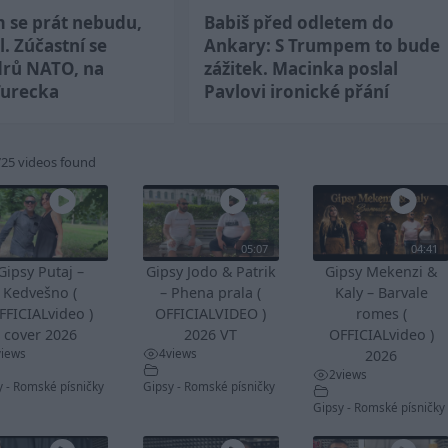
m se prát nebudu,
Babiš před odletem do
l. Zúčastní se
Ankary: S Trumpem to bude
drů NATO, na
zážitek. Macinka poslal
Turecka
Pavlovi ironické přání
725 videos found
05:07
04:41
Gipsy Putaj –
Gipsy Jodo & Patrik
Gipsy Mekenzi &
Kedvešno (
– Phena prala (
Kaly – Barvale
FFICIALvideo )
OFFICIALVIDEO )
romes (
cover 2026
2026 VT
OFFICIALvideo )
views
4
views
2026
2
views
y - Romské písničky
Gipsy - Romské písničky
Gipsy - Romské písničky