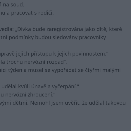
á na soud.
u a pracovat s rodiči.
uvedla: „Dívka bude zaregistrována jako dítě, které
životní podmínky budou sledovány pracovníky
pravě jejich přístupu k jejich povinnostem.”
ěla trochu nervózní rozpad“.
nici týden a musel se vypořádat se čtyřmi malými
 udělal kvůli únavě a vyčerpání.”
hu nervózní zhroucení.”
 svými dětmi. Nemohl jsem uvěřit, že udělal takovou