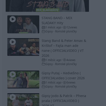
Video
STANG BAND – MIX
SLADAKY Hity
1 měsíc ago
12
views
•
Gipsy - Romské písničky
Stang Band & Peter Amax &
Krištof – Fajta man ade
nane ( OFFICIALVIDEO ) VT
2026
1 měsíc ago
4
views
•
Gipsy - Romské písničky
Gipsy Putaj – Kedvešno (
OFFICIALvideo ) cover 2026
1 měsíc ago
0
views
•
Gipsy - Romské písničky
Gipsy Jodo & Patrik – Phena
prala ( OFFICIALVIDEO )
2026 VT