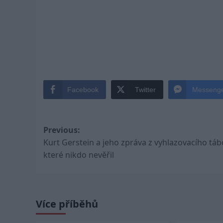
Facebook
Twitter
Messeng
Post
Previous:
Kurt Gerstein a jeho zpráva z vyhlazovacího táb
navigation
které nikdo nevěřil
Více příběhů