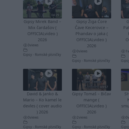
04:29
Gipsy Mirek Band –
Gipsy Žiga Čore
G
Mix čardašov (
Čave Kecerovce –
Pa
OFFICIALvideo )
Phandav o jaka (
2026
OFFICIALvideo )
O
3
views
2026
0
views
1
Gipsy - Romské písničky
Gipsy - Romské písničky
Gips
03:57
David & Janko &
Gipsy Tomaš – Bičav
S
Mario – Ko kamel le
mange (
devles ( cover audio
OFFICIALvideo )
smu
) 2026
2026
0
views
2
views
0
Gipsy - Romské písničky
Gipsy - Romské písničky
Gips