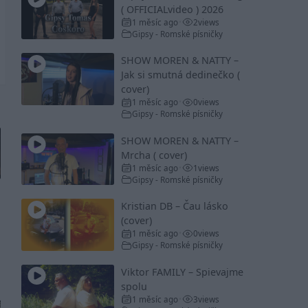
( OFFICIALvideo ) 2026
1 měsíc ago
2
views
•
Gipsy - Romské písničky
SHOW MOREN & NATTY –
Jak si smutná dedinečko (
cover)
1 měsíc ago
0
views
•
Gipsy - Romské písničky
SHOW MOREN & NATTY –
Mrcha ( cover)
1 měsíc ago
1
views
•
Gipsy - Romské písničky
Kristian DB – Čau lásko
(cover)
1 měsíc ago
0
views
•
Gipsy - Romské písničky
Viktor FAMILY – Spievajme
spolu
1 měsíc ago
3
views
•