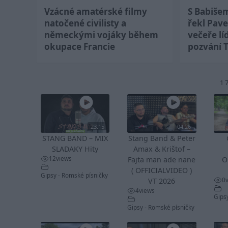
Vzácné amatérské filmy
S Babiše
natočené civilisty a
řekl Pave
německými vojáky během
večeře lí
okupace Francie
pozvání 
1 
23:15
04:26
STANG BAND – MIX
Stang Band & Peter
SLADAKY Hity
Amax & Krištof –
12
views
Fajta man ade nane
O
( OFFICIALVIDEO )
Gipsy - Romské písničky
0
VT 2026
4
views
Gips
Gipsy - Romské písničky