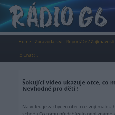
Skip
to
content
Home
Zpravodajství
Reportáže / Zajímavosti
.:: Chat ::.
Šokující video ukazuje otce, co 
Nevhodné pro děti !
Na videu je zachycen otec co svojí malou h
schodu,Co tomu předcházelo není známo ale 