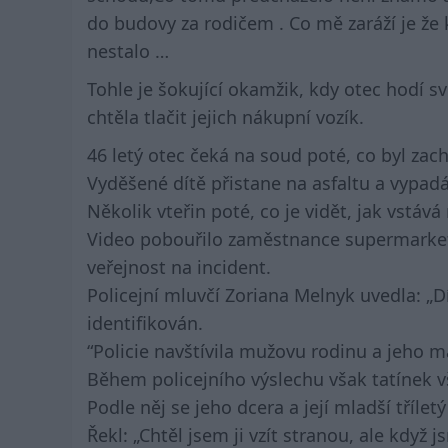
do budovy za rodičem . Co mě zaráží je že 
nestalo …
Tohle je šokující okamžik, kdy otec hodí s
chtěla tlačit jejich nákupní vozík.
46 letý otec čeká na soud poté, co byl za
Vyděšené dítě přistane na asfaltu a vypa
Několik vteřin poté, co je vidět, jak vstáv
Video pobouřilo zaměstnance supermarketu, 
veřejnost na incident.
Policejní mluvčí Zoriana Melnyk uvedla: „
identifikován.
“Policie navštívila mužovu rodinu a jeho m
Během policejního výslechu však tatínek vš
Podle něj se jeho dcera a její mladší třílet
Řekl: „Chtěl jsem ji vzít stranou, ale když 