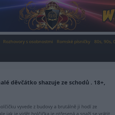
Rozhovory s osobnostmi
Romské písničky
80s, 90s, 
malé děvčátko shazuje ze schodů . 18+,
olčičku vyvede z budovy a brutálně ji hodí ze
jak je vidět holčička je otřesená a snaží se vrátit