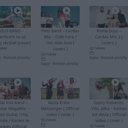
05:40
05:02
VILO BAND –
Peto band – Cardas
Roma boys –
echcem sa už
Mix – Cide hara /
Cardas Mix 2 (
j skrývať (cover)
Hin man love (
covers )
views
1
views
covers )
1
views
y - Romské písničky
Gipsy - Romské písničky
Gipsy - Romské písničky
07:03
03:39
03:59
lai kiss band –
Gipsy Erika –
Gypsy Kubanec,
rdas MegaMix –
Messenger ( Official
Viki, Idka – Kamav
do Dubaj / Hej
video / cover )
tut devla ( Official
2
views
male / Kames te
video / cover )
1
views
raves (Ofiicial