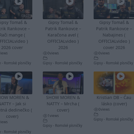
03:07
ipsy Tomaš &
Gipsy Tomaš &
Gipsy Tomaš &
trik Rankovce –
Patrik Rankovce –
Patrik Rankovce –
Rači mange (
Karačona avel (
Nabajines (
FFICIALvideo )
OFFICIALvideo )
OFFICIALvideo )
2026 cover
2026
cover 2026
views
0
views
0
views
y - Romské písničky
Gipsy - Romské písničky
Gipsy - Romské písničky
03:46
HOW MOREN &
SHOW MOREN &
Kristian DB – Čau
NATTY – Jak si
NATTY – Mrcha (
lásko (cover)
0
views
tná dedinečko (
cover)
1
views
cover)
Gipsy - Romské písničky
views
Gipsy - Romské písničky
y - Romské písničky