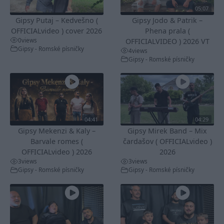
05:07
Gipsy Putaj – Kedvešno (
Gipsy Jodo & Patrik –
OFFICIALvideo ) cover 2026
Phena prala (
0
views
OFFICIALVIDEO ) 2026 VT
Gipsy - Romské písničky
4
views
Gipsy - Romské písničky
04:41
04:29
Gipsy Mekenzi & Kaly –
Gipsy Mirek Band – Mix
Barvale romes (
čardašov ( OFFICIALvideo )
OFFICIALvideo ) 2026
2026
3
views
3
views
Gipsy - Romské písničky
Gipsy - Romské písničky