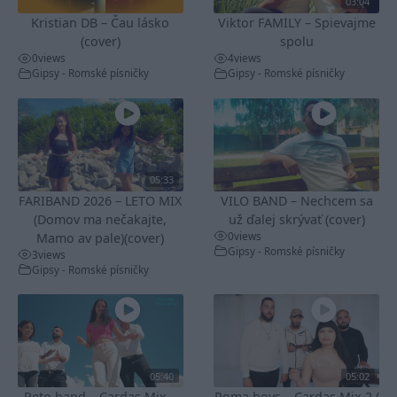
03:04
Kristian DB – Čau lásko
Viktor FAMILY – Spievajme
(cover)
spolu
0
views
4
views
Gipsy - Romské písničky
Gipsy - Romské písničky
05:33
FARIBAND 2026 – LETO MIX
VILO BAND – Nechcem sa
(Domov ma nečakajte,
už ďalej skrývať (cover)
0
views
Mamo av pale)(cover)
Gipsy - Romské písničky
3
views
Gipsy - Romské písničky
05:40
05:02
Peto band – Cardas Mix –
Roma boys – Cardas Mix 2 (