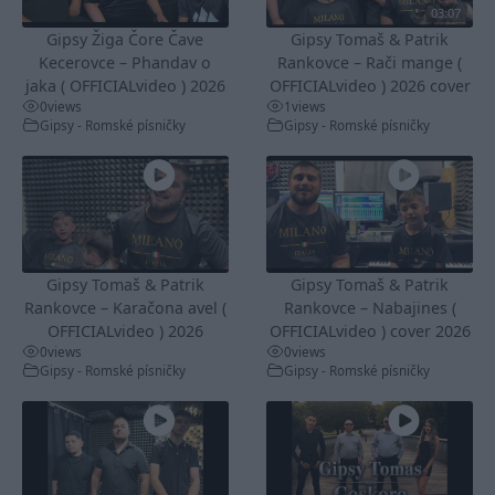
03:07
Gipsy Žiga Čore Čave
Gipsy Tomaš & Patrik
Kecerovce – Phandav o
Rankovce – Rači mange (
jaka ( OFFICIALvideo ) 2026
OFFICIALvideo ) 2026 cover
0
views
1
views
Gipsy - Romské písničky
Gipsy - Romské písničky
Gipsy Tomaš & Patrik
Gipsy Tomaš & Patrik
Rankovce – Karačona avel (
Rankovce – Nabajines (
OFFICIALvideo ) 2026
OFFICIALvideo ) cover 2026
0
views
0
views
Gipsy - Romské písničky
Gipsy - Romské písničky