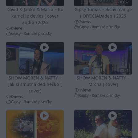
03:57
David & Janko & Mario – Ko
Gipsy Tomaš – Bičav mange
kamel le devles ( cover
( OFFICIALvideo ) 2026
2
views
audio ) 2026
Gipsy - Romské písničky
0
views
Gipsy - Romské písničky
03:46
SHOW MOREN & NATTY –
SHOW MOREN & NATTY –
Jak si smutná dedinečko (
Mrcha ( cover)
1
views
cover)
Gipsy - Romské písničky
0
views
Gipsy - Romské písničky