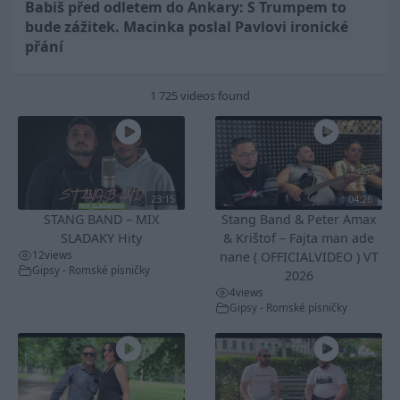
Babiš před odletem do Ankary: S Trumpem to
bude zážitek. Macinka poslal Pavlovi ironické
přání
1 725 videos found
23:15
04:26
STANG BAND – MIX
Stang Band & Peter Amax
SLADAKY Hity
& Krištof – Fajta man ade
12
views
nane ( OFFICIALVIDEO ) VT
Gipsy - Romské písničky
2026
4
views
Gipsy - Romské písničky