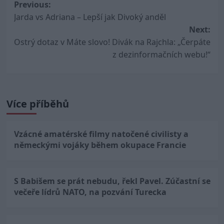
Post
Previous:
Jarda vs Adriana – Lepší jak Divoký anděl
navigation
Next:
Ostrý dotaz v Máte slovo! Divák na Rajchla: „Čerpáte
z dezinformačních webu!“
Více příběhů
Vzácné amatérské filmy natočené civilisty a
německými vojáky během okupace Francie
S Babišem se prát nebudu, řekl Pavel. Zúčastní se
večeře lídrů NATO, na pozvání Turecka