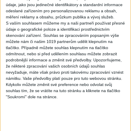
MegaMix – Ando Dubaj /
Official video / cover )
údaje, jako jsou jedinečné identifikátory a standardní informace
3
views
Hej romale / Kames te
odeslané zařízením pro personalizovanou reklamu a obsah,
Gipsy - Romské písničky
garaves (Ofiicial
měření reklamy a obsahu, průzkum publika a vývoj služeb.
video/cover)
S vaším souhlasem můžeme my a naši partneři používat přesné
1
views
údaje o geografické poloze a identifikaci prostřednictvím
Gipsy - Romské písničky
skenování zařízení. Souhlas se zpracováním popsaným výše
můžete nám či našim 1019 partnerům udělit klepnutím na
tlačítko. Případně můžete souhlas klepnutím na tlačítko
odmítnout, nebo si před udělením souhlasu můžete zobrazit
podrobnější informace a změnit své předvolby.
Upozorňujeme,
že některé zpracování vašich osobních údajů souhlas
03:59
03:40
nevyžaduje, máte však právo proti takovému zpracování vznést
Gypsy Kubanec, Viki, Idka –
Mojka Orlova – Kupim si ja
námitku. Vaše předvolby platí pouze pro tuto webovou stránku.
Kamav tut devla ( Official
gitaru ( Official video /
Kdykoliv můžete změnit své preference nebo odvolat svůj
video / cover )
cover )
souhlas tím, že se vrátíte na tuto stránku a kliknete na tlačítko
1
views
1
views
"Soukromí" dole na stránce.
Gipsy - Romské písničky
Gipsy - Romské písničky