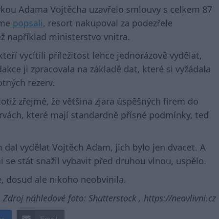
tovkou Adama Vojtěcha uzavřelo smlouvy s celkem 87
sme
popsali
, resort nakupoval za podezřele
například ministerstvo vnitra.
teří vycítili příležitost lehce jednorázově vydělat,
dakce ji zpracovala na základě dat, které si vyžádala
otných rezerv.
otiž zřejmé, že většina zjara úspěšných firem do
rvách, které mají standardně přísné podmínky, teď
dal vydělat Vojtěch Adam, jich bylo jen dvacet. A
i se stát snažil vybavit před druhou vlnou, uspělo.
e, dosud ale nikoho neobvinila.
Zdroj náhledové foto: Shutterstock , https://neovlivni.cz
er
Email