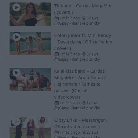
TK band – Cardas MegaMix
( covers )
1 měsíc ago
3
views
•
Gipsy - Romské písničky
Golon Junior ft. Mini Rendy
– Davaj davaj ( Official video
/ cover )
1 měsíc ago
0
views
•
Gipsy - Romské písničky
Kalai kiss band – Cardas
MegaMix – Ando Dubaj /
Hej romale / Kames te
garaves (Ofiicial
video/cover)
1 měsíc ago
1
views
•
Gipsy - Romské písničky
Gipsy Erika – Messenger (
Official video / cover )
1 měsíc ago
2
views
•
Gipsy - Romské písničky