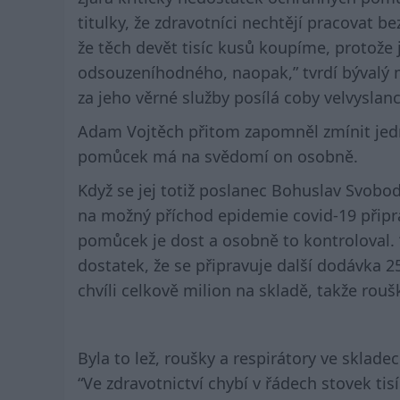
titulky, že zdravotníci nechtějí pracovat be
že těch devět tisíc kusů koupíme, protože 
odsouzeníhodného, naopak,” tvrdí bývalý m
za jeho věrné služby posílá coby velvyslan
Adam Vojtěch přitom zapomněl zmínit jed
pomůcek má na svědomí on osobně.
Když se jej totiž poslanec Bohuslav Svobod
na možný příchod epidemie covid-19 připr
pomůcek je dost a osobně to kontroloval. 
dostatek, že se připravuje další dodávka 25
chvíli celkově milion na skladě, takže rou
Byla to lež, roušky a respirátory ve sklade
“Ve zdravotnictví chybí v řádech stovek tis