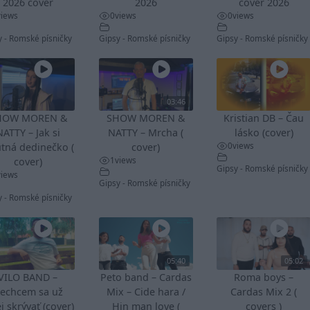
2026 cover
2026
cover 2026
views
0
views
0
views
y - Romské písničky
Gipsy - Romské písničky
Gipsy - Romské písničky
03:46
HOW MOREN &
SHOW MOREN &
Kristian DB – Čau
NATTY – Jak si
NATTY – Mrcha (
lásko (cover)
0
views
tná dedinečko (
cover)
1
views
cover)
Gipsy - Romské písničky
views
Gipsy - Romské písničky
y - Romské písničky
05:40
05:02
VILO BAND –
Peto band – Cardas
Roma boys –
echcem sa už
Mix – Cide hara /
Cardas Mix 2 (
j skrývať (cover)
Hin man love (
covers )