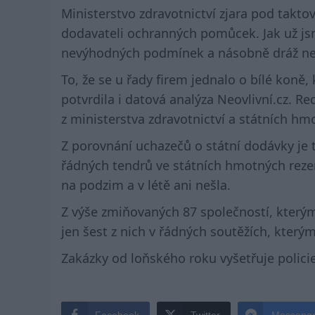
Ministerstvo zdravotnictví zjara pod tak
dodavateli ochranných pomůcek. Jak už j
nevýhodných podmínek a násobně dráž než 
To, že se u řady firem jednalo o bílé koně, k
potvrdila i datová analýza Neovlivní.cz. Re
z ministerstva zdravotnictví a státních hm
Z porovnání uchazečů o státní dodávky je t
řádných tendrů ve státních hmotných reze
na podzim a v létě ani nešla.
Z výše zmiňovaných 87 společností, kterým 
jen šest z nich v řádných soutěžích, kterým
Zakázky od loňského roku vyšetřuje polici
Facebook
Twitter
Messeng