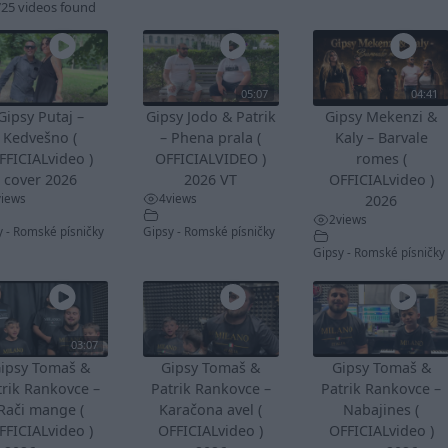
725 videos found
05:07
04:41
Gipsy Putaj –
Gipsy Jodo & Patrik
Gipsy Mekenzi &
Kedvešno (
– Phena prala (
Kaly – Barvale
FFICIALvideo )
OFFICIALVIDEO )
romes (
cover 2026
2026 VT
OFFICIALvideo )
views
4
views
2026
2
views
y - Romské písničky
Gipsy - Romské písničky
Gipsy - Romské písničky
03:07
ipsy Tomaš &
Gipsy Tomaš &
Gipsy Tomaš &
trik Rankovce –
Patrik Rankovce –
Patrik Rankovce –
Rači mange (
Karačona avel (
Nabajines (
FFICIALvideo )
OFFICIALvideo )
OFFICIALvideo )