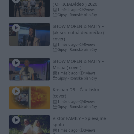
( OFFICIALvideo ) 2026
1 měsíc ago
2
views
•
Gipsy - Romské písničky
SHOW MOREN & NATTY –
Jak si smutná dedinečko (
cover)
1 měsíc ago
0
views
•
Gipsy - Romské písničky
SHOW MOREN & NATTY –
Mrcha ( cover)
1 měsíc ago
1
views
•
Gipsy - Romské písničky
Kristian DB – Čau lásko
(cover)
1 měsíc ago
0
views
•
Gipsy - Romské písničky
Viktor FAMILY – Spievajme
spolu
1 měsíc ago
3
views
•