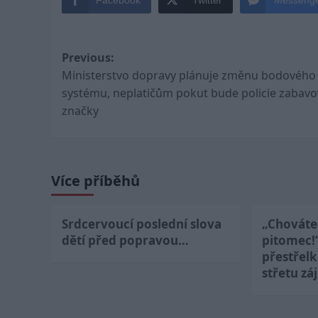
Post
Previous:
Ministerstvo dopravy plánuje změnu bodového
navigation
systému, neplatičům pokut bude policie zabavo
značky
Více příběhů
Srdcervoucí poslední slova
„Chováte 
dětí před popravou…
pitomec!
přestřel
střetu zá