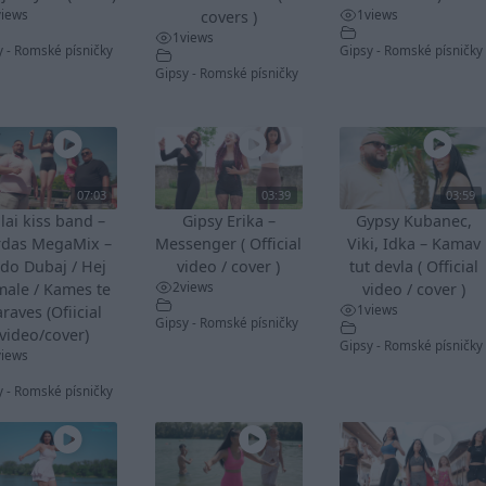
views
1
views
covers )
1
views
y - Romské písničky
Gipsy - Romské písničky
Gipsy - Romské písničky
07:03
03:39
03:59
lai kiss band –
Gipsy Erika –
Gypsy Kubanec,
rdas MegaMix –
Messenger ( Official
Viki, Idka – Kamav
do Dubaj / Hej
video / cover )
tut devla ( Official
2
views
male / Kames te
video / cover )
1
views
raves (Ofiicial
Gipsy - Romské písničky
video/cover)
Gipsy - Romské písničky
views
y - Romské písničky