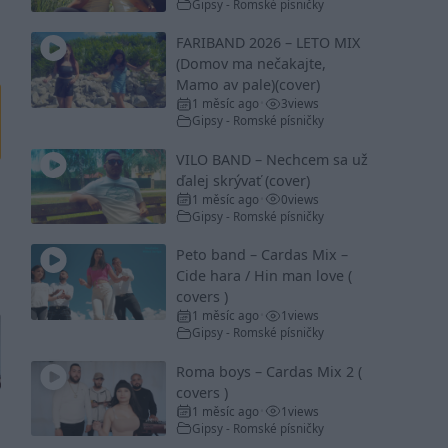
Gipsy - Romské písničky
FARIBAND 2026 – LETO MIX
(Domov ma nečakajte,
Mamo av pale)(cover)
1 měsíc ago
3
views
•
Gipsy - Romské písničky
VILO BAND – Nechcem sa už
ďalej skrývať (cover)
1 měsíc ago
0
views
•
Gipsy - Romské písničky
Peto band – Cardas Mix –
Cide hara / Hin man love (
covers )
1 měsíc ago
1
views
•
Gipsy - Romské písničky
Roma boys – Cardas Mix 2 (
covers )
1 měsíc ago
1
views
•
Gipsy - Romské písničky