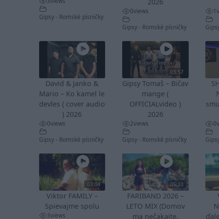
3
views
2026
0
views
1
Gipsy - Romské písničky
Gipsy - Romské písničky
Gips
03:57
David & Janko &
Gipsy Tomaš – Bičav
S
Mario – Ko kamel le
mange (
devles ( cover audio
OFFICIALvideo )
smu
) 2026
2026
0
views
2
views
0
Gipsy - Romské písničky
Gipsy - Romské písničky
Gips
03:04
05:33
Viktor FAMILY –
FARIBAND 2026 –
Spievajme spolu
LETO MIX (Domov
N
3
views
ma nečakajte,
ďale