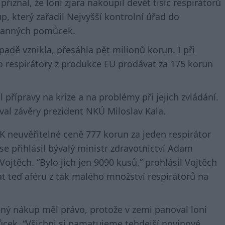
řiznal, že loni zjara nakoupil devět tisíc respirátorů
p, který zařadil Nejvyšší kontrolní úřad do
ranných pomůcek.
adě vznikla, přesáhla pět milionů korun. I při
to respirátory z produkce EU prodávat za 175 korun
l přípravy na krize a na problémy při jejich zvládání.
val závěry prezident NKÚ Miloslav Kala.
K neuvěřitelné ceně 777 korun za jeden respirátor
se přihlásil bývalý ministr zdravotnictví Adam
Vojtěch. “Bylo jich jen 9090 kusů,” prohlásil Vojtěch
lat teď aféru z tak malého množství respirátorů na
ený nákup měl právo, protože v zemi panoval loni
ůcek. “Všichni si pamatujeme tehdejší novinové