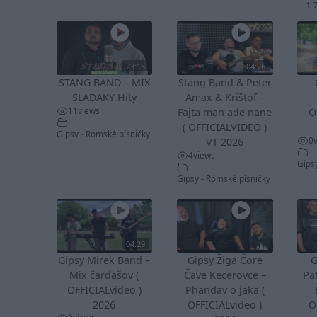
1 
23:15
04:26
STANG BAND – MIX
Stang Band & Peter
SLADAKY Hity
Amax & Krištof –
11
views
Fajta man ade nane
O
( OFFICIALVIDEO )
Gipsy - Romské písničky
0
VT 2026
4
views
Gips
Gipsy - Romské písničky
04:29
Gipsy Mirek Band –
Gipsy Žiga Čore
G
Mix čardašov (
Čave Kecerovce –
Pa
OFFICIALvideo )
Phandav o jaka (
2026
OFFICIALvideo )
O