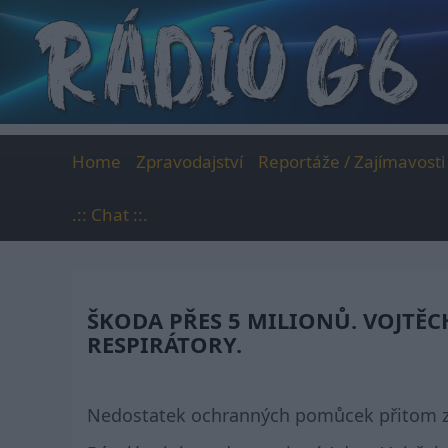
Skip
to
content
Home
Zpravodajství
Reportáže / Zajímavosti
.:: Chat ::.
ŠKODA PŘES 5 MILIONŮ. VOJTĚC
RESPIRÁTORY.
Nedostatek ochranných pomůcek přitom z