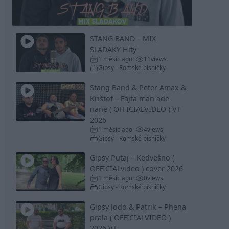
Video
STANG BAND – MIX
SLADAKY Hity
1 měsíc ago
11
views
•
Gipsy - Romské písničky
Stang Band & Peter Amax &
Krištof – Fajta man ade
nane ( OFFICIALVIDEO ) VT
2026
1 měsíc ago
4
views
•
Gipsy - Romské písničky
Gipsy Putaj – Kedvešno (
OFFICIALvideo ) cover 2026
1 měsíc ago
0
views
•
Gipsy - Romské písničky
Gipsy Jodo & Patrik – Phena
prala ( OFFICIALVIDEO )
2026 VT