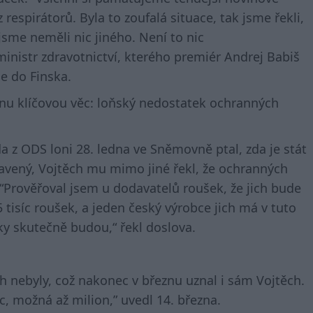
z respirátorů. Byla to zoufalá situace, tak jsme řekli,
jsme neměli nic jiného. Není to nic
inistr zdravotnictví, kterého premiér Andrej Babiš
ce do Finska.
nu klíčovou věc: loňský nedostatek ochranných
a z ODS loni 28. ledna ve Sněmovně ptal, zda je stát
avený, Vojtěch mu mimo jiné řekl, že ochranných
“Prověřoval jsem u dodavatelů roušek, že jich bude
 tisíc roušek, a jeden český výrobce jich má v tuto
šky skutečně budou,“ řekl doslova.
ch nebyly, což nakonec v březnu uznal i sám Vojtěch.
íc, možná až milion,” uvedl 14. března.