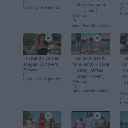
0
Mamo av pale)
Gipsy - Romské písničky
(cover)
Gips
3
views
Gipsy - Romské písničky
05:29
TK band – Cardas
Golon Junior ft.
Ka
MegaMix ( covers )
Mini Rendy – Davaj
Ca
3
views
davaj ( Official
An
video / cover )
ro
Gipsy - Romské písničky
0
views
ga
Gipsy - Romské písničky
1
Gips