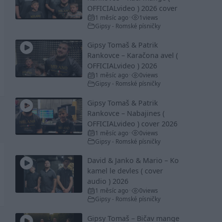
OFFICIALvideo ) 2026 cover
1 měsíc ago
1
views
•
Gipsy - Romské písničky
Gipsy Tomaš & Patrik
Rankovce – Karačona avel (
OFFICIALvideo ) 2026
1 měsíc ago
0
views
•
Gipsy - Romské písničky
Gipsy Tomaš & Patrik
Rankovce – Nabajines (
OFFICIALvideo ) cover 2026
1 měsíc ago
0
views
•
Gipsy - Romské písničky
David & Janko & Mario – Ko
kamel le devles ( cover
audio ) 2026
1 měsíc ago
0
views
•
Gipsy - Romské písničky
Gipsy Tomaš – Bičav mange