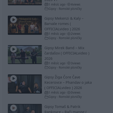
1 měsíc ago
4
views
•
Gipsy - Romské písničky
Gipsy Mekenzi & Kaly –
Barvale romes (
OFFICIALvideo ) 2026
1 měsíc ago
2
views
•
Gipsy - Romské písničky
Gipsy Mirek Band – Mix
čardašov ( OFFICIALvideo )
2026
1 měsíc ago
3
views
•
Gipsy - Romské písničky
Gipsy Žiga Čore Čave
Kecerovce – Phandav o jaka
( OFFICIALvideo ) 2026
1 měsíc ago
0
views
•
Gipsy - Romské písničky
Gipsy Tomaš & Patrik
Rankovce – Rači mange (