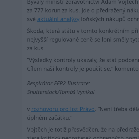
Bývalý ministr zdravotnictví Adam Vojtěch p
za 777 korun za kus. Jde o předražený náku
své
aktuální analýzy
loňských nákupů och
Škoda, která státu v tomto konkrétním příp
nejvyšší regulované ceně se loni směly ty
za kus.
“Výsledky kontroly ukázaly, že stát podceni
Cílem naší kontroly je poučit se,” komento
Respirátor FFP2 Ilustrace:
Shutterstock/Tomáš Vynikal
v
rozhovoru pro list Právo
. “Není třeba dě
úplném začátku.”
Vojtěch je totiž přesvědčen, že na předraž
zjara kritický nedostatek ochranných pom