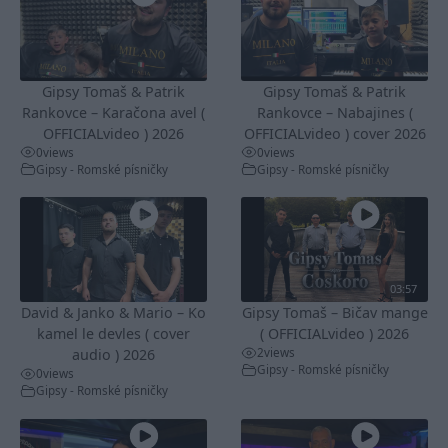
Gipsy Tomaš & Patrik
Gipsy Tomaš & Patrik
Rankovce – Karačona avel (
Rankovce – Nabajines (
OFFICIALvideo ) 2026
OFFICIALvideo ) cover 2026
0
views
0
views
Gipsy - Romské písničky
Gipsy - Romské písničky
03:57
David & Janko & Mario – Ko
Gipsy Tomaš – Bičav mange
kamel le devles ( cover
( OFFICIALvideo ) 2026
2
views
audio ) 2026
Gipsy - Romské písničky
0
views
Gipsy - Romské písničky