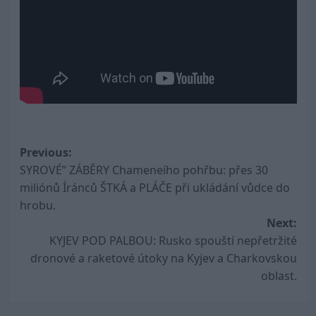
Post
Previous:
SYROVÉ” ZÁBĚRY Chameneího pohřbu: přes 30
navigation
miliónů Íránců ŠTKÁ a PLÁČE při ukládání vůdce do
hrobu.
Next:
KYJEV POD PALBOU: Rusko spouští nepřetržité
dronové a raketové útoky na Kyjev a Charkovskou
oblast.