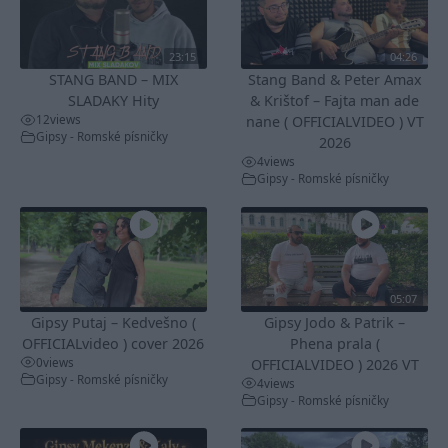
23:15
04:26
STANG BAND – MIX
Stang Band & Peter Amax
SLADAKY Hity
& Krištof – Fajta man ade
12
views
nane ( OFFICIALVIDEO ) VT
Gipsy - Romské písničky
2026
4
views
Gipsy - Romské písničky
05:07
Gipsy Putaj – Kedvešno (
Gipsy Jodo & Patrik –
OFFICIALvideo ) cover 2026
Phena prala (
0
views
OFFICIALVIDEO ) 2026 VT
Gipsy - Romské písničky
4
views
Gipsy - Romské písničky