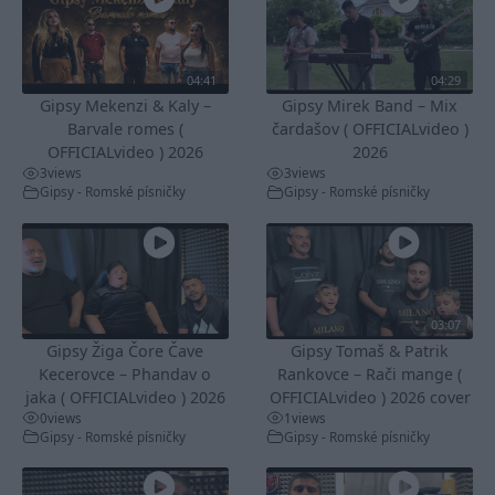
04:41
04:29
Gipsy Mekenzi & Kaly –
Gipsy Mirek Band – Mix
Barvale romes (
čardašov ( OFFICIALvideo )
OFFICIALvideo ) 2026
2026
3
views
3
views
Gipsy - Romské písničky
Gipsy - Romské písničky
03:07
Gipsy Žiga Čore Čave
Gipsy Tomaš & Patrik
Kecerovce – Phandav o
Rankovce – Rači mange (
jaka ( OFFICIALvideo ) 2026
OFFICIALvideo ) 2026 cover
0
views
1
views
Gipsy - Romské písničky
Gipsy - Romské písničky