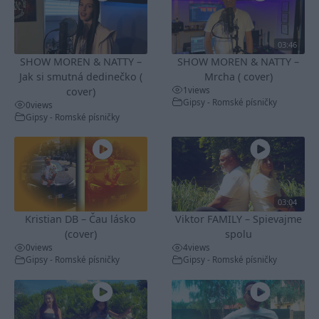
03:46
SHOW MOREN & NATTY –
SHOW MOREN & NATTY –
Jak si smutná dedinečko (
Mrcha ( cover)
1
views
cover)
Gipsy - Romské písničky
0
views
Gipsy - Romské písničky
03:04
Kristian DB – Čau lásko
Viktor FAMILY – Spievajme
(cover)
spolu
0
views
4
views
Gipsy - Romské písničky
Gipsy - Romské písničky