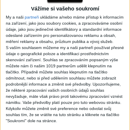
Vážíme si vašeho soukromí
05:29
02:33
TK band – Cardas MegaMix
Golon Junior ft. Mini Rendy
My a naši
partneři
ukládáme a/nebo máme přístup k informacím
( covers )
– Davaj davaj ( Official
na zařízení, jako jsou soubory cookies, a zpracováváme osobní
3
views
video / cover )
údaje, jako jsou jedinečné identifikátory a standardní informace
Gipsy - Romské písničky
1
views
odeslané zařízením pro personalizovanou reklamu a obsah,
Gipsy - Romské písničky
měření reklamy a obsahu, průzkum publika a vývoj služeb.
S vaším souhlasem můžeme my a naši partneři používat přesné
údaje o geografické poloze a identifikaci prostřednictvím
skenování zařízení. Souhlas se zpracováním popsaným výše
můžete nám či našim 1019 partnerům udělit klepnutím na
tlačítko. Případně můžete souhlas klepnutím na tlačítko
07:03
03:39
odmítnout, nebo si před udělením souhlasu můžete zobrazit
Kalai kiss band – Cardas
Gipsy Erika – Messenger (
podrobnější informace a změnit své předvolby.
Upozorňujeme,
MegaMix – Ando Dubaj /
Official video / cover )
že některé zpracování vašich osobních údajů souhlas
3
views
Hej romale / Kames te
nevyžaduje, máte však právo proti takovému zpracování vznést
Gipsy - Romské písničky
garaves (Ofiicial
námitku. Vaše předvolby platí pouze pro tuto webovou stránku.
video/cover)
Kdykoliv můžete změnit své preference nebo odvolat svůj
1
views
souhlas tím, že se vrátíte na tuto stránku a kliknete na tlačítko
Gipsy - Romské písničky
"Soukromí" dole na stránce.