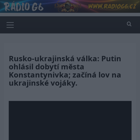
Skip
to
content
Primary
Menu
Rusko-ukrajinská válka: Putin
ohlásil dobytí města
Konstantynivka; začíná lov na
ukrajinské vojáky.