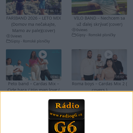
05:33
FARIBAND 2026 – LETO MIX
VILO BAND – Nechcem sa
(Domov ma nečakajte,
už ďalej skrývať (cover)
0
views
Mamo av pale)(cover)
Gipsy - Romské písničky
3
views
Gipsy - Romské písničky
05:40
05:02
Peto band – Cardas Mix –
Roma boys – Cardas Mix 2 (
Cide hara / Hin man love (
covers )
1
views
covers )
Gipsy - Romské písničky
1
views
Gipsy - Romské písničky