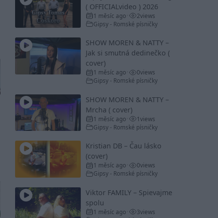
( OFFICIALvideo ) 2026
1 měsíc ago
2
views
•
Gipsy - Romské písničky
SHOW MOREN & NATTY –
Jak si smutná dedinečko (
cover)
1 měsíc ago
0
views
•
Gipsy - Romské písničky
SHOW MOREN & NATTY –
Mrcha ( cover)
1 měsíc ago
1
views
•
Gipsy - Romské písničky
Kristian DB – Čau lásko
(cover)
1 měsíc ago
0
views
•
Gipsy - Romské písničky
Viktor FAMILY – Spievajme
spolu
1 měsíc ago
3
views
•