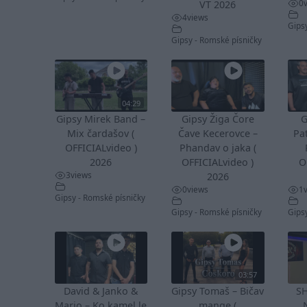
0
VT 2026
4
views
Gips
Gipsy - Romské písničky
04:29
Gipsy Mirek Band –
Gipsy Žiga Čore
G
Mix čardašov (
Čave Kecerovce –
Pa
OFFICIALvideo )
Phandav o jaka (
2026
OFFICIALvideo )
O
3
views
2026
0
views
1
Gipsy - Romské písničky
Gipsy - Romské písničky
Gips
03:57
David & Janko &
Gipsy Tomaš – Bičav
S
Mario – Ko kamel le
mange (