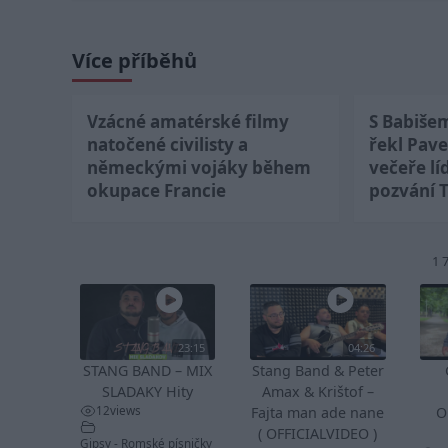
Více příběhů
Vzácné amatérské filmy
S Babiše
natočené civilisty a
řekl Pave
německými vojáky během
večeře lí
okupace Francie
pozvání 
1 
23:15
04:26
STANG BAND – MIX
Stang Band & Peter
SLADAKY Hity
Amax & Krištof –
12
views
Fajta man ade nane
O
( OFFICIALVIDEO )
Gipsy - Romské písničky