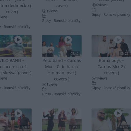
0
views
tná dedinečko (
cover)
1
views
cover)
Gipsy - Romské písničky
views
Gipsy - Romské písničky
y - Romské písničky
05:40
05:02
VILO BAND –
Peto band – Cardas
Roma boys –
echcem sa už
Mix – Cide hara /
Cardas Mix 2 (
j skrývať (cover)
Hin man love (
covers )
views
1
views
covers )
1
views
y - Romské písničky
Gipsy - Romské písničky
Gipsy - Romské písničky
07:03
03:39
03:59