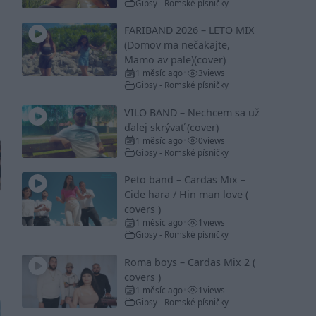
Gipsy - Romské písničky
FARIBAND 2026 – LETO MIX
(Domov ma nečakajte,
Mamo av pale)(cover)
1 měsíc ago
3
views
•
Gipsy - Romské písničky
VILO BAND – Nechcem sa už
ďalej skrývať (cover)
1 měsíc ago
0
views
•
Gipsy - Romské písničky
Peto band – Cardas Mix –
Cide hara / Hin man love (
covers )
1 měsíc ago
1
views
•
Gipsy - Romské písničky
Roma boys – Cardas Mix 2 (
covers )
1 měsíc ago
1
views
•
Gipsy - Romské písničky