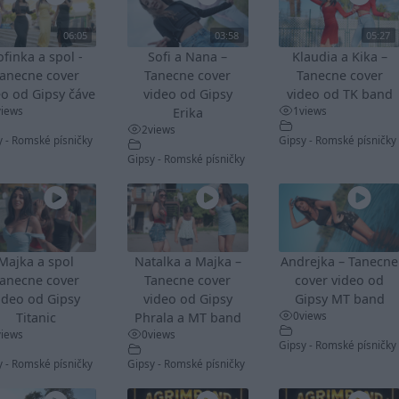
06:05
03:58
05:27
ofinka a spol -
Sofi a Nana –
Klaudia a Kika –
anecne cover
Tanecne cover
Tanecne cover
eo od Gipsy čáve
video od Gipsy
video od TK band
views
1
views
Erika
2
views
y - Romské písničky
Gipsy - Romské písničky
Gipsy - Romské písničky
Majka a spol
Natalka a Majka –
Andrejka – Tanecne
anecne cover
Tanecne cover
cover video od
ideo od Gipsy
video od Gipsy
Gipsy MT band
0
views
Titanic
Phrala a MT band
views
0
views
Gipsy - Romské písničky
y - Romské písničky
Gipsy - Romské písničky