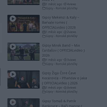
1 měsíc ago
4
views
•
Gipsy - Romské písničky
Gipsy Mekenzi & Kaly –
Barvale romes (
OFFICIALvideo ) 2026
1 měsíc ago
2
views
•
Gipsy - Romské písničky
Gipsy Mirek Band – Mix
čardašov ( OFFICIALvideo )
2026
1 měsíc ago
3
views
•
Gipsy - Romské písničky
Gipsy Žiga Čore Čave
Kecerovce – Phandav o jaka
( OFFICIALvideo ) 2026
1 měsíc ago
0
views
•
Gipsy - Romské písničky
Gipsy Tomaš & Patrik
Rankovce – Rači mange (