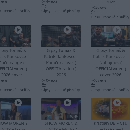
views
4
views
2026
2
views
y - Romské písničky
Gipsy - Romské písničky
Gipsy - Romské písničky
03:07
ipsy Tomaš &
Gipsy Tomaš &
Gipsy Tomaš &
trik Rankovce –
Patrik Rankovce –
Patrik Rankovce –
Rači mange (
Karačona avel (
Nabajines (
FFICIALvideo )
OFFICIALvideo )
OFFICIALvideo )
2026 cover
2026
cover 2026
views
0
views
0
views
y - Romské písničky
Gipsy - Romské písničky
Gipsy - Romské písničky
03:46
HOW MOREN &
SHOW MOREN &
Kristian DB – Čau
NATTY – Jak si
NATTY – Mrcha (
lásko (cover)