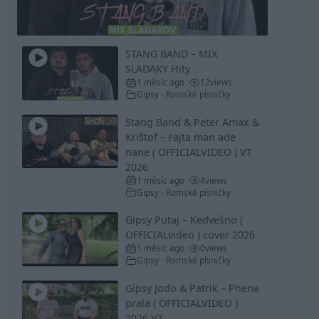
Video
STANG BAND – MIX
SLADAKY Hity
1 měsíc ago
12
views
•
Gipsy - Romské písničky
Stang Band & Peter Amax &
Krištof – Fajta man ade
nane ( OFFICIALVIDEO ) VT
2026
1 měsíc ago
4
views
•
Gipsy - Romské písničky
Gipsy Putaj – Kedvešno (
OFFICIALvideo ) cover 2026
1 měsíc ago
0
views
•
Gipsy - Romské písničky
Gipsy Jodo & Patrik – Phena
prala ( OFFICIALVIDEO )
2026 VT