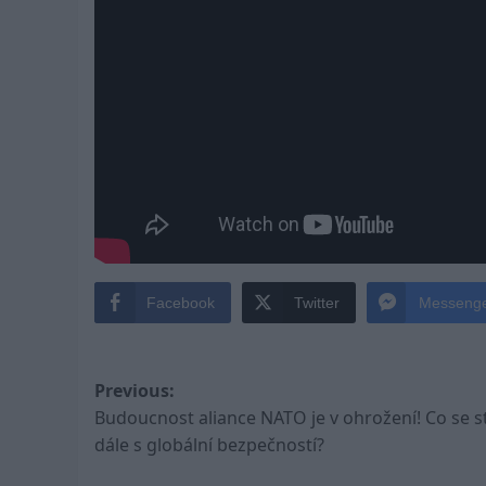
Facebook
Twitter
Messeng
Post
Previous:
Budoucnost aliance NATO je v ohrožení! Co se s
navigation
dále s globální bezpečností?