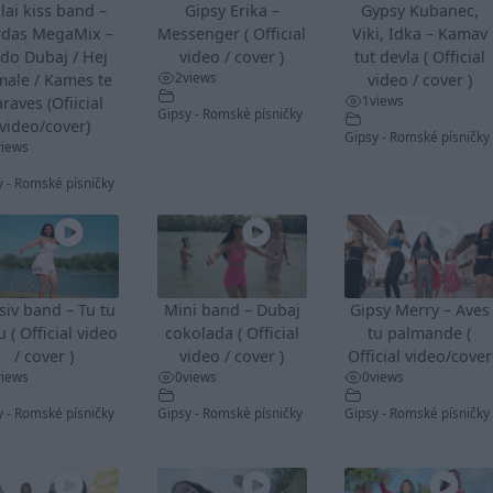
lai kiss band –
Gipsy Erika –
Gypsy Kubanec,
rdas MegaMix –
Messenger ( Official
Viki, Idka – Kamav
do Dubaj / Hej
video / cover )
tut devla ( Official
2
views
male / Kames te
video / cover )
1
views
raves (Ofiicial
Gipsy - Romské písničky
video/cover)
Gipsy - Romské písničky
views
y - Romské písničky
siv band – Tu tu
Mini band – Dubaj
Gipsy Merry – Aves
u ( Official video
cokolada ( Official
tu palmande (
/ cover )
video / cover )
Official video/cover
views
0
views
0
views
y - Romské písničky
Gipsy - Romské písničky
Gipsy - Romské písničky