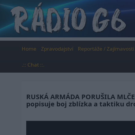
Skip
to
content
Home
Zpravodajství
Reportáže / Zajímavosti
.:: Chat ::.
RUSKÁ ARMÁDA PORUŠILA MLČENÍ 
popisuje boj zblízka a taktiku dr