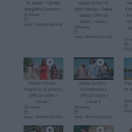
TK band – Cardas
Golon Junior ft.
Ka
MegaMix ( covers )
Mini Rendy – Davaj
Ca
3
views
davaj ( Official
An
video / cover )
ro
Gipsy - Romské písničky
0
views
ga
Gipsy - Romské písničky
1
Gips
03:40
04:17
Mojka Orlova –
Gipsy Sandra –
Pas
Kupim si ja gitaru (
NumaNuma (
tu t
Official video /
Official video /
0
cover )
cover )
1
views
1
views
Gips
Gipsy - Romské písničky
Gipsy - Romské písničky