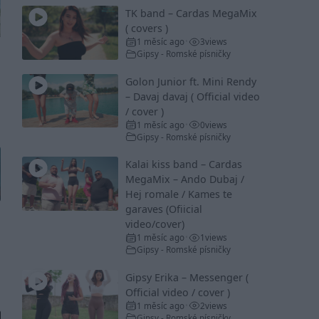
TK band – Cardas MegaMix
( covers )
1 měsíc ago
3
views
•
Gipsy - Romské písničky
Golon Junior ft. Mini Rendy
– Davaj davaj ( Official video
/ cover )
1 měsíc ago
0
views
•
Gipsy - Romské písničky
Kalai kiss band – Cardas
MegaMix – Ando Dubaj /
Hej romale / Kames te
garaves (Ofiicial
video/cover)
1 měsíc ago
1
views
•
Gipsy - Romské písničky
Gipsy Erika – Messenger (
Official video / cover )
1 měsíc ago
2
views
•
Gipsy - Romské písničky