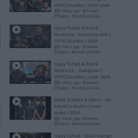
OFFICIALvideo ) 2026 cover
1 měsíc ago
1
views
•
Gipsy - Romské písničky
Gipsy Tomaš & Patrik
Rankovce – Karačona avel (
OFFICIALvideo ) 2026
1 měsíc ago
0
views
•
Gipsy - Romské písničky
Gipsy Tomaš & Patrik
Rankovce – Nabajines (
OFFICIALvideo ) cover 2026
1 měsíc ago
0
views
•
Gipsy - Romské písničky
David & Janko & Mario – Ko
kamel le devles ( cover
audio ) 2026
1 měsíc ago
0
views
•
Gipsy - Romské písničky
Gipsy Tomaš – Bičav mange