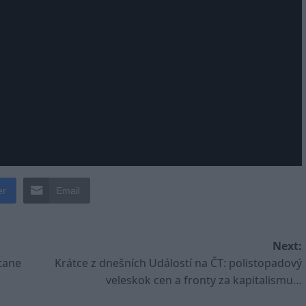
er
Email
Next:
tane
Krátce z dnešních Událostí na ČT: polistopadový
veleskok cen a fronty za kapitalismu…