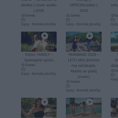
devles ( cover audio
OFFICIALvideo )
smu
) 2026
2026
0
views
2
views
0
Gipsy - Romské písničky
Gipsy - Romské písničky
Gips
03:04
05:33
Viktor FAMILY –
FARIBAND 2026 –
Spievajme spolu
LETO MIX (Domov
N
3
views
ma nečakajte,
ďale
0
Mamo av pale)
Gipsy - Romské písničky
(cover)
Gips
3
views
Gipsy - Romské písničky
05:29