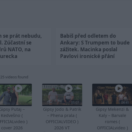
m se prát nebudu,
Babiš před odletem do
l. Zúčastní se
Ankary: S Trumpem to bude
drů NATO, na
zážitek. Macinka poslal
Turecka
Pavlovi ironické přání
725 videos found
05:07
04:41
Gipsy Putaj –
Gipsy Jodo & Patrik
Gipsy Mekenzi &
Kedvešno (
– Phena prala (
Kaly – Barvale
FFICIALvideo )
OFFICIALVIDEO )
romes (
cover 2026
2026 VT
OFFICIALvideo )