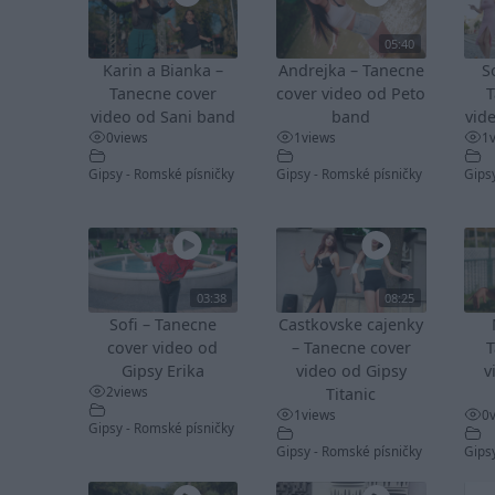
05:40
Karin a Bianka –
Andrejka – Tanecne
S
Tanecne cover
cover video od Peto
T
video od Sani band
band
vid
0
views
1
views
1
Gipsy - Romské písničky
Gipsy - Romské písničky
Gips
03:38
08:25
Sofi – Tanecne
Castkovske cajenky
cover video od
– Tanecne cover
T
Gipsy Erika
video od Gipsy
v
2
views
Titanic
1
views
0
Gipsy - Romské písničky
Gipsy - Romské písničky
Gips