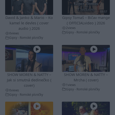
03:57
David & Janko & Mario – Ko
Gipsy Tomaš – Bičav mange
kamel le devles ( cover
( OFFICIALvideo ) 2026
2
views
audio ) 2026
Gipsy - Romské písničky
0
views
Gipsy - Romské písničky
03:46
SHOW MOREN & NATTY –
SHOW MOREN & NATTY –
Jak si smutná dedinečko (
Mrcha ( cover)
1
views
cover)
Gipsy - Romské písničky
0
views
Gipsy - Romské písničky