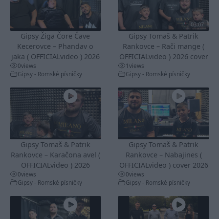
03:07
Gipsy Žiga Čore Čave
Gipsy Tomaš & Patrik
Kecerovce – Phandav o
Rankovce – Rači mange (
jaka ( OFFICIALvideo ) 2026
OFFICIALvideo ) 2026 cover
0
views
1
views
Gipsy - Romské písničky
Gipsy - Romské písničky
Gipsy Tomaš & Patrik
Gipsy Tomaš & Patrik
Rankovce – Karačona avel (
Rankovce – Nabajines (
OFFICIALvideo ) 2026
OFFICIALvideo ) cover 2026
0
views
0
views
Gipsy - Romské písničky
Gipsy - Romské písničky