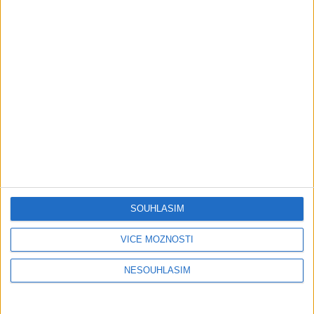
Stang Band & Peter Amax &
Krištof – Fajta man ade nane (
OFFICIALVIDEO ) VT 2026
1 měsíc ago
4
views
•
Gipsy - Romské písničky
Gipsy Putaj – Kedvešno (
OFFICIALvideo ) cover 2026
1 měsíc ago
0
views
•
Gipsy - Romské písničky
Gipsy Jodo & Patrik – Phena prala (
OFFICIALVIDEO ) 2026 VT
SOUHLASÍM
1 měsíc ago
4
views
•
Gipsy - Romské písničky
VÍCE MOŽNOSTÍ
Gipsy Mekenzi & Kaly – Barvale
NESOUHLASÍM
romes ( OFFICIALvideo ) 2026
1 měsíc ago
3
views
•
Gipsy - Romské písničky