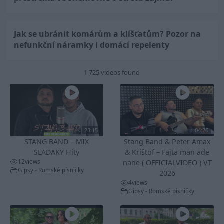
Jak se ubránit komárům a klíšťatům? Pozor na
nefunkční náramky i domácí repelenty
1 725 videos found
23:15
04:26
STANG BAND – MIX
Stang Band & Peter Amax
SLADAKY Hity
& Krištof – Fajta man ade
12
views
nane ( OFFICIALVIDEO ) VT
Gipsy - Romské písničky
2026
4
views
Gipsy - Romské písničky