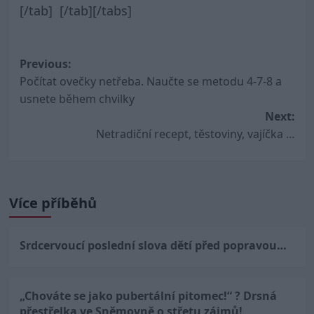
[/tab] [/tab][/tabs]
Post
Previous:
Počítat ovečky netřeba. Naučte se metodu 4-7-8 a
navigation
usnete během chvilky
Next:
Netradiční recept, těstoviny, vajíčka …
Více příběhů
Srdcervoucí poslední slova dětí před popravou…
„Chováte se jako pubertální pitomec!“ ? Drsná
přestřelka ve Sněmovně o střetu zájmů!