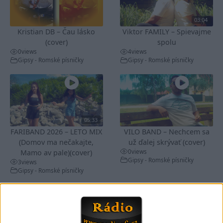
03:04
Kristian DB – Čau lásko
Viktor FAMILY – Spievajme
(cover)
spolu
0
views
4
views
Gipsy - Romské písničky
Gipsy - Romské písničky
05:33
FARIBAND 2026 – LETO MIX
VILO BAND – Nechcem sa
(Domov ma nečakajte,
už ďalej skrývať (cover)
0
views
Mamo av pale)(cover)
Gipsy - Romské písničky
3
views
Gipsy - Romské písničky