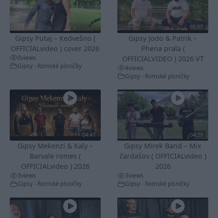
05:07
Gipsy Putaj – Kedvešno (
Gipsy Jodo & Patrik –
OFFICIALvideo ) cover 2026
Phena prala (
0
views
OFFICIALVIDEO ) 2026 VT
Gipsy - Romské písničky
4
views
Gipsy - Romské písničky
04:41
04:29
Gipsy Mekenzi & Kaly –
Gipsy Mirek Band – Mix
Barvale romes (
čardašov ( OFFICIALvideo )
OFFICIALvideo ) 2026
2026
3
views
3
views
Gipsy - Romské písničky
Gipsy - Romské písničky