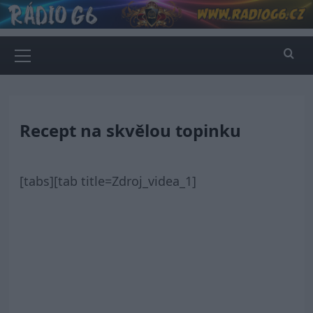
Skip
to
content
Primary
Menu
Recept na skvělou topinku
[tabs][tab title=Zdroj_videa_1]