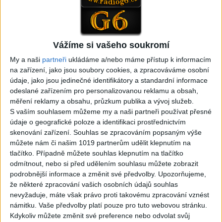
05:40
05:02
Peto band – Cardas Mix –
Roma boys – Cardas Mix 2 (
Cide hara / Hin man love (
covers )
1
views
covers )
Vážíme si vašeho soukromí
Gipsy - Romské písničky
1
views
Gipsy - Romské písničky
My a naši
partneři
ukládáme a/nebo máme přístup k informacím
na zařízení, jako jsou soubory cookies, a zpracováváme osobní
údaje, jako jsou jedinečné identifikátory a standardní informace
odeslané zařízením pro personalizovanou reklamu a obsah,
měření reklamy a obsahu, průzkum publika a vývoj služeb.
S vaším souhlasem můžeme my a naši partneři používat přesné
05:29
02:33
údaje o geografické poloze a identifikaci prostřednictvím
TK band – Cardas MegaMix
Golon Junior ft. Mini Rendy
skenování zařízení. Souhlas se zpracováním popsaným výše
( covers )
– Davaj davaj ( Official
můžete nám či našim 1019 partnerům udělit klepnutím na
3
views
video / cover )
tlačítko. Případně můžete souhlas klepnutím na tlačítko
Gipsy - Romské písničky
1
views
odmítnout, nebo si před udělením souhlasu můžete zobrazit
Gipsy - Romské písničky
podrobnější informace a změnit své předvolby.
Upozorňujeme,
že některé zpracování vašich osobních údajů souhlas
nevyžaduje, máte však právo proti takovému zpracování vznést
námitku. Vaše předvolby platí pouze pro tuto webovou stránku.
Kdykoliv můžete změnit své preference nebo odvolat svůj