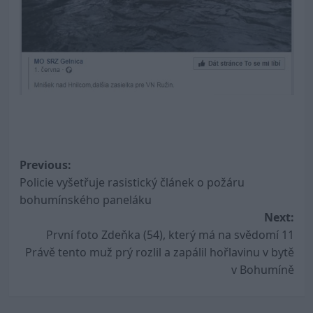
Post
Previous:
Policie vyšetřuje rasistický článek o požáru
navigation
bohumínského paneláku
Next:
První foto Zdeňka (54), který má na svědomí 11
Právě tento muž prý rozlil a zapálil hořlavinu v bytě
v Bohumíně