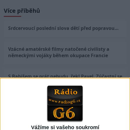
Více příběhů
Srdcervoucí poslední slova dětí před popravou…
Vzácné amatérské filmy natočené civilisty a
německými vojáky během okupace Francie
S Babišem se prát nebudu, řekl Pavel. Zúčastní se
večeře lídrů NATO, na pozvání Turecka
1 725 videos found
Vážíme si vašeho soukromí