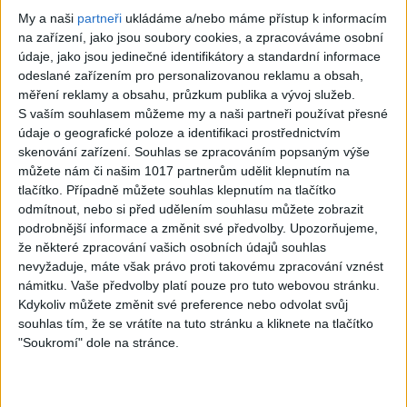
23:15
04:26
My a naši
partneři
ukládáme a/nebo máme přístup k informacím
STANG BAND – MIX
Stang Band & Peter Amax
na zařízení, jako jsou soubory cookies, a zpracováváme osobní
SLADAKY Hity
& Krištof – Fajta man ade
údaje, jako jsou jedinečné identifikátory a standardní informace
10
views
nane ( OFFICIALVIDEO ) VT
odeslané zařízením pro personalizovanou reklamu a obsah,
Gipsy - Romské písničky
2026
měření reklamy a obsahu, průzkum publika a vývoj služeb.
4
views
S vaším souhlasem můžeme my a naši partneři používat přesné
Gipsy - Romské písničky
údaje o geografické poloze a identifikaci prostřednictvím
skenování zařízení. Souhlas se zpracováním popsaným výše
můžete nám či našim 1017 partnerům udělit klepnutím na
tlačítko. Případně můžete souhlas klepnutím na tlačítko
odmítnout, nebo si před udělením souhlasu můžete zobrazit
05:07
podrobnější informace a změnit své předvolby.
Upozorňujeme,
Gipsy Putaj – Kedvešno (
Gipsy Jodo & Patrik –
že některé zpracování vašich osobních údajů souhlas
OFFICIALvideo ) cover 2026
Phena prala (
nevyžaduje, máte však právo proti takovému zpracování vznést
0
views
OFFICIALVIDEO ) 2026 VT
námitku. Vaše předvolby platí pouze pro tuto webovou stránku.
Gipsy - Romské písničky
4
views
Kdykoliv můžete změnit své preference nebo odvolat svůj
Gipsy - Romské písničky
souhlas tím, že se vrátíte na tuto stránku a kliknete na tlačítko
"Soukromí" dole na stránce.