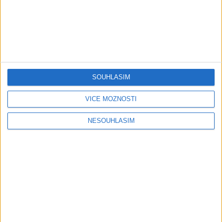
Ferko Slovenská Ves ?
Seba Band – ANDO DUBAI (
Gipsy Culy – BMW (
OFFICIAL VIDEO ) COVER
0
views
OFFICIAL VIDEO ) COVER
SOUHLASÍM
Gipsy - Romské písničky
0
views
Gipsy - Romské písničky
VÍCE MOŽNOSTÍ
NESOUHLASÍM
Gipsy Emil & Riky Band –
Gipsy Jarko Malčice –
Namaren tumen ( OFFICIAL
Maďarský Čardaš (
VIDEO ) COVER
OFFICIAL VIDEO )
0
views
0
views
Gipsy - Romské písničky
Gipsy - Romské písničky