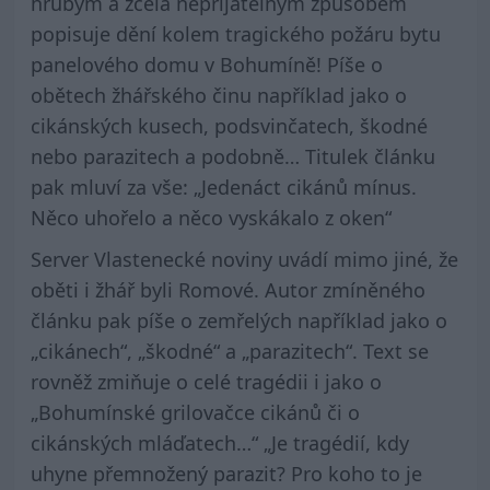
hrubým a zcela nepřijatelným způsobem
popisuje dění kolem tragického požáru bytu
panelového domu v Bohumíně! Píše o
obětech žhářského činu například jako o
cikánských kusech, podsvinčatech, škodné
nebo parazitech a podobně… Titulek článku
pak mluví za vše: „Jedenáct cikánů mínus.
Něco uhořelo a něco vyskákalo z oken“
Server Vlastenecké noviny uvádí mimo jiné, že
oběti i žhář byli Romové. Autor zmíněného
článku pak píše o zemřelých například jako o
„cikánech“, „škodné“ a „parazitech“. Text se
rovněž zmiňuje o celé tragédii i jako o
„Bohumínské grilovačce cikánů či o
cikánských mláďatech…“ „Je tragédií, kdy
uhyne přemnožený parazit? Pro koho to je