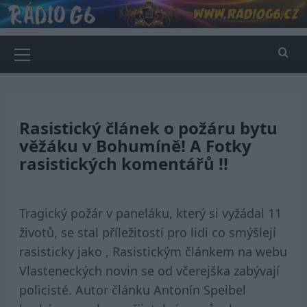
Skip
to
content
Primary
Menu
Rasistický článek o požáru bytu
věžáku v Bohumíně! A Fotky
rasistických komentářů !!
Tragický požár v paneláku, který si vyžádal 11
životů, se stal příležitostí pro lidi co smýšlejí
rasisticky jako , Rasistickým článkem na webu
Vlasteneckých novin se od včerejška zabývají
policisté. Autor článku Antonín Speibel