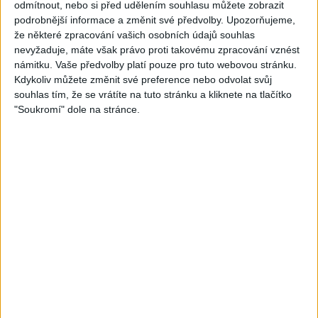
odmítnout, nebo si před udělením souhlasu můžete zobrazit
podrobnější informace a změnit své předvolby.
Upozorňujeme,
že některé zpracování vašich osobních údajů souhlas
Play
nevyžaduje, máte však právo proti takovému zpracování vznést
námitku. Vaše předvolby platí pouze pro tuto webovou stránku.
Video
Kdykoliv můžete změnit své preference nebo odvolat svůj
souhlas tím, že se vrátíte na tuto stránku a kliknete na tlačítko
"Soukromí" dole na stránce.
STANG BAND – MIX SLADAKY Hity
1 měsíc ago
12
views
•
Gipsy - Romské písničky
Stang Band & Peter Amax &
Krištof – Fajta man ade nane (
OFFICIALVIDEO ) VT 2026
1 měsíc ago
4
views
•
Gipsy - Romské písničky
Gipsy Putaj – Kedvešno (
OFFICIALvideo ) cover 2026