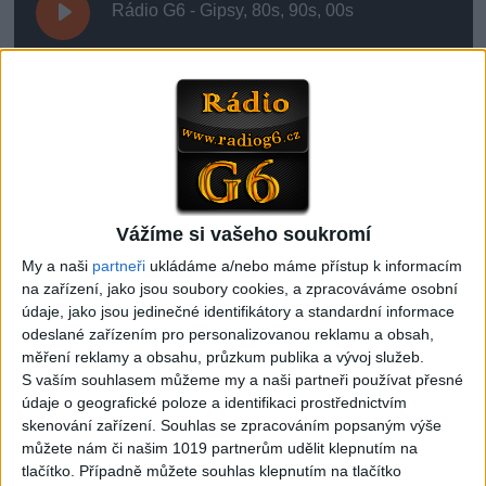
Rádio G6 - Gipsy, 80s, 90s, 00s
00:00
1. Rádio G6 - Gipsy, 80s, 90s, 00s
2. Gipsy Rádio G6 - 2 ( Jen Romské rádio )
Vážíme si vašeho soukromí
My a naši
partneři
ukládáme a/nebo máme přístup k informacím
na zařízení, jako jsou soubory cookies, a zpracováváme osobní
údaje, jako jsou jedinečné identifikátory a standardní informace
odeslané zařízením pro personalizovanou reklamu a obsah,
měření reklamy a obsahu, průzkum publika a vývoj služeb.
Poslední přidaná …
S vaším souhlasem můžeme my a naši partneři používat přesné
údaje o geografické poloze a identifikaci prostřednictvím
skenování zařízení. Souhlas se zpracováním popsaným výše
můžete nám či našim 1019 partnerům udělit klepnutím na
tlačítko. Případně můžete souhlas klepnutím na tlačítko