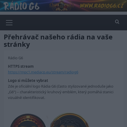
Skip
to
content
Primary
Menu
Přehrávač našeho rádia na vaše
stránky
Rádio G6
HTTPS stream
https://mpc1.mediacp.eu/stream/radiog6
Logo si můžete vybrat
Zde je oficiální logo Rádia G6 (často stylizované jednoduše jako
„G6“) – charakteristický kruhový emblém, který pomáhá stanici
vizuálně identifikovat.