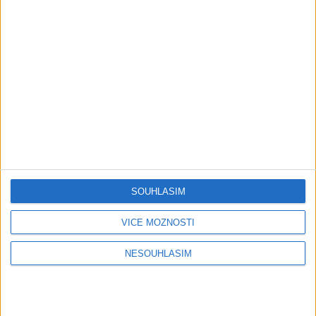
hara / Hin man love ( covers )
1 měsíc ago
1
views
•
Gipsy - Romské písničky
Roma boys – Cardas Mix 2 ( covers
)
1 měsíc ago
1
views
•
Gipsy - Romské písničky
TK band – Cardas MegaMix (
covers )
1 měsíc ago
3
views
•
Gipsy - Romské písničky
SOUHLASÍM
VÍCE MOŽNOSTÍ
Golon Junior ft. Mini Rendy –
Davaj davaj ( Official video / cover
NESOUHLASÍM
)
1 měsíc ago
1
views
•
Gipsy - Romské písničky
Kalai kiss band – Cardas MegaMix