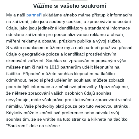
Vážíme si vašeho soukromí
TK band – Cardas MegaMix
Golon Junior ft. Mini Rendy
( covers )
– Davaj davaj ( Official
My a naši
partneři
ukládáme a/nebo máme přístup k informacím
3
views
video / cover )
na zařízení, jako jsou soubory cookies, a zpracováváme osobní
Gipsy - Romské písničky
1
views
údaje, jako jsou jedinečné identifikátory a standardní informace
Gipsy - Romské písničky
odeslané zařízením pro personalizovanou reklamu a obsah,
měření reklamy a obsahu, průzkum publika a vývoj služeb.
S vaším souhlasem můžeme my a naši partneři používat přesné
údaje o geografické poloze a identifikaci prostřednictvím
skenování zařízení. Souhlas se zpracováním popsaným výše
můžete nám či našim 1019 partnerům udělit klepnutím na
07:03
03:39
tlačítko. Případně můžete souhlas klepnutím na tlačítko
Kalai kiss band – Cardas
Gipsy Erika – Messenger (
odmítnout, nebo si před udělením souhlasu můžete zobrazit
MegaMix – Ando Dubaj /
Official video / cover )
podrobnější informace a změnit své předvolby.
Upozorňujeme,
2
views
Hej romale / Kames te
Gipsy - Romské písničky
že některé zpracování vašich osobních údajů souhlas
garaves (Ofiicial
nevyžaduje, máte však právo proti takovému zpracování vznést
video/cover)
námitku. Vaše předvolby platí pouze pro tuto webovou stránku.
1
views
Gipsy - Romské písničky
Kdykoliv můžete změnit své preference nebo odvolat svůj
souhlas tím, že se vrátíte na tuto stránku a kliknete na tlačítko
"Soukromí" dole na stránce.