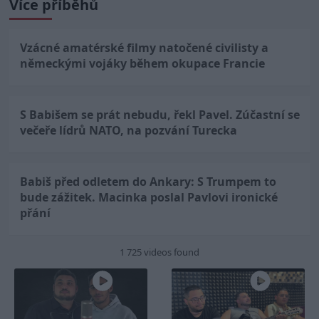
Více příběhů
Vzácné amatérské filmy natočené civilisty a
německými vojáky během okupace Francie
S Babišem se prát nebudu, řekl Pavel. Zúčastní se
večeře lídrů NATO, na pozvání Turecka
Babiš před odletem do Ankary: S Trumpem to
bude zážitek. Macinka poslal Pavlovi ironické
přání
1 725 videos found