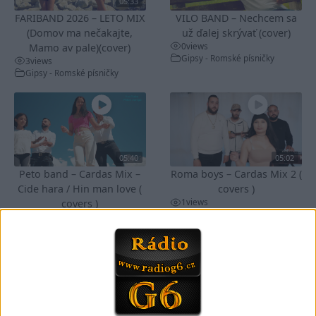
05:33
FARIBAND 2026 – LETO MIX
VILO BAND – Nechcem sa
(Domov ma nečakajte,
už ďalej skrývať (cover)
0
views
Mamo av pale)(cover)
Gipsy - Romské písničky
3
views
Gipsy - Romské písničky
05:40
05:02
Peto band – Cardas Mix –
Roma boys – Cardas Mix 2 (
Cide hara / Hin man love (
covers )
1
views
covers )
Gipsy - Romské písničky
1
views
Gipsy - Romské písničky
05:29
02:33