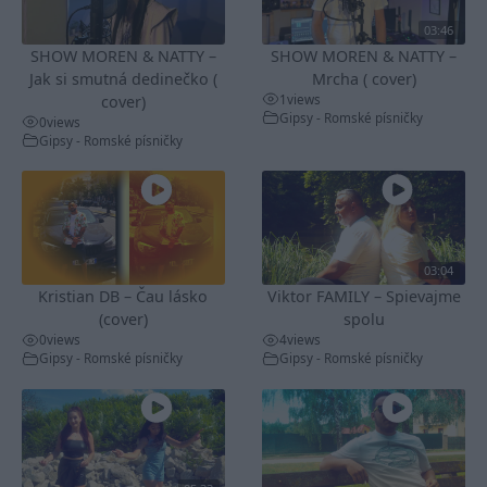
03:46
SHOW MOREN & NATTY –
SHOW MOREN & NATTY –
Jak si smutná dedinečko (
Mrcha ( cover)
1
views
cover)
Gipsy - Romské písničky
0
views
Gipsy - Romské písničky
03:04
Kristian DB – Čau lásko
Viktor FAMILY – Spievajme
(cover)
spolu
0
views
4
views
Gipsy - Romské písničky
Gipsy - Romské písničky