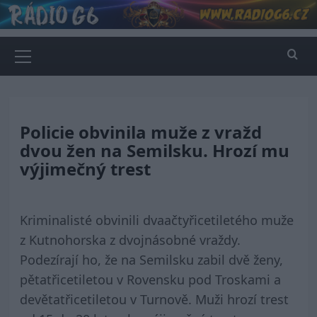
Skip
to
content
Primary
Menu
Policie obvinila muže z vražd
dvou žen na Semilsku. Hrozí mu
výjimečný trest
Kriminalisté obvinili dvaačtyřicetiletého muže
z Kutnohorska z dvojnásobné vraždy.
Podezírají ho, že na Semilsku zabil dvě ženy,
pětatřicetiletou v Rovensku pod Troskami a
devětatřicetiletou v Turnově. Muži hrozí trest