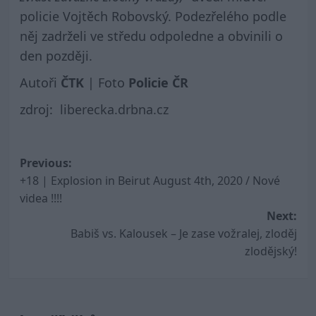
policie Vojtěch Robovský. Podezřelého podle
něj zadrželi ve středu odpoledne a obvinili o
den později.
Autoři
ČTK
| Foto
Policie ČR
zdroj:
liberecka.drbna.cz
Post
Previous:
+18 | Explosion in Beirut August 4th, 2020 / Nové
navigation
videa !!!!
Next:
Babiš vs. Kalousek – Je zase vožralej, zloděj
zlodějský!