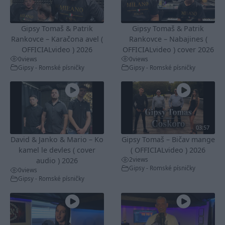
Gipsy Tomaš & Patrik
Gipsy Tomaš & Patrik
Rankovce – Karačona avel (
Rankovce – Nabajines (
OFFICIALvideo ) 2026
OFFICIALvideo ) cover 2026
0
views
0
views
Gipsy - Romské písničky
Gipsy - Romské písničky
03:57
David & Janko & Mario – Ko
Gipsy Tomaš – Bičav mange
kamel le devles ( cover
( OFFICIALvideo ) 2026
2
views
audio ) 2026
Gipsy - Romské písničky
0
views
Gipsy - Romské písničky