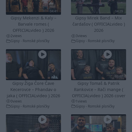
04:41
04:29
Gipsy Mekenzi & Kaly –
Gipsy Mirek Band – Mix
Barvale romes (
čardašov ( OFFICIALvideo )
OFFICIALvideo ) 2026
2026
2
views
3
views
Gipsy - Romské písničky
Gipsy - Romské písničky
03:07
Gipsy Žiga Čore Čave
Gipsy Tomaš & Patrik
Kecerovce – Phandav o
Rankovce – Rači mange (
jaka ( OFFICIALvideo ) 2026
OFFICIALvideo ) 2026 cover
0
views
1
views
Gipsy - Romské písničky
Gipsy - Romské písničky