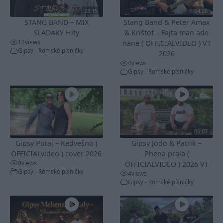
23:15
04:26
STANG BAND – MIX
Stang Band & Peter Amax
SLADAKY Hity
& Krištof – Fajta man ade
12
views
nane ( OFFICIALVIDEO ) VT
Gipsy - Romské písničky
2026
4
views
Gipsy - Romské písničky
05:07
Gipsy Putaj – Kedvešno (
Gipsy Jodo & Patrik –
OFFICIALvideo ) cover 2026
Phena prala (
0
views
OFFICIALVIDEO ) 2026 VT
Gipsy - Romské písničky
4
views
Gipsy - Romské písničky