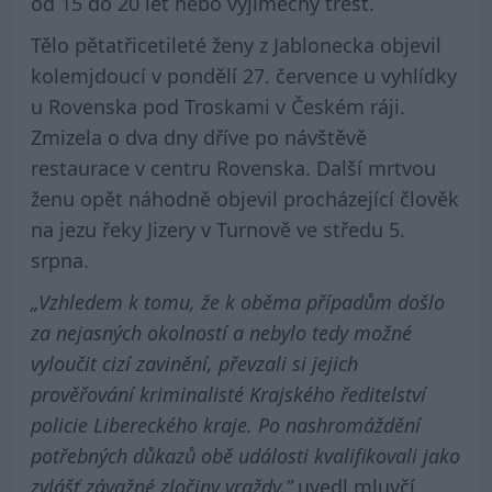
od 15 do 20 let nebo výjimečný trest.
Tělo pětatřicetileté ženy z Jablonecka objevil
kolemjdoucí v pondělí 27. července u vyhlídky
u Rovenska pod Troskami v Českém ráji.
Zmizela o dva dny dříve po návštěvě
restaurace v centru Rovenska. Další mrtvou
ženu opět náhodně objevil procházející člověk
na jezu řeky Jizery v Turnově ve středu 5.
srpna.
„Vzhledem k tomu, že k oběma případům došlo
za nejasných okolností a nebylo tedy možné
vyloučit cizí zavinění, převzali si jejich
prověřování kriminalisté Krajského ředitelství
policie Libereckého kraje. Po nashromáždění
potřebných důkazů obě události kvalifikovali jako
zvlášť závažné zločiny vraždy,”
uvedl mluvčí