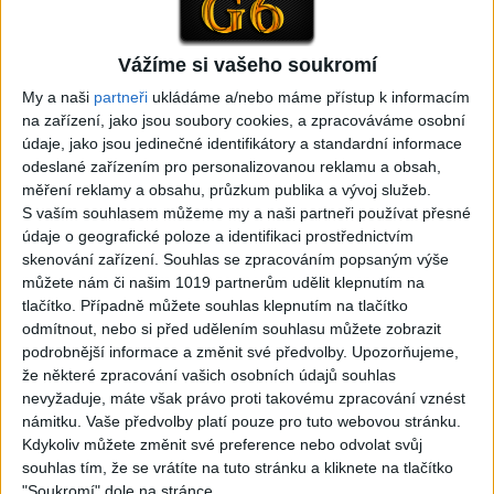
Gipsy - Romské písničky
Vážíme si vašeho soukromí
My a naši
partneři
ukládáme a/nebo máme přístup k informacím
na zařízení, jako jsou soubory cookies, a zpracováváme osobní
údaje, jako jsou jedinečné identifikátory a standardní informace
05:29
odeslané zařízením pro personalizovanou reklamu a obsah,
TK band – Cardas MegaMix
Golon Junior ft. Mini Rendy
měření reklamy a obsahu, průzkum publika a vývoj služeb.
( covers )
– Davaj davaj ( Official
S vaším souhlasem můžeme my a naši partneři používat přesné
3
views
video / cover )
Gipsy - Romské písničky
údaje o geografické poloze a identifikaci prostřednictvím
0
views
Gipsy - Romské písničky
skenování zařízení. Souhlas se zpracováním popsaným výše
můžete nám či našim 1019 partnerům udělit klepnutím na
tlačítko. Případně můžete souhlas klepnutím na tlačítko
odmítnout, nebo si před udělením souhlasu můžete zobrazit
podrobnější informace a změnit své předvolby.
Upozorňujeme,
že některé zpracování vašich osobních údajů souhlas
07:03
03:39
nevyžaduje, máte však právo proti takovému zpracování vznést
Kalai kiss band – Cardas
Gipsy Erika – Messenger (
námitku. Vaše předvolby platí pouze pro tuto webovou stránku.
MegaMix – Ando Dubaj /
Official video / cover )
Kdykoliv můžete změnit své preference nebo odvolat svůj
2
views
Hej romale / Kames te
souhlas tím, že se vrátíte na tuto stránku a kliknete na tlačítko
Gipsy - Romské písničky
garaves (Ofiicial
"Soukromí" dole na stránce.