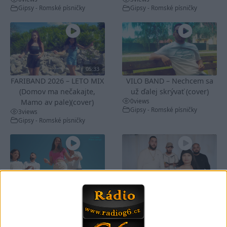
Gipsy - Romské písničky
Gipsy - Romské písničky
05:33
FARIBAND 2026 – LETO MIX
VILO BAND – Nechcem sa
(Domov ma nečakajte,
už ďalej skrývať (cover)
0
views
Mamo av pale)(cover)
Gipsy - Romské písničky
3
views
Gipsy - Romské písničky
05:40
05:02
Peto band – Cardas Mix –
Roma boys – Cardas Mix 2 (
Cide hara / Hin man love (
covers )
1
views
covers )
Gipsy - Romské písničky
1
views