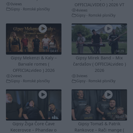
0
views
OFFICIALVIDEO ) 2026 VT
Gipsy - Romské písničky
4
views
Gipsy - Romské písničky
04:41
04:29
Gipsy Mekenzi & Kaly –
Gipsy Mirek Band – Mix
Barvale romes (
čardašov ( OFFICIALvideo )
OFFICIALvideo ) 2026
2026
2
views
3
views
Gipsy - Romské písničky
Gipsy - Romské písničky
03:07
Gipsy Žiga Čore Čave
Gipsy Tomaš & Patrik
Kecerovce – Phandav o
Rankovce – Rači mange (