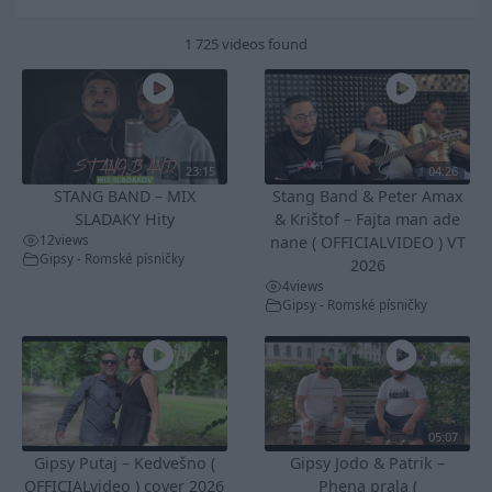
1 725 videos found
23:15
04:26
STANG BAND – MIX
Stang Band & Peter Amax
SLADAKY Hity
& Krištof – Fajta man ade
12
views
nane ( OFFICIALVIDEO ) VT
Gipsy - Romské písničky
2026
4
views
Gipsy - Romské písničky
05:07
Gipsy Putaj – Kedvešno (
Gipsy Jodo & Patrik –
OFFICIALvideo ) cover 2026
Phena prala (