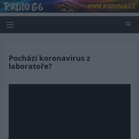
Skip
to
content
Primary
Menu
Pochází koronavirus z
laboratoře?