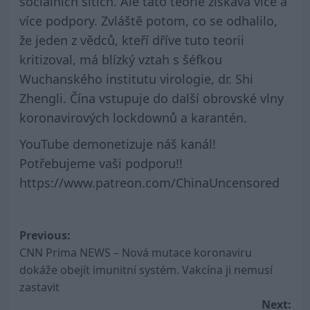
sociálních sítích. Ale tato teorie získává více a
více podpory. Zvláště potom, co se odhalilo,
že jeden z vědců, kteří dříve tuto teorii
kritizoval, má blízký vztah s šéfkou
Wuchanského institutu virologie, dr. Shi
Zhengli. Čína vstupuje do další obrovské vlny
koronavirových lockdownů a karantén.
YouTube demonetizuje náš kanál!
Potřebujeme vaši podporu!!
https://www.patreon.com/ChinaUncensored
Post
Previous:
CNN Prima NEWS – Nová mutace koronaviru
navigation
dokáže obejít imunitní systém. Vakcína ji nemusí
zastavit
Next: