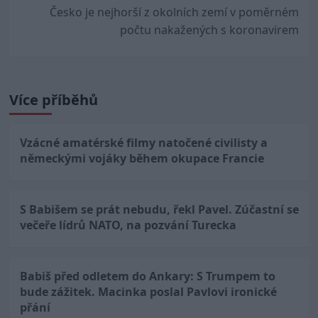
Česko je nejhorší z okolních zemí v poměrném
počtu nakažených s koronavirem
Více příběhů
Vzácné amatérské filmy natočené civilisty a
německými vojáky během okupace Francie
S Babišem se prát nebudu, řekl Pavel. Zúčastní se
večeře lídrů NATO, na pozvání Turecka
Babiš před odletem do Ankary: S Trumpem to
bude zážitek. Macinka poslal Pavlovi ironické
přání