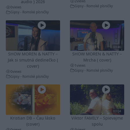
2
views
audio ) 2026
Gipsy - Romské písničky
0
views
Gipsy - Romské písničky
03:46
SHOW MOREN & NATTY –
SHOW MOREN & NATTY –
Jak si smutná dedinečko (
Mrcha ( cover)
1
views
cover)
Gipsy - Romské písničky
0
views
Gipsy - Romské písničky
03:04
Kristian DB – Čau lásko
Viktor FAMILY – Spievajme
(cover)
spolu
0
views
3
views