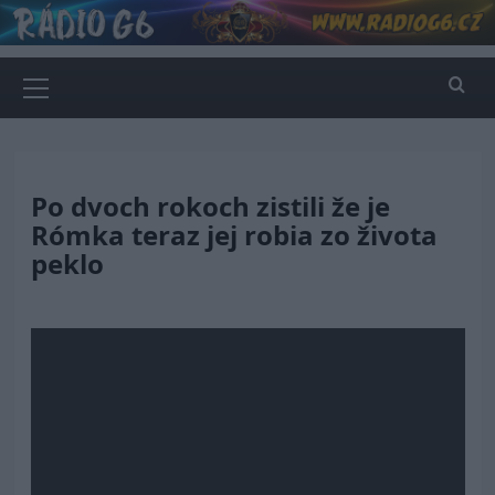
Skip
to
content
Primary
Menu
Po dvoch rokoch zistili že je
Rómka teraz jej robia zo života
peklo