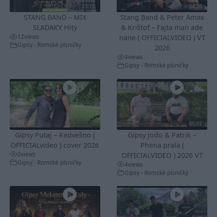
23:15
04:26
STANG BAND – MIX
Stang Band & Peter Amax
SLADAKY Hity
& Krištof – Fajta man ade
12
views
nane ( OFFICIALVIDEO ) VT
Gipsy - Romské písničky
2026
4
views
Gipsy - Romské písničky
05:07
Gipsy Putaj – Kedvešno (
Gipsy Jodo & Patrik –
OFFICIALvideo ) cover 2026
Phena prala (
0
views
OFFICIALVIDEO ) 2026 VT
Gipsy - Romské písničky
4
views
Gipsy - Romské písničky