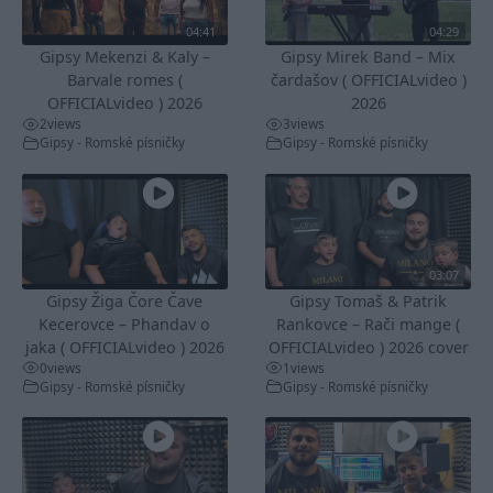
04:41
04:29
Gipsy Mekenzi & Kaly –
Gipsy Mirek Band – Mix
Barvale romes (
čardašov ( OFFICIALvideo )
OFFICIALvideo ) 2026
2026
2
views
3
views
Gipsy - Romské písničky
Gipsy - Romské písničky
03:07
Gipsy Žiga Čore Čave
Gipsy Tomaš & Patrik
Kecerovce – Phandav o
Rankovce – Rači mange (
jaka ( OFFICIALvideo ) 2026
OFFICIALvideo ) 2026 cover
0
views
1
views
Gipsy - Romské písničky
Gipsy - Romské písničky