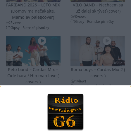
FARIBAND 2026 – LETO MIX
VILO BAND – Nechcem sa
(Domov ma nečakajte,
už ďalej skrývať (cover)
0
views
Mamo av pale)(cover)
Gipsy - Romské písničky
3
views
Gipsy - Romské písničky
05:40
05:02
Peto band – Cardas Mix –
Roma boys – Cardas Mix 2 (
Cide hara / Hin man love (
covers )
1
views
covers )
Gipsy - Romské písničky
1
views
Gipsy - Romské písničky
05:29