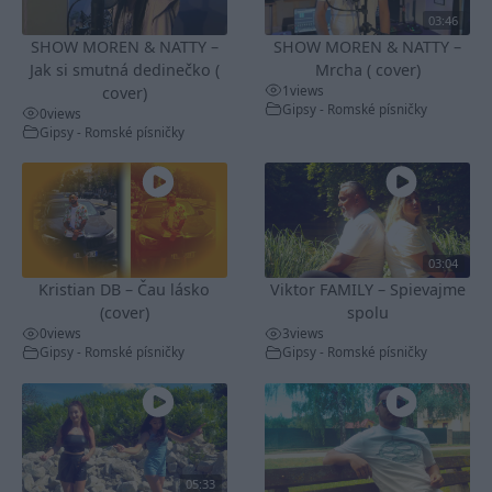
03:46
SHOW MOREN & NATTY –
SHOW MOREN & NATTY –
Jak si smutná dedinečko (
Mrcha ( cover)
1
views
cover)
Gipsy - Romské písničky
0
views
Gipsy - Romské písničky
03:04
Kristian DB – Čau lásko
Viktor FAMILY – Spievajme
(cover)
spolu
0
views
3
views
Gipsy - Romské písničky
Gipsy - Romské písničky
05:33