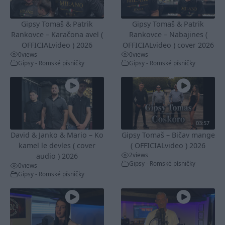
Gipsy Tomaš & Patrik
Gipsy Tomaš & Patrik
Rankovce – Karačona avel (
Rankovce – Nabajines (
OFFICIALvideo ) 2026
OFFICIALvideo ) cover 2026
0
views
0
views
Gipsy - Romské písničky
Gipsy - Romské písničky
03:57
David & Janko & Mario – Ko
Gipsy Tomaš – Bičav mange
kamel le devles ( cover
( OFFICIALvideo ) 2026
2
views
audio ) 2026
Gipsy - Romské písničky
0
views
Gipsy - Romské písničky