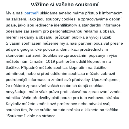
TK band – Cardas MegaMix
Golon Junior ft. Mini Rendy
Vážíme si vašeho soukromí
( covers )
– Davaj davaj ( Official
My a naši
partneři
ukládáme a/nebo máme přístup k informacím
3
views
video / cover )
na zařízení, jako jsou soubory cookies, a zpracováváme osobní
Gipsy - Romské písničky
0
views
údaje, jako jsou jedinečné identifikátory a standardní informace
Gipsy - Romské písničky
odeslané zařízením pro personalizovanou reklamu a obsah,
měření reklamy a obsahu, průzkum publika a vývoj služeb.
S vaším souhlasem můžeme my a naši partneři používat přesné
údaje o geografické poloze a identifikaci prostřednictvím
skenování zařízení. Souhlas se zpracováním popsaným výše
07:03
03:39
můžete nám či našim 1019 partnerům udělit klepnutím na
Kalai kiss band – Cardas
Gipsy Erika – Messenger (
tlačítko. Případně můžete souhlas klepnutím na tlačítko
MegaMix – Ando Dubaj /
Official video / cover )
odmítnout, nebo si před udělením souhlasu můžete zobrazit
2
views
Hej romale / Kames te
podrobnější informace a změnit své předvolby.
Upozorňujeme,
Gipsy - Romské písničky
garaves (Ofiicial
že některé zpracování vašich osobních údajů souhlas
video/cover)
nevyžaduje, máte však právo proti takovému zpracování vznést
1
views
námitku. Vaše předvolby platí pouze pro tuto webovou stránku.
Gipsy - Romské písničky
Kdykoliv můžete změnit své preference nebo odvolat svůj
souhlas tím, že se vrátíte na tuto stránku a kliknete na tlačítko
"Soukromí" dole na stránce.