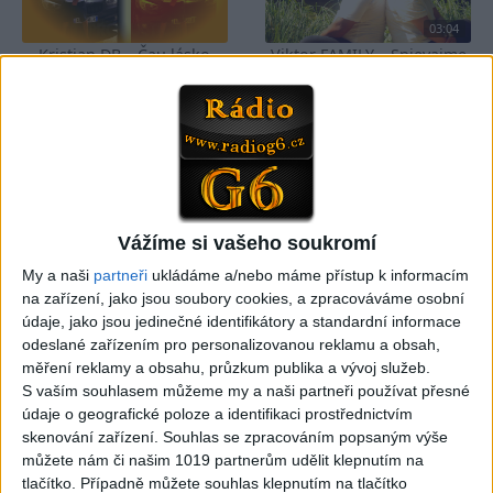
03:04
Kristian DB – Čau lásko
Viktor FAMILY – Spievajme
(cover)
spolu
0
views
4
views
Gipsy - Romské písničky
Gipsy - Romské písničky
Vážíme si vašeho soukromí
05:33
FARIBAND 2026 – LETO MIX
VILO BAND – Nechcem sa
My a naši
partneři
ukládáme a/nebo máme přístup k informacím
(Domov ma nečakajte,
už ďalej skrývať (cover)
na zařízení, jako jsou soubory cookies, a zpracováváme osobní
0
views
Mamo av pale)(cover)
údaje, jako jsou jedinečné identifikátory a standardní informace
Gipsy - Romské písničky
3
views
odeslané zařízením pro personalizovanou reklamu a obsah,
Gipsy - Romské písničky
měření reklamy a obsahu, průzkum publika a vývoj služeb.
S vaším souhlasem můžeme my a naši partneři používat přesné
údaje o geografické poloze a identifikaci prostřednictvím
skenování zařízení. Souhlas se zpracováním popsaným výše
můžete nám či našim 1019 partnerům udělit klepnutím na
tlačítko. Případně můžete souhlas klepnutím na tlačítko