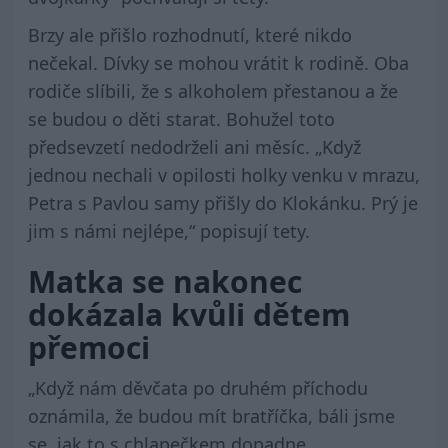
Brzy ale přišlo rozhodnutí, které nikdo
nečekal. Dívky se mohou vrátit k rodině. Oba
rodiče slíbili, že s alkoholem přestanou a že
se budou o děti starat. Bohužel toto
předsevzetí nedodrželi ani měsíc. „Když
jednou nechali v opilosti holky venku v mrazu,
Petra s Pavlou samy přišly do Klokánku. Prý je
jim s námi nejlépe,“ popisují tety.
Matka se nakonec
dokázala kvůli dětem
přemoci
„Když nám děvčata po druhém příchodu
oznámila, že budou mít bratříčka, báli jsme
se, jak to s chlapečkem dopadne.