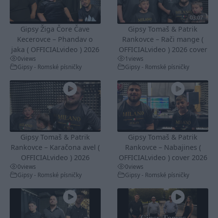
03:07
Gipsy Žiga Čore Čave
Gipsy Tomaš & Patrik
Kecerovce – Phandav o
Rankovce – Rači mange (
jaka ( OFFICIALvideo ) 2026
OFFICIALvideo ) 2026 cover
0
views
1
views
Gipsy - Romské písničky
Gipsy - Romské písničky
Gipsy Tomaš & Patrik
Gipsy Tomaš & Patrik
Rankovce – Karačona avel (
Rankovce – Nabajines (
OFFICIALvideo ) 2026
OFFICIALvideo ) cover 2026
0
views
0
views
Gipsy - Romské písničky
Gipsy - Romské písničky