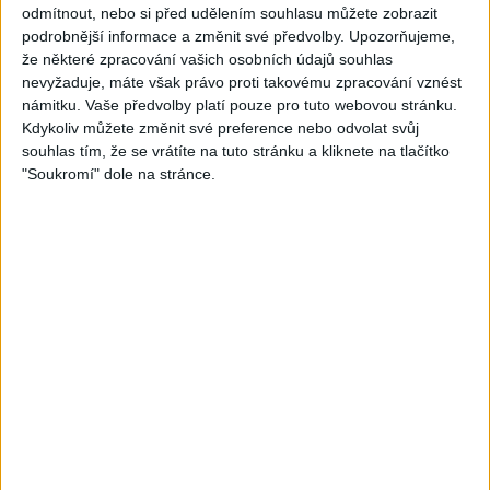
05:40
05:02
odmítnout, nebo si před udělením souhlasu můžete zobrazit
Peto band – Cardas Mix –
Roma boys – Cardas Mix 2 (
podrobnější informace a změnit své předvolby.
Upozorňujeme,
Cide hara / Hin man love (
covers )
že některé zpracování vašich osobních údajů souhlas
1
views
covers )
nevyžaduje, máte však právo proti takovému zpracování vznést
Gipsy - Romské písničky
1
views
námitku. Vaše předvolby platí pouze pro tuto webovou stránku.
Gipsy - Romské písničky
Kdykoliv můžete změnit své preference nebo odvolat svůj
souhlas tím, že se vrátíte na tuto stránku a kliknete na tlačítko
"Soukromí" dole na stránce.
05:29
02:33
TK band – Cardas MegaMix
Golon Junior ft. Mini Rendy
( covers )
– Davaj davaj ( Official
3
views
video / cover )
Gipsy - Romské písničky
1
views
Gipsy - Romské písničky
07:03
03:39