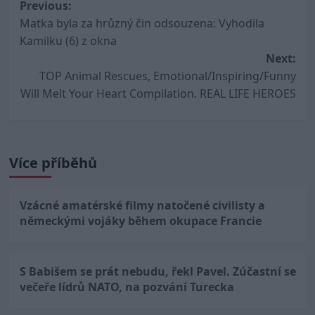
Post
Previous:
Matka byla za hrůzný čin odsouzena: Vyhodila
navigation
Kamilku (6) z okna
Next:
TOP Animal Rescues, Emotional/Inspiring/Funny
Will Melt Your Heart Compilation. REAL LIFE HEROES
Více příběhů
Vzácné amatérské filmy natočené civilisty a
německými vojáky během okupace Francie
S Babišem se prát nebudu, řekl Pavel. Zúčastní se
večeře lídrů NATO, na pozvání Turecka