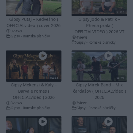
05:07
Gipsy Putaj – Kedvešno (
Gipsy Jodo & Patrik –
OFFICIALvideo ) cover 2026
Phena prala (
0
views
OFFICIALVIDEO ) 2026 VT
Gipsy - Romské písničky
4
views
Gipsy - Romské písničky
04:41
04:29
Gipsy Mekenzi & Kaly –
Gipsy Mirek Band – Mix
Barvale romes (
čardašov ( OFFICIALvideo )
OFFICIALvideo ) 2026
2026
3
views
3
views
Gipsy - Romské písničky
Gipsy - Romské písničky