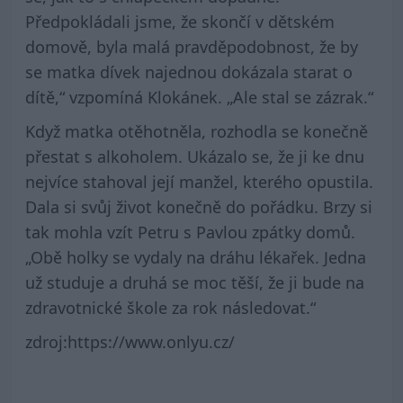
Předpokládali jsme, že skončí v dětském
domově, byla malá pravděpodobnost, že by
se matka dívek najednou dokázala starat o
dítě,“ vzpomíná Klokánek. „Ale stal se zázrak.“
Když matka otěhotněla, rozhodla se konečně
přestat s alkoholem. Ukázalo se, že ji ke dnu
nejvíce stahoval její manžel, kterého opustila.
Dala si svůj život konečně do pořádku. Brzy si
tak mohla vzít Petru s Pavlou zpátky domů.
„Obě holky se vydaly na dráhu lékařek. Jedna
už studuje a druhá se moc těší, že ji bude na
zdravotnické škole za rok následovat.“
zdroj:https://www.onlyu.cz/