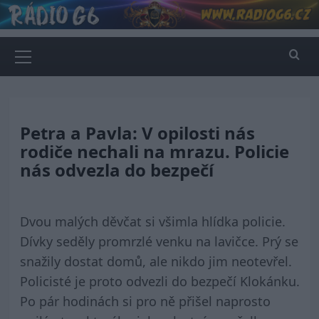
Skip
to
content
Primary
Menu
Petra a Pavla: V opilosti nás
rodiče nechali na mrazu. Policie
nás odvezla do bezpečí
Dvou malých děvčat si všimla hlídka policie.
Dívky seděly promrzlé venku na lavičce. Prý se
snažily dostat domů, ale nikdo jim neotevřel.
Policisté je proto odvezli do bezpečí Klokánku.
Po pár hodinách si pro ně přišel naprosto