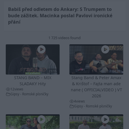
Babiš před odletem do Ankary: S Trumpem to
bude zážitek. Macinka poslal Pavlovi ironické
přání
1 725 videos found
23:15
04:26
STANG BAND – MIX
Stang Band & Peter Amax
SLADAKY Hity
& Krištof – Fajta man ade
12
views
nane ( OFFICIALVIDEO ) VT
Gipsy - Romské písničky
2026
4
views
Gipsy - Romské písničky