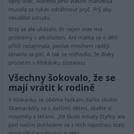
opilý otec, kterého jeho vlastní manželka
musela za rukáv odtáhnout pryč. Prý aby
neudělal ostudu.
Brzy se ale ukázalo, že nejen otec má
problémy s alkoholem. Ani matka se o děti
příliš nezajímala, peníze mnohem raději
utratila za pití. A tak se rozhodlo, že dívky
prozatím v Klokánku zůstanou.
Všechny šokovalo, že se
mají vrátit k rodině
V Klokánku se oběma holkám dařilo skvěle.
Skamarádily se s dalšími dětmi, skvěle si
rozuměly s tetami. „Ve škole mívaly čtyřky, ale
pod naším dohledem se z nich najednou staly
dvojkařky“ pochvalují si tety.