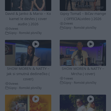
03:57
David & Janko & Mario – Ko
Gipsy Tomaš – Bičav mange
kamel le devles ( cover
( OFFICIALvideo ) 2026
2
views
audio ) 2026
Gipsy - Romské písničky
0
views
Gipsy - Romské písničky
03:46
SHOW MOREN & NATTY –
SHOW MOREN & NATTY –
Jak si smutná dedinečko (
Mrcha ( cover)
1
views
cover)
Gipsy - Romské písničky
0
views
Gipsy - Romské písničky