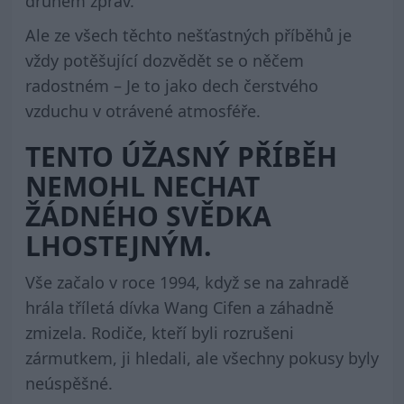
druhem zpráv.
Ale ze všech těchto nešťastných příběhů je
vždy potěšující dozvědět se o něčem
radostném – Je to jako dech čerstvého
vzduchu v otrávené atmosféře.
TENTO ÚŽASNÝ PŘÍBĚH
NEMOHL NECHAT
ŽÁDNÉHO SVĚDKA
LHOSTEJNÝM.
Vše začalo v roce 1994, když se na zahradě
hrála tříletá dívka Wang Cifen a záhadně
zmizela. Rodiče, kteří byli rozrušeni
zármutkem, ji hledali, ale všechny pokusy byly
neúspěšné.