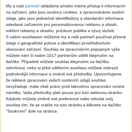
přání
My a naši
partneři
ukládáme a/nebo máme přístup k informacím
na zařízení, jako jsou soubory cookies, a zpracováváme osobní
1 725 videos found
údaje, jako jsou jedinečné identifikátory a standardní informace
odeslané zařízením pro personalizovanou reklamu a obsah,
měření reklamy a obsahu, průzkum publika a vývoj služeb.
S vaším souhlasem můžeme my a naši partneři používat přesné
údaje o geografické poloze a identifikaci prostřednictvím
skenování zařízení. Souhlas se zpracováním popsaným výše
23:15
04:26
můžete nám či našim 1017 partnerům udělit klepnutím na
STANG BAND – MIX
Stang Band & Peter Amax
tlačítko. Případně můžete souhlas klepnutím na tlačítko
SLADAKY Hity
& Krištof – Fajta man ade
odmítnout, nebo si před udělením souhlasu můžete zobrazit
10
views
nane ( OFFICIALVIDEO ) VT
podrobnější informace a změnit své předvolby.
Upozorňujeme,
Gipsy - Romské písničky
2026
že některé zpracování vašich osobních údajů souhlas
4
views
nevyžaduje, máte však právo proti takovému zpracování vznést
Gipsy - Romské písničky
námitku. Vaše předvolby platí pouze pro tuto webovou stránku.
Kdykoliv můžete změnit své preference nebo odvolat svůj
souhlas tím, že se vrátíte na tuto stránku a kliknete na tlačítko
"Soukromí" dole na stránce.
05:07
Gipsy Putaj – Kedvešno (
Gipsy Jodo & Patrik –