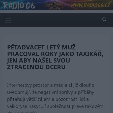
Skip
to
content
Primary
Menu
PĚTADVACET LETÝ MUŽ
PRACOVAL ROKY JAKO TAXIKÁŘ,
JEN ABY NAŠEL SVOU
ZTRACENOU DCERU
Internetový prostor a média si již dlouho
uvědomují, že negativní zprávy a příběhy
přitahují větší zájem a pozornost lidí a
velkoryse nasycují společnost právě takovým