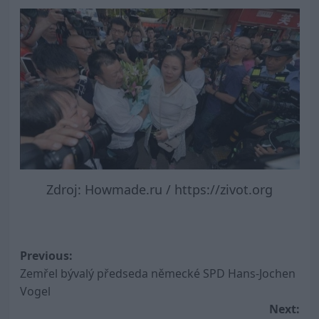
Zdroj: Howmade.ru / https://zivot.org
Post
Previous:
Zemřel bývalý předseda německé SPD Hans-Jochen
navigation
Vogel
Next: