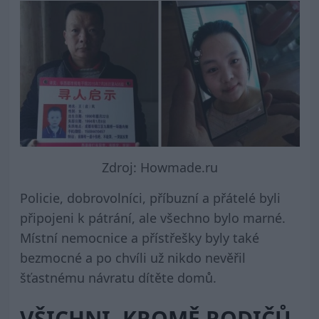
Zdroj: Howmade.ru
Policie, dobrovolníci, příbuzní a přátelé byli
připojeni k pátrání, ale všechno bylo marné.
Místní nemocnice a přístřešky byly také
bezmocné a po chvíli už nikdo nevěřil
šťastnému návratu dítěte domů.
VŠICHNI, KROMĚ RODIČŮ.