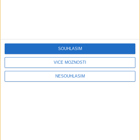
AGRIM BAND – Našti
AGRIM BAND – FOX – Jedna
bisterav ( COVER )
pravda je ( COVER )
0
views
0
views
Gipsy - Romské písničky
Gipsy - Romské písničky
SOUHLASÍM
VÍCE MOŽNOSTÍ
NESOUHLASÍM
Ferko Slovenská Ves ?
Seba Band – ANDO DUBAI (
Gipsy Culy – BMW (
OFFICIAL VIDEO ) COVER
0
views
OFFICIAL VIDEO ) COVER
Gipsy - Romské písničky
0
views
Gipsy - Romské písničky