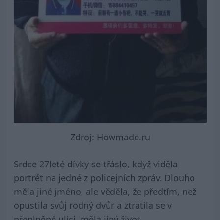
Zdroj: Howmade.ru
Srdce 27leté dívky se třáslo, když viděla
portrét na jedné z policejních zpráv. Dlouho
měla jiné jméno, ale věděla, že předtím, než
opustila svůj rodný dvůr a ztratila se v
přeplněné ulici, měla jiný život.