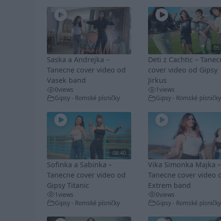
05
Saska a Andrejka –
Deti z Cachtic – Tane
Tanecne cover video od
cover video od Gipsy
Vasek band
Jirkus
0
views
1
views
Gipsy - Romské písničky
Gipsy - Romské písničky
08:40
Sofinka a Sabinka –
Vika Simonka Majka –
Tanecne cover video od
Tanecne cover video 
Gipsy Titanic
Extrem band
1
views
0
views
Gipsy - Romské písničky
Gipsy - Romské písničky