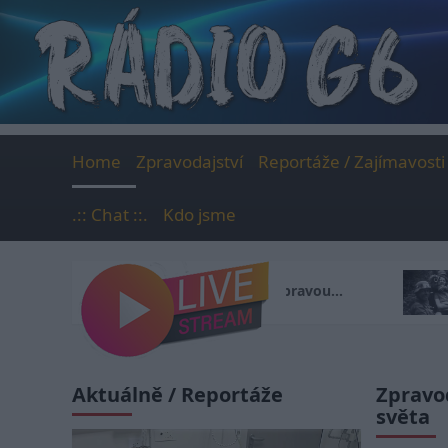
Skip
to
content
Home
Zpravodajství
Reportáže / Zajímavosti
.:: Chat ::.
Kdo jsme
a dětí před popravou…
Vzácné amatérské f
Aktuálně / Reportáže
Zpravod
světa