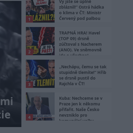
Vy jste se úplně
zbláznil!“ Ostrá hádka
o klima v ČT: Ministr
Červený pod palbou
1
TRAPNÁ HRA! Havel
(TOP 09) drsně
zúčtoval s Nacherem
(ANO). Ve sněmovně
2
jde o všechno!
„Nechápu, čemu se tak
stupidně tlemíte!“ Hřib
se drsně pustil do
S Babišem se prát ne
Rajchla v ČT!
3
ými
Pavel. Zúčastní se ve
Kuba: Nechceme se v
Praze jen k někomu
přifařit. Naše Česko
ie
NATO, na pozvání Tu
nevzniklo pro
4
komunální volby
Pavlovi hrozí na