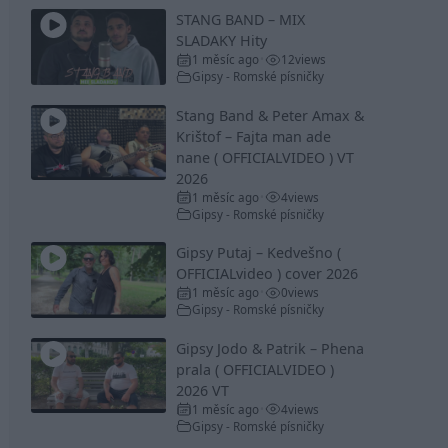
STANG BAND – MIX
SLADAKY Hity
1 měsíc ago
12
views
•
Gipsy - Romské písničky
Stang Band & Peter Amax &
Krištof – Fajta man ade
nane ( OFFICIALVIDEO ) VT
2026
1 měsíc ago
4
views
•
Gipsy - Romské písničky
Gipsy Putaj – Kedvešno (
OFFICIALvideo ) cover 2026
1 měsíc ago
0
views
•
Gipsy - Romské písničky
Gipsy Jodo & Patrik – Phena
prala ( OFFICIALVIDEO )
2026 VT
1 měsíc ago
4
views
•
Gipsy - Romské písničky