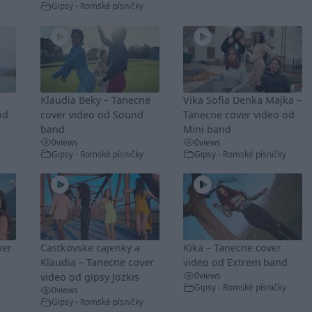
Gipsy - Romské písničky
Klaudia Beky – Tanecne
Vika Sofia Denka Majka –
od
cover video od Sound
Tanecne cover video od
band
Mini band
0
views
0
views
Gipsy - Romské písničky
Gipsy - Romské písničky
ver
Castkovske cajenky a
Kika – Tanecne cover
Klaudia – Tanecne cover
video od Extrem band
0
views
video od gipsy Jozkis
Gipsy - Romské písničky
0
views
Gipsy - Romské písničky