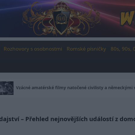
Rozhovory s osobnostmi
Romské písničky
80s, 90s, 
ilmy natočené civilisty a německými vojáky během okupace Fran
ajství – Přehled nejnovějších událostí z domo