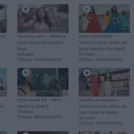
:37
07:40
cne
Kamila a spol – Tanecne
Gipsy Cokoladky –
cover video od Juniors
Tanecne cover video od
boys
Julka band a Kiss band
0
views
1
views
Gipsy - Romské písničky
Gipsy - Romské písničky
03:44
Lolita band MT – Miro
Natalka a kamoska –
od
cavoro ( cover )
Tanecne cover video od
0
views
Duri Golon a Sadra
Gipsy - Romské písničky
1
views
Gipsy - Romské písničky