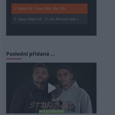
Praze jen k někomu
přifařit. Naše Česko
1. Rádio G6 - Gipsy, 80s, 90s, 00s
nevzniklo pro
4
komunální volby
2. Gipsy Rádio G6 - 2 ( Jen Romské rádio )
Pavlovi hrozí na
summitu NATO
ponížení, míní Pospíšil.
Vondráček vidí ve
5
sporu truc prezidenta
Poslední přidaná …
Play
Video