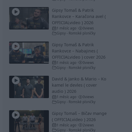
Gipsy Tomaš & Patrik
Rankovce – Karačona avel (
OFFICIALvideo ) 2026
1 měsíc ago
0
views
•
Gipsy - Romské písničky
Gipsy Tomaš & Patrik
Rankovce – Nabajines (
OFFICIALvideo ) cover 2026
1 měsíc ago
0
views
•
Gipsy - Romské písničky
David & Janko & Mario – Ko
kamel le devles ( cover
audio ) 2026
1 měsíc ago
0
views
•
Gipsy - Romské písničky
Gipsy Tomaš – Bičav mange
( OFFICIALvideo ) 2026
1 měsíc ago
2
views
•
Gipsy - Romské písničky