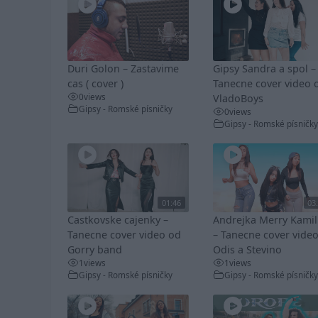
Duri Golon – Zastavime
Gipsy Sandra a spol –
cas ( cover )
Tanecne cover video 
0
views
VladoBoys
Gipsy - Romské písničky
0
views
Gipsy - Romské písničky
01:46
03
Castkovske cajenky –
Andrejka Merry Kami
Tanecne cover video od
– Tanecne cover vide
Gorry band
Odis a Stevino
1
views
1
views
Gipsy - Romské písničky
Gipsy - Romské písničky