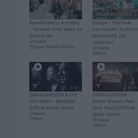
03:37
05
Kamilka Merry Andrejka
Europe – The Final
– Tanecne cover video od
Countdown. Rocknm
Gipsy Erika
Moscow #9, 220
1
views
musicians
Gipsy - Romské písničky
1
views
Rock
07:01
05
DIRKSCHNEIDER & THE
DIRKSCHNEIDER –
OLD GANG – Blindfold
Winter Dreams (feat.
(Official Music Video)
Doro Pesch) (Official
4
views
Music Video)
Rock
2
views
Rock