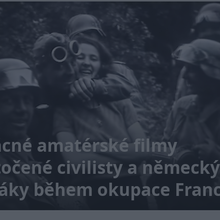
cné amatérské filmy
očené civilisty a německ
jáky během okupace Franc