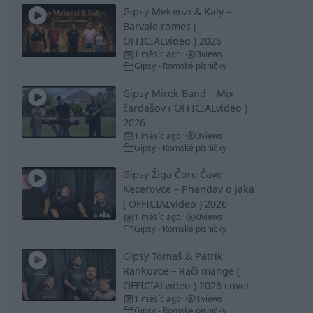
Gipsy Mekenzi & Kaly –
Barvale romes (
OFFICIALvideo ) 2026
1 měsíc ago
3
views
•
Gipsy - Romské písničky
Gipsy Mirek Band – Mix
čardašov ( OFFICIALvideo )
2026
1 měsíc ago
3
views
•
Gipsy - Romské písničky
Gipsy Žiga Čore Čave
Kecerovce – Phandav o jaka
( OFFICIALvideo ) 2026
1 měsíc ago
0
views
•
Gipsy - Romské písničky
Gipsy Tomaš & Patrik
Rankovce – Rači mange (
OFFICIALvideo ) 2026 cover
1 měsíc ago
1
views
•
Gipsy - Romské písničky