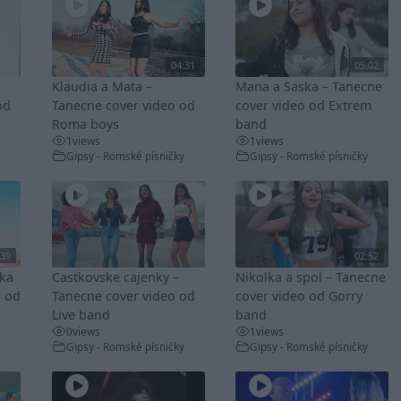
04:31
05:02
Klaudia a Mata –
Mana a Saska – Tanecne
od
Tanecne cover video od
cover video od Extrem
Roma boys
band
1
views
1
views
Gipsy - Romské písničky
Gipsy - Romské písničky
:39
02:52
lka
Castkovske cajenky –
Nikolka a spol – Tanecne
o od
Tanecne cover video od
cover video od Gorry
Live band
band
0
views
1
views
Gipsy - Romské písničky
Gipsy - Romské písničky