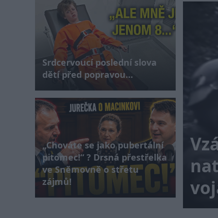
Srdcervoucí poslední slova
dětí před popravou…
VSKÁ ZIMNÍ NOČNÍ
jina čelí plynové
Vzá
„Chováte se jako pubertální
pitomec!“ ? Drsná přestřelka
ě, kdy Evropská
nat
ve Sněmovně o střetu
zájmů!
plynu…
vo