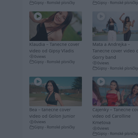
Gipsy - Romské písničky
Gipsy - Romské písničky
Klaudia – Tanecne cover
Mata a Andrejka –
video od Gipsy Vladis
Tanecne cover video 
0
views
Gorry band
Gipsy - Romské písničky
0
views
Gipsy - Romské písničky
Bea – tanecne cover
Cajenky – Tanecne co
video od Golon Junior
video od Carolline
0
views
Kmetova
Gipsy - Romské písničky
0
views
Gipsy - Romské písničky