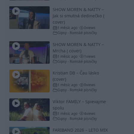
SHOW MOREN & NATTY –
Jak si smutná dedinečko (
cover)
1 měsíc ago
0
views
•
Gipsy - Romské písničky
SHOW MOREN & NATTY –
Mrcha ( cover)
1 měsíc ago
1
views
•
Gipsy - Romské písničky
Kristian DB – Čau lásko
(cover)
1 měsíc ago
0
views
•
Gipsy - Romské písničky
Viktor FAMILY – Spievajme
spolu
1 měsíc ago
4
views
•
Gipsy - Romské písničky
FARIBAND 2026 – LETO MIX