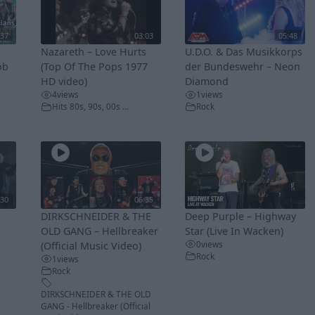
:37
03:03
05:48
Nazareth – Love Hurts
U.D.O. & Das Musikkorps
ob
(Top Of The Pops 1977
der Bundeswehr – Neon
HD video)
Diamond
4
views
1
views
Hits 80s, 90s, 00s ...
Rock
:30
06:35
DIRKSCHNEIDER & THE
Deep Purple – Highway
OLD GANG – Hellbreaker
Star (Live In Wacken)
0
views
(Official Music Video)
Rock
1
views
Rock
DIRKSCHNEIDER & THE OLD
GANG - Hellbreaker (Official