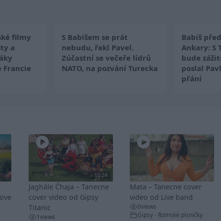
ké filmy
S Babišem se prát
Babiš pře
sty a
nebudu, řekl Pavel.
Ankary: S
áky
Zúčastní se večeře lídrů
bude zážit
 Francie
NATO, na pozvání Turecka
poslal Pav
přání
10:24
Jaghále Čhaja – Tanecne
Mata – Tanecne cover
nove
cover video od Gipsy
video od Live band
0
views
Titanic
Gipsy - Romské písničky
1
views