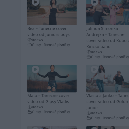
Bea – Tanecne cover
Julinda Simonka
video od Juniors boys
Andrejka – Tanecne
0
views
cover video od Kubo 
Gipsy - Romské písničky
Kincso band
0
views
Gipsy - Romské písničky
Mata – Tanecne cover
Vlasta a Janko – Tane
video od Gipsy Vladis
cover video od Golon
0
views
Junior
Gipsy - Romské písničky
0
views
Gipsy - Romské písničky