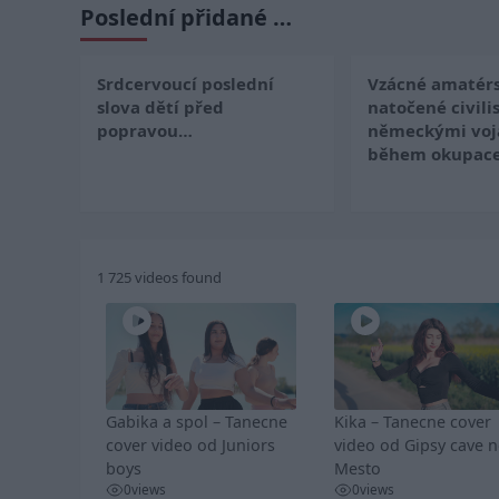
Poslední přidané …
Srdcervoucí poslední
Vzácné amatérs
slova dětí před
natočené civili
popravou…
německými voj
během okupace
1 725 videos found
Gabika a spol – Tanecne
Kika – Tanecne cover
cover video od Juniors
video od Gipsy cave 
boys
Mesto
0
views
0
views