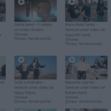
Sadra band – V nedelu
Mana Mata Saska –
na cinter chodim
Tanecne cover video od
0
views
a
Gipsy MT band
Gipsy - Romské písničky
0
views
Gipsy - Romské písničky
cne
Sofia a Andrejka –
Myjavske cajenky –
tanecne cover video od
Tanecne cover video od
Gipsy Titanic
Extrem band
0
views
0
views
Gipsy - Romské písničky
Gipsy - Romské písničky