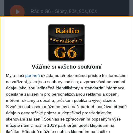
Rádio G6 - Gipsy, 80s, 90s, 00s
00:00
1. Rádio G6 - Gipsy, 80s, 90s, 00s
Vážíme si vašeho soukromí
2. Gipsy Rádio G6 - 2 ( Jen Romské rádio )
My a naši
partneři
ukládáme a/nebo máme přístup k informacím
na zařízení, jako jsou soubory cookies, a zpracováváme osobní
údaje, jako jsou jedinečné identifikátory a standardní informace
odeslané zařízením pro personalizovanou reklamu a obsah,
měření reklamy a obsahu, průzkum publika a vývoj služeb.
S vaším souhlasem můžeme my a naši partneři používat přesné
Poslední přidaná …
údaje o geografické poloze a identifikaci prostřednictvím
skenování zařízení. Souhlas se zpracováním popsaným výše
můžete nám či našim 1019 partnerům udělit klepnutím na
tlačítko. Případně můžete souhlas klepnutím na tlačítko