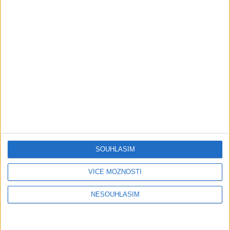
Peto band – Cardas Mix – Cide
hara / Hin man love ( covers )
1 měsíc ago
1
views
•
Gipsy - Romské písničky
Roma boys – Cardas Mix 2 ( covers
)
1 měsíc ago
1
views
•
Gipsy - Romské písničky
TK band – Cardas MegaMix (
covers )
1 měsíc ago
3
views
•
SOUHLASÍM
Gipsy - Romské písničky
VÍCE MOŽNOSTÍ
Golon Junior ft. Mini Rendy –
Davaj davaj ( Official video / cover
NESOUHLASÍM
)
1 měsíc ago
0
views
•
Gipsy - Romské písničky