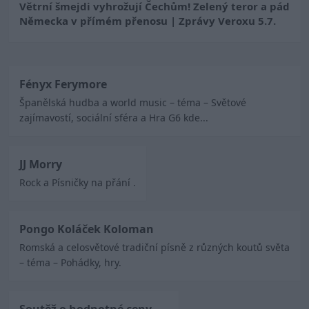
Větrní šmejdi vyhrožují Čechům! Zelený teror a pád
„Nechápu, čemu se tak stupidně
Německa v přímém přenosu | Zprávy Veroxu 5.7.
tlemíte!“ Hřib se drsně pustil do
Rajchla v ČT!
3
Fényx Ferymore
Kuba: Nechceme se v Praze jen k
Španělská hudba a world music – téma – Světové
někomu přifařit. Naše Česko
zajímavostí, sociální sféra a Hra G6 kde...
nevzniklo pro komunální volby
4
JJ Morry
Pavlovi hrozí na summitu NATO
Rock a Písničky na přání .
ponížení, míní Pospíšil. Vondráček
vidí ve sporu truc prezidenta
5
Pongo Koláček Koloman
Romská a celosvětové tradiční písně z různých koutů světa
– téma – Pohádky, hry.