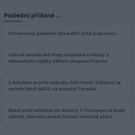
Kuba: Nechceme se v Praze jen k
Poslední přidané …
někomu přifařit. Naše Česko
nevzniklo pro komunální volby
4
Srdcervoucí poslední slova dětí před popravou…
Pavlovi hrozí na summitu NATO
ponížení, míní Pospíšil. Vondráček
Vzácné amatérské filmy natočené civilisty a
vidí ve sporu truc prezidenta
5
německými vojáky během okupace Francie
Vy jste se úplně zbláznil!“ Ostrá
S Babišem se prát nebudu, řekl Pavel. Zúčastní se
hádka o klima v ČT: Ministr Červený
pod palbou
večeře lídrů NATO, na pozvání Turecka
1
TRAPNÁ HRA! Havel (TOP 09) drsně
Babiš před odletem do Ankary: S Trumpem to bude
zúčtoval s Nacherem (ANO). Ve
zážitek. Macinka poslal Pavlovi ironické přání
sněmovně jde o všechno!
2