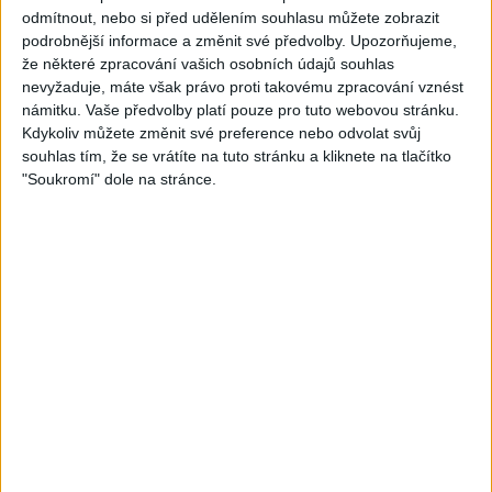
odmítnout, nebo si před udělením souhlasu můžete zobrazit
podrobnější informace a změnit své předvolby.
Upozorňujeme,
že některé zpracování vašich osobních údajů souhlas
nevyžaduje, máte však právo proti takovému zpracování vznést
Play
námitku. Vaše předvolby platí pouze pro tuto webovou stránku.
Kdykoliv můžete změnit své preference nebo odvolat svůj
Video
souhlas tím, že se vrátíte na tuto stránku a kliknete na tlačítko
"Soukromí" dole na stránce.
STANG BAND – MIX SLADAKY Hity
1 měsíc ago
11
views
•
Gipsy - Romské písničky
Stang Band & Peter Amax &
Krištof – Fajta man ade nane (
OFFICIALVIDEO ) VT 2026
1 měsíc ago
4
views
•
Gipsy - Romské písničky