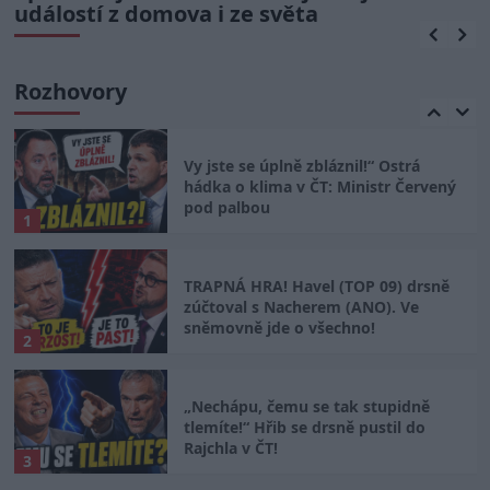
událostí z domova i ze světa
okupace Francie
Pavlovi hrozí na summitu NATO
ponížení, míní Pospíšil. Vondráček
Rozhovory
vidí ve sporu truc prezidenta
5
Vy jste se úplně zbláznil!“ Ostrá
hádka o klima v ČT: Ministr Červený
pod palbou
1
TRAPNÁ HRA! Havel (TOP 09) drsně
zúčtoval s Nacherem (ANO). Ve
sněmovně jde o všechno!
2
„Nechápu, čemu se tak stupidně
tlemíte!“ Hřib se drsně pustil do
Rajchla v ČT!
3