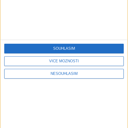
Gipsy - Romské písničky
Gipsy Jodo & Patrik – Phena prala (
OFFICIALVIDEO ) 2026 VT
1 měsíc ago
4
views
•
Gipsy - Romské písničky
SOUHLASÍM
Gipsy Mekenzi & Kaly – Barvale
romes ( OFFICIALvideo ) 2026
VÍCE MOŽNOSTÍ
1 měsíc ago
2
views
•
Gipsy - Romské písničky
NESOUHLASÍM
Gipsy Mirek Band – Mix čardašov (
OFFICIALvideo ) 2026
1 měsíc ago
3
views
•
Gipsy - Romské písničky
Gipsy Žiga Čore Čave Kecerovce –
Phandav o jaka ( OFFICIALvideo )
2026