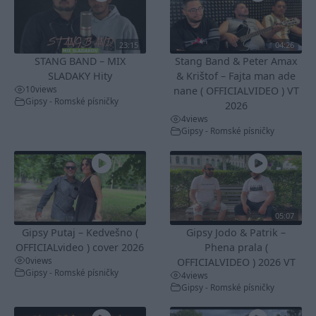
23:15
04:26
STANG BAND – MIX
Stang Band & Peter Amax
SLADAKY Hity
& Krištof – Fajta man ade
10
views
nane ( OFFICIALVIDEO ) VT
Gipsy - Romské písničky
2026
4
views
Gipsy - Romské písničky
05:07
Gipsy Putaj – Kedvešno (
Gipsy Jodo & Patrik –
OFFICIALvideo ) cover 2026
Phena prala (
0
views
OFFICIALVIDEO ) 2026 VT
Gipsy - Romské písničky
4
views
Gipsy - Romské písničky