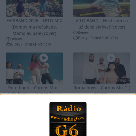
05:33
FARIBAND 2026 – LETO MIX
VILO BAND – Nechcem sa
(Domov ma nečakajte,
už ďalej skrývať (cover)
0
views
Mamo av pale)(cover)
Gipsy - Romské písničky
3
views
Gipsy - Romské písničky
05:02
Peto band – Cardas Mix –
Roma boys – Cardas Mix 2 (
Cide hara / Hin man love (
covers )
1
views
covers )
Gipsy - Romské písničky
0
views
Gipsy - Romské písničky