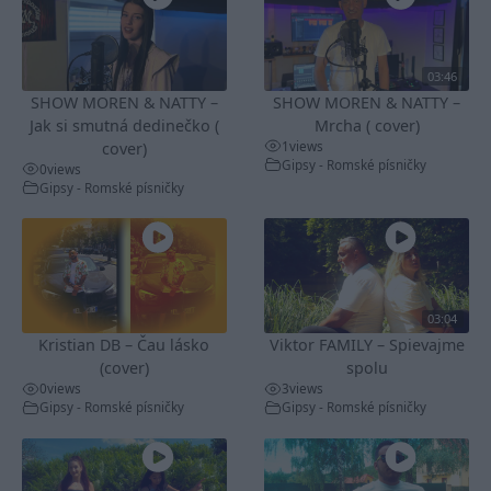
03:46
SHOW MOREN & NATTY –
SHOW MOREN & NATTY –
Jak si smutná dedinečko (
Mrcha ( cover)
1
views
cover)
Gipsy - Romské písničky
0
views
Gipsy - Romské písničky
03:04
Kristian DB – Čau lásko
Viktor FAMILY – Spievajme
(cover)
spolu
0
views
3
views
Gipsy - Romské písničky
Gipsy - Romské písničky