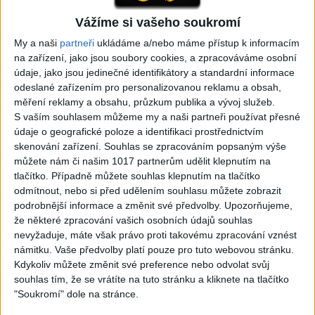
Vážíme si vašeho soukromí
05:29
My a naši
partneři
ukládáme a/nebo máme přístup k informacím
TK band – Cardas MegaMix
Golon Junior ft. Mini Rendy
na zařízení, jako jsou soubory cookies, a zpracováváme osobní
( covers )
– Davaj davaj ( Official
3
views
údaje, jako jsou jedinečné identifikátory a standardní informace
video / cover )
Gipsy - Romské písničky
0
views
odeslané zařízením pro personalizovanou reklamu a obsah,
Gipsy - Romské písničky
měření reklamy a obsahu, průzkum publika a vývoj služeb.
S vaším souhlasem můžeme my a naši partneři používat přesné
údaje o geografické poloze a identifikaci prostřednictvím
skenování zařízení. Souhlas se zpracováním popsaným výše
můžete nám či našim 1017 partnerům udělit klepnutím na
tlačítko. Případně můžete souhlas klepnutím na tlačítko
03:39
odmítnout, nebo si před udělením souhlasu můžete zobrazit
Kalai kiss band – Cardas
Gipsy Erika – Messenger (
podrobnější informace a změnit své předvolby.
Upozorňujeme,
MegaMix – Ando Dubaj /
Official video / cover )
že některé zpracování vašich osobních údajů souhlas
2
views
Hej romale / Kames te
nevyžaduje, máte však právo proti takovému zpracování vznést
Gipsy - Romské písničky
garaves (Ofiicial
námitku. Vaše předvolby platí pouze pro tuto webovou stránku.
video/cover)
Kdykoliv můžete změnit své preference nebo odvolat svůj
0
views
souhlas tím, že se vrátíte na tuto stránku a kliknete na tlačítko
Gipsy - Romské písničky
"Soukromí" dole na stránce.