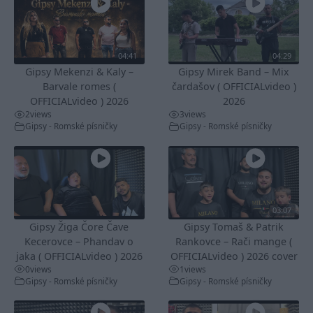
04:41
04:29
Gipsy Mekenzi & Kaly –
Gipsy Mirek Band – Mix
Barvale romes (
čardašov ( OFFICIALvideo )
OFFICIALvideo ) 2026
2026
2
views
3
views
Gipsy - Romské písničky
Gipsy - Romské písničky
03:07
Gipsy Žiga Čore Čave
Gipsy Tomaš & Patrik
Kecerovce – Phandav o
Rankovce – Rači mange (
jaka ( OFFICIALvideo ) 2026
OFFICIALvideo ) 2026 cover
0
views
1
views
Gipsy - Romské písničky
Gipsy - Romské písničky