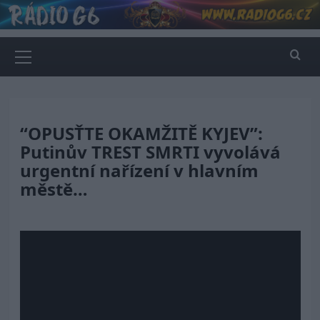
Skip
to
content
Primary
Menu
“OPUSŤTE OKAMŽITĚ KYJEV”:
Putinův TREST SMRTI vyvolává
urgentní nařízení v hlavním
městě…