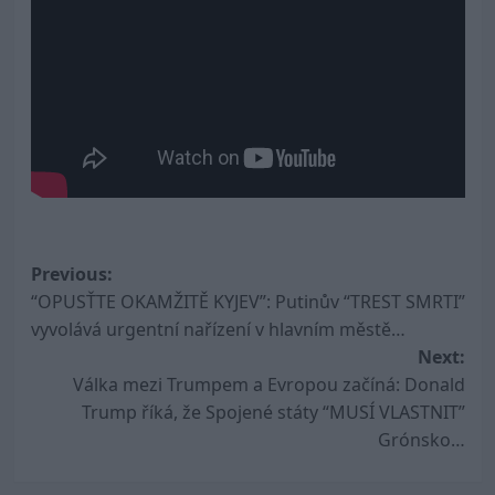
Post
Previous:
“OPUSŤTE OKAMŽITĚ KYJEV”: Putinův “TREST SMRTI”
navigation
vyvolává urgentní nařízení v hlavním městě…
Next:
Válka mezi Trumpem a Evropou začíná: Donald
Trump říká, že Spojené státy “MUSÍ VLASTNIT”
Grónsko…