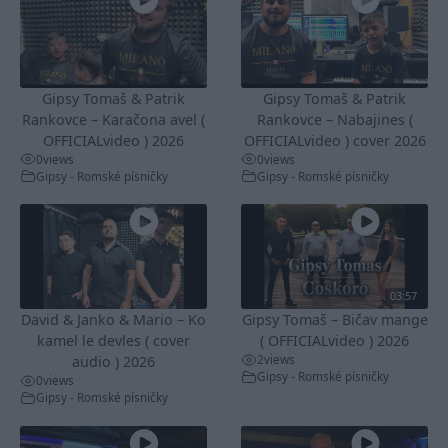
Gipsy Tomaš & Patrik
Gipsy Tomaš & Patrik
Rankovce – Karačona avel (
Rankovce – Nabajines (
OFFICIALvideo ) 2026
OFFICIALvideo ) cover 2026
0
views
0
views
Gipsy - Romské písničky
Gipsy - Romské písničky
03:57
David & Janko & Mario – Ko
Gipsy Tomaš – Bičav mange
kamel le devles ( cover
( OFFICIALvideo ) 2026
2
views
audio ) 2026
Gipsy - Romské písničky
0
views
Gipsy - Romské písničky