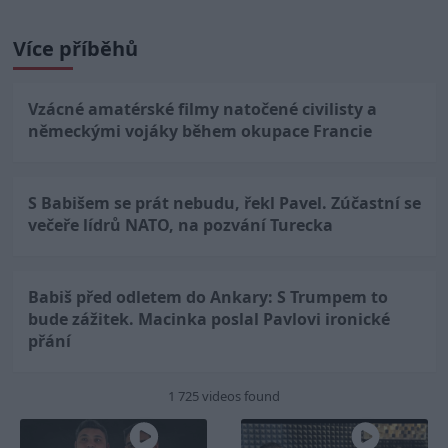
Více příběhů
Vzácné amatérské filmy natočené civilisty a
německými vojáky během okupace Francie
S Babišem se prát nebudu, řekl Pavel. Zúčastní se
večeře lídrů NATO, na pozvání Turecka
Babiš před odletem do Ankary: S Trumpem to
bude zážitek. Macinka poslal Pavlovi ironické
přání
1 725 videos found