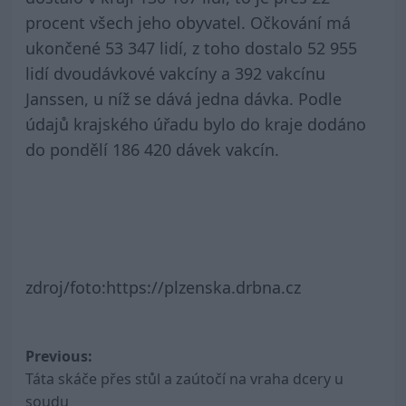
procent všech jeho obyvatel. Očkování má
ukončené 53 347 lidí, z toho dostalo 52 955
lidí dvoudávkové vakcíny a 392 vakcínu
Janssen, u níž se dává jedna dávka. Podle
údajů krajského úřadu bylo do kraje dodáno
do pondělí 186 420 dávek vakcín.
zdroj/foto:https://plzenska.drbna.cz
Post
Previous:
Táta skáče přes stůl a zaútočí na vraha dcery u
navigation
soudu