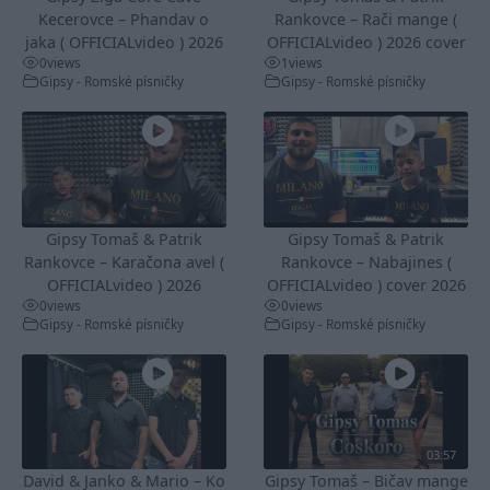
Kecerovce – Phandav o
Rankovce – Rači mange (
jaka ( OFFICIALvideo ) 2026
OFFICIALvideo ) 2026 cover
0
views
1
views
Gipsy - Romské písničky
Gipsy - Romské písničky
Gipsy Tomaš & Patrik
Gipsy Tomaš & Patrik
Rankovce – Karačona avel (
Rankovce – Nabajines (
OFFICIALvideo ) 2026
OFFICIALvideo ) cover 2026
0
views
0
views
Gipsy - Romské písničky
Gipsy - Romské písničky
03:57
David & Janko & Mario – Ko
Gipsy Tomaš – Bičav mange