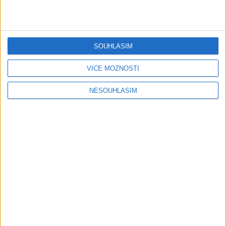
OFFICIALVIDEO ) VT 2026
1 měsíc ago
4
views
•
Gipsy - Romské písničky
Gipsy Putaj – Kedvešno (
SOUHLASÍM
OFFICIALvideo ) cover 2026
1 měsíc ago
0
views
•
Gipsy - Romské písničky
VÍCE MOŽNOSTÍ
NESOUHLASÍM
Gipsy Jodo & Patrik – Phena prala (
OFFICIALVIDEO ) 2026 VT
1 měsíc ago
4
views
•
Gipsy - Romské písničky
Gipsy Mekenzi & Kaly – Barvale
romes ( OFFICIALvideo ) 2026
1 měsíc ago
3
views
•
Gipsy - Romské písničky
Gipsy Mirek Band – Mix čardašov (
OFFICIALvideo ) 2026