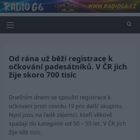
Skip
to
content
Primary
Menu
Od rána už běží registrace k
očkování padesátníků. V ČR jich
žije skoro 700 tisíc
Dnešním dnem se spouští registrace k
očkování proti covidu-19 pro další skupinu.
Nyní jsou na řadě zájemci, kteří věkově
spadají do kategorie od 50 – 55 let. V ČR jich
žije 686 tisíc.