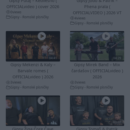
Gipsy Putaj – Kedvešno (
Gipsy Jodo & Patrik –
OFFICIALvideo ) cover 2026
Phena prala (
0
views
OFFICIALVIDEO ) 2026 VT
Gipsy - Romské písničky
4
views
Gipsy - Romské písničky
04:41
04:29
Gipsy Mekenzi & Kaly –
Gipsy Mirek Band – Mix
Barvale romes (
čardašov ( OFFICIALvideo )
OFFICIALvideo ) 2026
2026
3
views
3
views
Gipsy - Romské písničky
Gipsy - Romské písničky
03:07
Gipsy Žiga Čore Čave
Gipsy Tomaš & Patrik