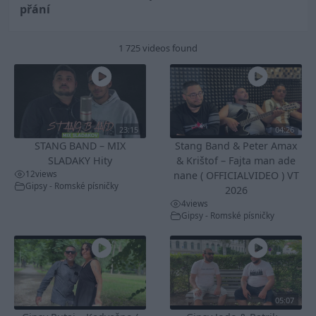
přání
1 725 videos found
23:15
04:26
STANG BAND – MIX
Stang Band & Peter Amax
SLADAKY Hity
& Krištof – Fajta man ade
12
views
nane ( OFFICIALVIDEO ) VT
Gipsy - Romské písničky
2026
4
views
Gipsy - Romské písničky
05:07