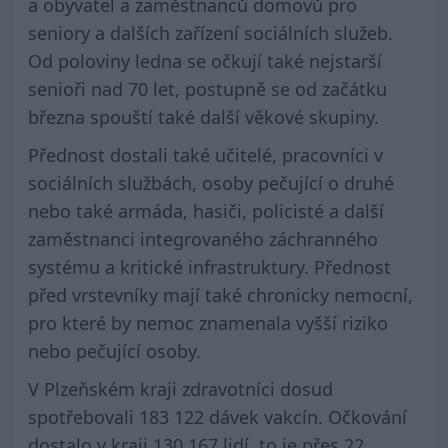
a obyvatel a zaměstnanců domovů pro
seniory a dalších zařízení sociálních služeb.
Od poloviny ledna se očkují také nejstarší
senioři nad 70 let, postupně se od začátku
března spouští také další věkové skupiny.
Přednost dostali také učitelé, pracovníci v
sociálních službách, osoby pečující o druhé
nebo také armáda, hasiči, policisté a další
zaměstnanci integrovaného záchranného
systému a kritické infrastruktury. Přednost
před vrstevníky mají také chronicky nemocní,
pro které by nemoc znamenala vyšší riziko
nebo pečující osoby.
V Plzeňském kraji zdravotníci dosud
spotřebovali 183 122 dávek vakcín. Očkování
dostalo v kraji 130 167 lidí, to je přes 22