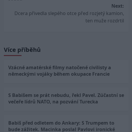
Next:
Dcera přivedla slepého otce před rozjetý kamion,
ten muže rozdrtil
Více příběhů
Vzácné amatérské filmy natočené civilisty a
německými vojáky během okupace Francie
S Babišem se prát nebudu, řekl Pavel. Zúčastní se
večeře lídrů NATO, na pozvání Turecka
Babiš před odletem do Ankary: S Trumpem to
bude zážitek. Macinka poslal Pavlovi ironické