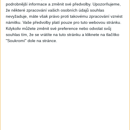
1
views
covers )
podrobnější informace a změnit své předvolby.
Upozorňujeme,
Gipsy - Romské písničky
1
views
že některé zpracování vašich osobních údajů souhlas
Gipsy - Romské písničky
nevyžaduje, máte však právo proti takovému zpracování vznést
námitku. Vaše předvolby platí pouze pro tuto webovou stránku.
Kdykoliv můžete změnit své preference nebo odvolat svůj
souhlas tím, že se vrátíte na tuto stránku a kliknete na tlačítko
"Soukromí" dole na stránce.
05:29
02:33
TK band – Cardas MegaMix
Golon Junior ft. Mini Rendy
( covers )
– Davaj davaj ( Official
3
views
video / cover )
Gipsy - Romské písničky
1
views
Gipsy - Romské písničky
07:03
03:39
Kalai kiss band – Cardas
Gipsy Erika – Messenger (
MegaMix – Ando Dubaj /
Official video / cover )
3
views
Hej romale / Kames te