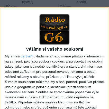
(cover)
spolu
0
views
4
views
Gipsy - Romské písničky
Gipsy - Romské písničky
05:33
FARIBAND 2026 – LETO MIX
VILO BAND – Nechcem sa
Vážíme si vašeho soukromí
(Domov ma nečakajte,
už ďalej skrývať (cover)
0
views
Mamo av pale)(cover)
My a naši
partneři
ukládáme a/nebo máme přístup k informacím
Gipsy - Romské písničky
3
views
na zařízení, jako jsou soubory cookies, a zpracováváme osobní
Gipsy - Romské písničky
údaje, jako jsou jedinečné identifikátory a standardní informace
odeslané zařízením pro personalizovanou reklamu a obsah,
měření reklamy a obsahu, průzkum publika a vývoj služeb.
S vaším souhlasem můžeme my a naši partneři používat přesné
údaje o geografické poloze a identifikaci prostřednictvím
skenování zařízení. Souhlas se zpracováním popsaným výše
05:40
05:02
můžete nám či našim 1019 partnerům udělit klepnutím na
Peto band – Cardas Mix –
Roma boys – Cardas Mix 2 (
tlačítko. Případně můžete souhlas klepnutím na tlačítko
Cide hara / Hin man love (
covers )
odmítnout, nebo si před udělením souhlasu můžete zobrazit