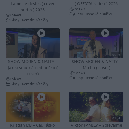
kamel le devles ( cover
( OFFICIALvideo ) 2026
2
views
audio ) 2026
Gipsy - Romské písničky
0
views
Gipsy - Romské písničky
03:46
SHOW MOREN & NATTY –
SHOW MOREN & NATTY –
Jak si smutná dedinečko (
Mrcha ( cover)
1
views
cover)
Gipsy - Romské písničky
0
views
Gipsy - Romské písničky
03:04
Kristian DB – Čau lásko
Viktor FAMILY – Spievajme