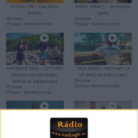
Kristian DB – Čau lásko
Viktor FAMILY – Spievajme
(cover)
spolu
0
views
3
views
Gipsy - Romské písničky
Gipsy - Romské písničky
05:33
FARIBAND 2026 – LETO MIX
VILO BAND – Nechcem sa
(Domov ma nečakajte,
už ďalej skrývať (cover)
0
views
Mamo av pale)(cover)
Gipsy - Romské písničky
3
views
Gipsy - Romské písničky
05:02
Peto band – Cardas Mix –
Roma boys – Cardas Mix 2 (