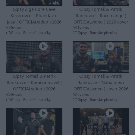
03:07
Gipsy Žiga Čore Čave
Gipsy Tomaš & Patrik
Kecerovce – Phandav o
Rankovce – Rači mange (
jaka ( OFFICIALvideo ) 2026
OFFICIALvideo ) 2026 cover
0
views
1
views
Gipsy - Romské písničky
Gipsy - Romské písničky
Gipsy Tomaš & Patrik
Gipsy Tomaš & Patrik
Rankovce – Karačona avel (
Rankovce – Nabajines (
OFFICIALvideo ) 2026
OFFICIALvideo ) cover 2026
0
views
0
views
Gipsy - Romské písničky
Gipsy - Romské písničky