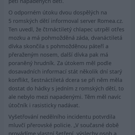
pěti napadených dětí.
O odporném útoku dvou dospělých na
5 romských dětí informoval server Romea.cz.
Ten uvedl, že čtrnáctiletý chlapec utrpěl otřes
mozku a má pohmožděná záda, dvanáctiletá
dívka skončila s pohmožděnou páteří a
přeraženým nosem, další dívka pak má
poraněný hrudník. Za útokem měl podle
dosavadních informací stát několik dní starý
konflikt, šestnáctiletá dcera se při něm měla
dostat do hádky s jedním z romských dětí, to
ale nebylo mezi napadenými. Těm měl navíc
útočník i rasisticky nadávat.
Vyšetřování nedělního incidentu potvrdila
mluvčí přerovské policie. „V současné době
provádíme vlastní šetření, výslechy osob a