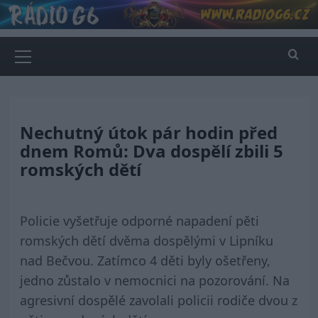
Skip
to
content
Primary
Menu
Nechutný útok pár hodin před
dnem Romů: Dva dospělí zbili 5
romských dětí
Policie vyšetřuje odporné napadení pěti
romských dětí dvěma dospělými v Lipníku
nad Bečvou. Zatímco 4 děti byly ošetřeny,
jedno zůstalo v nemocnici na pozorování. Na
agresivní dospělé zavolali policii rodiče dvou z