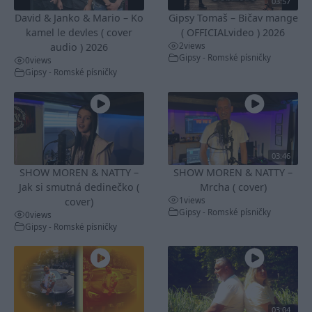
03:57
David & Janko & Mario – Ko
Gipsy Tomaš – Bičav mange
kamel le devles ( cover
( OFFICIALvideo ) 2026
2
views
audio ) 2026
Gipsy - Romské písničky
0
views
Gipsy - Romské písničky
03:46
SHOW MOREN & NATTY –
SHOW MOREN & NATTY –
Jak si smutná dedinečko (
Mrcha ( cover)
1
views
cover)
Gipsy - Romské písničky
0
views
Gipsy - Romské písničky
03:04