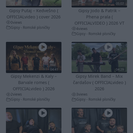
05:07
Gipsy Putaj – Kedvešno (
Gipsy Jodo & Patrik –
OFFICIALvideo ) cover 2026
Phena prala (
0
views
OFFICIALVIDEO ) 2026 VT
Gipsy - Romské písničky
4
views
Gipsy - Romské písničky
04:41
04:29
Gipsy Mekenzi & Kaly –
Gipsy Mirek Band – Mix
Barvale romes (
čardašov ( OFFICIALvideo )
OFFICIALvideo ) 2026
2026
2
views
3
views
Gipsy - Romské písničky
Gipsy - Romské písničky