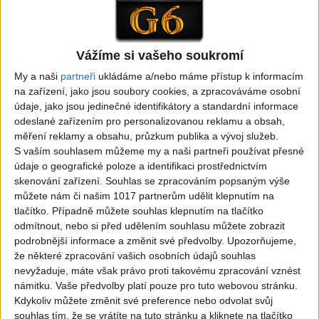
Cide hara / Hin man love (
covers )
1
views
covers )
Gipsy - Romské písničky
0
views
Gipsy - Romské písničky
Vážíme si vašeho soukromí
My a naši
partneři
ukládáme a/nebo máme přístup k informacím
na zařízení, jako jsou soubory cookies, a zpracováváme osobní
údaje, jako jsou jedinečné identifikátory a standardní informace
odeslané zařízením pro personalizovanou reklamu a obsah,
měření reklamy a obsahu, průzkum publika a vývoj služeb.
05:29
S vaším souhlasem můžeme my a naši partneři používat přesné
TK band – Cardas MegaMix
Golon Junior ft. Mini Rendy
údaje o geografické poloze a identifikaci prostřednictvím
( covers )
– Davaj davaj ( Official
skenování zařízení. Souhlas se zpracováním popsaným výše
3
views
video / cover )
Gipsy - Romské písničky
můžete nám či našim 1017 partnerům udělit klepnutím na
0
views
Gipsy - Romské písničky
tlačítko. Případně můžete souhlas klepnutím na tlačítko
odmítnout, nebo si před udělením souhlasu můžete zobrazit
podrobnější informace a změnit své předvolby.
Upozorňujeme,
že některé zpracování vašich osobních údajů souhlas
nevyžaduje, máte však právo proti takovému zpracování vznést
námitku. Vaše předvolby platí pouze pro tuto webovou stránku.
03:39
Kdykoliv můžete změnit své preference nebo odvolat svůj
Kalai kiss band – Cardas
Gipsy Erika – Messenger (
souhlas tím, že se vrátíte na tuto stránku a kliknete na tlačítko