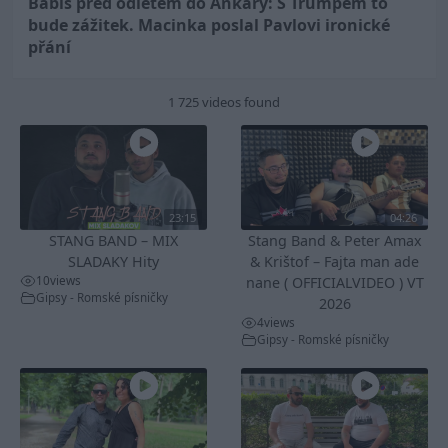
Babiš před odletem do Ankary: S Trumpem to
bude zážitek. Macinka poslal Pavlovi ironické
přání
1 725 videos found
23:15
04:26
STANG BAND – MIX
Stang Band & Peter Amax
SLADAKY Hity
& Krištof – Fajta man ade
10
views
nane ( OFFICIALVIDEO ) VT
Gipsy - Romské písničky
2026
4
views
Gipsy - Romské písničky