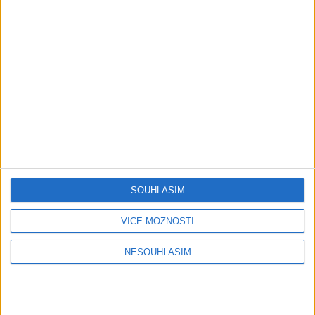
Krištof – Fajta man ade nane (
OFFICIALVIDEO ) VT 2026
1 měsíc ago
4
views
•
Gipsy - Romské písničky
Gipsy Putaj – Kedvešno (
OFFICIALvideo ) cover 2026
1 měsíc ago
0
views
•
Gipsy - Romské písničky
Gipsy Jodo & Patrik – Phena prala (
OFFICIALVIDEO ) 2026 VT
1 měsíc ago
4
views
•
SOUHLASÍM
Gipsy - Romské písničky
VÍCE MOŽNOSTÍ
Gipsy Mekenzi & Kaly – Barvale
romes ( OFFICIALvideo ) 2026
NESOUHLASÍM
1 měsíc ago
2
views
•
Gipsy - Romské písničky
Gipsy Mirek Band – Mix čardašov (