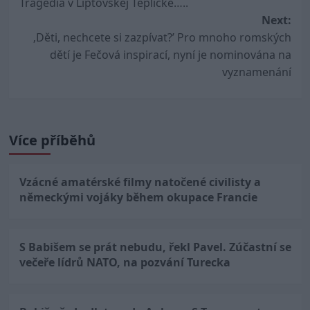
Tragédia v Liptovskej Tepličke…..
navigation
Next:
‚Děti, nechcete si zazpívat?’ Pro mnoho romských
dětí je Fečová inspirací, nyní je nominována na
vyznamenání
Více příběhů
Vzácné amatérské filmy natočené civilisty a
německými vojáky během okupace Francie
S Babišem se prát nebudu, řekl Pavel. Zúčastní se
večeře lídrů NATO, na pozvání Turecka