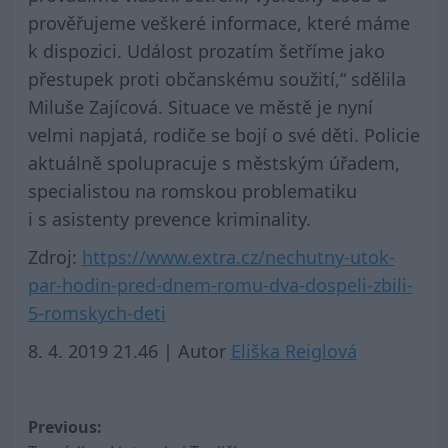
prověřujeme veškeré informace, které máme
k dispozici. Událost prozatím šetříme jako
přestupek proti občanskému soužití,“ sdělila
Miluše Zajícová. Situace ve městě je nyní
velmi napjatá, rodiče se bojí o své děti. Policie
aktuálně spolupracuje s městským úřadem,
specialistou na romskou problematiku
i s asistenty prevence kriminality.
Zdroj:
https://www.extra.cz/nechutny-utok-
par-hodin-pred-dnem-romu-dva-dospeli-zbili-
5-romskych-deti
8. 4. 2019 21.46 | Autor
Eliška Reiglová
Post
Previous: