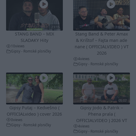
23:15
04:26
STANG BAND – MIX
Stang Band & Peter Amax
SLADAKY Hity
& Krištof – Fajta man ade
10
views
nane ( OFFICIALVIDEO ) VT
Gipsy - Romské písničky
2026
4
views
Gipsy - Romské písničky
05:07
Gipsy Putaj – Kedvešno (
Gipsy Jodo & Patrik –
OFFICIALvideo ) cover 2026
Phena prala (
0
views
OFFICIALVIDEO ) 2026 VT
Gipsy - Romské písničky
4
views
Gipsy - Romské písničky