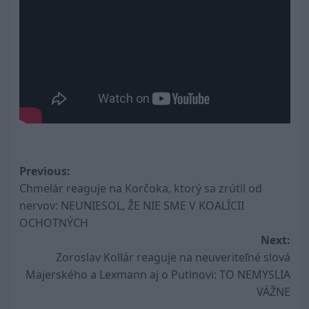
Post
Previous:
Chmelár reaguje na Korčoka, ktorý sa zrútil od
navigation
nervov: NEUNIESOL, ŽE NIE SME V KOALÍCII
OCHOTNÝCH
Next:
Zoroslav Kollár reaguje na neuveriteľné slová
Majerského a Lexmann aj o Putinovi: TO NEMYSLIA
VÁŽNE