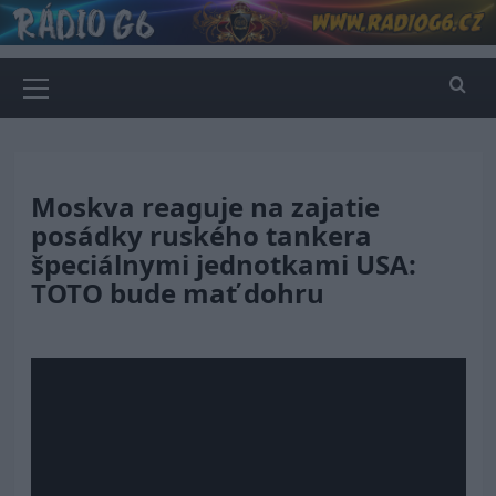
Skip
to
content
Primary
Menu
Moskva reaguje na zajatie
posádky ruského tankera
špeciálnymi jednotkami USA:
TOTO bude mať dohru