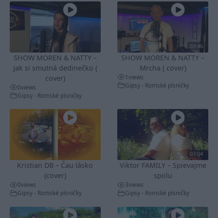
03:46
SHOW MOREN & NATTY –
SHOW MOREN & NATTY –
Jak si smutná dedinečko (
Mrcha ( cover)
1
views
cover)
Gipsy - Romské písničky
0
views
Gipsy - Romské písničky
03:04
Kristian DB – Čau lásko
Viktor FAMILY – Spievajme
(cover)
spolu
0
views
3
views
Gipsy - Romské písničky
Gipsy - Romské písničky