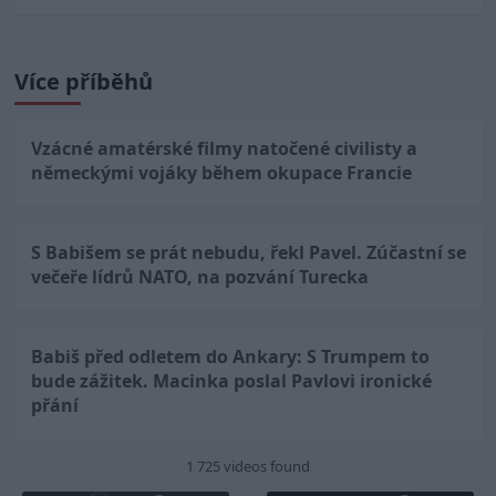
Více příběhů
Vzácné amatérské filmy natočené civilisty a
německými vojáky během okupace Francie
S Babišem se prát nebudu, řekl Pavel. Zúčastní se
večeře lídrů NATO, na pozvání Turecka
Babiš před odletem do Ankary: S Trumpem to
bude zážitek. Macinka poslal Pavlovi ironické
přání
1 725 videos found