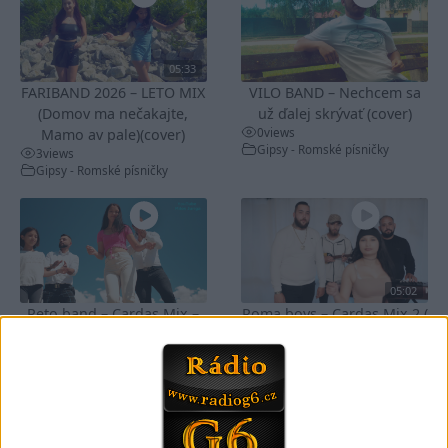
05:33
FARIBAND 2026 – LETO MIX
VILO BAND – Nechcem sa
(Domov ma nečakajte,
už ďalej skrývať (cover)
0
views
Mamo av pale)(cover)
Gipsy - Romské písničky
3
views
Gipsy - Romské písničky
05:02
Peto band – Cardas Mix –
Roma boys – Cardas Mix 2 (
Cide hara / Hin man love (
covers )
1
views
covers )
Gipsy - Romské písničky
0
views
Gipsy - Romské písničky