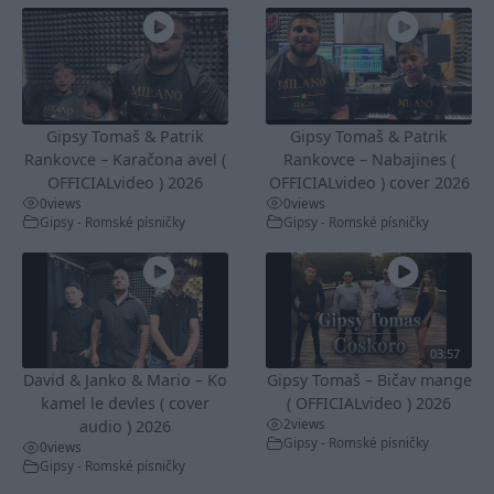
Gipsy Tomaš & Patrik
Gipsy Tomaš & Patrik
Rankovce – Karačona avel (
Rankovce – Nabajines (
OFFICIALvideo ) 2026
OFFICIALvideo ) cover 2026
0
views
0
views
Gipsy - Romské písničky
Gipsy - Romské písničky
03:57
David & Janko & Mario – Ko
Gipsy Tomaš – Bičav mange
kamel le devles ( cover
( OFFICIALvideo ) 2026
2
views
audio ) 2026
Gipsy - Romské písničky
0
views
Gipsy - Romské písničky