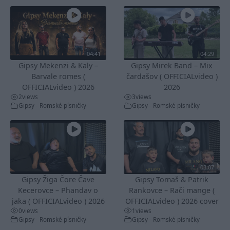
04:41
04:29
Gipsy Mekenzi & Kaly –
Gipsy Mirek Band – Mix
Barvale romes (
čardašov ( OFFICIALvideo )
OFFICIALvideo ) 2026
2026
2
views
3
views
Gipsy - Romské písničky
Gipsy - Romské písničky
03:07
Gipsy Žiga Čore Čave
Gipsy Tomaš & Patrik
Kecerovce – Phandav o
Rankovce – Rači mange (
jaka ( OFFICIALvideo ) 2026
OFFICIALvideo ) 2026 cover
0
views
1
views
Gipsy - Romské písničky
Gipsy - Romské písničky