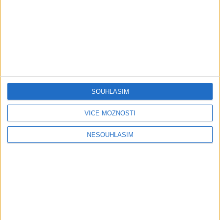
OFFICIALvideo ) cover 2026
1 měsíc ago
0
views
•
Gipsy - Romské písničky
Gipsy Jodo & Patrik – Phena prala (
OFFICIALVIDEO ) 2026 VT
1 měsíc ago
4
views
•
Gipsy - Romské písničky
SOUHLASÍM
Gipsy Mekenzi & Kaly – Barvale
romes ( OFFICIALvideo ) 2026
VÍCE MOŽNOSTÍ
1 měsíc ago
2
views
•
Gipsy - Romské písničky
NESOUHLASÍM
Gipsy Mirek Band – Mix čardašov (
OFFICIALvideo ) 2026
1 měsíc ago
3
views
•
Gipsy - Romské písničky
Gipsy Žiga Čore Čave Kecerovce –