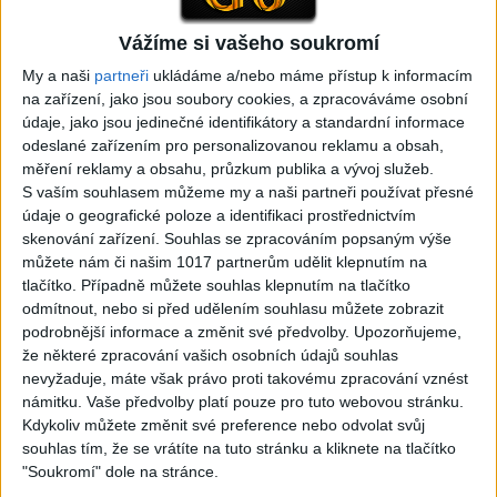
Vážíme si vašeho soukromí
05:29
My a naši
partneři
ukládáme a/nebo máme přístup k informacím
TK band – Cardas MegaMix
Golon Junior ft. Mini Rendy
na zařízení, jako jsou soubory cookies, a zpracováváme osobní
( covers )
– Davaj davaj ( Official
údaje, jako jsou jedinečné identifikátory a standardní informace
3
views
video / cover )
odeslané zařízením pro personalizovanou reklamu a obsah,
Gipsy - Romské písničky
0
views
měření reklamy a obsahu, průzkum publika a vývoj služeb.
Gipsy - Romské písničky
S vaším souhlasem můžeme my a naši partneři používat přesné
údaje o geografické poloze a identifikaci prostřednictvím
skenování zařízení. Souhlas se zpracováním popsaným výše
můžete nám či našim 1017 partnerům udělit klepnutím na
tlačítko. Případně můžete souhlas klepnutím na tlačítko
odmítnout, nebo si před udělením souhlasu můžete zobrazit
03:39
podrobnější informace a změnit své předvolby.
Upozorňujeme,
Kalai kiss band – Cardas
Gipsy Erika – Messenger (
že některé zpracování vašich osobních údajů souhlas
MegaMix – Ando Dubaj /
Official video / cover )
nevyžaduje, máte však právo proti takovému zpracování vznést
2
views
Hej romale / Kames te
námitku. Vaše předvolby platí pouze pro tuto webovou stránku.
Gipsy - Romské písničky
garaves (Ofiicial
Kdykoliv můžete změnit své preference nebo odvolat svůj
video/cover)
souhlas tím, že se vrátíte na tuto stránku a kliknete na tlačítko
0
views
"Soukromí" dole na stránce.
Gipsy - Romské písničky