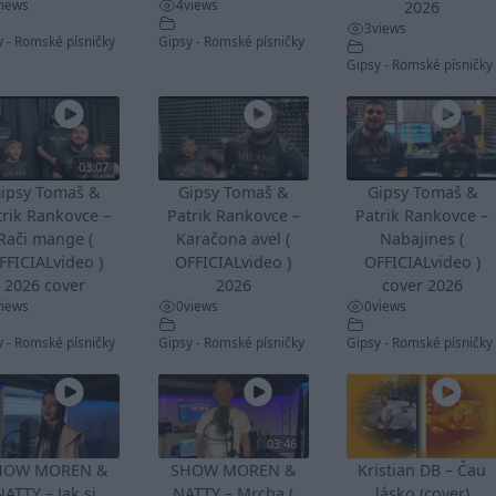
views
4
views
2026
3
views
y - Romské písničky
Gipsy - Romské písničky
Gipsy - Romské písničky
03:07
ipsy Tomaš &
Gipsy Tomaš &
Gipsy Tomaš &
trik Rankovce –
Patrik Rankovce –
Patrik Rankovce –
Rači mange (
Karačona avel (
Nabajines (
FFICIALvideo )
OFFICIALvideo )
OFFICIALvideo )
2026 cover
2026
cover 2026
views
0
views
0
views
y - Romské písničky
Gipsy - Romské písničky
Gipsy - Romské písničky
03:46
HOW MOREN &
SHOW MOREN &
Kristian DB – Čau
NATTY – Jak si
NATTY – Mrcha (
lásko (cover)