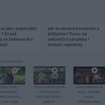
se jako pubertální
Jak se ubránit komárům a
“ ? Drsná
klíšťatům? Pozor na
ka ve Sněmovně o
nefunkční náramky i
jmů!
domácí repelenty
725 videos found
05:07
04:41
Gipsy Putaj –
Gipsy Jodo & Patrik
Gipsy Mekenzi &
Kedvešno (
– Phena prala (
Kaly – Barvale
FFICIALvideo )
OFFICIALVIDEO )
romes (
cover 2026
2026 VT
OFFICIALvideo )