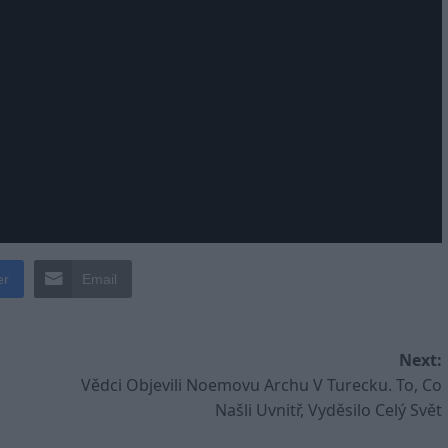
er
Email
Next:
Vědci Objevili Noemovu Archu V Turecku. To, Co
Našli Uvnitř, Vyděsilo Celý Svět