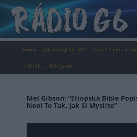
Skip
to
content
Home
Zpravodajství
Reportáže / Zajímavosti
.:: Chat ::.
Kdo jsme
Mel Gibson: “Etiopská Bible Popi
Není To Tak, Jak Si Myslíte”