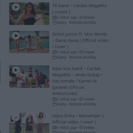
TK band – Cardas MegaMix
( covers )
1 měsíc ago
3
views
•
Gipsy - Romské písničky
Golon Junior ft. Mini Rendy
– Davaj davaj ( Official video
/ cover )
1 měsíc ago
1
views
•
Gipsy - Romské písničky
Kalai kiss band – Cardas
MegaMix – Ando Dubaj /
Hej romale / Kames te
garaves (Ofiicial
video/cover)
1 měsíc ago
1
views
•
Gipsy - Romské písničky
Gipsy Erika – Messenger (
Official video / cover )
1 měsíc ago
3
views
•
Gipsy - Romské písničky