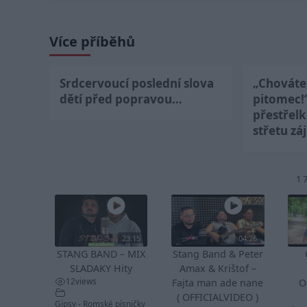
Více příběhů
Srdcervoucí poslední slova
„Chováte 
dětí před popravou…
pitomec!
přestřel
střetu zá
1 
23:15
04:26
STANG BAND – MIX
Stang Band & Peter
SLADAKY Hity
Amax & Krištof –
12
views
Fajta man ade nane
O
( OFFICIALVIDEO )
Gipsy - Romské písničky