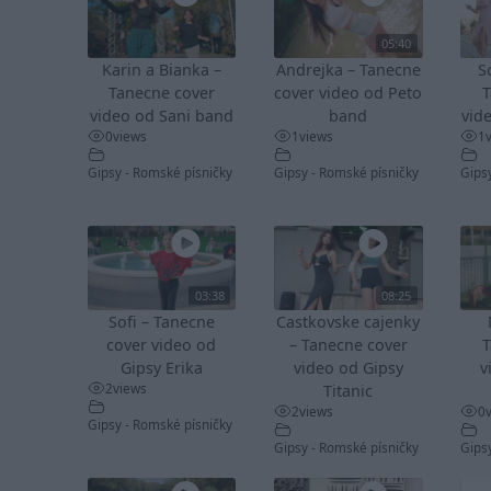
05:40
Karin a Bianka –
Andrejka – Tanecne
S
Tanecne cover
cover video od Peto
T
video od Sani band
band
vid
0
views
1
views
1
Gipsy - Romské písničky
Gipsy - Romské písničky
Gips
03:38
08:25
Sofi – Tanecne
Castkovske cajenky
cover video od
– Tanecne cover
T
Gipsy Erika
video od Gipsy
v
2
views
Titanic
2
views
0
Gipsy - Romské písničky
Gipsy - Romské písničky
Gips