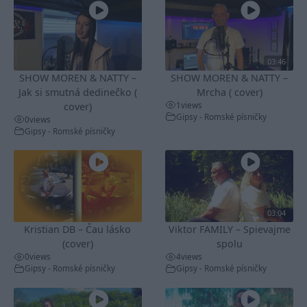
03:46
SHOW MOREN & NATTY –
SHOW MOREN & NATTY –
Jak si smutná dedinečko (
Mrcha ( cover)
1
views
cover)
Gipsy - Romské písničky
0
views
Gipsy - Romské písničky
03:04
Kristian DB – Čau lásko
Viktor FAMILY – Spievajme
(cover)
spolu
0
views
4
views
Gipsy - Romské písničky
Gipsy - Romské písničky