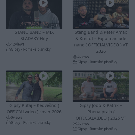
23:15
04:26
STANG BAND – MIX
Stang Band & Peter Amax
SLADAKY Hity
& Krištof – Fajta man ade
12
views
nane ( OFFICIALVIDEO ) VT
Gipsy - Romské písničky
2026
4
views
Gipsy - Romské písničky
05:07
Gipsy Putaj – Kedvešno (
Gipsy Jodo & Patrik –
OFFICIALvideo ) cover 2026
Phena prala (
0
views
OFFICIALVIDEO ) 2026 VT
Gipsy - Romské písničky
4
views
Gipsy - Romské písničky