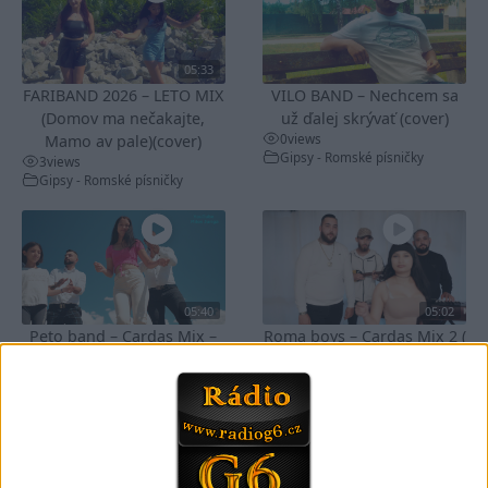
05:33
FARIBAND 2026 – LETO MIX
VILO BAND – Nechcem sa
(Domov ma nečakajte,
už ďalej skrývať (cover)
0
views
Mamo av pale)(cover)
Gipsy - Romské písničky
3
views
Gipsy - Romské písničky
05:40
05:02
Peto band – Cardas Mix –
Roma boys – Cardas Mix 2 (
Cide hara / Hin man love (
covers )
1
views
covers )
Gipsy - Romské písničky
1
views
Gipsy - Romské písničky