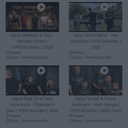
04:41
04:29
Gipsy Mekenzi & Kaly –
Gipsy Mirek Band – Mix
Barvale romes (
čardašov ( OFFICIALvideo )
OFFICIALvideo ) 2026
2026
2
views
3
views
Gipsy - Romské písničky
Gipsy - Romské písničky
03:07
Gipsy Žiga Čore Čave
Gipsy Tomaš & Patrik
Kecerovce – Phandav o
Rankovce – Rači mange (
jaka ( OFFICIALvideo ) 2026
OFFICIALvideo ) 2026 cover
0
views
1
views
Gipsy - Romské písničky
Gipsy - Romské písničky