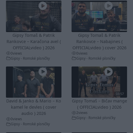
Gipsy Tomaš & Patrik
Gipsy Tomaš & Patrik
Rankovce – Karačona avel (
Rankovce – Nabajines (
OFFICIALvideo ) 2026
OFFICIALvideo ) cover 2026
0
views
0
views
Gipsy - Romské písničky
Gipsy - Romské písničky
03:57
David & Janko & Mario – Ko
Gipsy Tomaš – Bičav mange
kamel le devles ( cover
( OFFICIALvideo ) 2026
2
views
audio ) 2026
Gipsy - Romské písničky
0
views
Gipsy - Romské písničky