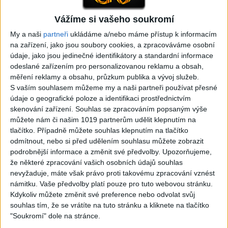
Vážíme si vašeho soukromí
05:29
02:33
My a naši
partneři
ukládáme a/nebo máme přístup k informacím
TK band – Cardas MegaMix
Golon Junior ft. Mini Rendy
na zařízení, jako jsou soubory cookies, a zpracováváme osobní
( covers )
– Davaj davaj ( Official
údaje, jako jsou jedinečné identifikátory a standardní informace
3
views
video / cover )
odeslané zařízením pro personalizovanou reklamu a obsah,
Gipsy - Romské písničky
1
views
měření reklamy a obsahu, průzkum publika a vývoj služeb.
Gipsy - Romské písničky
S vaším souhlasem můžeme my a naši partneři používat přesné
údaje o geografické poloze a identifikaci prostřednictvím
skenování zařízení. Souhlas se zpracováním popsaným výše
můžete nám či našim 1019 partnerům udělit klepnutím na
tlačítko. Případně můžete souhlas klepnutím na tlačítko
odmítnout, nebo si před udělením souhlasu můžete zobrazit
07:03
03:39
podrobnější informace a změnit své předvolby.
Upozorňujeme,
Kalai kiss band – Cardas
Gipsy Erika – Messenger (
že některé zpracování vašich osobních údajů souhlas
MegaMix – Ando Dubaj /
Official video / cover )
nevyžaduje, máte však právo proti takovému zpracování vznést
2
views
Hej romale / Kames te
Gipsy - Romské písničky
námitku. Vaše předvolby platí pouze pro tuto webovou stránku.
garaves (Ofiicial
Kdykoliv můžete změnit své preference nebo odvolat svůj
video/cover)
souhlas tím, že se vrátíte na tuto stránku a kliknete na tlačítko
1
views
Gipsy - Romské písničky
"Soukromí" dole na stránce.