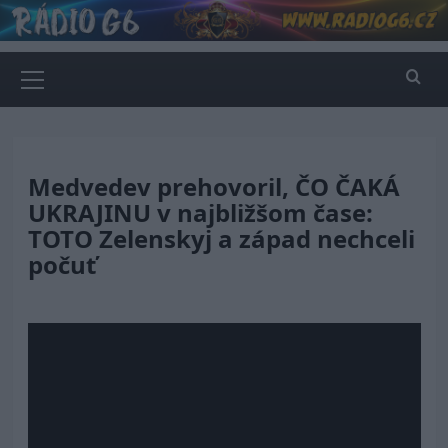
Skip
to
content
Primary
Menu
Medvedev prehovoril, ČO ČAKÁ
UKRAJINU v najbližšom čase:
TOTO Zelenskyj a západ nechceli
počuť