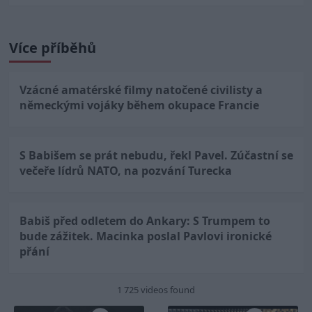
Více příběhů
Vzácné amatérské filmy natočené civilisty a
německými vojáky během okupace Francie
S Babišem se prát nebudu, řekl Pavel. Zúčastní se
večeře lídrů NATO, na pozvání Turecka
Babiš před odletem do Ankary: S Trumpem to
bude zážitek. Macinka poslal Pavlovi ironické
přání
1 725 videos found