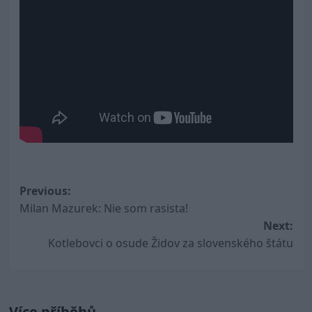
Post
Previous:
Milan Mazurek: Nie som rasista!
navigation
Next:
Kotlebovci o osude Židov za slovenského štátu
Více příběhů