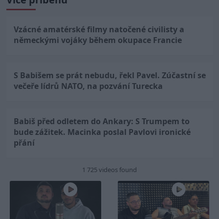
Vzácné amatérské filmy natočené civilisty a
německými vojáky během okupace Francie
S Babišem se prát nebudu, řekl Pavel. Zúčastní se
večeře lídrů NATO, na pozvání Turecka
Babiš před odletem do Ankary: S Trumpem to
bude zážitek. Macinka poslal Pavlovi ironické
přání
1 725 videos found