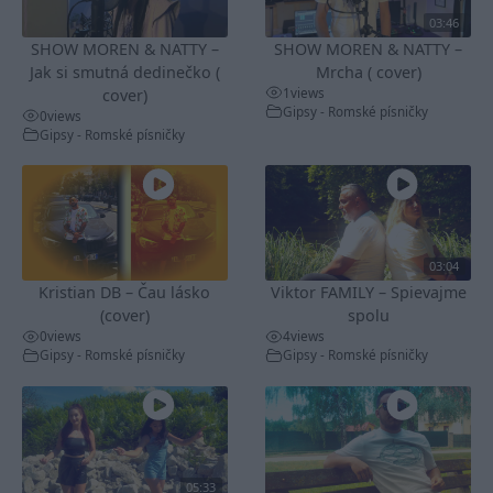
03:46
SHOW MOREN & NATTY –
SHOW MOREN & NATTY –
Jak si smutná dedinečko (
Mrcha ( cover)
1
views
cover)
Gipsy - Romské písničky
0
views
Gipsy - Romské písničky
03:04
Kristian DB – Čau lásko
Viktor FAMILY – Spievajme
(cover)
spolu
0
views
4
views
Gipsy - Romské písničky
Gipsy - Romské písničky
05:33