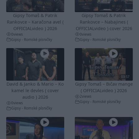
Gipsy Tomaš & Patrik
Gipsy Tomaš & Patrik
Rankovce – Karačona avel (
Rankovce – Nabajines (
OFFICIALvideo ) 2026
OFFICIALvideo ) cover 2026
0
views
0
views
Gipsy - Romské písničky
Gipsy - Romské písničky
03:57
David & Janko & Mario – Ko
Gipsy Tomaš – Bičav mange
kamel le devles ( cover
( OFFICIALvideo ) 2026
2
views
audio ) 2026
Gipsy - Romské písničky
0
views
Gipsy - Romské písničky