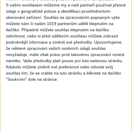
S vaším souhlasem můžeme my a naši partneři používat přesné
03:59
03:40
údaje o geografické poloze a identifikaci prostřednictvím
Gypsy Kubanec, Viki, Idka –
Mojka Orlova – Kupim si ja
skenování zařízení. Souhlas se zpracováním popsaným výše
Kamav tut devla ( Official
gitaru ( Official video /
můžete nám či našim 1019 partnerům udělit klepnutím na
video / cover )
cover )
tlačítko. Případně můžete souhlas klepnutím na tlačítko
1
views
1
views
odmítnout, nebo si před udělením souhlasu můžete zobrazit
Gipsy - Romské písničky
Gipsy - Romské písničky
podrobnější informace a změnit své předvolby.
Upozorňujeme,
že některé zpracování vašich osobních údajů souhlas
nevyžaduje, máte však právo proti takovému zpracování vznést
námitku. Vaše předvolby platí pouze pro tuto webovou stránku.
Kdykoliv můžete změnit své preference nebo odvolat svůj
souhlas tím, že se vrátíte na tuto stránku a kliknete na tlačítko
04:17
"Soukromí" dole na stránce.
Gipsy Sandra – NumaNuma
Passiv band – Tu tu tu tu (
( Official video / cover )
Official video / cover )
1
views
0
views
Gipsy - Romské písničky
Gipsy - Romské písničky