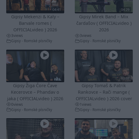
04:41
04:29
Gipsy Mekenzi & Kaly –
Gipsy Mirek Band – Mix
Barvale romes (
čardašov ( OFFICIALvideo )
OFFICIALvideo ) 2026
2026
3
views
3
views
Gipsy - Romské písničky
Gipsy - Romské písničky
03:07
Gipsy Žiga Čore Čave
Gipsy Tomaš & Patrik
Kecerovce – Phandav o
Rankovce – Rači mange (
jaka ( OFFICIALvideo ) 2026
OFFICIALvideo ) 2026 cover
0
views
1
views
Gipsy - Romské písničky
Gipsy - Romské písničky