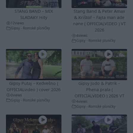
23:15
04:26
STANG BAND – MIX
Stang Band & Peter Amax
SLADAKY Hity
& Krištof – Fajta man ade
12
views
nane ( OFFICIALVIDEO ) VT
Gipsy - Romské písničky
2026
4
views
Gipsy - Romské písničky
05:07
Gipsy Putaj – Kedvešno (
Gipsy Jodo & Patrik –
OFFICIALvideo ) cover 2026
Phena prala (
0
views
OFFICIALVIDEO ) 2026 VT
Gipsy - Romské písničky
4
views
Gipsy - Romské písničky