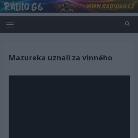
Skip
to
content
Primary
Menu
Mazureka uznali za vinného