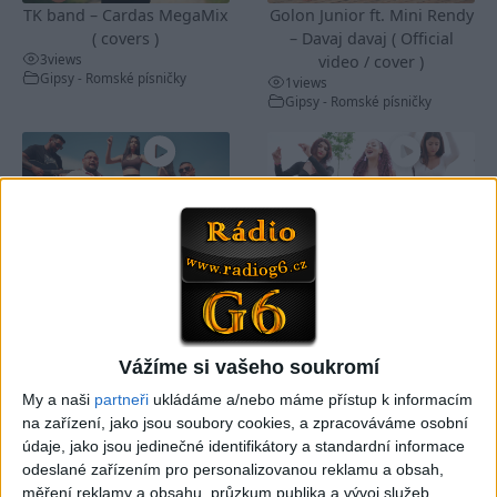
TK band – Cardas MegaMix
Golon Junior ft. Mini Rendy
( covers )
– Davaj davaj ( Official
3
views
video / cover )
Gipsy - Romské písničky
1
views
Gipsy - Romské písničky
07:03
03:39
Kalai kiss band – Cardas
Gipsy Erika – Messenger (
MegaMix – Ando Dubaj /
Official video / cover )
3
views
Hej romale / Kames te
Gipsy - Romské písničky
garaves (Ofiicial
video/cover)
Vážíme si vašeho soukromí
1
views
Gipsy - Romské písničky
My a naši
partneři
ukládáme a/nebo máme přístup k informacím
na zařízení, jako jsou soubory cookies, a zpracováváme osobní
údaje, jako jsou jedinečné identifikátory a standardní informace
odeslané zařízením pro personalizovanou reklamu a obsah,
měření reklamy a obsahu, průzkum publika a vývoj služeb.