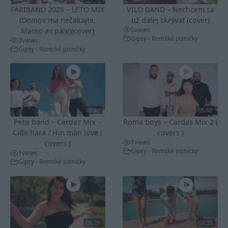
FARIBAND 2026 – LETO MIX
VILO BAND – Nechcem sa
(Domov ma nečakajte,
už ďalej skrývať (cover)
0
views
Mamo av pale)(cover)
Gipsy - Romské písničky
3
views
Gipsy - Romské písničky
05:40
05:02
Peto band – Cardas Mix –
Roma boys – Cardas Mix 2 (
Cide hara / Hin man love (
covers )
1
views
covers )
Gipsy - Romské písničky
1
views
Gipsy - Romské písničky
05:29
02:33