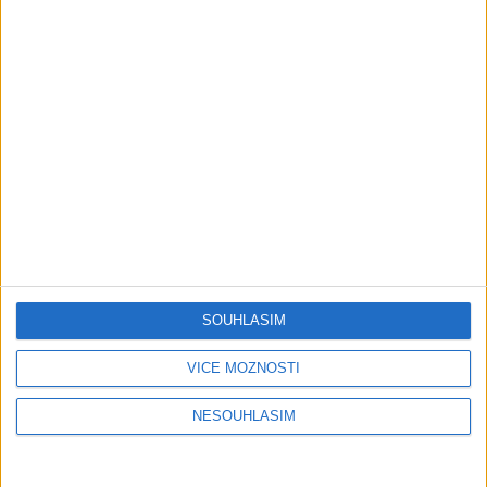
Gipsy Jodo & Patrik – Phena prala (
OFFICIALVIDEO ) 2026 VT
1 měsíc ago
4
views
•
Gipsy - Romské písničky
Gipsy Mekenzi & Kaly – Barvale
romes ( OFFICIALvideo ) 2026
1 měsíc ago
3
views
•
Gipsy - Romské písničky
Gipsy Mirek Band – Mix čardašov (
OFFICIALvideo ) 2026
1 měsíc ago
3
views
•
SOUHLASÍM
Gipsy - Romské písničky
VÍCE MOŽNOSTÍ
Gipsy Žiga Čore Čave Kecerovce –
Phandav o jaka ( OFFICIALvideo )
NESOUHLASÍM
2026
1 měsíc ago
0
views
•
Gipsy - Romské písničky