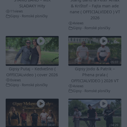
SLADAKY Hity
& Krištof – Fajta man ade
11
views
nane ( OFFICIALVIDEO ) VT
Gipsy - Romské písničky
2026
4
views
Gipsy - Romské písničky
05:07
Gipsy Putaj – Kedvešno (
Gipsy Jodo & Patrik –
OFFICIALvideo ) cover 2026
Phena prala (
0
views
OFFICIALVIDEO ) 2026 VT
Gipsy - Romské písničky
4
views
Gipsy - Romské písničky
04:41
04:29