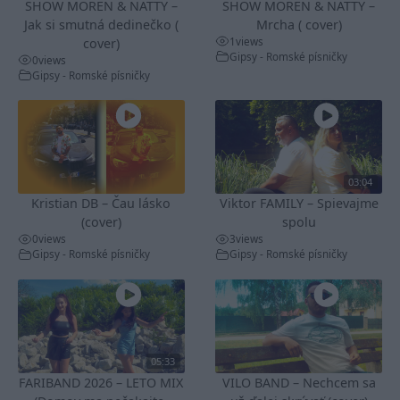
SHOW MOREN & NATTY –
SHOW MOREN & NATTY –
Jak si smutná dedinečko (
Mrcha ( cover)
1
views
cover)
Gipsy - Romské písničky
0
views
Gipsy - Romské písničky
03:04
Kristian DB – Čau lásko
Viktor FAMILY – Spievajme
(cover)
spolu
0
views
3
views
Gipsy - Romské písničky
Gipsy - Romské písničky
05:33
FARIBAND 2026 – LETO MIX
VILO BAND – Nechcem sa