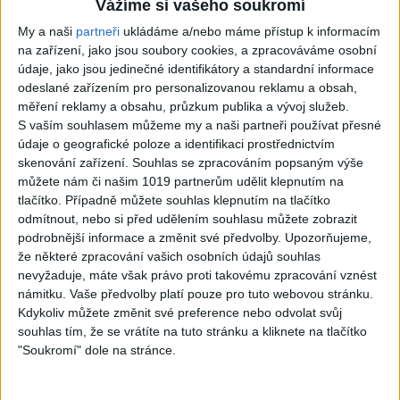
Vážíme si vašeho soukromí
3
views
video / cover )
Gipsy - Romské písničky
My a naši
partneři
ukládáme a/nebo máme přístup k informacím
0
views
Gipsy - Romské písničky
na zařízení, jako jsou soubory cookies, a zpracováváme osobní
údaje, jako jsou jedinečné identifikátory a standardní informace
odeslané zařízením pro personalizovanou reklamu a obsah,
měření reklamy a obsahu, průzkum publika a vývoj služeb.
S vaším souhlasem můžeme my a naši partneři používat přesné
údaje o geografické poloze a identifikaci prostřednictvím
07:03
03:39
skenování zařízení. Souhlas se zpracováním popsaným výše
Kalai kiss band – Cardas
Gipsy Erika – Messenger (
můžete nám či našim 1019 partnerům udělit klepnutím na
MegaMix – Ando Dubaj /
Official video / cover )
tlačítko. Případně můžete souhlas klepnutím na tlačítko
2
views
Hej romale / Kames te
odmítnout, nebo si před udělením souhlasu můžete zobrazit
Gipsy - Romské písničky
garaves (Ofiicial
podrobnější informace a změnit své předvolby.
Upozorňujeme,
video/cover)
že některé zpracování vašich osobních údajů souhlas
1
views
nevyžaduje, máte však právo proti takovému zpracování vznést
Gipsy - Romské písničky
námitku. Vaše předvolby platí pouze pro tuto webovou stránku.
Kdykoliv můžete změnit své preference nebo odvolat svůj
souhlas tím, že se vrátíte na tuto stránku a kliknete na tlačítko
"Soukromí" dole na stránce.
03:59
03:40