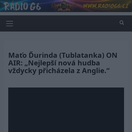
Skip
to
content
Primary
Menu
Maťo Ďurinda (Tublatanka) ON
AIR: „Nejlepší nová hudba
vždycky přicházela z Anglie.“