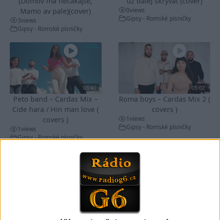
(Domov ma nečakajte,
už ďalej skrývať (cover)
0
views
Mamo av pale)(cover)
Gipsy - Romské písničky
3
views
Gipsy - Romské písničky
05:40
05:02
Peto band – Cardas Mix –
Roma boys – Cardas Mix 2 (
Cide hara / Hin man love (
covers )
1
views
covers )
Gipsy - Romské písničky
1
views
Gipsy - Romské písničky
05:29
TK band – Cardas MegaMix
Golon Junior ft. Mini Rendy
( covers )
– Davaj davaj ( Official