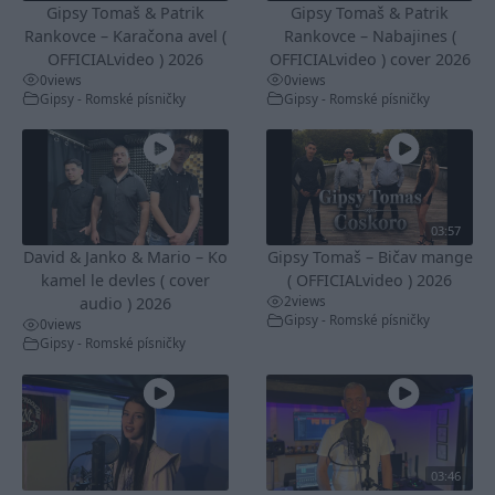
Gipsy Tomaš & Patrik
Gipsy Tomaš & Patrik
Rankovce – Karačona avel (
Rankovce – Nabajines (
OFFICIALvideo ) 2026
OFFICIALvideo ) cover 2026
0
views
0
views
Gipsy - Romské písničky
Gipsy - Romské písničky
03:57
David & Janko & Mario – Ko
Gipsy Tomaš – Bičav mange
kamel le devles ( cover
( OFFICIALvideo ) 2026
2
views
audio ) 2026
Gipsy - Romské písničky
0
views
Gipsy - Romské písničky
03:46