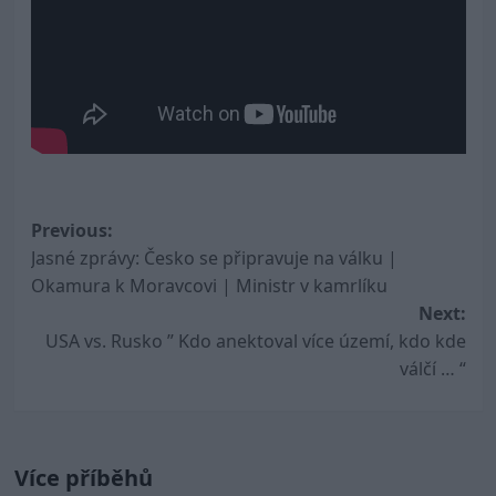
Post
Previous:
Jasné zprávy: Česko se připravuje na válku |
navigation
Okamura k Moravcovi | Ministr v kamrlíku
Next:
USA vs. Rusko ” Kdo anektoval více území, kdo kde
válčí … “
Více příběhů