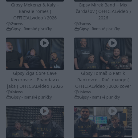
Gipsy Mekenzi & Kaly –
Gipsy Mirek Band – Mix
Barvale romes (
čardašov ( OFFICIALvideo )
OFFICIALvideo ) 2026
2026
2
views
3
views
Gipsy - Romské písničky
Gipsy - Romské písničky
03:07
Gipsy Žiga Čore Čave
Gipsy Tomaš & Patrik
Kecerovce – Phandav o
Rankovce – Rači mange (
jaka ( OFFICIALvideo ) 2026
OFFICIALvideo ) 2026 cover
0
views
1
views
Gipsy - Romské písničky
Gipsy - Romské písničky