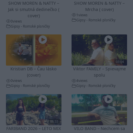
SHOW MOREN & NATTY –
SHOW MOREN & NATTY –
Jak si smutná dedinečko (
Mrcha ( cover)
1
views
cover)
Gipsy - Romské písničky
0
views
Gipsy - Romské písničky
03:04
Kristian DB – Čau lásko
Viktor FAMILY – Spievajme
(cover)
spolu
0
views
4
views
Gipsy - Romské písničky
Gipsy - Romské písničky
05:33
FARIBAND 2026 – LETO MIX
VILO BAND – Nechcem sa