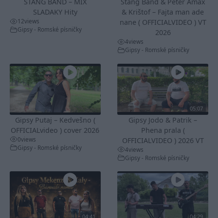
STANG BAND – MIX
Stang Band & Peter Amax
SLADAKY Hity
& Krištof – Fajta man ade
12
views
nane ( OFFICIALVIDEO ) VT
Gipsy - Romské písničky
2026
4
views
Gipsy - Romské písničky
05:07
Gipsy Putaj – Kedvešno (
Gipsy Jodo & Patrik –
OFFICIALvideo ) cover 2026
Phena prala (
0
views
OFFICIALVIDEO ) 2026 VT
Gipsy - Romské písničky
4
views
Gipsy - Romské písničky
04:41
04:29