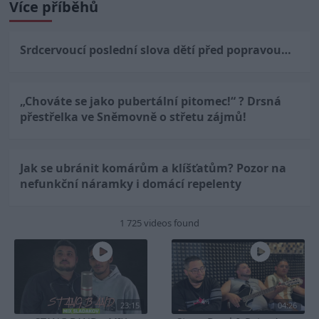
Více příběhů
Srdcervoucí poslední slova dětí před popravou…
„Chováte se jako pubertální pitomec!“ ? Drsná
přestřelka ve Sněmovně o střetu zájmů!
Jak se ubránit komárům a klíšťatům? Pozor na
nefunkční náramky i domácí repelenty
1 725 videos found
23:15
04:26