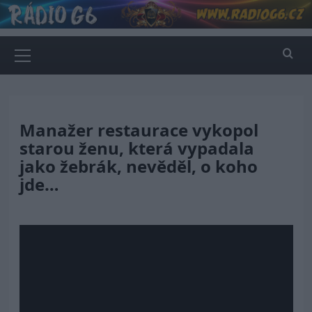
Skip
to
content
Primary
Menu
Manažer restaurace vykopol
starou ženu, která vypadala
jako žebrák, nevěděl, o koho
jde…