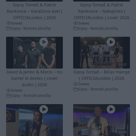
Gipsy Tomaš & Patrik
Gipsy Tomaš & Patrik
Rankovce – Karačona avel (
Rankovce – Nabajines (
OFFICIALvideo ) 2026
OFFICIALvideo ) cover 2026
0
views
0
views
Gipsy - Romské písničky
Gipsy - Romské písničky
03:57
David & Janko & Mario – Ko
Gipsy Tomaš – Bičav mange
kamel le devles ( cover
( OFFICIALvideo ) 2026
2
views
audio ) 2026
Gipsy - Romské písničky
0
views
Gipsy - Romské písničky
03:46