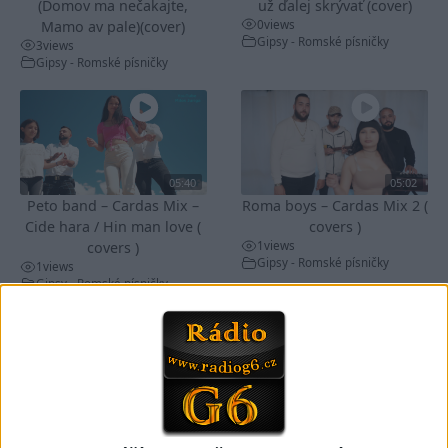
(Domov ma nečakajte,
už ďalej skrývať (cover)
0
views
Mamo av pale)(cover)
Gipsy - Romské písničky
3
views
Gipsy - Romské písničky
05:40
05:02
Peto band – Cardas Mix –
Roma boys – Cardas Mix 2 (
Cide hara / Hin man love (
covers )
1
views
covers )
Gipsy - Romské písničky
1
views
Gipsy - Romské písničky
05:29
02:33
TK band – Cardas MegaMix
Golon Junior ft. Mini Rendy