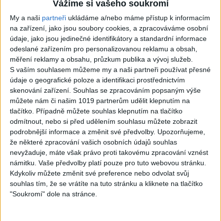
( covers )
– Davaj davaj ( Official
Vážíme si vašeho soukromí
3
views
video / cover )
My a naši
partneři
ukládáme a/nebo máme přístup k informacím
Gipsy - Romské písničky
1
views
na zařízení, jako jsou soubory cookies, a zpracováváme osobní
Gipsy - Romské písničky
údaje, jako jsou jedinečné identifikátory a standardní informace
odeslané zařízením pro personalizovanou reklamu a obsah,
měření reklamy a obsahu, průzkum publika a vývoj služeb.
S vaším souhlasem můžeme my a naši partneři používat přesné
údaje o geografické poloze a identifikaci prostřednictvím
07:03
03:39
skenování zařízení. Souhlas se zpracováním popsaným výše
Kalai kiss band – Cardas
Gipsy Erika – Messenger (
můžete nám či našim 1019 partnerům udělit klepnutím na
MegaMix – Ando Dubaj /
Official video / cover )
tlačítko. Případně můžete souhlas klepnutím na tlačítko
2
views
Hej romale / Kames te
odmítnout, nebo si před udělením souhlasu můžete zobrazit
Gipsy - Romské písničky
garaves (Ofiicial
podrobnější informace a změnit své předvolby.
Upozorňujeme,
video/cover)
že některé zpracování vašich osobních údajů souhlas
1
views
nevyžaduje, máte však právo proti takovému zpracování vznést
Gipsy - Romské písničky
námitku. Vaše předvolby platí pouze pro tuto webovou stránku.
Kdykoliv můžete změnit své preference nebo odvolat svůj
souhlas tím, že se vrátíte na tuto stránku a kliknete na tlačítko
"Soukromí" dole na stránce.
03:59
03:40