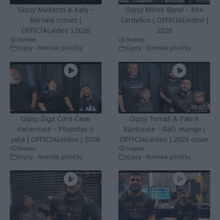
Gipsy Mekenzi & Kaly –
Gipsy Mirek Band – Mix
Barvale romes (
čardašov ( OFFICIALvideo )
OFFICIALvideo ) 2026
2026
3
views
3
views
Gipsy - Romské písničky
Gipsy - Romské písničky
03:07
Gipsy Žiga Čore Čave
Gipsy Tomaš & Patrik
Kecerovce – Phandav o
Rankovce – Rači mange (
jaka ( OFFICIALvideo ) 2026
OFFICIALvideo ) 2026 cover
0
views
1
views
Gipsy - Romské písničky
Gipsy - Romské písničky