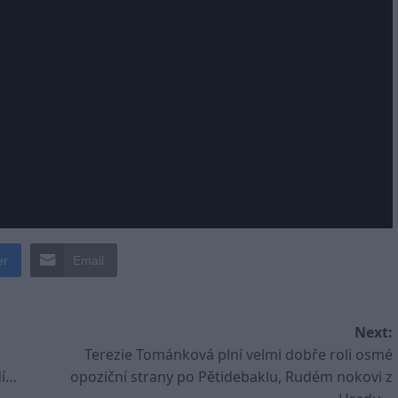
er
Email
Next:
:
Terezie Tománková plní velmi dobře roli osmé
dí…
opoziční strany po Pětidebaklu, Rudém nokovi z