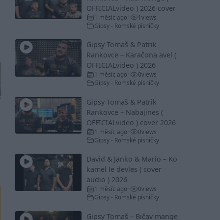
OFFICIALvideo ) 2026 cover
1 měsíc ago
1
views
•
Gipsy - Romské písničky
Gipsy Tomaš & Patrik
Rankovce – Karačona avel (
OFFICIALvideo ) 2026
1 měsíc ago
0
views
•
Gipsy - Romské písničky
Gipsy Tomaš & Patrik
Rankovce – Nabajines (
OFFICIALvideo ) cover 2026
1 měsíc ago
0
views
•
Gipsy - Romské písničky
David & Janko & Mario – Ko
kamel le devles ( cover
audio ) 2026
1 měsíc ago
0
views
•
Gipsy - Romské písničky
Gipsy Tomaš – Bičav mange