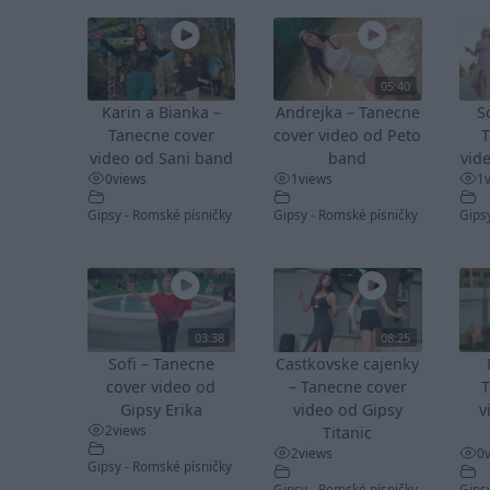
05:40
Karin a Bianka –
Andrejka – Tanecne
S
Tanecne cover
cover video od Peto
T
video od Sani band
band
vid
0
views
1
views
1
Gipsy - Romské písničky
Gipsy - Romské písničky
Gips
03:38
08:25
Sofi – Tanecne
Castkovske cajenky
cover video od
– Tanecne cover
T
Gipsy Erika
video od Gipsy
v
2
views
Titanic
2
views
0
Gipsy - Romské písničky
Gipsy - Romské písničky
Gips