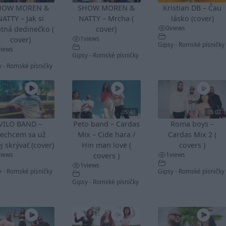
HOW MOREN &
SHOW MOREN &
Kristian DB – Čau
NATTY – Jak si
NATTY – Mrcha (
lásko (cover)
0
views
tná dedinečko (
cover)
1
views
cover)
Gipsy - Romské písničky
views
Gipsy - Romské písničky
y - Romské písničky
05:40
05:02
VILO BAND –
Peto band – Cardas
Roma boys –
echcem sa už
Mix – Cide hara /
Cardas Mix 2 (
j skrývať (cover)
Hin man love (
covers )
views
1
views
covers )
1
views
y - Romské písničky
Gipsy - Romské písničky
Gipsy - Romské písničky