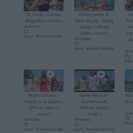
05:29
02:33
TK band – Cardas
Golon Junior ft.
Ka
MegaMix ( covers )
Mini Rendy – Davaj
Ca
3
views
davaj ( Official
An
video / cover )
ro
Gipsy - Romské písničky
1
views
ga
Gipsy - Romské písničky
1
Gips
03:40
04:17
Mojka Orlova –
Gipsy Sandra –
Pas
Kupim si ja gitaru (
NumaNuma (
tu t
Official video /
Official video /
0
cover )
cover )
1
views
1
views
Gips
Gipsy - Romské písničky
Gipsy - Romské písničky