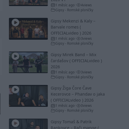
1 měsíc ago
4
views
•
Gipsy - Romské písničky
Gipsy Mekenzi & Kaly –
Barvale romes (
OFFICIALvideo ) 2026
1 měsíc ago
3
views
•
Gipsy - Romské písničky
Gipsy Mirek Band – Mix
čardašov ( OFFICIALvideo )
2026
1 měsíc ago
3
views
•
Gipsy - Romské písničky
Gipsy Žiga Čore Čave
Kecerovce – Phandav o jaka
( OFFICIALvideo ) 2026
1 měsíc ago
0
views
•
Gipsy - Romské písničky
Gipsy Tomaš & Patrik
Rankovce – Rači mange (