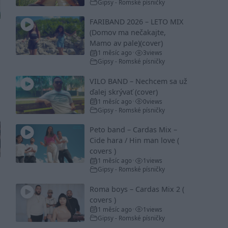
Gipsy - Romské písničky
FARIBAND 2026 – LETO MIX
(Domov ma nečakajte,
Mamo av pale)(cover)
1 měsíc ago
3
views
•
Gipsy - Romské písničky
VILO BAND – Nechcem sa už
ďalej skrývať (cover)
1 měsíc ago
0
views
•
Gipsy - Romské písničky
Peto band – Cardas Mix –
Cide hara / Hin man love (
covers )
1 měsíc ago
1
views
•
Gipsy - Romské písničky
Roma boys – Cardas Mix 2 (
covers )
1 měsíc ago
1
views
•
Gipsy - Romské písničky