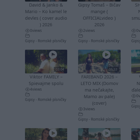
David & Janko &
Gipsy Tomaš – Bičav
S
Mario – Ko kamel le
mange (
devles ( cover audio
OFFICIALvideo )
smu
) 2026
2026
0
views
2
views
0
Gipsy - Romské písničky
Gipsy - Romské písničky
Gips
03:04
05:33
Viktor FAMILY –
FARIBAND 2026 –
Spievajme spolu
LETO MIX (Domov
N
4
views
ma nečakajte,
ďale
0
Mamo av pale)
Gipsy - Romské písničky
(cover)
Gips
3
views
Gipsy - Romské písničky