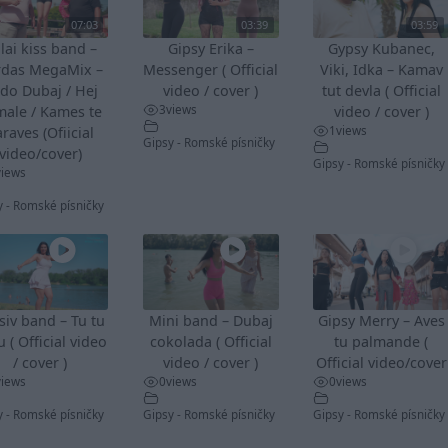
07:03
03:39
03:59
lai kiss band –
Gipsy Erika –
Gypsy Kubanec,
rdas MegaMix –
Messenger ( Official
Viki, Idka – Kamav
do Dubaj / Hej
video / cover )
tut devla ( Official
3
views
male / Kames te
video / cover )
1
views
raves (Ofiicial
Gipsy - Romské písničky
video/cover)
Gipsy - Romské písničky
views
y - Romské písničky
siv band – Tu tu
Mini band – Dubaj
Gipsy Merry – Aves
u ( Official video
cokolada ( Official
tu palmande (
/ cover )
video / cover )
Official video/cover
views
0
views
0
views
y - Romské písničky
Gipsy - Romské písničky
Gipsy - Romské písničky