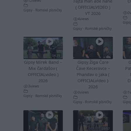
12
views
Fajta man ade nane
O
( OFFICIALVIDEO )
Gipsy - Romské písničky
0
VT 2026
4
views
Gips
Gipsy - Romské písničky
04:29
Gipsy Mirek Band –
Gipsy Žiga Čore
G
Mix čardašov (
Čave Kecerovce –
Pa
OFFICIALvideo )
Phandav o jaka (
2026
OFFICIALvideo )
O
3
views
2026
0
views
1
Gipsy - Romské písničky
Gipsy - Romské písničky
Gips
03:57