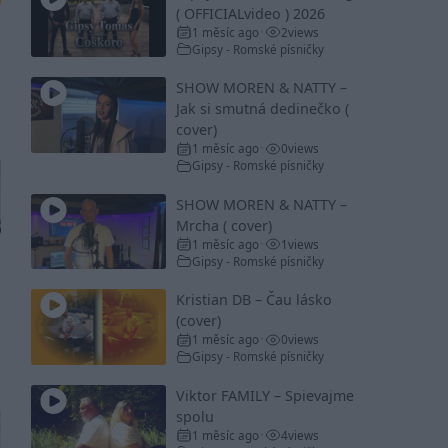
( OFFICIALvideo ) 2026
1 měsíc ago
2
views
•
Gipsy - Romské písničky
SHOW MOREN & NATTY –
Jak si smutná dedinečko (
cover)
1 měsíc ago
0
views
•
Gipsy - Romské písničky
SHOW MOREN & NATTY –
Mrcha ( cover)
1 měsíc ago
1
views
•
Gipsy - Romské písničky
Kristian DB – Čau lásko
(cover)
1 měsíc ago
0
views
•
Gipsy - Romské písničky
Viktor FAMILY – Spievajme
spolu
1 měsíc ago
4
views
•