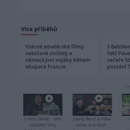
Více příběhů
Vzácné amatérské filmy
S Babiše
natočené civilisty a
řekl Pave
německými vojáky během
večeře lí
okupace Francie
pozvání 
1 
23:15
04:26
STANG BAND – MIX
Stang Band & Peter
SLADAKY Hity
Amax & Krištof –