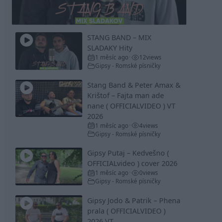
Video
STANG BAND – MIX
SLADAKY Hity
1 měsíc ago
12
views
•
Gipsy - Romské písničky
Stang Band & Peter Amax &
Krištof – Fajta man ade
nane ( OFFICIALVIDEO ) VT
2026
1 měsíc ago
4
views
•
Gipsy - Romské písničky
Gipsy Putaj – Kedvešno (
OFFICIALvideo ) cover 2026
1 měsíc ago
0
views
•
Gipsy - Romské písničky
Gipsy Jodo & Patrik – Phena
prala ( OFFICIALVIDEO )
2026 VT