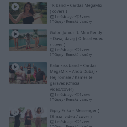
TK band – Cardas MegaMix
( covers )
1 měsíc ago
3
views
•
Gipsy - Romské písničky
Golon Junior ft. Mini Rendy
– Davaj davaj ( Official video
/ cover )
1 měsíc ago
1
views
•
Gipsy - Romské písničky
Kalai kiss band – Cardas
MegaMix – Ando Dubaj /
Hej romale / Kames te
garaves (Ofiicial
video/cover)
1 měsíc ago
1
views
•
Gipsy - Romské písničky
Gipsy Erika – Messenger (
Official video / cover )
1 měsíc ago
3
views
•
Gipsy - Romské písničky