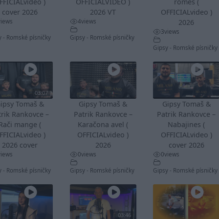
FFICIALvideo )
OFFICIALVIDEO )
romes (
cover 2026
2026 VT
OFFICIALvideo )
views
4
views
2026
3
views
y - Romské písničky
Gipsy - Romské písničky
Gipsy - Romské písničky
03:07
ipsy Tomaš &
Gipsy Tomaš &
Gipsy Tomaš &
trik Rankovce –
Patrik Rankovce –
Patrik Rankovce –
Rači mange (
Karačona avel (
Nabajines (
FFICIALvideo )
OFFICIALvideo )
OFFICIALvideo )
2026 cover
2026
cover 2026
views
0
views
0
views
y - Romské písničky
Gipsy - Romské písničky
Gipsy - Romské písničky
03:46