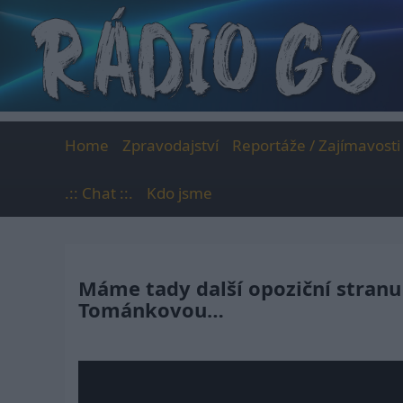
Skip
to
content
Home
Zpravodajství
Reportáže / Zajímavosti
.:: Chat ::.
Kdo jsme
Máme tady další opoziční stranu 
Tománkovou…