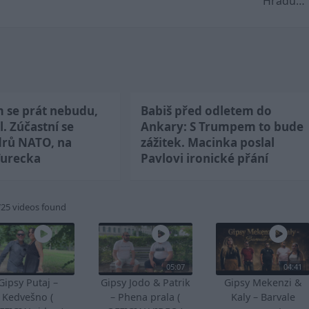
Hradu…
m se prát nebudu,
Babiš před odletem do
l. Zúčastní se
Ankary: S Trumpem to bude
drů NATO, na
zážitek. Macinka poslal
Turecka
Pavlovi ironické přání
725 videos found
05:07
04:41
Gipsy Putaj –
Gipsy Jodo & Patrik
Gipsy Mekenzi &
Kedvešno (
– Phena prala (
Kaly – Barvale