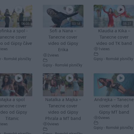
06:05
03:58
05:27
ofinka a spol -
Sofi a Nana –
Klaudia a Kika –
anecne cover
Tanecne cover
Tanecne cover
eo od Gipsy čáve
video od Gipsy
video od TK band
views
1
views
Erika
2
views
y - Romské písničky
Gipsy - Romské písničky
Gipsy - Romské písničky
Majka a spol
Natalka a Majka –
Andrejka – Tanecne
anecne cover
Tanecne cover
cover video od
ideo od Gipsy
video od Gipsy
Gipsy MT band
0
views
Titanic
Phrala a MT band
views
0
views
Gipsy - Romské písničky
y - Romské písničky
Gipsy - Romské písničky