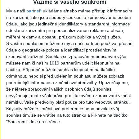
Vážíme si vašeho soukromí
3
views
video / cover )
Gipsy - Romské písničky
My a naši
partneři
ukládáme a/nebo máme přístup k informacím
0
views
Gipsy - Romské písničky
na zařízení, jako jsou soubory cookies, a zpracováváme osobní
údaje, jako jsou jedinečné identifikátory a standardní informace
odeslané zařízením pro personalizovanou reklamu a obsah,
měření reklamy a obsahu, průzkum publika a vývoj služeb.
S vaším souhlasem můžeme my a naši partneři používat přesné
údaje o geografické poloze a identifikaci prostřednictvím
07:03
03:39
skenování zařízení. Souhlas se zpracováním popsaným výše
Kalai kiss band – Cardas
Gipsy Erika – Messenger (
můžete nám či našim 1019 partnerům udělit klepnutím na
MegaMix – Ando Dubaj /
Official video / cover )
tlačítko. Případně můžete souhlas klepnutím na tlačítko
2
views
Hej romale / Kames te
odmítnout, nebo si před udělením souhlasu můžete zobrazit
Gipsy - Romské písničky
garaves (Ofiicial
podrobnější informace a změnit své předvolby.
Upozorňujeme,
video/cover)
že některé zpracování vašich osobních údajů souhlas
1
views
nevyžaduje, máte však právo proti takovému zpracování vznést
Gipsy - Romské písničky
námitku. Vaše předvolby platí pouze pro tuto webovou stránku.
Kdykoliv můžete změnit své preference nebo odvolat svůj
souhlas tím, že se vrátíte na tuto stránku a kliknete na tlačítko
"Soukromí" dole na stránce.
03:59
03:40