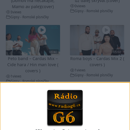
(Domov ma nečakajte,
už ďalej skrývať (cover)
0
views
Mamo av pale)(cover)
Gipsy - Romské písničky
3
views
Gipsy - Romské písničky
05:40
05:02
Peto band – Cardas Mix –
Roma boys – Cardas Mix 2 (
Cide hara / Hin man love (
covers )
1
views
covers )
Gipsy - Romské písničky
1
views
Gipsy - Romské písničky
05:29
TK band – Cardas MegaMix
Golon Junior ft. Mini Rendy
( covers )
– Davaj davaj ( Official