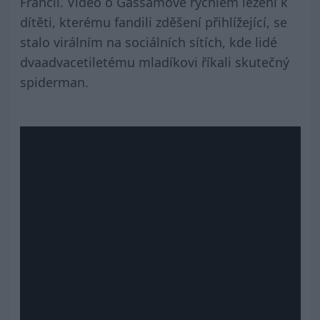
Francii. Video o Gassamově rychlém lezení k
dítěti, kterému fandili zděšení přihlížející, se
stalo virálním na sociálních sítích, kde lidé
dvaadvacetiletému mladíkovi říkali skutečný
spiderman.