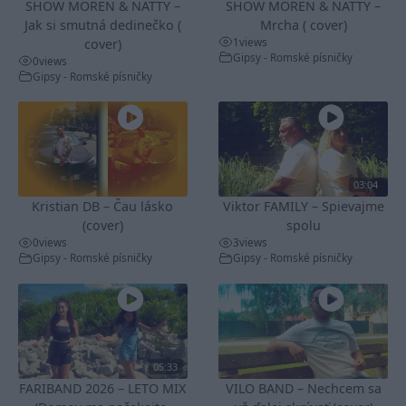
SHOW MOREN & NATTY –
SHOW MOREN & NATTY –
Jak si smutná dedinečko (
Mrcha ( cover)
1
views
cover)
Gipsy - Romské písničky
0
views
Gipsy - Romské písničky
03:04
Kristian DB – Čau lásko
Viktor FAMILY – Spievajme
(cover)
spolu
0
views
3
views
Gipsy - Romské písničky
Gipsy - Romské písničky
05:33
FARIBAND 2026 – LETO MIX
VILO BAND – Nechcem sa