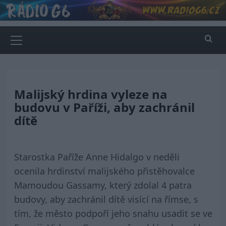
Skip
to
content
Primary
Menu
Malijský hrdina vyleze na
budovu v Paříži, aby zachránil
dítě
Starostka Paříže Anne Hidalgo v neděli
ocenila hrdinství malijského přistěhovalce
Mamoudou Gassamy, který zdolal 4 patra
budovy, aby zachránil dítě visící na římse, s
tím, že město podpoří jeho snahu usadit se ve