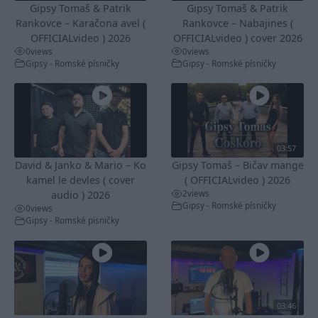
Gipsy Tomaš & Patrik
Gipsy Tomaš & Patrik
Rankovce – Karačona avel (
Rankovce – Nabajines (
OFFICIALvideo ) 2026
OFFICIALvideo ) cover 2026
0
views
0
views
Gipsy - Romské písničky
Gipsy - Romské písničky
03:57
David & Janko & Mario – Ko
Gipsy Tomaš – Bičav mange
kamel le devles ( cover
( OFFICIALvideo ) 2026
2
views
audio ) 2026
Gipsy - Romské písničky
0
views
Gipsy - Romské písničky
03:46