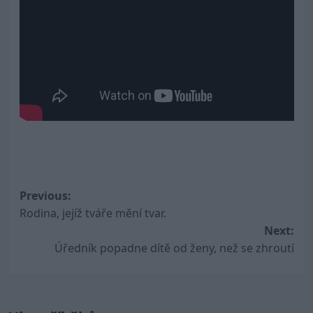
Post
Previous:
Rodina, jejíž tváře mění tvar.
navigation
Next:
Úředník popadne dítě od ženy, než se zhroutí