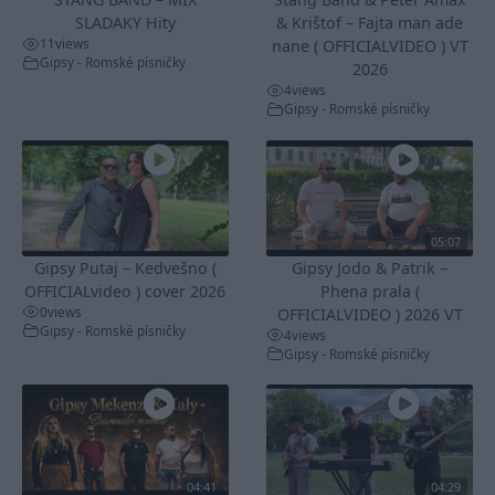
SLADAKY Hity
& Krištof – Fajta man ade
11
views
nane ( OFFICIALVIDEO ) VT
Gipsy - Romské písničky
2026
4
views
Gipsy - Romské písničky
05:07
Gipsy Putaj – Kedvešno (
Gipsy Jodo & Patrik –
OFFICIALvideo ) cover 2026
Phena prala (
0
views
OFFICIALVIDEO ) 2026 VT
Gipsy - Romské písničky
4
views
Gipsy - Romské písničky
04:41
04:29