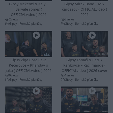
Gipsy Mekenzi & Kaly –
Gipsy Mirek Band – Mix
Barvale romes (
čardašov ( OFFICIALvideo )
OFFICIALvideo ) 2026
2026
2
views
3
views
Gipsy - Romské písničky
Gipsy - Romské písničky
03:07
Gipsy Žiga Čore Čave
Gipsy Tomaš & Patrik
Kecerovce – Phandav o
Rankovce – Rači mange (
jaka ( OFFICIALvideo ) 2026
OFFICIALvideo ) 2026 cover
0
views
1
views
Gipsy - Romské písničky
Gipsy - Romské písničky