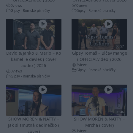
0
views
0
views
Gipsy - Romské písničky
Gipsy - Romské písničky
03:57
David & Janko & Mario – Ko
Gipsy Tomaš – Bičav mange
kamel le devles ( cover
( OFFICIALvideo ) 2026
2
views
audio ) 2026
Gipsy - Romské písničky
0
views
Gipsy - Romské písničky
03:46
SHOW MOREN & NATTY –
SHOW MOREN & NATTY –
Jak si smutná dedinečko (
Mrcha ( cover)
1
views
cover)