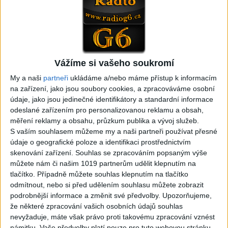
Gipsy - Romské písničky
Vážíme si vašeho soukromí
05:40
05:02
Peto band – Cardas Mix –
Roma boys – Cardas Mix 2 (
My a naši
partneři
ukládáme a/nebo máme přístup k informacím
Cide hara / Hin man love (
covers )
na zařízení, jako jsou soubory cookies, a zpracováváme osobní
1
views
covers )
údaje, jako jsou jedinečné identifikátory a standardní informace
Gipsy - Romské písničky
1
views
odeslané zařízením pro personalizovanou reklamu a obsah,
Gipsy - Romské písničky
měření reklamy a obsahu, průzkum publika a vývoj služeb.
S vaším souhlasem můžeme my a naši partneři používat přesné
údaje o geografické poloze a identifikaci prostřednictvím
skenování zařízení. Souhlas se zpracováním popsaným výše
můžete nám či našim 1019 partnerům udělit klepnutím na
tlačítko. Případně můžete souhlas klepnutím na tlačítko
05:29
odmítnout, nebo si před udělením souhlasu můžete zobrazit
TK band – Cardas MegaMix
Golon Junior ft. Mini Rendy
podrobnější informace a změnit své předvolby.
Upozorňujeme,
( covers )
– Davaj davaj ( Official
že některé zpracování vašich osobních údajů souhlas
3
views
video / cover )
nevyžaduje, máte však právo proti takovému zpracování vznést
Gipsy - Romské písničky
0
views
námitku. Vaše předvolby platí pouze pro tuto webovou stránku.
Gipsy - Romské písničky