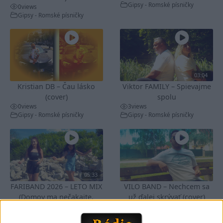
Gipsy - Romské písničky
0
views
Gipsy - Romské písničky
03:04
Kristian DB – Čau lásko
Viktor FAMILY – Spievajme
(cover)
spolu
0
views
3
views
Gipsy - Romské písničky
Gipsy - Romské písničky
05:33
FARIBAND 2026 – LETO MIX
VILO BAND – Nechcem sa
(Domov ma nečakajte,
už ďalej skrývať (cover)
0
views
Mamo av pale)(cover)
Gipsy - Romské písničky
3
views