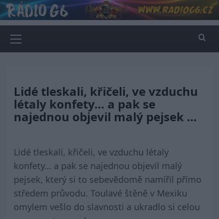
Skip
to
content
Primary
Menu
Lidé tleskali, křičeli, ve vzduchu
létaly konfety… a pak se
najednou objevil malý pejsek …
Lidé tleskali, křičeli, ve vzduchu létaly
konfety… a pak se najednou objevil malý
pejsek, který si to sebevědomě namířil přímo
středem průvodu. Toulavé štěně v Mexiku
omylem vešlo do slavnosti a ukradlo si celou