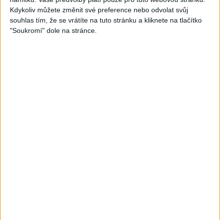
Kdykoliv můžete změnit své preference nebo odvolat svůj
souhlas tím, že se vrátíte na tuto stránku a kliknete na tlačítko
"Soukromí" dole na stránce.
07:03
03:39
Kalai kiss band – Cardas
Gipsy Erika – Messenger (
MegaMix – Ando Dubaj /
Official video / cover )
2
views
Hej romale / Kames te
Gipsy - Romské písničky
garaves (Ofiicial
video/cover)
1
views
Gipsy - Romské písničky
03:59
03:40
Gypsy Kubanec, Viki, Idka –
Mojka Orlova – Kupim si ja
Kamav tut devla ( Official
gitaru ( Official video /