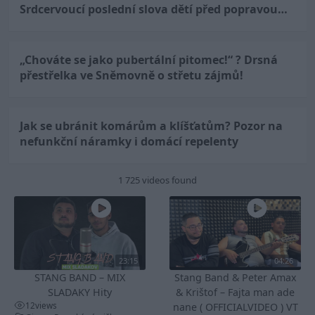
Srdcervoucí poslední slova dětí před popravou…
„Chováte se jako pubertální pitomec!“ ? Drsná
přestřelka ve Sněmovně o střetu zájmů!
Jak se ubránit komárům a klíšťatům? Pozor na
nefunkční náramky i domácí repelenty
1 725 videos found
23:15
04:26
STANG BAND – MIX
Stang Band & Peter Amax
SLADAKY Hity
& Krištof – Fajta man ade
12
views
nane ( OFFICIALVIDEO ) VT