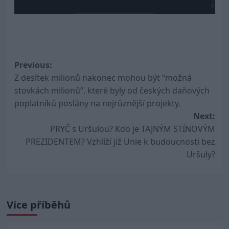
Post
Previous:
Z desítek milionů nakonec mohou být “možná
navigation
stovkách milionů”, které byly od českých daňových
poplatníků poslány na nejrůznější projekty.
Next:
PRYČ s Uršulou? Kdo je TAJNÝM STÍNOVÝM
PREZIDENTEM? Vzhlíží již Unie k budoucnosti bez
Uršuly?
Více příběhů