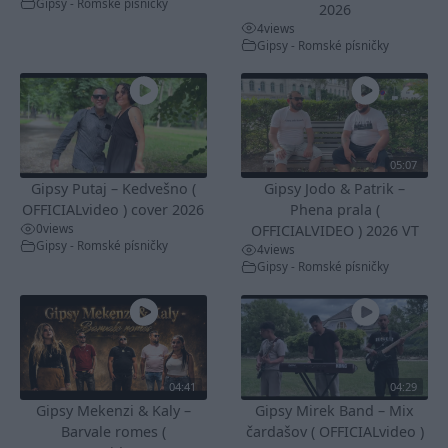
Gipsy - Romské písničky
2026
4
views
Gipsy - Romské písničky
05:07
Gipsy Putaj – Kedvešno (
Gipsy Jodo & Patrik –
OFFICIALvideo ) cover 2026
Phena prala (
0
views
OFFICIALVIDEO ) 2026 VT
Gipsy - Romské písničky
4
views
Gipsy - Romské písničky
04:41
04:29
Gipsy Mekenzi & Kaly –
Gipsy Mirek Band – Mix
Barvale romes (
čardašov ( OFFICIALvideo )