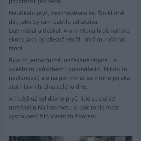
pozornost pro sebe.
Neutíkalo pryč, neschovávalo se. Šlo klidně
dál, jako by tam patřilo odjakživa.
Dav mával a tleskal. A on? Hlavu hrdě nahoře,
skoro jako by přesně věděl, proč mu všichni
fandí.
Bylo to jednoduché, nečekaně vtipné… a
zvláštním způsobem i povznášející. Nikdo to
neplánoval, ale na pár minut se z toho pejska
stal hlavní hrdina celého dne.
A i když už byl dávno pryč, lidé se pořád
usmívali.n Na internetu si pak tohle malé
vystoupení žilo vlastním životem