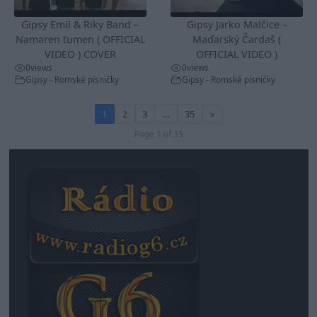
Gipsy Emil & Riky Band –
Gipsy Jarko Malčice –
Namaren tumen ( OFFICIAL
Maďarský Čardaš (
VIDEO ) COVER
OFFICIAL VIDEO )
0
views
0
views
Gipsy - Romské písničky
Gipsy - Romské písničky
1
2
3
…
35
»
Page 1 of 35