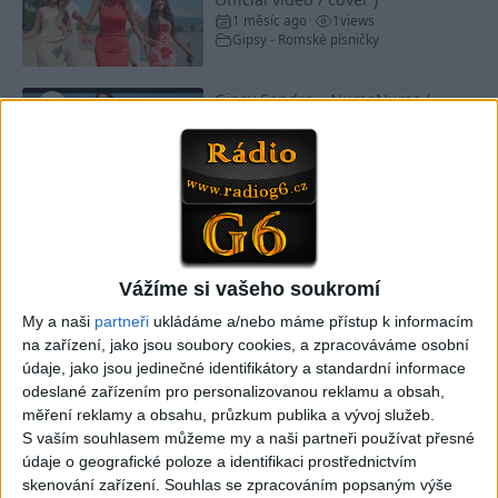
1 měsíc ago
1
views
•
Gipsy - Romské písničky
Gipsy Sandra – NumaNuma (
Official video / cover )
1 měsíc ago
1
views
•
Gipsy - Romské písničky
Passiv band – Tu tu tu tu ( Official
video / cover )
1 měsíc ago
0
views
•
Gipsy - Romské písničky
Vážíme si vašeho soukromí
My a naši
partneři
ukládáme a/nebo máme přístup k informacím
na zařízení, jako jsou soubory cookies, a zpracováváme osobní
Mini band – Dubaj cokolada (
údaje, jako jsou jedinečné identifikátory a standardní informace
Official video / cover )
1 měsíc ago
0
views
odeslané zařízením pro personalizovanou reklamu a obsah,
•
Gipsy - Romské písničky
měření reklamy a obsahu, průzkum publika a vývoj služeb.
S vaším souhlasem můžeme my a naši partneři používat přesné
údaje o geografické poloze a identifikaci prostřednictvím
Gipsy Merry – Aves tu palmande (
skenování zařízení. Souhlas se zpracováním popsaným výše
Official video/cover