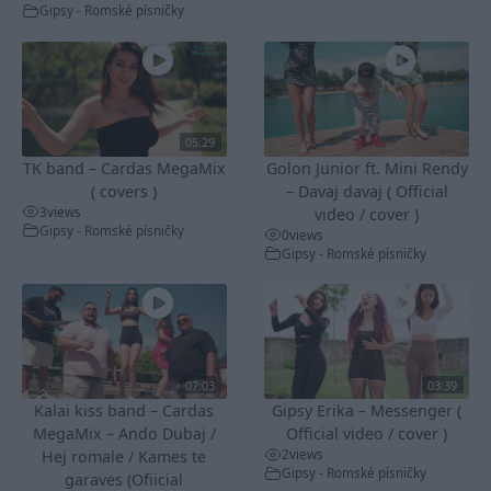
Gipsy - Romské písničky
05:29
TK band – Cardas MegaMix
Golon Junior ft. Mini Rendy
( covers )
– Davaj davaj ( Official
3
views
video / cover )
Gipsy - Romské písničky
0
views
Gipsy - Romské písničky
07:03
03:39
Kalai kiss band – Cardas
Gipsy Erika – Messenger (
MegaMix – Ando Dubaj /
Official video / cover )
2
views
Hej romale / Kames te
Gipsy - Romské písničky
garaves (Ofiicial