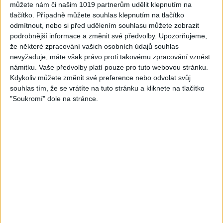
můžete nám či našim 1019 partnerům udělit klepnutím na
1 měsíc ago
0
views
•
tlačítko. Případně můžete souhlas klepnutím na tlačítko
Gipsy - Romské písničky
odmítnout, nebo si před udělením souhlasu můžete zobrazit
podrobnější informace a změnit své předvolby.
Upozorňujeme,
Zobrazit více
že některé zpracování vašich osobních údajů souhlas
nevyžaduje, máte však právo proti takovému zpracování vznést
námitku. Vaše předvolby platí pouze pro tuto webovou stránku.
Kdykoliv můžete změnit své preference nebo odvolat svůj
Možná jste zmeškali
souhlas tím, že se vrátíte na tuto stránku a kliknete na tlačítko
"Soukromí" dole na stránce.
Srdcervoucí poslední slova dětí před popravou…
Vzácné amatérské filmy natočené civilisty a
německými vojáky během okupace Francie
S Babišem se prát nebudu, řekl Pavel. Zúčastní se
večeře lídrů NATO, na pozvání Turecka