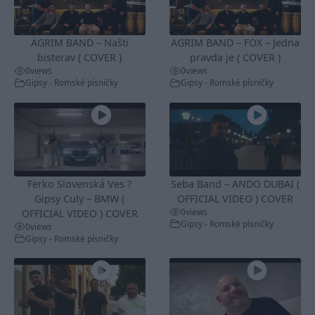
AGRIM BAND – Našti
AGRIM BAND – FOX – Jedna
bisterav ( COVER )
pravda je ( COVER )
0
views
0
views
Gipsy - Romské písničky
Gipsy - Romské písničky
Ferko Slovenská Ves ?
Seba Band – ANDO DUBAI (
Gipsy Culy – BMW (
OFFICIAL VIDEO ) COVER
0
views
OFFICIAL VIDEO ) COVER
Gipsy - Romské písničky
0
views
Gipsy - Romské písničky