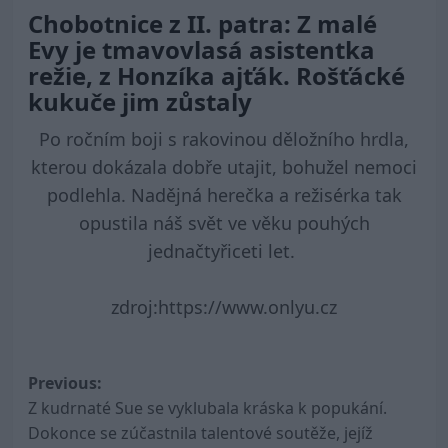
Chobotnice z II. patra: Z malé
Evy je tmavovlasá asistentka
režie, z Honzíka ajťák. Rošťácké
kukuče jim zůstaly
Po ročním boji s rakovinou děložního hrdla,
kterou dokázala dobře utajit, bohužel nemoci
podlehla. Nadějná herečka a režisérka tak
opustila náš svět ve věku pouhých
jednačtyřiceti let.
zdroj:https://www.onlyu.cz
Post
Previous:
Z kudrnaté Sue se vyklubala kráska k popukání.
navigation
Dokonce se zúčastnila talentové soutěže, jejíž