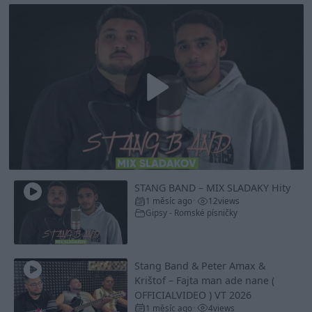
Play
Video
STANG BAND – MIX SLADAKY Hity
1 měsíc ago
12
views
•
Gipsy - Romské písničky
Stang Band & Peter Amax &
Krištof – Fajta man ade nane (
OFFICIALVIDEO ) VT 2026
1 měsíc ago
4
views
•