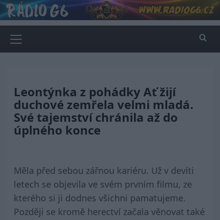
Skip
to
content
Primary
Menu
Leontýnka z pohádky Ať žijí
duchové zemřela velmi mladá.
Své tajemství chránila až do
úplného konce
Měla před sebou zářnou kariéru. Už v devíti
letech se objevila ve svém prvním filmu, ze
kterého si ji dodnes všichni pamatujeme.
Později se kromě herectví začala věnovat také