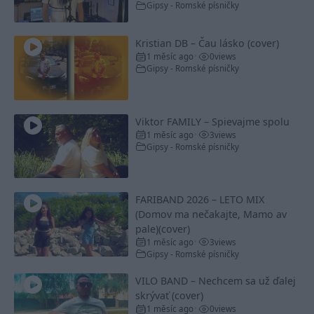
Gipsy - Romské písničky
Kristian DB – Čau lásko (cover)
1 měsíc ago
0
views
•
Gipsy - Romské písničky
Viktor FAMILY – Spievajme spolu
1 měsíc ago
3
views
•
Gipsy - Romské písničky
FARIBAND 2026 – LETO MIX
(Domov ma nečakajte, Mamo av
pale)(cover)
1 měsíc ago
3
views
•
Gipsy - Romské písničky
VILO BAND – Nechcem sa už ďalej
skrývať (cover)
1 měsíc ago
0
views
•