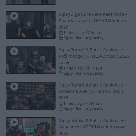
Gipsy Žiga Čore Čave Kecerovce –
Phandav o jaka ( OFFICIALvideo )
2026
1 měsíc ago
0
views
•
Gipsy - Romské písničky
Gipsy Tomaš & Patrik Rankovce –
Rači mange ( OFFICIALvideo ) 2026
cover
1 měsíc ago
1
views
•
Gipsy - Romské písničky
Gipsy Tomaš & Patrik Rankovce –
Karačona avel ( OFFICIALvideo )
2026
1 měsíc ago
0
views
•
Gipsy - Romské písničky
Gipsy Tomaš & Patrik Rankovce –
Nabajines ( OFFICIALvideo ) cover
2026