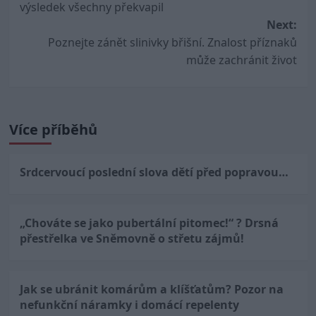
výsledek všechny překvapil
Next:
Poznejte zánět slinivky břišní. Znalost příznaků
může zachránit život
Více příběhů
Srdcervoucí poslední slova dětí před popravou…
„Chováte se jako pubertální pitomec!“ ? Drsná
přestřelka ve Sněmovně o střetu zájmů!
Jak se ubránit komárům a klíšťatům? Pozor na
nefunkční náramky i domácí repelenty