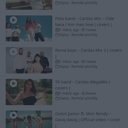
Gipsy - Romské písničky
Peto band – Cardas Mix – Cide
hara / Hin man love ( covers )
1 měsíc ago
1
views
•
Gipsy - Romské písničky
Roma boys – Cardas Mix 2 ( covers
)
1 měsíc ago
1
views
•
Gipsy - Romské písničky
TK band – Cardas MegaMix (
covers )
1 měsíc ago
3
views
•
Gipsy - Romské písničky
Golon Junior ft. Mini Rendy –
Davaj davaj ( Official video / cover
)