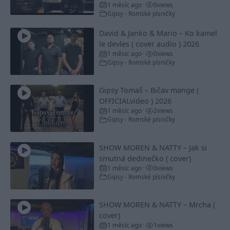
1 měsíc ago
0
views
•
Gipsy - Romské písničky
David & Janko & Mario – Ko kamel
le devles ( cover audio ) 2026
1 měsíc ago
0
views
•
Gipsy - Romské písničky
Gipsy Tomaš – Bičav mange (
OFFICIALvideo ) 2026
1 měsíc ago
2
views
•
Gipsy - Romské písničky
SHOW MOREN & NATTY – Jak si
smutná dedinečko ( cover)
1 měsíc ago
0
views
•
Gipsy - Romské písničky
SHOW MOREN & NATTY – Mrcha (
cover)
1 měsíc ago
1
views
•