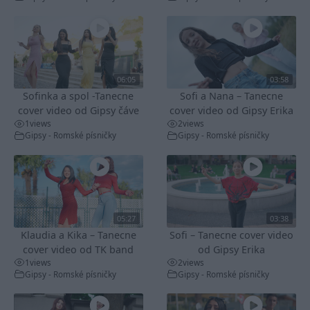
06:05
03:58
Sofinka a spol -Tanecne
Sofi a Nana – Tanecne
cover video od Gipsy čáve
cover video od Gipsy Erika
1
views
2
views
Gipsy - Romské písničky
Gipsy - Romské písničky
05:27
03:38
Klaudia a Kika – Tanecne
Sofi – Tanecne cover video
cover video od TK band
od Gipsy Erika
1
views
2
views
Gipsy - Romské písničky
Gipsy - Romské písničky