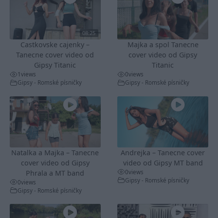
08:25
Castkovske cajenky –
Majka a spol Tanecne
Tanecne cover video od
cover video od Gipsy
Gipsy Titanic
Titanic
1
views
0
views
Gipsy - Romské písničky
Gipsy - Romské písničky
Natalka a Majka – Tanecne
Andrejka – Tanecne cover
cover video od Gipsy
video od Gipsy MT band
0
views
Phrala a MT band
Gipsy - Romské písničky
0
views
Gipsy - Romské písničky