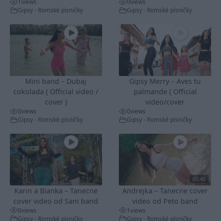
1
views
0
views
Gipsy - Romské písničky
Gipsy - Romské písničky
Mini band – Dubaj
Gipsy Merry – Aves tu
cokolada ( Official video /
palmande ( Official
cover )
video/cover
0
views
0
views
Gipsy - Romské písničky
Gipsy - Romské písničky
05:40
Karin a Bianka – Tanecne
Andrejka – Tanecne cover
cover video od Sani band
video od Peto band
0
views
1
views
Gipsy - Romské písničky
Gipsy - Romské písničky