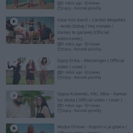
1 měsíc ago
0
views
•
Gipsy - Romské písničky
Kalai kiss band – Cardas MegaMix
– Ando Dubaj / Hej romale /
Kames te garaves (Ofiicial
video/cover)
1 měsíc ago
1
views
•
Gipsy - Romské písničky
Gipsy Erika – Messenger ( Official
video / cover )
1 měsíc ago
2
views
•
Gipsy - Romské písničky
Gypsy Kubanec, Viki, Idka – Kamav
tut devla ( Official video / cover )
1 měsíc ago
1
views
•
Gipsy - Romské písničky
Mojka Orlova – Kupim si ja gitaru (
Official video / cover )