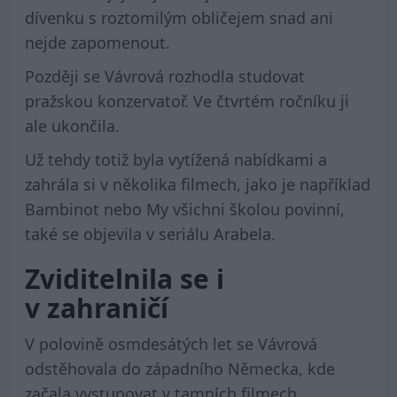
dívenku s roztomilým obličejem snad ani
nejde zapomenout.
Později se Vávrová rozhodla studovat
pražskou konzervatoř. Ve čtvrtém ročníku ji
ale ukončila.
Už tehdy totiž byla vytížená nabídkami a
zahrála si v několika filmech, jako je například
Bambinot nebo My všichni školou povinní,
také se objevila v seriálu Arabela.
Zviditelnila se i
v zahraničí
V polovině osmdesátých let se Vávrová
odstěhovala do západního Německa, kde
začala vystupovat v tamních filmech.