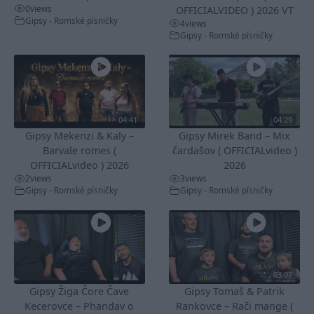
0
views
OFFICIALVIDEO ) 2026 VT
Gipsy - Romské písničky
4
views
Gipsy - Romské písničky
04:41
04:29
Gipsy Mekenzi & Kaly –
Gipsy Mirek Band – Mix
Barvale romes (
čardašov ( OFFICIALvideo )
OFFICIALvideo ) 2026
2026
2
views
3
views
Gipsy - Romské písničky
Gipsy - Romské písničky
03:07
Gipsy Žiga Čore Čave
Gipsy Tomaš & Patrik
Kecerovce – Phandav o
Rankovce – Rači mange (