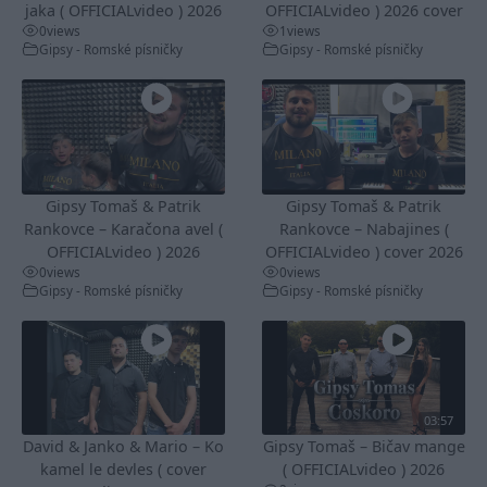
jaka ( OFFICIALvideo ) 2026
OFFICIALvideo ) 2026 cover
0
views
1
views
Gipsy - Romské písničky
Gipsy - Romské písničky
Gipsy Tomaš & Patrik
Gipsy Tomaš & Patrik
Rankovce – Karačona avel (
Rankovce – Nabajines (
OFFICIALvideo ) 2026
OFFICIALvideo ) cover 2026
0
views
0
views
Gipsy - Romské písničky
Gipsy - Romské písničky
03:57
David & Janko & Mario – Ko
Gipsy Tomaš – Bičav mange
kamel le devles ( cover
( OFFICIALvideo ) 2026