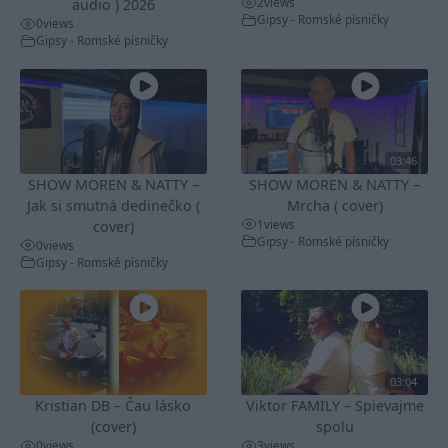
2
views
audio ) 2026
Gipsy - Romské písničky
0
views
Gipsy - Romské písničky
03:46
SHOW MOREN & NATTY –
SHOW MOREN & NATTY –
Jak si smutná dedinečko (
Mrcha ( cover)
1
views
cover)
Gipsy - Romské písničky
0
views
Gipsy - Romské písničky
03:04
Kristian DB – Čau lásko
Viktor FAMILY – Spievajme
(cover)
spolu
0
views
3
views