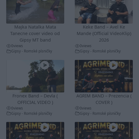
Majka Natalka Mata
Keke Band – Avel Ke
Tanecne cover video od
Mande (Official VideoKlip)
Gipsy MT band
2026
0
views
0
views
Gipsy - Romské písničky
Gipsy - Romské písničky
Fronex Band – Devla (
AGRIM BAND – Prezencia (
OFFICIAL VIDEO )
COVER )
0
views
0
views
Gipsy - Romské písničky
Gipsy - Romské písničky