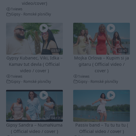
video/cover)
1
views
Gipsy - Romské písničky
03:59
03:40
Gypsy Kubanec, Viki, Idka –
Mojka Orlova – Kupim si ja
Kamav tut devla ( Official
gitaru ( Official video /
video / cover )
cover )
1
views
1
views
Gipsy - Romské písničky
Gipsy - Romské písničky
04:17
Gipsy Sandra – NumaNuma
Passiv band – Tu tu tu tu (
( Official video / cover )
Official video / cover )