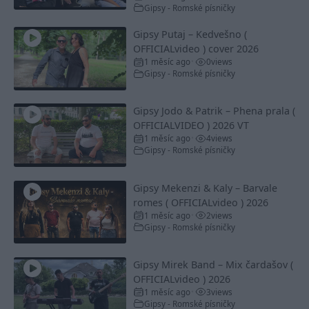
Gipsy - Romské písničky
Gipsy Putaj – Kedvešno (
OFFICIALvideo ) cover 2026
1 měsíc ago
0
views
•
Gipsy - Romské písničky
Gipsy Jodo & Patrik – Phena prala (
OFFICIALVIDEO ) 2026 VT
1 měsíc ago
4
views
•
Gipsy - Romské písničky
Gipsy Mekenzi & Kaly – Barvale
romes ( OFFICIALvideo ) 2026
1 měsíc ago
2
views
•
Gipsy - Romské písničky
Gipsy Mirek Band – Mix čardašov (
OFFICIALvideo ) 2026
1 měsíc ago
3
views
•
Gipsy - Romské písničky