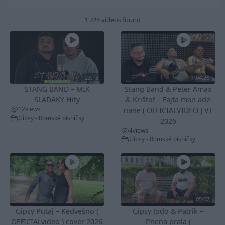
1 725 videos found
23:15
04:26
STANG BAND – MIX
Stang Band & Peter Amax
SLADAKY Hity
& Krištof – Fajta man ade
12
views
nane ( OFFICIALVIDEO ) VT
Gipsy - Romské písničky
2026
4
views
Gipsy - Romské písničky
05:07
Gipsy Putaj – Kedvešno (
Gipsy Jodo & Patrik –
OFFICIALvideo ) cover 2026
Phena prala (