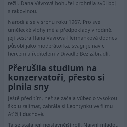
režii. Dana Vávrová bohužel prohrála svůj boj
s rakovinou.
Narodila se v srpnu roku 1967. Pro své
umělecké vlohy měla předpoklady v rodině,
její sestra Hana Vávrová-Heřmánková dodnes
působí jako moderátorka, švagr je navíc
hercem a ředitelem v Divadle Bez zábradlí.
Přerušila studium na
konzervatoři, přesto si
plnila sny
Ještě před tím, než se začala vůbec o vysokou
školu zajímat, zahrála si Leontýnku ve filmu
Ať žijí duchové.
Ta se stala její nejslavnější rolí. Naivní mladou