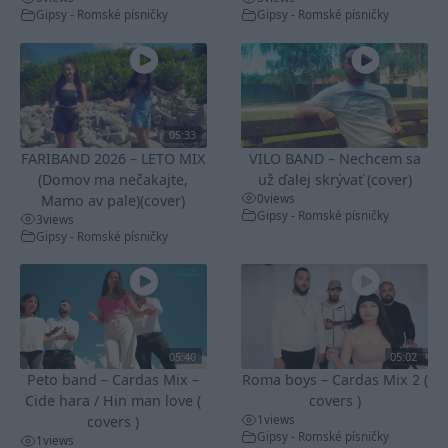
Gipsy - Romské písničky
Gipsy - Romské písničky
05:33
FARIBAND 2026 – LETO MIX
VILO BAND – Nechcem sa
(Domov ma nečakajte,
už ďalej skrývať (cover)
0
views
Mamo av pale)(cover)
Gipsy - Romské písničky
3
views
Gipsy - Romské písničky
05:40
05:02
Peto band – Cardas Mix –
Roma boys – Cardas Mix 2 (
Cide hara / Hin man love (
covers )
1
views
covers )
Gipsy - Romské písničky
1
views