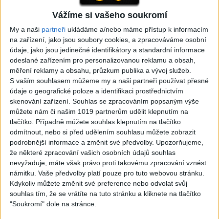
Vážíme si vašeho soukromí
05:29
TK band – Cardas MegaMix
Golon Junior ft. Mini Rendy
My a naši
partneři
ukládáme a/nebo máme přístup k informacím
( covers )
– Davaj davaj ( Official
na zařízení, jako jsou soubory cookies, a zpracováváme osobní
3
views
video / cover )
údaje, jako jsou jedinečné identifikátory a standardní informace
Gipsy - Romské písničky
0
views
odeslané zařízením pro personalizovanou reklamu a obsah,
Gipsy - Romské písničky
měření reklamy a obsahu, průzkum publika a vývoj služeb.
S vaším souhlasem můžeme my a naši partneři používat přesné
údaje o geografické poloze a identifikaci prostřednictvím
skenování zařízení. Souhlas se zpracováním popsaným výše
můžete nám či našim 1019 partnerům udělit klepnutím na
tlačítko. Případně můžete souhlas klepnutím na tlačítko
07:03
03:39
odmítnout, nebo si před udělením souhlasu můžete zobrazit
Kalai kiss band – Cardas
Gipsy Erika – Messenger (
podrobnější informace a změnit své předvolby.
Upozorňujeme,
MegaMix – Ando Dubaj /
Official video / cover )
že některé zpracování vašich osobních údajů souhlas
2
views
Hej romale / Kames te
nevyžaduje, máte však právo proti takovému zpracování vznést
Gipsy - Romské písničky
garaves (Ofiicial
námitku. Vaše předvolby platí pouze pro tuto webovou stránku.
video/cover)
Kdykoliv můžete změnit své preference nebo odvolat svůj
1
views
souhlas tím, že se vrátíte na tuto stránku a kliknete na tlačítko
Gipsy - Romské písničky
"Soukromí" dole na stránce.