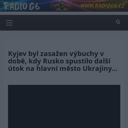
Skip
to
content
Primary
Menu
Kyjev byl zasažen výbuchy v
době, kdy Rusko spustilo další
útok na hlavní město Ukrajiny…