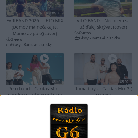
05:33
FARIBAND 2026 – LETO MIX
VILO BAND – Nechcem sa
(Domov ma nečakajte,
už ďalej skrývať (cover)
0
views
Mamo av pale)(cover)
Gipsy - Romské písničky
3
views
Gipsy - Romské písničky
05:40
05:02
Peto band – Cardas Mix –
Roma boys – Cardas Mix 2 (
Cide hara / Hin man love (
covers )
1
views
covers )
Gipsy - Romské písničky
1
views
Gipsy - Romské písničky