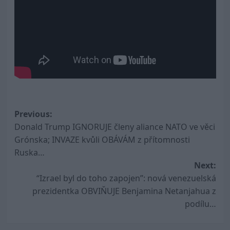
Post
Previous:
Donald Trump IGNORUJE členy aliance NATO ve věci
navigation
Grónska; INVAZE kvůli OBÁVÁM z přítomnosti
Ruska…
Next:
“Izrael byl do toho zapojen”: nová venezuelská
prezidentka OBVIŇUJE Benjamina Netanjahua z
podílu…