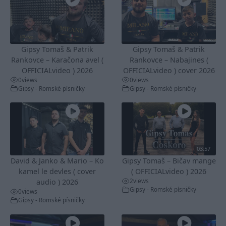
Gipsy Tomaš & Patrik
Gipsy Tomaš & Patrik
Rankovce – Karačona avel (
Rankovce – Nabajines (
OFFICIALvideo ) 2026
OFFICIALvideo ) cover 2026
0
views
0
views
Gipsy - Romské písničky
Gipsy - Romské písničky
03:57
David & Janko & Mario – Ko
Gipsy Tomaš – Bičav mange
kamel le devles ( cover
( OFFICIALvideo ) 2026
2
views
audio ) 2026
Gipsy - Romské písničky
0
views
Gipsy - Romské písničky