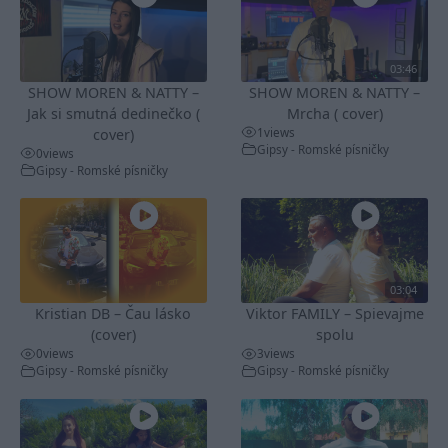
03:46
SHOW MOREN & NATTY –
SHOW MOREN & NATTY –
Jak si smutná dedinečko (
Mrcha ( cover)
1
views
cover)
Gipsy - Romské písničky
0
views
Gipsy - Romské písničky
03:04
Kristian DB – Čau lásko
Viktor FAMILY – Spievajme
(cover)
spolu
0
views
3
views
Gipsy - Romské písničky
Gipsy - Romské písničky