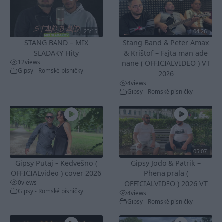
23:15
04:26
STANG BAND – MIX
Stang Band & Peter Amax
SLADAKY Hity
& Krištof – Fajta man ade
12
views
nane ( OFFICIALVIDEO ) VT
Gipsy - Romské písničky
2026
4
views
Gipsy - Romské písničky
05:07
Gipsy Putaj – Kedvešno (
Gipsy Jodo & Patrik –
OFFICIALvideo ) cover 2026
Phena prala (
0
views
OFFICIALVIDEO ) 2026 VT
Gipsy - Romské písničky
4
views
Gipsy - Romské písničky