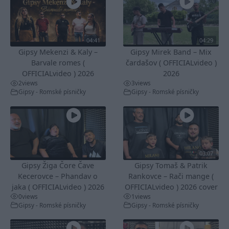
04:41
04:29
Gipsy Mekenzi & Kaly –
Gipsy Mirek Band – Mix
Barvale romes (
čardašov ( OFFICIALvideo )
OFFICIALvideo ) 2026
2026
2
views
3
views
Gipsy - Romské písničky
Gipsy - Romské písničky
03:07
Gipsy Žiga Čore Čave
Gipsy Tomaš & Patrik
Kecerovce – Phandav o
Rankovce – Rači mange (
jaka ( OFFICIALvideo ) 2026
OFFICIALvideo ) 2026 cover
0
views
1
views
Gipsy - Romské písničky
Gipsy - Romské písničky