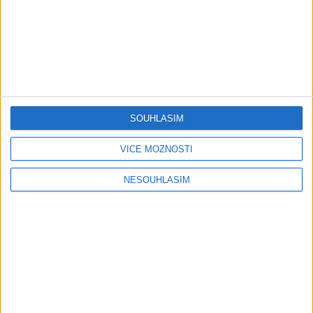
Gipsy - Romské písničky
Gipsy Jodo & Patrik – Phena prala (
OFFICIALVIDEO ) 2026 VT
1 měsíc ago
4
views
•
Gipsy - Romské písničky
SOUHLASÍM
Gipsy Mekenzi & Kaly – Barvale
romes ( OFFICIALvideo ) 2026
VÍCE MOŽNOSTÍ
1 měsíc ago
2
views
•
Gipsy - Romské písničky
NESOUHLASÍM
Gipsy Mirek Band – Mix čardašov (
OFFICIALvideo ) 2026
1 měsíc ago
3
views
•
Gipsy - Romské písničky
Gipsy Žiga Čore Čave Kecerovce –
Phandav o jaka ( OFFICIALvideo )
2026