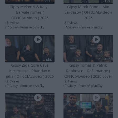
04:41
04:29
Gipsy Mekenzi & Kaly –
Gipsy Mirek Band – Mix
Barvale romes (
čardašov ( OFFICIALvideo )
OFFICIALvideo ) 2026
2026
2
views
3
views
Gipsy - Romské písničky
Gipsy - Romské písničky
03:07
Gipsy Žiga Čore Čave
Gipsy Tomaš & Patrik
Kecerovce – Phandav o
Rankovce – Rači mange (
jaka ( OFFICIALvideo ) 2026
OFFICIALvideo ) 2026 cover
0
views
1
views
Gipsy - Romské písničky
Gipsy - Romské písničky