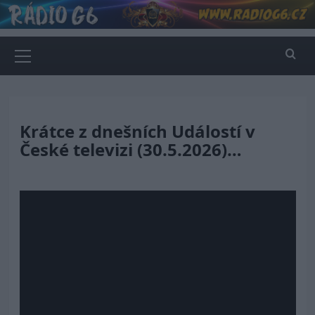
Skip
to
content
Primary
Menu
Krátce z dnešních Událostí v
České televizi (30.5.2026)…