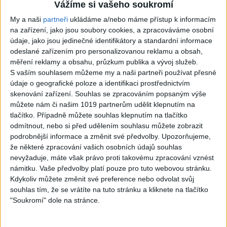
( covers )
– Davaj davaj ( Official
Vážíme si vašeho soukromí
3
views
video / cover )
My a naši
partneři
ukládáme a/nebo máme přístup k informacím
Gipsy - Romské písničky
1
views
na zařízení, jako jsou soubory cookies, a zpracováváme osobní
Gipsy - Romské písničky
údaje, jako jsou jedinečné identifikátory a standardní informace
odeslané zařízením pro personalizovanou reklamu a obsah,
měření reklamy a obsahu, průzkum publika a vývoj služeb.
S vaším souhlasem můžeme my a naši partneři používat přesné
údaje o geografické poloze a identifikaci prostřednictvím
07:03
03:39
skenování zařízení. Souhlas se zpracováním popsaným výše
Kalai kiss band – Cardas
Gipsy Erika – Messenger (
můžete nám či našim 1019 partnerům udělit klepnutím na
MegaMix – Ando Dubaj /
Official video / cover )
tlačítko. Případně můžete souhlas klepnutím na tlačítko
2
views
Hej romale / Kames te
odmítnout, nebo si před udělením souhlasu můžete zobrazit
Gipsy - Romské písničky
garaves (Ofiicial
podrobnější informace a změnit své předvolby.
Upozorňujeme,
video/cover)
že některé zpracování vašich osobních údajů souhlas
1
views
nevyžaduje, máte však právo proti takovému zpracování vznést
Gipsy - Romské písničky
námitku. Vaše předvolby platí pouze pro tuto webovou stránku.
Kdykoliv můžete změnit své preference nebo odvolat svůj
souhlas tím, že se vrátíte na tuto stránku a kliknete na tlačítko
"Soukromí" dole na stránce.
03:59
03:40