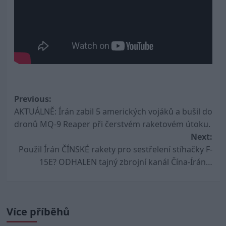
Post
Previous:
AKTUÁLNĚ: Írán zabil 5 amerických vojáků a bušil do
navigation
dronů MQ-9 Reaper při čerstvém raketovém útoku.
Next:
Použil Írán ČÍNSKÉ rakety pro sestřelení stíhačky F-
15E? ODHALEN tajný zbrojní kanál Čína-Írán…
Více příběhů