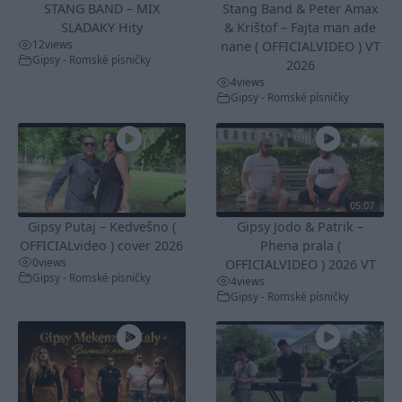
STANG BAND – MIX
Stang Band & Peter Amax
SLADAKY Hity
& Krištof – Fajta man ade
12
views
nane ( OFFICIALVIDEO ) VT
Gipsy - Romské písničky
2026
4
views
Gipsy - Romské písničky
05:07
Gipsy Putaj – Kedvešno (
Gipsy Jodo & Patrik –
OFFICIALvideo ) cover 2026
Phena prala (
0
views
OFFICIALVIDEO ) 2026 VT
Gipsy - Romské písničky
4
views
Gipsy - Romské písničky