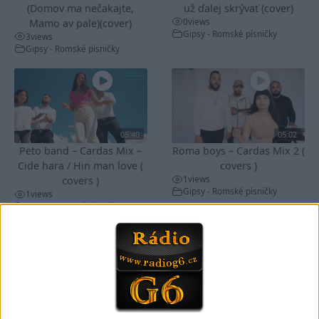
(Domov ma nečakajte,
už ďalej skrývať (cover)
0
views
Mamo av pale)(cover)
Gipsy - Romské písničky
3
views
Gipsy - Romské písničky
05:40
05:02
Peto band – Cardas Mix –
Roma boys – Cardas Mix 2 (
Cide hara / Hin man love (
covers )
1
views
covers )
Gipsy - Romské písničky
1
views
Gipsy - Romské písničky
05:29
02:33
TK band – Cardas MegaMix
Golon Junior ft. Mini Rendy