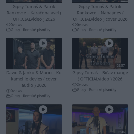
Gipsy Tomaš & Patrik
Gipsy Tomaš & Patrik
Rankovce – Karačona avel (
Rankovce – Nabajines (
OFFICIALvideo ) 2026
OFFICIALvideo ) cover 2026
0
views
0
views
Gipsy - Romské písničky
Gipsy - Romské písničky
03:57
David & Janko & Mario – Ko
Gipsy Tomaš – Bičav mange
kamel le devles ( cover
( OFFICIALvideo ) 2026
2
views
audio ) 2026
Gipsy - Romské písničky
0
views
Gipsy - Romské písničky
03:46