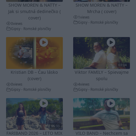
SHOW MOREN & NATTY –
SHOW MOREN & NATTY –
Jak si smutná dedinečko (
Mrcha ( cover)
1
views
cover)
Gipsy - Romské písničky
0
views
Gipsy - Romské písničky
03:04
Kristian DB – Čau lásko
Viktor FAMILY – Spievajme
(cover)
spolu
0
views
4
views
Gipsy - Romské písničky
Gipsy - Romské písničky
05:33
FARIBAND 2026 – LETO MIX
VILO BAND – Nechcem sa