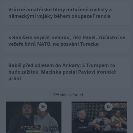
Vzácné amatérské filmy natočené civilisty a
německými vojáky během okupace Francie
S Babišem se prát nebudu, řekl Pavel. Zúčastní se
večeře lídrů NATO, na pozvání Turecka
Babiš před odletem do Ankary: S Trumpem to
bude zážitek. Macinka poslal Pavlovi ironické
přání
1 725 videos found
23:15
04:26