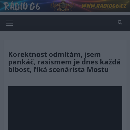
Skip
to
content
Primary
Menu
Korektnost odmítám, jsem
pankáč, rasismem je dnes každá
blbost, říká scenárista Mostu