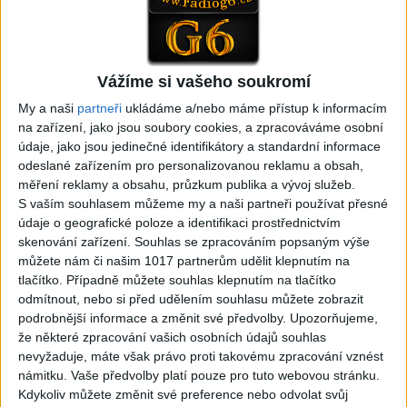
05:02
Peto band – Cardas Mix –
Roma boys – Cardas Mix 2 (
Cide hara / Hin man love (
covers )
1
views
covers )
Vážíme si vašeho soukromí
Gipsy - Romské písničky
0
views
Gipsy - Romské písničky
My a naši
partneři
ukládáme a/nebo máme přístup k informacím
na zařízení, jako jsou soubory cookies, a zpracováváme osobní
údaje, jako jsou jedinečné identifikátory a standardní informace
odeslané zařízením pro personalizovanou reklamu a obsah,
měření reklamy a obsahu, průzkum publika a vývoj služeb.
S vaším souhlasem můžeme my a naši partneři používat přesné
05:29
údaje o geografické poloze a identifikaci prostřednictvím
TK band – Cardas MegaMix
Golon Junior ft. Mini Rendy
skenování zařízení. Souhlas se zpracováním popsaným výše
( covers )
– Davaj davaj ( Official
můžete nám či našim 1017 partnerům udělit klepnutím na
3
views
video / cover )
tlačítko. Případně můžete souhlas klepnutím na tlačítko
Gipsy - Romské písničky
0
views
odmítnout, nebo si před udělením souhlasu můžete zobrazit
Gipsy - Romské písničky
podrobnější informace a změnit své předvolby.
Upozorňujeme,
že některé zpracování vašich osobních údajů souhlas
nevyžaduje, máte však právo proti takovému zpracování vznést
námitku. Vaše předvolby platí pouze pro tuto webovou stránku.
Kdykoliv můžete změnit své preference nebo odvolat svůj