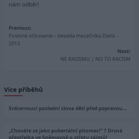
nám odběr!
Post
Previous:
Povinné očkovanie – beseda mesačníka Dieťa –
navigation
2013
Next:
NE RASISMU | NO TO RACISM
Více příběhů
Srdcervoucí poslední slova dětí před popravou…
„Chováte se jako pubertální pitomec!“ ? Drsná
přestřelka ve Sněmovně o střetu zájmů!