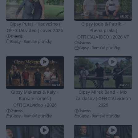
05:07
Gipsy Putaj – Kedvešno (
Gipsy Jodo & Patrik –
OFFICIALvideo ) cover 2026
Phena prala (
0
views
OFFICIALVIDEO ) 2026 VT
Gipsy - Romské písničky
4
views
Gipsy - Romské písničky
04:41
04:29
Gipsy Mekenzi & Kaly –
Gipsy Mirek Band – Mix
Barvale romes (
čardašov ( OFFICIALvideo )
OFFICIALvideo ) 2026
2026
2
views
3
views
Gipsy - Romské písničky
Gipsy - Romské písničky