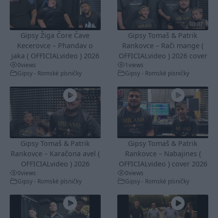
03:07
Gipsy Žiga Čore Čave
Gipsy Tomaš & Patrik
Kecerovce – Phandav o
Rankovce – Rači mange (
jaka ( OFFICIALvideo ) 2026
OFFICIALvideo ) 2026 cover
0
views
1
views
Gipsy - Romské písničky
Gipsy - Romské písničky
Gipsy Tomaš & Patrik
Gipsy Tomaš & Patrik
Rankovce – Karačona avel (
Rankovce – Nabajines (
OFFICIALvideo ) 2026
OFFICIALvideo ) cover 2026
0
views
0
views
Gipsy - Romské písničky
Gipsy - Romské písničky