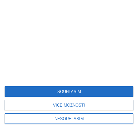
Stang Band & Peter Amax &
Krištof – Fajta man ade nane (
OFFICIALVIDEO ) VT 2026
1 měsíc ago
4
views
•
Gipsy - Romské písničky
Gipsy Putaj – Kedvešno (
OFFICIALvideo ) cover 2026
1 měsíc ago
0
views
•
Gipsy - Romské písničky
Gipsy Jodo & Patrik – Phena prala (
OFFICIALVIDEO ) 2026 VT
SOUHLASÍM
1 měsíc ago
4
views
•
Gipsy - Romské písničky
VÍCE MOŽNOSTÍ
Gipsy Mekenzi & Kaly – Barvale
NESOUHLASÍM
romes ( OFFICIALvideo ) 2026
1 měsíc ago
2
views
•
Gipsy - Romské písničky