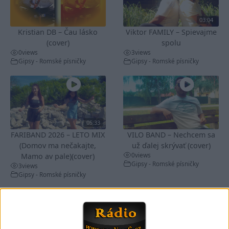
03:04
Kristian DB – Čau lásko
Viktor FAMILY – Spievajme
(cover)
spolu
0
views
3
views
Gipsy - Romské písničky
Gipsy - Romské písničky
05:33
FARIBAND 2026 – LETO MIX
VILO BAND – Nechcem sa
(Domov ma nečakajte,
už ďalej skrývať (cover)
0
views
Mamo av pale)(cover)
Gipsy - Romské písničky
3
views
Gipsy - Romské písničky