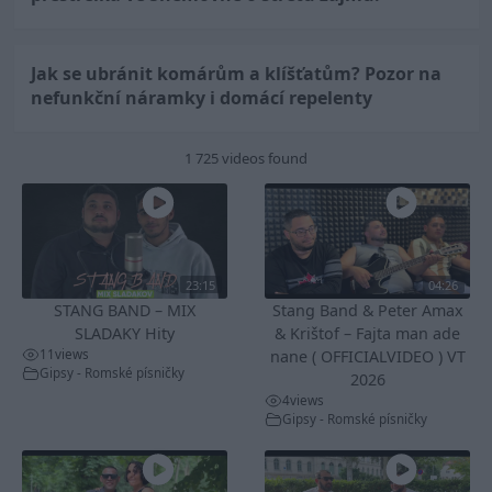
Jak se ubránit komárům a klíšťatům? Pozor na
nefunkční náramky i domácí repelenty
1 725 videos found
23:15
04:26
STANG BAND – MIX
Stang Band & Peter Amax
SLADAKY Hity
& Krištof – Fajta man ade
11
views
nane ( OFFICIALVIDEO ) VT
Gipsy - Romské písničky
2026
4
views
Gipsy - Romské písničky