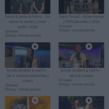
03:57
David & Janko & Mario – Ko
Gipsy Tomaš – Bičav mange
kamel le devles ( cover
( OFFICIALvideo ) 2026
2
views
audio ) 2026
Gipsy - Romské písničky
0
views
Gipsy - Romské písničky
03:46
SHOW MOREN & NATTY –
SHOW MOREN & NATTY –
Jak si smutná dedinečko (
Mrcha ( cover)
1
views
cover)
Gipsy - Romské písničky
0
views
Gipsy - Romské písničky