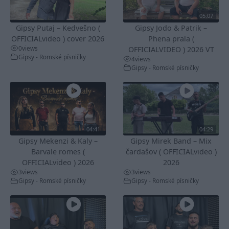
05:07
Gipsy Putaj – Kedvešno (
Gipsy Jodo & Patrik –
OFFICIALvideo ) cover 2026
Phena prala (
0
views
OFFICIALVIDEO ) 2026 VT
Gipsy - Romské písničky
4
views
Gipsy - Romské písničky
04:41
04:29
Gipsy Mekenzi & Kaly –
Gipsy Mirek Band – Mix
Barvale romes (
čardašov ( OFFICIALvideo )
OFFICIALvideo ) 2026
2026
3
views
3
views
Gipsy - Romské písničky
Gipsy - Romské písničky