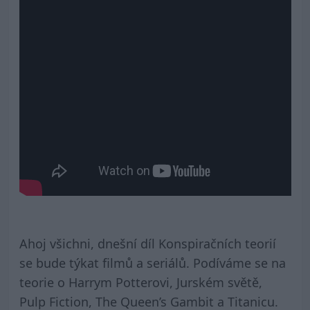
Ahoj všichni, dnešní díl Konspiračních teorií
se bude týkat filmů a seriálů. Podíváme se na
teorie o Harrym Potterovi, Jurském světě,
Pulp Fiction, The Queen’s Gambit a Titanicu.