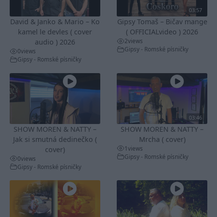
03:57
David & Janko & Mario – Ko
Gipsy Tomaš – Bičav mange
kamel le devles ( cover
( OFFICIALvideo ) 2026
2
views
audio ) 2026
Gipsy - Romské písničky
0
views
Gipsy - Romské písničky
03:46
SHOW MOREN & NATTY –
SHOW MOREN & NATTY –
Jak si smutná dedinečko (
Mrcha ( cover)
1
views
cover)
Gipsy - Romské písničky
0
views
Gipsy - Romské písničky