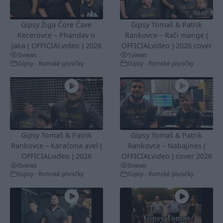
03:07
Gipsy Žiga Čore Čave
Gipsy Tomaš & Patrik
Kecerovce – Phandav o
Rankovce – Rači mange (
jaka ( OFFICIALvideo ) 2026
OFFICIALvideo ) 2026 cover
0
views
1
views
Gipsy - Romské písničky
Gipsy - Romské písničky
Gipsy Tomaš & Patrik
Gipsy Tomaš & Patrik
Rankovce – Karačona avel (
Rankovce – Nabajines (
OFFICIALvideo ) 2026
OFFICIALvideo ) cover 2026
0
views
0
views
Gipsy - Romské písničky
Gipsy - Romské písničky