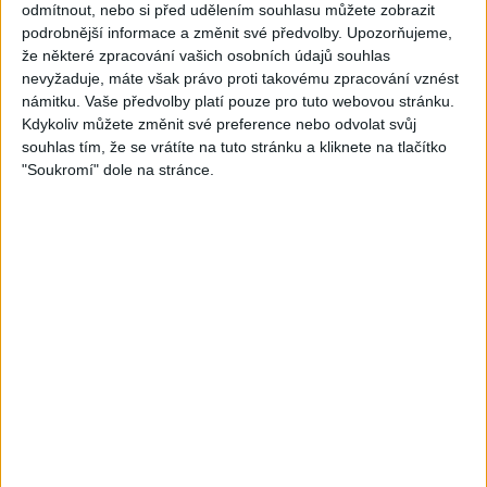
odmítnout, nebo si před udělením souhlasu můžete zobrazit
Peto band – Cardas Mix –
Roma boys – Cardas Mix 2 (
podrobnější informace a změnit své předvolby.
Upozorňujeme,
Cide hara / Hin man love (
covers )
že některé zpracování vašich osobních údajů souhlas
1
views
covers )
Gipsy - Romské písničky
nevyžaduje, máte však právo proti takovému zpracování vznést
1
views
Gipsy - Romské písničky
námitku. Vaše předvolby platí pouze pro tuto webovou stránku.
Kdykoliv můžete změnit své preference nebo odvolat svůj
souhlas tím, že se vrátíte na tuto stránku a kliknete na tlačítko
"Soukromí" dole na stránce.
05:29
02:33
TK band – Cardas MegaMix
Golon Junior ft. Mini Rendy
( covers )
– Davaj davaj ( Official
3
views
video / cover )
Gipsy - Romské písničky
1
views
Gipsy - Romské písničky
07:03
03:39