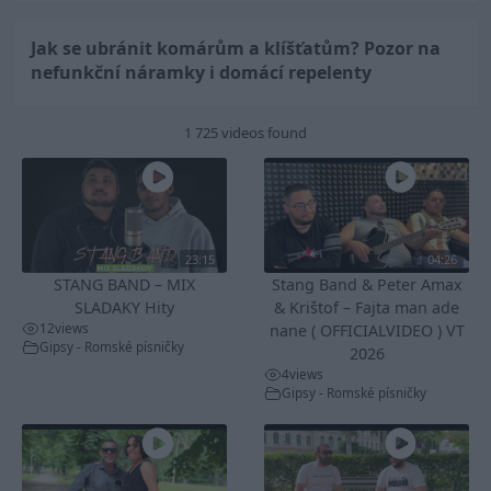
Jak se ubránit komárům a klíšťatům? Pozor na
nefunkční náramky i domácí repelenty
1 725 videos found
23:15
04:26
STANG BAND – MIX
Stang Band & Peter Amax
SLADAKY Hity
& Krištof – Fajta man ade
12
views
nane ( OFFICIALVIDEO ) VT
Gipsy - Romské písničky
2026
4
views
Gipsy - Romské písničky