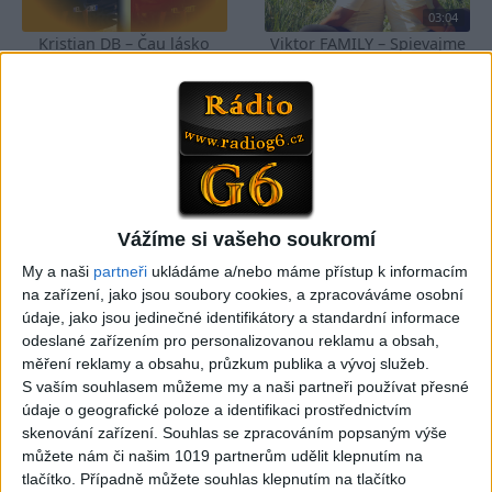
03:04
Kristian DB – Čau lásko
Viktor FAMILY – Spievajme
(cover)
spolu
0
views
4
views
Gipsy - Romské písničky
Gipsy - Romské písničky
Vážíme si vašeho soukromí
05:33
FARIBAND 2026 – LETO MIX
VILO BAND – Nechcem sa
My a naši
partneři
ukládáme a/nebo máme přístup k informacím
(Domov ma nečakajte,
už ďalej skrývať (cover)
na zařízení, jako jsou soubory cookies, a zpracováváme osobní
0
views
Mamo av pale)(cover)
údaje, jako jsou jedinečné identifikátory a standardní informace
Gipsy - Romské písničky
3
views
odeslané zařízením pro personalizovanou reklamu a obsah,
Gipsy - Romské písničky
měření reklamy a obsahu, průzkum publika a vývoj služeb.
S vaším souhlasem můžeme my a naši partneři používat přesné
údaje o geografické poloze a identifikaci prostřednictvím
skenování zařízení. Souhlas se zpracováním popsaným výše
můžete nám či našim 1019 partnerům udělit klepnutím na
tlačítko. Případně můžete souhlas klepnutím na tlačítko
05:40
05:02