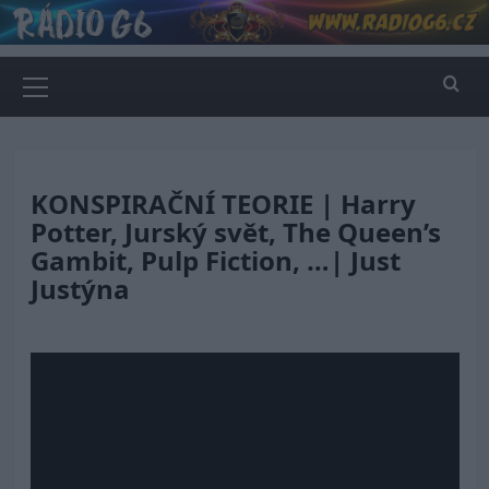
Skip
to
content
Primary
Menu
KONSPIRAČNÍ TEORIE | Harry
Potter, Jurský svět, The Queen’s
Gambit, Pulp Fiction, …| Just
Justýna