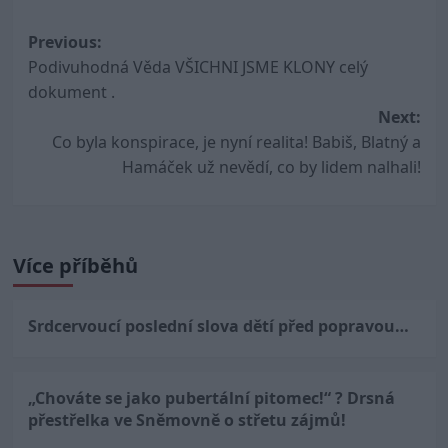
Post
Previous:
Podivuhodná Věda VŠICHNI JSME KLONY celý
navigation
dokument .
Next:
Co byla konspirace, je nyní realita! Babiš, Blatný a
Hamáček už nevědí, co by lidem nalhali!
Více příběhů
Srdcervoucí poslední slova dětí před popravou…
„Chováte se jako pubertální pitomec!“ ? Drsná
přestřelka ve Sněmovně o střetu zájmů!