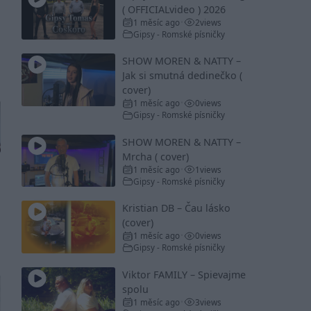
( OFFICIALvideo ) 2026
1 měsíc ago
2
views
•
Gipsy - Romské písničky
SHOW MOREN & NATTY –
Jak si smutná dedinečko (
cover)
1 měsíc ago
0
views
•
Gipsy - Romské písničky
SHOW MOREN & NATTY –
Mrcha ( cover)
1 měsíc ago
1
views
•
Gipsy - Romské písničky
Kristian DB – Čau lásko
(cover)
1 měsíc ago
0
views
•
Gipsy - Romské písničky
Viktor FAMILY – Spievajme
spolu
1 měsíc ago
3
views
•