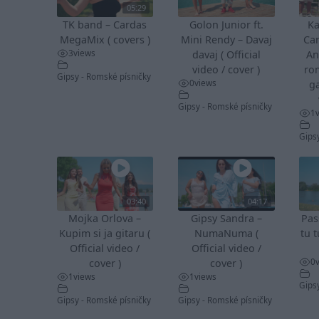
05:29
TK band – Cardas
Golon Junior ft.
Ka
MegaMix ( covers )
Mini Rendy – Davaj
Ca
3
views
davaj ( Official
An
video / cover )
ro
Gipsy - Romské písničky
0
views
ga
Gipsy - Romské písničky
1
Gips
03:40
04:17
Mojka Orlova –
Gipsy Sandra –
Pas
Kupim si ja gitaru (
NumaNuma (
tu t
Official video /
Official video /
0
cover )
cover )
1
views
1
views
Gips
Gipsy - Romské písničky
Gipsy - Romské písničky