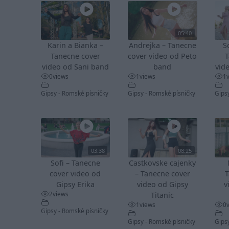
05:40
Karin a Bianka –
Andrejka – Tanecne
S
Tanecne cover
cover video od Peto
T
video od Sani band
band
vid
0
views
1
views
1
Gipsy - Romské písničky
Gipsy - Romské písničky
Gips
03:38
08:25
Sofi – Tanecne
Castkovske cajenky
cover video od
– Tanecne cover
T
Gipsy Erika
video od Gipsy
v
2
views
Titanic
1
views
0
Gipsy - Romské písničky
Gipsy - Romské písničky
Gips