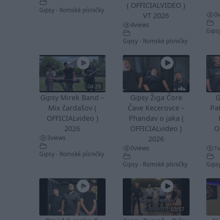
( OFFICIALVIDEO )
Gipsy - Romské písničky
0
VT 2026
4
views
Gips
Gipsy - Romské písničky
04:29
Gipsy Mirek Band –
Gipsy Žiga Čore
G
Mix čardašov (
Čave Kecerovce –
Pa
OFFICIALvideo )
Phandav o jaka (
2026
OFFICIALvideo )
O
3
views
2026
0
views
1
Gipsy - Romské písničky
Gipsy - Romské písničky
Gips
03:57