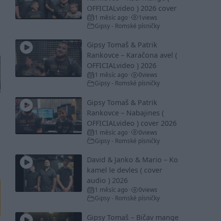
OFFICIALvideo ) 2026 cover
1 měsíc ago
1
views
•
Gipsy - Romské písničky
Gipsy Tomaš & Patrik
Rankovce – Karačona avel (
OFFICIALvideo ) 2026
1 měsíc ago
0
views
•
Gipsy - Romské písničky
Gipsy Tomaš & Patrik
Rankovce – Nabajines (
OFFICIALvideo ) cover 2026
1 měsíc ago
0
views
•
Gipsy - Romské písničky
David & Janko & Mario – Ko
kamel le devles ( cover
audio ) 2026
1 měsíc ago
0
views
•
Gipsy - Romské písničky
Gipsy Tomaš – Bičav mange