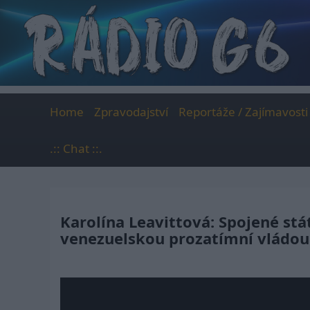
Skip
to
content
Home
Zpravodajství
Reportáže / Zajímavosti
.:: Chat ::.
Karolína Leavittová: Spojené st
venezuelskou prozatímní vládo