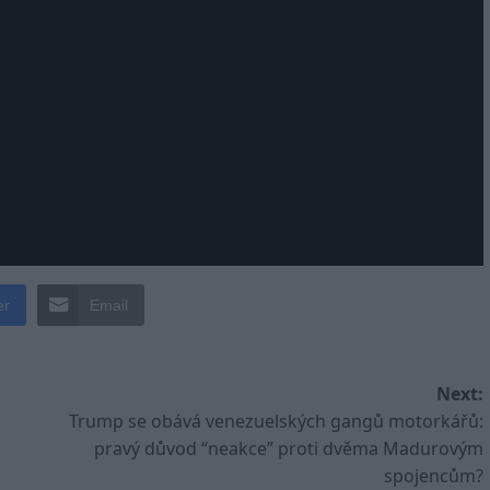
er
Email
Next:
Trump se obává venezuelských gangů motorkářů:
pravý důvod “neakce” proti dvěma Madurovým
spojencům?