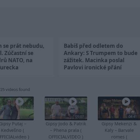
m se prát nebudu,
Babiš před odletem do
l. Zúčastní se
Ankary: S Trumpem to bude
drů NATO, na
zážitek. Macinka poslal
Turecka
Pavlovi ironické přání
725 videos found
05:07
04:41
Gipsy Putaj –
Gipsy Jodo & Patrik
Gipsy Mekenzi &
Kedvešno (
– Phena prala (
Kaly – Barvale
FFICIALvideo )
OFFICIALVIDEO )
romes (