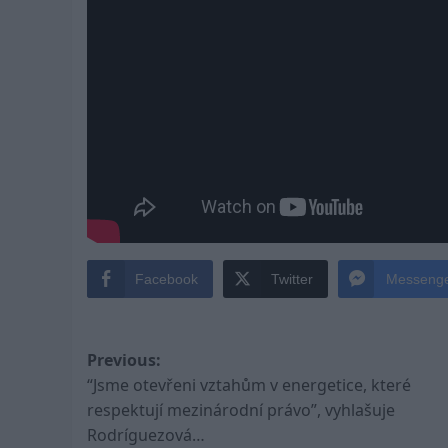
Facebook
Twitter
Messeng
Post
Previous:
“Jsme otevřeni vztahům v energetice, které
navigation
respektují mezinárodní právo”, vyhlašuje
Rodríguezová…