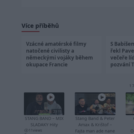
Více příběhů
Vzácné amatérské filmy
S Babiše
natočené civilisty a
řekl Pave
německými vojáky během
večeře lí
okupace Francie
pozvání 
1 
23:15
04:26
STANG BAND – MIX
Stang Band & Peter
SLADAKY Hity
Amax & Krištof –
11
views
Fajta man ade nane
O