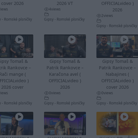
cover 2026
2026 VT
OFFICIALvideo )
views
4
views
2026
2
views
y - Romské písničky
Gipsy - Romské písničky
Gipsy - Romské písničky
03:07
ipsy Tomaš &
Gipsy Tomaš &
Gipsy Tomaš &
trik Rankovce –
Patrik Rankovce –
Patrik Rankovce –
Rači mange (
Karačona avel (
Nabajines (
FFICIALvideo )
OFFICIALvideo )
OFFICIALvideo )
2026 cover
2026
cover 2026
views
0
views
0
views
y - Romské písničky
Gipsy - Romské písničky
Gipsy - Romské písničky
03:46