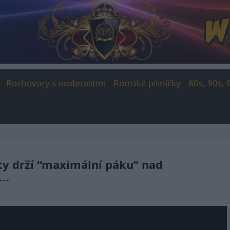
Rozhovory s osobnostmi
Romské písničky
80s, 90s, 
áty drží “maximální páku” nad
u…