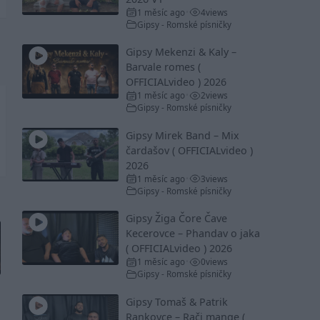
1 měsíc ago
4
views
•
Gipsy - Romské písničky
Gipsy Mekenzi & Kaly –
Barvale romes (
OFFICIALvideo ) 2026
1 měsíc ago
2
views
•
Gipsy - Romské písničky
Gipsy Mirek Band – Mix
čardašov ( OFFICIALvideo )
2026
1 měsíc ago
3
views
•
Gipsy - Romské písničky
Gipsy Žiga Čore Čave
Kecerovce – Phandav o jaka
( OFFICIALvideo ) 2026
1 měsíc ago
0
views
•
Gipsy - Romské písničky
Gipsy Tomaš & Patrik
Rankovce – Rači mange (