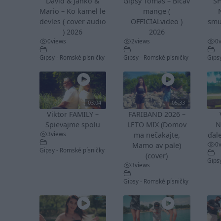
David & Janko &
Gipsy Tomaš – Bičav
S
Mario – Ko kamel le
mange (
devles ( cover audio
OFFICIALvideo )
smu
) 2026
2026
0
views
2
views
0
Gipsy - Romské písničky
Gipsy - Romské písničky
Gips
03:04
05:33
Viktor FAMILY –
FARIBAND 2026 –
Spievajme spolu
LETO MIX (Domov
N
3
views
ma nečakajte,
ďale
0
Mamo av pale)
Gipsy - Romské písničky
(cover)
Gips
3
views
Gipsy - Romské písničky