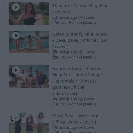
TK band – Cardas MegaMix
( covers )
1 měsíc ago
3
views
•
Gipsy - Romské písničky
Golon Junior ft. Mini Rendy
– Davaj davaj ( Official video
/ cover )
1 měsíc ago
0
views
•
Gipsy - Romské písničky
Kalai kiss band – Cardas
MegaMix – Ando Dubaj /
Hej romale / Kames te
garaves (Ofiicial
video/cover)
1 měsíc ago
1
views
•
Gipsy - Romské písničky
Gipsy Erika – Messenger (
Official video / cover )
1 měsíc ago
2
views
•
Gipsy - Romské písničky