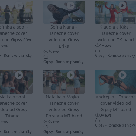
06:05
03:58
05:27
ofinka a spol -
Sofi a Nana –
Klaudia a Kika –
anecne cover
Tanecne cover
Tanecne cover
eo od Gipsy čáve
video od Gipsy
video od TK band
views
1
views
Erika
2
views
y - Romské písničky
Gipsy - Romské písničky
Gipsy - Romské písničky
Majka a spol
Natalka a Majka –
Andrejka – Tanecne
anecne cover
Tanecne cover
cover video od
ideo od Gipsy
video od Gipsy
Gipsy MT band
0
views
Titanic
Phrala a MT band
views
0
views
Gipsy - Romské písničky
y - Romské písničky
Gipsy - Romské písničky