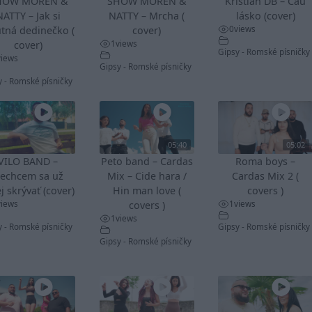
HOW MOREN &
SHOW MOREN &
Kristian DB – Čau
NATTY – Jak si
NATTY – Mrcha (
lásko (cover)
0
views
tná dedinečko (
cover)
1
views
cover)
Gipsy - Romské písničky
views
Gipsy - Romské písničky
y - Romské písničky
05:40
05:02
VILO BAND –
Peto band – Cardas
Roma boys –
echcem sa už
Mix – Cide hara /
Cardas Mix 2 (
j skrývať (cover)
Hin man love (
covers )
views
1
views
covers )
1
views
y - Romské písničky
Gipsy - Romské písničky
Gipsy - Romské písničky