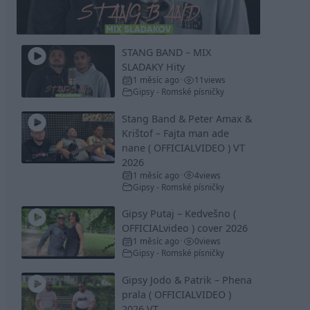
Video
STANG BAND – MIX
SLADAKY Hity
1 měsíc ago
11
views
•
Gipsy - Romské písničky
Stang Band & Peter Amax &
Krištof – Fajta man ade
nane ( OFFICIALVIDEO ) VT
2026
1 měsíc ago
4
views
•
Gipsy - Romské písničky
Gipsy Putaj – Kedvešno (
OFFICIALvideo ) cover 2026
1 měsíc ago
0
views
•
Gipsy - Romské písničky
Gipsy Jodo & Patrik – Phena
prala ( OFFICIALVIDEO )
2026 VT