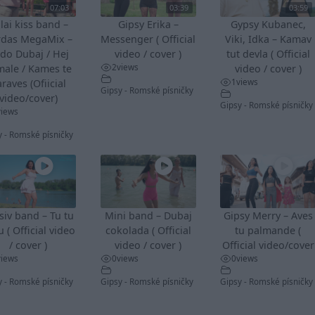
07:03
03:39
03:59
lai kiss band –
Gipsy Erika –
Gypsy Kubanec,
rdas MegaMix –
Messenger ( Official
Viki, Idka – Kamav
do Dubaj / Hej
video / cover )
tut devla ( Official
2
views
male / Kames te
video / cover )
1
views
raves (Ofiicial
Gipsy - Romské písničky
video/cover)
Gipsy - Romské písničky
views
y - Romské písničky
siv band – Tu tu
Mini band – Dubaj
Gipsy Merry – Aves
u ( Official video
cokolada ( Official
tu palmande (
/ cover )
video / cover )
Official video/cover
views
0
views
0
views
y - Romské písničky
Gipsy - Romské písničky
Gipsy - Romské písničky