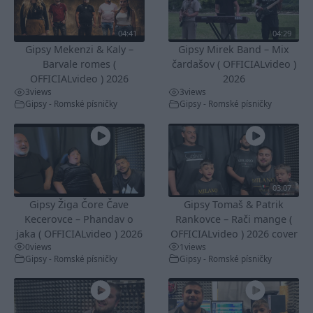
04:41
04:29
Gipsy Mekenzi & Kaly –
Gipsy Mirek Band – Mix
Barvale romes (
čardašov ( OFFICIALvideo )
OFFICIALvideo ) 2026
2026
3
views
3
views
Gipsy - Romské písničky
Gipsy - Romské písničky
03:07
Gipsy Žiga Čore Čave
Gipsy Tomaš & Patrik
Kecerovce – Phandav o
Rankovce – Rači mange (
jaka ( OFFICIALvideo ) 2026
OFFICIALvideo ) 2026 cover
0
views
1
views
Gipsy - Romské písničky
Gipsy - Romské písničky