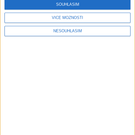
Gipsy - Romské písničky
SOUHLASÍM
Gipsy Tomaš & Patrik Rankovce –
VÍCE MOŽNOSTÍ
Rači mange ( OFFICIALvideo ) 2026
cover
1 měsíc ago
1
views
•
NESOUHLASÍM
Gipsy - Romské písničky
Gipsy Tomaš & Patrik Rankovce –
Karačona avel ( OFFICIALvideo )
2026
1 měsíc ago
0
views
•
Gipsy - Romské písničky
Gipsy Tomaš & Patrik Rankovce –
Nabajines ( OFFICIALvideo ) cover
2026
1 měsíc ago
0
views
•
Gipsy - Romské písničky
David & Janko & Mario – Ko kamel
le devles ( cover audio ) 2026
1 měsíc ago
0
views
•
Gipsy - Romské písničky