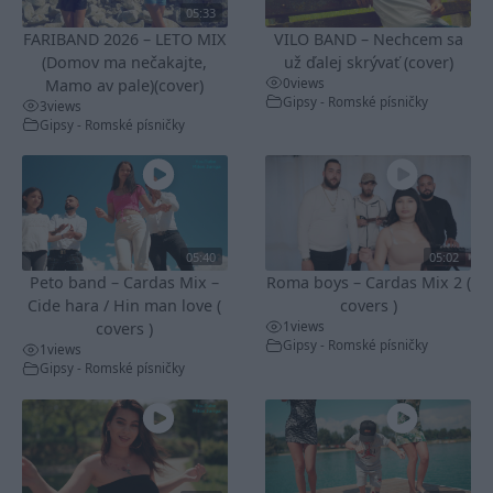
05:33
FARIBAND 2026 – LETO MIX
VILO BAND – Nechcem sa
(Domov ma nečakajte,
už ďalej skrývať (cover)
0
views
Mamo av pale)(cover)
Gipsy - Romské písničky
3
views
Gipsy - Romské písničky
05:40
05:02
Peto band – Cardas Mix –
Roma boys – Cardas Mix 2 (
Cide hara / Hin man love (
covers )
1
views
covers )
Gipsy - Romské písničky
1
views
Gipsy - Romské písničky