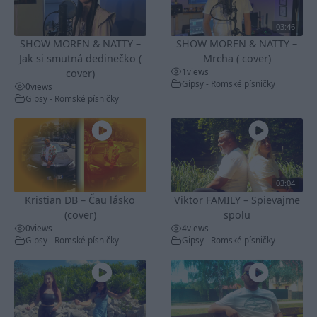
03:46
SHOW MOREN & NATTY –
SHOW MOREN & NATTY –
Jak si smutná dedinečko (
Mrcha ( cover)
1
views
cover)
Gipsy - Romské písničky
0
views
Gipsy - Romské písničky
03:04
Kristian DB – Čau lásko
Viktor FAMILY – Spievajme
(cover)
spolu
0
views
4
views
Gipsy - Romské písničky
Gipsy - Romské písničky