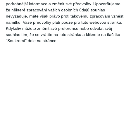
podrobnější informace a změnit své předvolby.
Upozorňujeme,
že některé zpracování vašich osobních údajů souhlas
Mini band – Dubaj
Gipsy Merry – Aves tu
nevyžaduje, máte však právo proti takovému zpracování vznést
cokolada ( Official video /
palmande ( Official
námitku. Vaše předvolby platí pouze pro tuto webovou stránku.
cover )
video/cover
Kdykoliv můžete změnit své preference nebo odvolat svůj
0
views
0
views
souhlas tím, že se vrátíte na tuto stránku a kliknete na tlačítko
Gipsy - Romské písničky
Gipsy - Romské písničky
"Soukromí" dole na stránce.
05:40
Karin a Bianka – Tanecne
Andrejka – Tanecne cover
cover video od Sani band
video od Peto band
0
views
1
views
Gipsy - Romské písničky
Gipsy - Romské písničky
06:05
03:58