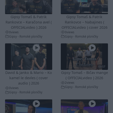
Gipsy Tomaš & Patrik
Gipsy Tomaš & Patrik
Rankovce – Karačona avel (
Rankovce – Nabajines (
OFFICIALvideo ) 2026
OFFICIALvideo ) cover 2026
0
views
0
views
Gipsy - Romské písničky
Gipsy - Romské písničky
03:57
David & Janko & Mario – Ko
Gipsy Tomaš – Bičav mange
kamel le devles ( cover
( OFFICIALvideo ) 2026
2
views
audio ) 2026
Gipsy - Romské písničky
0
views
Gipsy - Romské písničky