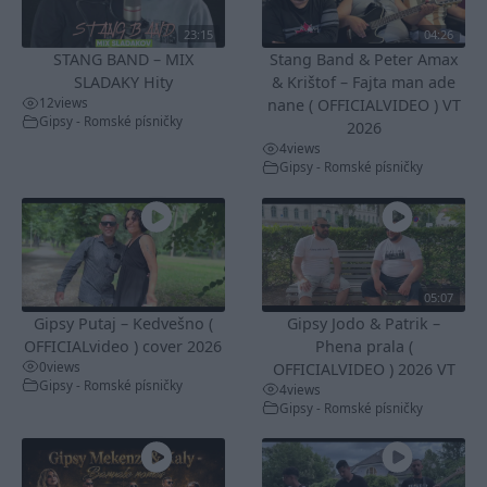
23:15
04:26
STANG BAND – MIX
Stang Band & Peter Amax
SLADAKY Hity
& Krištof – Fajta man ade
12
views
nane ( OFFICIALVIDEO ) VT
Gipsy - Romské písničky
2026
4
views
Gipsy - Romské písničky
05:07
Gipsy Putaj – Kedvešno (
Gipsy Jodo & Patrik –
OFFICIALvideo ) cover 2026
Phena prala (
0
views
OFFICIALVIDEO ) 2026 VT
Gipsy - Romské písničky
4
views
Gipsy - Romské písničky