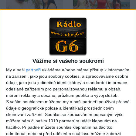
03:59
03:40
Gypsy Kubanec, Viki, Idka –
Mojka Orlova – Kupim si ja
Kamav tut devla ( Official
gitaru ( Official video /
video / cover )
cover )
1
views
1
views
Gipsy - Romské písničky
Gipsy - Romské písničky
Vážíme si vašeho soukromí
My a naši
partneři
ukládáme a/nebo máme přístup k informacím
na zařízení, jako jsou soubory cookies, a zpracováváme osobní
04:17
údaje, jako jsou jedinečné identifikátory a standardní informace
Gipsy Sandra – NumaNuma
Passiv band – Tu tu tu tu (
odeslané zařízením pro personalizovanou reklamu a obsah,
( Official video / cover )
Official video / cover )
měření reklamy a obsahu, průzkum publika a vývoj služeb.
1
views
0
views
S vaším souhlasem můžeme my a naši partneři používat přesné
Gipsy - Romské písničky
Gipsy - Romské písničky
údaje o geografické poloze a identifikaci prostřednictvím
skenování zařízení. Souhlas se zpracováním popsaným výše
můžete nám či našim 1019 partnerům udělit klepnutím na
tlačítko. Případně můžete souhlas klepnutím na tlačítko
odmítnout, nebo si před udělením souhlasu můžete zobrazit