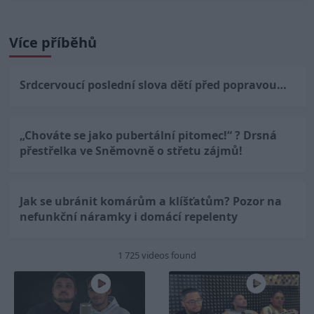
Více příběhů
Srdcervoucí poslední slova dětí před popravou…
„Chováte se jako pubertální pitomec!“ ? Drsná
přestřelka ve Sněmovně o střetu zájmů!
Jak se ubránit komárům a klíšťatům? Pozor na
nefunkční náramky i domácí repelenty
1 725 videos found