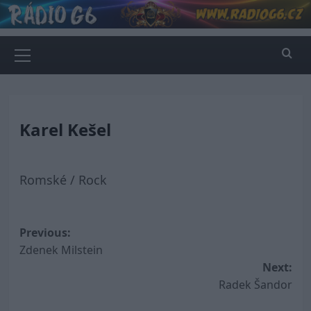
Skip
to
content
Primary
Menu
Karel Kešel
Romské / Rock
Post
Previous:
Zdenek Milstein
navigation
Next:
Radek Šandor