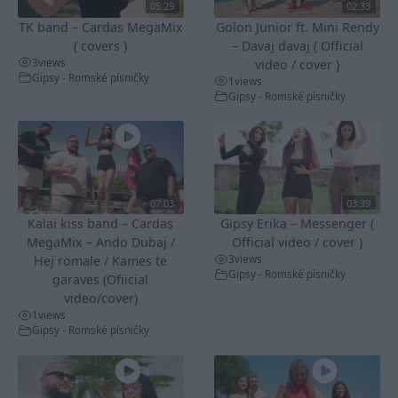
05:29
02:33
TK band – Cardas MegaMix
Golon Junior ft. Mini Rendy
( covers )
– Davaj davaj ( Official
3
views
video / cover )
Gipsy - Romské písničky
1
views
Gipsy - Romské písničky
07:03
03:39
Kalai kiss band – Cardas
Gipsy Erika – Messenger (
MegaMix – Ando Dubaj /
Official video / cover )
3
views
Hej romale / Kames te
Gipsy - Romské písničky
garaves (Ofiicial
video/cover)
1
views
Gipsy - Romské písničky