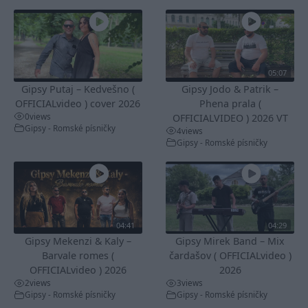
05:07
Gipsy Putaj – Kedvešno (
Gipsy Jodo & Patrik –
OFFICIALvideo ) cover 2026
Phena prala (
0
views
OFFICIALVIDEO ) 2026 VT
Gipsy - Romské písničky
4
views
Gipsy - Romské písničky
04:41
04:29
Gipsy Mekenzi & Kaly –
Gipsy Mirek Band – Mix
Barvale romes (
čardašov ( OFFICIALvideo )
OFFICIALvideo ) 2026
2026
2
views
3
views
Gipsy - Romské písničky
Gipsy - Romské písničky