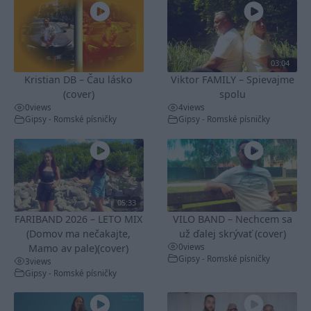
03:04
Kristian DB – Čau lásko
Viktor FAMILY – Spievajme
(cover)
spolu
0
views
4
views
Gipsy - Romské písničky
Gipsy - Romské písničky
05:33
FARIBAND 2026 – LETO MIX
VILO BAND – Nechcem sa
(Domov ma nečakajte,
už ďalej skrývať (cover)
0
views
Mamo av pale)(cover)
Gipsy - Romské písničky
3
views
Gipsy - Romské písničky