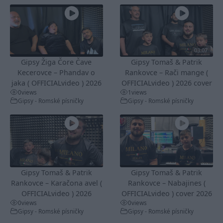
03:07
Gipsy Žiga Čore Čave
Gipsy Tomaš & Patrik
Kecerovce – Phandav o
Rankovce – Rači mange (
jaka ( OFFICIALvideo ) 2026
OFFICIALvideo ) 2026 cover
0
views
1
views
Gipsy - Romské písničky
Gipsy - Romské písničky
Gipsy Tomaš & Patrik
Gipsy Tomaš & Patrik
Rankovce – Karačona avel (
Rankovce – Nabajines (
OFFICIALvideo ) 2026
OFFICIALvideo ) cover 2026
0
views
0
views
Gipsy - Romské písničky
Gipsy - Romské písničky