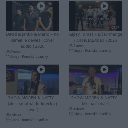
03:57
David & Janko & Mario – Ko
Gipsy Tomaš – Bičav mange
kamel le devles ( cover
( OFFICIALvideo ) 2026
2
views
audio ) 2026
Gipsy - Romské písničky
0
views
Gipsy - Romské písničky
03:46
SHOW MOREN & NATTY –
SHOW MOREN & NATTY –
Jak si smutná dedinečko (
Mrcha ( cover)
1
views
cover)
Gipsy - Romské písničky
0
views
Gipsy - Romské písničky