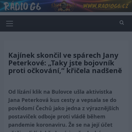
Skip
to
content
Primary
Menu
Kajínek skončil ve spárech Jany
Peterkové: „Taky jste bojovník
proti očkování,“ křičela nadšeně
Od lízání klik na Bulovce ušla aktivistka
Jana Peterková kus cesty a vepsala se do
povědomí Čechů jako jedna z výraznějších
postaviček odboje proti vládě během
pandemie koronaviru. Že se na její účet