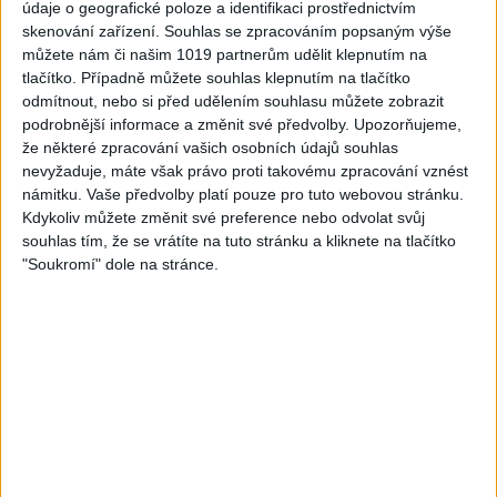
údaje o geografické poloze a identifikaci prostřednictvím
skenování zařízení. Souhlas se zpracováním popsaným výše
můžete nám či našim 1019 partnerům udělit klepnutím na
tlačítko. Případně můžete souhlas klepnutím na tlačítko
05:40
odmítnout, nebo si před udělením souhlasu můžete zobrazit
Karin a Bianka – Tanecne
Andrejka – Tanecne cover
podrobnější informace a změnit své předvolby.
Upozorňujeme,
cover video od Sani band
video od Peto band
že některé zpracování vašich osobních údajů souhlas
0
views
1
views
Gipsy - Romské písničky
Gipsy - Romské písničky
nevyžaduje, máte však právo proti takovému zpracování vznést
námitku. Vaše předvolby platí pouze pro tuto webovou stránku.
Kdykoliv můžete změnit své preference nebo odvolat svůj
souhlas tím, že se vrátíte na tuto stránku a kliknete na tlačítko
"Soukromí" dole na stránce.
06:05
03:58
Sofinka a spol -Tanecne
Sofi a Nana – Tanecne
cover video od Gipsy čáve
cover video od Gipsy Erika
1
views
2
views
Gipsy - Romské písničky
Gipsy - Romské písničky