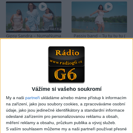
04:17
Gipsy Sandra – NumaNuma
Passiv band – Tu tu tu tu (
( Official video / cover )
Official video / cover )
1
views
0
views
Gipsy - Romské písničky
Gipsy - Romské písničky
Vážíme si vašeho soukromí
Mini band – Dubaj
Gipsy Merry – Aves tu
My a naši
partneři
ukládáme a/nebo máme přístup k informacím
cokolada ( Official video /
palmande ( Official
na zařízení, jako jsou soubory cookies, a zpracováváme osobní
cover )
video/cover
údaje, jako jsou jedinečné identifikátory a standardní informace
0
views
0
views
odeslané zařízením pro personalizovanou reklamu a obsah,
Gipsy - Romské písničky
Gipsy - Romské písničky
měření reklamy a obsahu, průzkum publika a vývoj služeb.
S vaším souhlasem můžeme my a naši partneři používat přesné