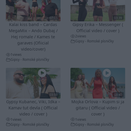
07:03
03:39
Kalai kiss band – Cardas
Gipsy Erika – Messenger (
MegaMix – Ando Dubaj /
Official video / cover )
2
views
Hej romale / Kames te
Gipsy - Romské písničky
garaves (Ofiicial
video/cover)
1
views
Gipsy - Romské písničky
03:59
03:40
Gypsy Kubanec, Viki, Idka –
Mojka Orlova – Kupim si ja
Kamav tut devla ( Official
gitaru ( Official video /
video / cover )
cover )
1
views
1
views
Gipsy - Romské písničky
Gipsy - Romské písničky