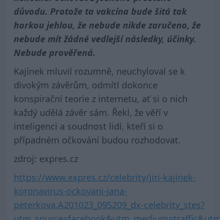
důvodu. Protože ta vakcína bude šitá tak
horkou jehlou, že nebude nikde zaručeno, že
nebude mít žádné vedlejší následky, účinky.
Nebude prověřená.
Kajínek mluvil rozumně, neuchyloval se k
divokým závěrům, odmítl dokonce
konspirační teorie z internetu, ať si o nich
každý udělá závěr sám. Řekl, že věří v
inteligenci a soudnost lidí, kteří si o
případném očkování budou rozhodovat.
zdroj: expres.cz
https://www.expres.cz/celebrity/jiri-kajinek-
koronavirus-ockovani-jana-
peterkova.A201023_095209_dx-celebrity_stes?
utm_source=facebook&utm_medium=traffic&ut