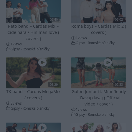
05:40
05:02
Peto band – Cardas Mix –
Roma boys – Cardas Mix 2 (
Cide hara / Hin man love (
covers )
1
views
covers )
Gipsy - Romské písničky
1
views
Gipsy - Romské písničky
05:29
02:33
TK band – Cardas MegaMix
Golon Junior ft. Mini Rendy
( covers )
– Davaj davaj ( Official
3
views
video / cover )
Gipsy - Romské písničky
1
views
Gipsy - Romské písničky