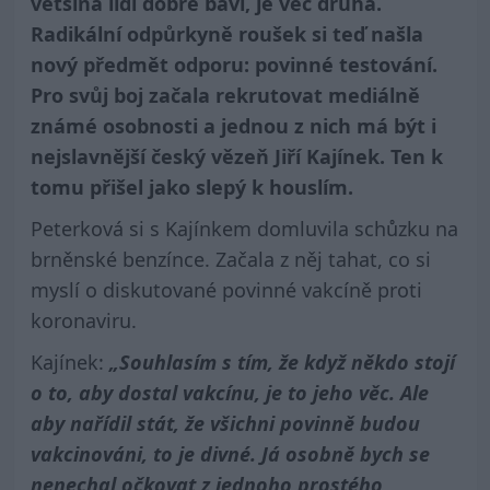
většina lidí dobře baví, je věc druhá.
Radikální odpůrkyně roušek si teď našla
nový předmět odporu: povinné testování.
Pro svůj boj začala rekrutovat mediálně
známé osobnosti a jednou z nich má být i
nejslavnější český vězeň Jiří Kajínek. Ten k
tomu přišel jako slepý k houslím.
Peterková si s Kajínkem domluvila schůzku na
brněnské benzínce. Začala z něj tahat, co si
myslí o diskutované povinné vakcíně proti
koronaviru.
Kajínek:
„Souhlasím s tím, že když někdo stojí
o to, aby dostal vakcínu, je to jeho věc. Ale
aby nařídil stát, že všichni povinně budou
vakcinováni, to je divné. Já osobně bych se
nenechal očkovat z jednoho prostého