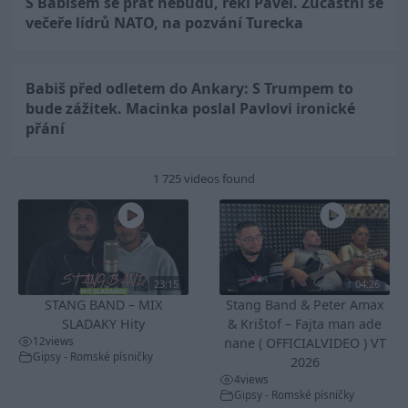
S Babišem se prát nebudu, řekl Pavel. Zúčastní se
večeře lídrů NATO, na pozvání Turecka
Babiš před odletem do Ankary: S Trumpem to
bude zážitek. Macinka poslal Pavlovi ironické
přání
1 725 videos found
23:15
04:26
STANG BAND – MIX
Stang Band & Peter Amax
SLADAKY Hity
& Krištof – Fajta man ade
12
views
nane ( OFFICIALVIDEO ) VT
Gipsy - Romské písničky
2026
4
views
Gipsy - Romské písničky