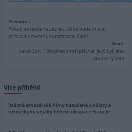
Post
Previous:
Pokud se nestane zázrak, vláda bude muset
navigation
přitvrdit omezení, konstatoval Babiš
Next:
Karel Gott (†80) před smrtí přiznal, jaký byl jeho
skutečný sen!
Více příběhů
Vzácné amatérské filmy natočené civilisty a
německými vojáky během okupace Francie