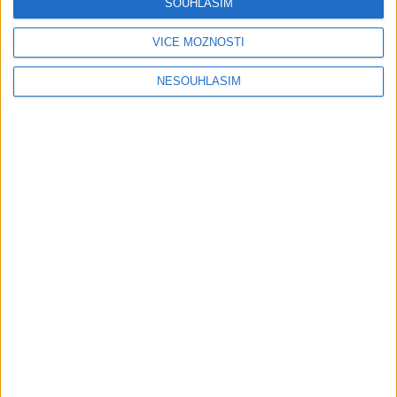
SOUHLASÍM
Gypsy Kubanec, Viki, Idka – Kamav
tut devla ( Official video / cover )
VÍCE MOŽNOSTÍ
1 měsíc ago
1
views
•
Gipsy - Romské písničky
NESOUHLASÍM
Mojka Orlova – Kupim si ja gitaru (
Official video / cover )
1 měsíc ago
1
views
•
Gipsy - Romské písničky
Gipsy Sandra – NumaNuma (
Official video / cover )
1 měsíc ago
1
views
•
Gipsy - Romské písničky
Passiv band – Tu tu tu tu ( Official
video / cover )
1 měsíc ago
0
views
•
Gipsy - Romské písničky