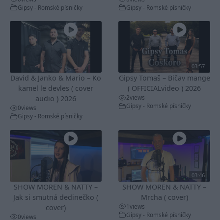
Gipsy - Romské písničky
Gipsy - Romské písničky
03:57
David & Janko & Mario – Ko
Gipsy Tomaš – Bičav mange
kamel le devles ( cover
( OFFICIALvideo ) 2026
2
views
audio ) 2026
Gipsy - Romské písničky
0
views
Gipsy - Romské písničky
03:46
SHOW MOREN & NATTY –
SHOW MOREN & NATTY –
Jak si smutná dedinečko (
Mrcha ( cover)
1
views
cover)
Gipsy - Romské písničky
0
views