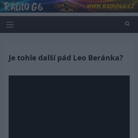
Skip
to
content
Primary
Menu
Je tohle další pád Leo Beránka?