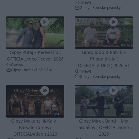
4
views
Gipsy - Romské písničky
05:07
Gipsy Putaj – Kedvešno (
Gipsy Jodo & Patrik –
OFFICIALvideo ) cover 2026
Phena prala (
0
views
OFFICIALVIDEO ) 2026 VT
Gipsy - Romské písničky
4
views
Gipsy - Romské písničky
04:41
04:29
Gipsy Mekenzi & Kaly –
Gipsy Mirek Band – Mix
Barvale romes (
čardašov ( OFFICIALvideo )
OFFICIALvideo ) 2026
2026