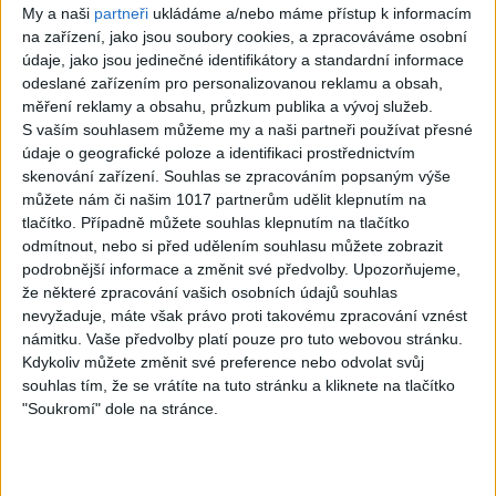
My a naši
partneři
ukládáme a/nebo máme přístup k informacím
na zařízení, jako jsou soubory cookies, a zpracováváme osobní
údaje, jako jsou jedinečné identifikátory a standardní informace
odeslané zařízením pro personalizovanou reklamu a obsah,
měření reklamy a obsahu, průzkum publika a vývoj služeb.
07:03
03:39
S vaším souhlasem můžeme my a naši partneři používat přesné
Kalai kiss band – Cardas
Gipsy Erika – Messenger (
údaje o geografické poloze a identifikaci prostřednictvím
MegaMix – Ando Dubaj /
Official video / cover )
skenování zařízení. Souhlas se zpracováním popsaným výše
2
views
Hej romale / Kames te
Gipsy - Romské písničky
můžete nám či našim 1017 partnerům udělit klepnutím na
garaves (Ofiicial
tlačítko. Případně můžete souhlas klepnutím na tlačítko
video/cover)
odmítnout, nebo si před udělením souhlasu můžete zobrazit
1
views
Gipsy - Romské písničky
podrobnější informace a změnit své předvolby.
Upozorňujeme,
že některé zpracování vašich osobních údajů souhlas
nevyžaduje, máte však právo proti takovému zpracování vznést
námitku. Vaše předvolby platí pouze pro tuto webovou stránku.
Kdykoliv můžete změnit své preference nebo odvolat svůj
souhlas tím, že se vrátíte na tuto stránku a kliknete na tlačítko
03:59
03:40
"Soukromí" dole na stránce.
Gypsy Kubanec, Viki, Idka –
Mojka Orlova – Kupim si ja
Kamav tut devla ( Official
gitaru ( Official video /
video / cover )
cover )
1
views
1
views