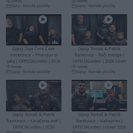
2
views
3
views
Gipsy - Romské písničky
Gipsy - Romské písničky
03:07
Gipsy Žiga Čore Čave
Gipsy Tomaš & Patrik
Kecerovce – Phandav o
Rankovce – Rači mange (
jaka ( OFFICIALvideo ) 2026
OFFICIALvideo ) 2026 cover
0
views
1
views
Gipsy - Romské písničky
Gipsy - Romské písničky
Gipsy Tomaš & Patrik
Gipsy Tomaš & Patrik
Rankovce – Karačona avel (
Rankovce – Nabajines (
OFFICIALvideo ) 2026
OFFICIALvideo ) cover 2026
0
views
0
views