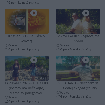
Gipsy - Romské písničky
03:04
Kristian DB – Čau lásko
Viktor FAMILY – Spievajme
(cover)
spolu
0
views
3
views
Gipsy - Romské písničky
Gipsy - Romské písničky
05:33
FARIBAND 2026 – LETO MIX
VILO BAND – Nechcem sa
(Domov ma nečakajte,
už ďalej skrývať (cover)
0
views
Mamo av pale)(cover)
Gipsy - Romské písničky
3
views
Gipsy - Romské písničky