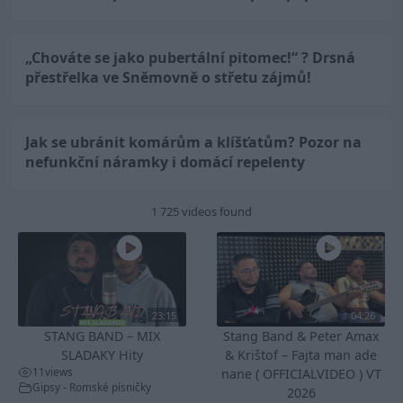
„Chováte se jako pubertální pitomec!“ ? Drsná
přestřelka ve Sněmovně o střetu zájmů!
Jak se ubránit komárům a klíšťatům? Pozor na
nefunkční náramky i domácí repelenty
1 725 videos found
23:15
04:26
STANG BAND – MIX
Stang Band & Peter Amax
SLADAKY Hity
& Krištof – Fajta man ade
11
views
nane ( OFFICIALVIDEO ) VT
Gipsy - Romské písničky
2026