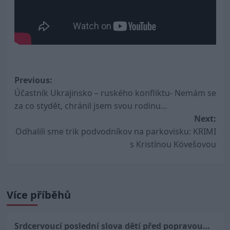
Post
Previous:
Účastník Ukrajinsko – ruského konfliktu- Nemám se
navigation
za co stydět, chránil jsem svou rodinu…
Next:
Odhalili sme trik podvodníkov na parkovisku: KRIMI
s Kristínou Kövešovou
Více příběhů
Srdcervoucí poslední slova dětí před popravou…