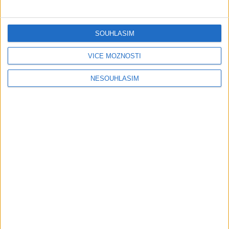
Gipsy Mekenzi & Kaly – Barvale
romes ( OFFICIALvideo ) 2026
1 měsíc ago
2
views
•
SOUHLASÍM
Gipsy - Romské písničky
VÍCE MOŽNOSTÍ
Gipsy Mirek Band – Mix čardašov (
OFFICIALvideo ) 2026
NESOUHLASÍM
1 měsíc ago
3
views
•
Gipsy - Romské písničky
Gipsy Žiga Čore Čave Kecerovce –
Phandav o jaka ( OFFICIALvideo )
2026
1 měsíc ago
0
views
•
Gipsy - Romské písničky
Gipsy Tomaš & Patrik Rankovce –
Rači mange ( OFFICIALvideo ) 2026
cover
1 měsíc ago
1
views
•
Gipsy - Romské písničky