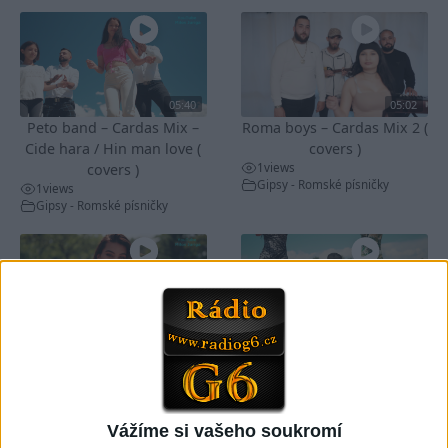
05:40
05:02
Peto band – Cardas Mix –
Roma boys – Cardas Mix 2 (
Cide hara / Hin man love (
covers )
1
views
covers )
Gipsy - Romské písničky
1
views
Gipsy - Romské písničky
05:29
TK band – Cardas MegaMix
Golon Junior ft. Mini Rendy
( covers )
– Davaj davaj ( Official
3
views
video / cover )
Gipsy - Romské písničky
0
views
Gipsy - Romské písničky
Vážíme si vašeho soukromí