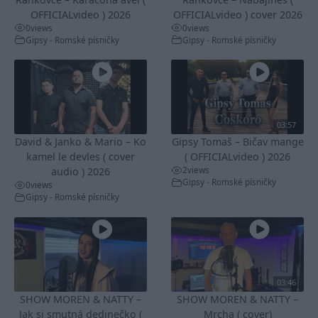
OFFICIALvideo ) 2026
OFFICIALvideo ) cover 2026
0
views
0
views
Gipsy - Romské písničky
Gipsy - Romské písničky
03:57
David & Janko & Mario – Ko
Gipsy Tomaš – Bičav mange
kamel le devles ( cover
( OFFICIALvideo ) 2026
2
views
audio ) 2026
Gipsy - Romské písničky
0
views
Gipsy - Romské písničky
03:46
SHOW MOREN & NATTY –
SHOW MOREN & NATTY –
Jak si smutná dedinečko (
Mrcha ( cover)