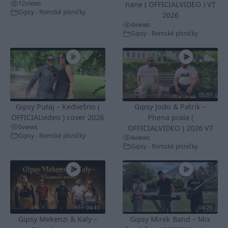
12
views
nane ( OFFICIALVIDEO ) VT
Gipsy - Romské písničky
2026
4
views
Gipsy - Romské písničky
05:07
Gipsy Putaj – Kedvešno (
Gipsy Jodo & Patrik –
OFFICIALvideo ) cover 2026
Phena prala (
0
views
OFFICIALVIDEO ) 2026 VT
Gipsy - Romské písničky
4
views
Gipsy - Romské písničky
04:41
04:29
Gipsy Mekenzi & Kaly –
Gipsy Mirek Band – Mix