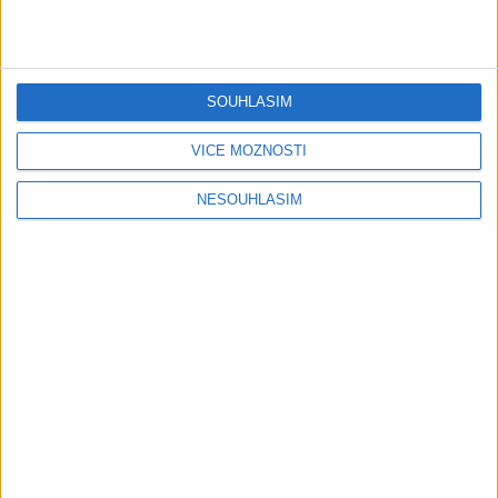
Gipsy - Romské písničky
Gipsy Mekenzi & Kaly – Barvale
romes ( OFFICIALvideo ) 2026
SOUHLASÍM
1 měsíc ago
3
views
•
Gipsy - Romské písničky
VÍCE MOŽNOSTÍ
Gipsy Mirek Band – Mix čardašov (
NESOUHLASÍM
OFFICIALvideo ) 2026
1 měsíc ago
3
views
•
Gipsy - Romské písničky
Gipsy Žiga Čore Čave Kecerovce –
Phandav o jaka ( OFFICIALvideo )
2026
1 měsíc ago
0
views
•
Gipsy - Romské písničky
Gipsy Tomaš & Patrik Rankovce –
Rači mange ( OFFICIALvideo ) 2026
cover