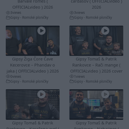
Barvale romes (
čardašov ( OFFICIALvideo )
OFFICIALvideo ) 2026
2026
3
views
3
views
Gipsy - Romské písničky
Gipsy - Romské písničky
03:07
Gipsy Žiga Čore Čave
Gipsy Tomaš & Patrik
Kecerovce – Phandav o
Rankovce – Rači mange (
jaka ( OFFICIALvideo ) 2026
OFFICIALvideo ) 2026 cover
0
views
1
views
Gipsy - Romské písničky
Gipsy - Romské písničky
Gipsy Tomaš & Patrik
Gipsy Tomaš & Patrik
Rankovce – Karačona avel (
Rankovce – Nabajines (