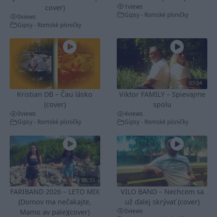
1
views
cover)
Gipsy - Romské písničky
0
views
Gipsy - Romské písničky
03:04
Kristian DB – Čau lásko
Viktor FAMILY – Spievajme
(cover)
spolu
0
views
4
views
Gipsy - Romské písničky
Gipsy - Romské písničky
05:33
FARIBAND 2026 – LETO MIX
VILO BAND – Nechcem sa
(Domov ma nečakajte,
už ďalej skrývať (cover)
0
views
Mamo av pale)(cover)