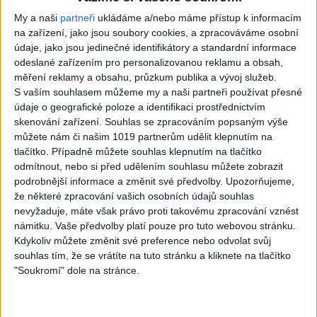
1
views
Gipsy - Romské písničky
My a naši
partneři
ukládáme a/nebo máme přístup k informacím
na zařízení, jako jsou soubory cookies, a zpracováváme osobní
údaje, jako jsou jedinečné identifikátory a standardní informace
odeslané zařízením pro personalizovanou reklamu a obsah,
měření reklamy a obsahu, průzkum publika a vývoj služeb.
S vaším souhlasem můžeme my a naši partneři používat přesné
07:03
03:39
údaje o geografické poloze a identifikaci prostřednictvím
Kalai kiss band – Cardas
Gipsy Erika – Messenger (
skenování zařízení. Souhlas se zpracováním popsaným výše
MegaMix – Ando Dubaj /
Official video / cover )
můžete nám či našim 1019 partnerům udělit klepnutím na
3
views
Hej romale / Kames te
tlačítko. Případně můžete souhlas klepnutím na tlačítko
Gipsy - Romské písničky
garaves (Ofiicial
odmítnout, nebo si před udělením souhlasu můžete zobrazit
video/cover)
podrobnější informace a změnit své předvolby.
Upozorňujeme,
1
views
že některé zpracování vašich osobních údajů souhlas
Gipsy - Romské písničky
nevyžaduje, máte však právo proti takovému zpracování vznést
námitku. Vaše předvolby platí pouze pro tuto webovou stránku.
Kdykoliv můžete změnit své preference nebo odvolat svůj
souhlas tím, že se vrátíte na tuto stránku a kliknete na tlačítko
"Soukromí" dole na stránce.
03:59
03:40
Gypsy Kubanec, Viki, Idka –
Mojka Orlova – Kupim si ja