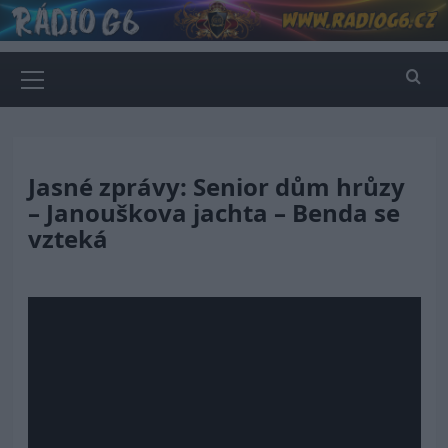
Skip
to
content
Primary
Menu
Jasné zprávy: Senior dům hrůzy
– Janouškova jachta – Benda se
vzteká