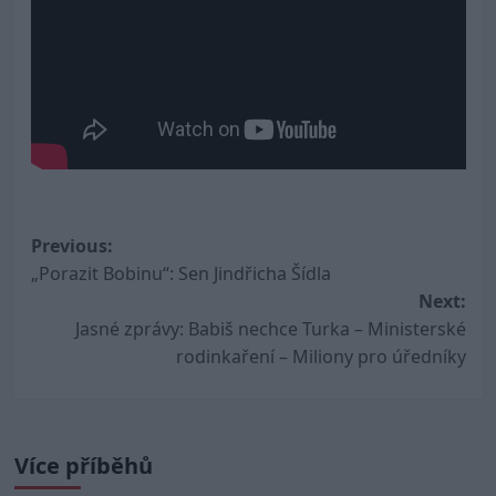
Post
Previous:
„Porazit Bobinu“: Sen Jindřicha Šídla
navigation
Next:
Jasné zprávy: Babiš nechce Turka – Ministerské
rodinkaření – Miliony pro úředníky
Více příběhů