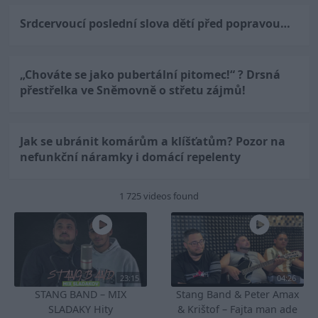
Srdcervoucí poslední slova dětí před popravou…
„Chováte se jako pubertální pitomec!“ ? Drsná
přestřelka ve Sněmovně o střetu zájmů!
Jak se ubránit komárům a klíšťatům? Pozor na
nefunkční náramky i domácí repelenty
1 725 videos found
23:15
04:26
STANG BAND – MIX
Stang Band & Peter Amax
SLADAKY Hity
& Krištof – Fajta man ade