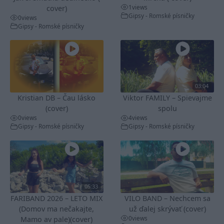
1
views
cover)
Gipsy - Romské písničky
0
views
Gipsy - Romské písničky
03:04
Kristian DB – Čau lásko
Viktor FAMILY – Spievajme
(cover)
spolu
0
views
4
views
Gipsy - Romské písničky
Gipsy - Romské písničky
05:33
FARIBAND 2026 – LETO MIX
VILO BAND – Nechcem sa
(Domov ma nečakajte,
už ďalej skrývať (cover)
0
views
Mamo av pale)(cover)