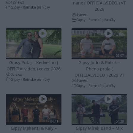
12
views
nane ( OFFICIALVIDEO ) VT
Gipsy - Romské písničky
2026
4
views
Gipsy - Romské písničky
05:07
Gipsy Putaj – Kedvešno (
Gipsy Jodo & Patrik –
OFFICIALvideo ) cover 2026
Phena prala (
0
views
OFFICIALVIDEO ) 2026 VT
Gipsy - Romské písničky
4
views
Gipsy - Romské písničky
04:41
04:29
Gipsy Mekenzi & Kaly –
Gipsy Mirek Band – Mix