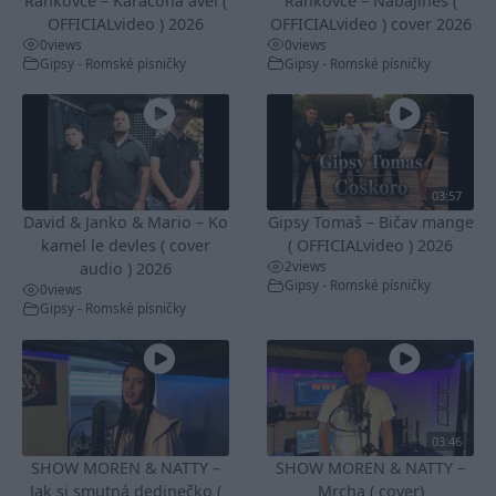
Rankovce – Karačona avel (
Rankovce – Nabajines (
OFFICIALvideo ) 2026
OFFICIALvideo ) cover 2026
0
views
0
views
Gipsy - Romské písničky
Gipsy - Romské písničky
03:57
David & Janko & Mario – Ko
Gipsy Tomaš – Bičav mange
kamel le devles ( cover
( OFFICIALvideo ) 2026
2
views
audio ) 2026
Gipsy - Romské písničky
0
views
Gipsy - Romské písničky
03:46
SHOW MOREN & NATTY –
SHOW MOREN & NATTY –
Jak si smutná dedinečko (
Mrcha ( cover)