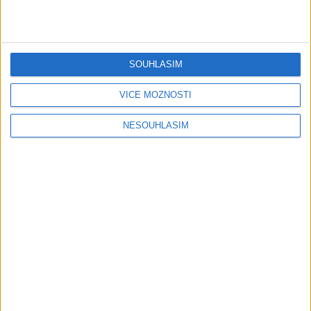
Gipsy - Romské písničky
Gipsy Mekenzi & Kaly – Barvale
romes ( OFFICIALvideo ) 2026
SOUHLASÍM
1 měsíc ago
3
views
•
Gipsy - Romské písničky
VÍCE MOŽNOSTÍ
Gipsy Mirek Band – Mix čardašov (
NESOUHLASÍM
OFFICIALvideo ) 2026
1 měsíc ago
3
views
•
Gipsy - Romské písničky
Gipsy Žiga Čore Čave Kecerovce –
Phandav o jaka ( OFFICIALvideo )
2026
1 měsíc ago
0
views
•
Gipsy - Romské písničky
Gipsy Tomaš & Patrik Rankovce –
Rači mange ( OFFICIALvideo ) 2026
cover