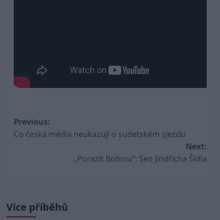
Post
Previous:
Co česká média neukazují o sudetském sjezdu
navigation
Next:
„Porazit Bobinu“: Sen Jindřicha Šídla
Více příběhů