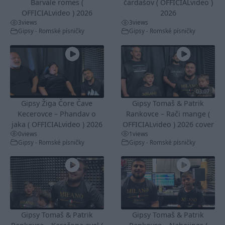
Barvale romes (
čardašov ( OFFICIALvideo )
OFFICIALvideo ) 2026
2026
3
views
3
views
Gipsy - Romské písničky
Gipsy - Romské písničky
03:07
Gipsy Žiga Čore Čave
Gipsy Tomaš & Patrik
Kecerovce – Phandav o
Rankovce – Rači mange (
jaka ( OFFICIALvideo ) 2026
OFFICIALvideo ) 2026 cover
0
views
1
views
Gipsy - Romské písničky
Gipsy - Romské písničky
Gipsy Tomaš & Patrik
Gipsy Tomaš & Patrik