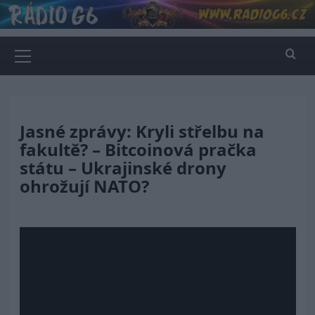
Skip
to
content
Primary
Menu
Jasné zprávy: Kryli střelbu na
fakultě? – Bitcoinová pračka
státu – Ukrajinské drony
ohrožují NATO?