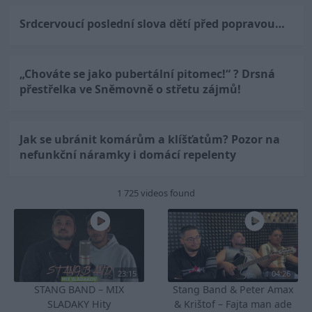
Srdcervoucí poslední slova dětí před popravou…
„Chováte se jako pubertální pitomec!“ ? Drsná
přestřelka ve Sněmovně o střetu zájmů!
Jak se ubránit komárům a klíšťatům? Pozor na
nefunkční náramky i domácí repelenty
1 725 videos found
23:15
04:26
STANG BAND – MIX
Stang Band & Peter Amax
SLADAKY Hity
& Krištof – Fajta man ade