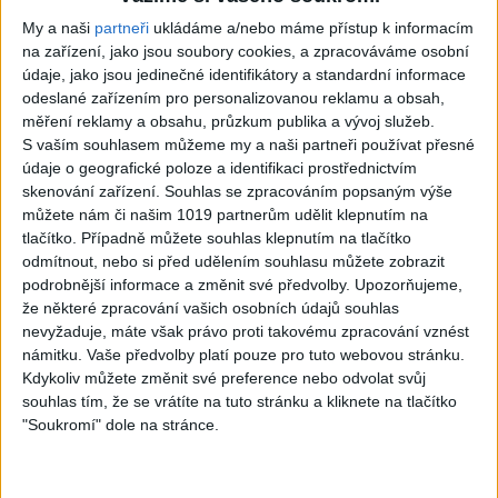
1
views
Gipsy - Romské písničky
My a naši
partneři
ukládáme a/nebo máme přístup k informacím
na zařízení, jako jsou soubory cookies, a zpracováváme osobní
údaje, jako jsou jedinečné identifikátory a standardní informace
odeslané zařízením pro personalizovanou reklamu a obsah,
měření reklamy a obsahu, průzkum publika a vývoj služeb.
S vaším souhlasem můžeme my a naši partneři používat přesné
07:03
03:39
údaje o geografické poloze a identifikaci prostřednictvím
Kalai kiss band – Cardas
Gipsy Erika – Messenger (
skenování zařízení. Souhlas se zpracováním popsaným výše
MegaMix – Ando Dubaj /
Official video / cover )
můžete nám či našim 1019 partnerům udělit klepnutím na
3
views
Hej romale / Kames te
tlačítko. Případně můžete souhlas klepnutím na tlačítko
Gipsy - Romské písničky
garaves (Ofiicial
odmítnout, nebo si před udělením souhlasu můžete zobrazit
video/cover)
podrobnější informace a změnit své předvolby.
Upozorňujeme,
1
views
že některé zpracování vašich osobních údajů souhlas
Gipsy - Romské písničky
nevyžaduje, máte však právo proti takovému zpracování vznést
námitku. Vaše předvolby platí pouze pro tuto webovou stránku.
Kdykoliv můžete změnit své preference nebo odvolat svůj
souhlas tím, že se vrátíte na tuto stránku a kliknete na tlačítko
"Soukromí" dole na stránce.
03:59
03:40
Gypsy Kubanec, Viki, Idka –
Mojka Orlova – Kupim si ja