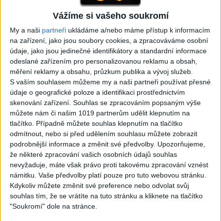
Vážíme si vašeho soukromí
05:29
My a naši
partneři
ukládáme a/nebo máme přístup k informacím
TK band – Cardas MegaMix
Golon Junior ft. Mini Rendy
na zařízení, jako jsou soubory cookies, a zpracováváme osobní
( covers )
– Davaj davaj ( Official
3
views
údaje, jako jsou jedinečné identifikátory a standardní informace
video / cover )
Gipsy - Romské písničky
0
views
odeslané zařízením pro personalizovanou reklamu a obsah,
Gipsy - Romské písničky
měření reklamy a obsahu, průzkum publika a vývoj služeb.
S vaším souhlasem můžeme my a naši partneři používat přesné
údaje o geografické poloze a identifikaci prostřednictvím
skenování zařízení. Souhlas se zpracováním popsaným výše
můžete nám či našim 1019 partnerům udělit klepnutím na
tlačítko. Případně můžete souhlas klepnutím na tlačítko
07:03
03:39
odmítnout, nebo si před udělením souhlasu můžete zobrazit
Kalai kiss band – Cardas
Gipsy Erika – Messenger (
podrobnější informace a změnit své předvolby.
Upozorňujeme,
MegaMix – Ando Dubaj /
Official video / cover )
že některé zpracování vašich osobních údajů souhlas
2
views
Hej romale / Kames te
nevyžaduje, máte však právo proti takovému zpracování vznést
Gipsy - Romské písničky
garaves (Ofiicial
námitku. Vaše předvolby platí pouze pro tuto webovou stránku.
video/cover)
Kdykoliv můžete změnit své preference nebo odvolat svůj
1
views
souhlas tím, že se vrátíte na tuto stránku a kliknete na tlačítko
Gipsy - Romské písničky
"Soukromí" dole na stránce.