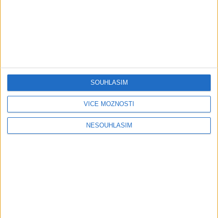
Gipsy - Romské písničky
Gipsy Jodo & Patrik – Phena prala (
OFFICIALVIDEO ) 2026 VT
1 měsíc ago
4
views
•
Gipsy - Romské písničky
SOUHLASÍM
Gipsy Mekenzi & Kaly – Barvale
romes ( OFFICIALvideo ) 2026
VÍCE MOŽNOSTÍ
1 měsíc ago
2
views
•
Gipsy - Romské písničky
NESOUHLASÍM
Gipsy Mirek Band – Mix čardašov (
OFFICIALvideo ) 2026
1 měsíc ago
3
views
•
Gipsy - Romské písničky
Gipsy Žiga Čore Čave Kecerovce –
Phandav o jaka ( OFFICIALvideo )
2026