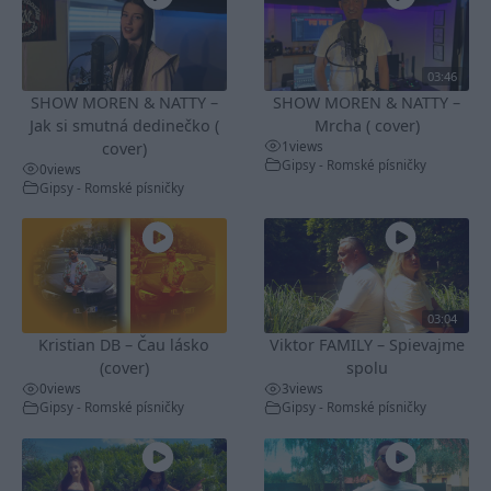
03:46
SHOW MOREN & NATTY –
SHOW MOREN & NATTY –
Jak si smutná dedinečko (
Mrcha ( cover)
1
views
cover)
Gipsy - Romské písničky
0
views
Gipsy - Romské písničky
03:04
Kristian DB – Čau lásko
Viktor FAMILY – Spievajme
(cover)
spolu
0
views
3
views
Gipsy - Romské písničky
Gipsy - Romské písničky