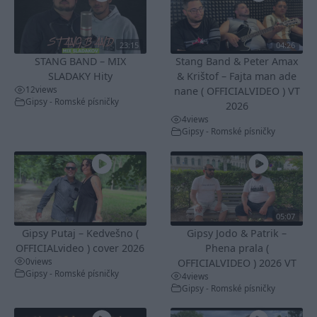
23:15
04:26
STANG BAND – MIX
Stang Band & Peter Amax
SLADAKY Hity
& Krištof – Fajta man ade
12
views
nane ( OFFICIALVIDEO ) VT
Gipsy - Romské písničky
2026
4
views
Gipsy - Romské písničky
05:07
Gipsy Putaj – Kedvešno (
Gipsy Jodo & Patrik –
OFFICIALvideo ) cover 2026
Phena prala (
0
views
OFFICIALVIDEO ) 2026 VT
Gipsy - Romské písničky
4
views
Gipsy - Romské písničky