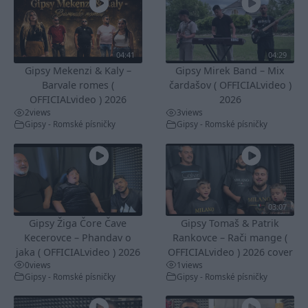
04:41
04:29
Gipsy Mekenzi & Kaly –
Gipsy Mirek Band – Mix
Barvale romes (
čardašov ( OFFICIALvideo )
OFFICIALvideo ) 2026
2026
2
views
3
views
Gipsy - Romské písničky
Gipsy - Romské písničky
03:07
Gipsy Žiga Čore Čave
Gipsy Tomaš & Patrik
Kecerovce – Phandav o
Rankovce – Rači mange (
jaka ( OFFICIALvideo ) 2026
OFFICIALvideo ) 2026 cover
0
views
1
views
Gipsy - Romské písničky
Gipsy - Romské písničky