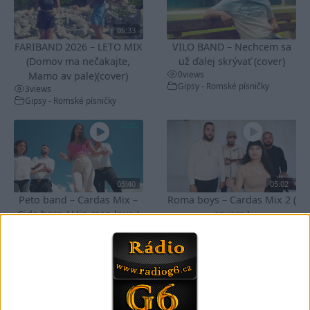
05:33
FARIBAND 2026 – LETO MIX
VILO BAND – Nechcem sa
(Domov ma nečakajte,
už ďalej skrývať (cover)
0
views
Mamo av pale)(cover)
Gipsy - Romské písničky
3
views
Gipsy - Romské písničky
05:40
05:02
Peto band – Cardas Mix –
Roma boys – Cardas Mix 2 (
Cide hara / Hin man love (
covers )
1
views
covers )
Gipsy - Romské písničky
1
views
Gipsy - Romské písničky