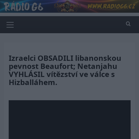
Skip
to
content
Primary
Menu
Izraelci OBSADILI libanonskou
pevnost Beaufort; Netanjahu
VYHLÁSIL vítězství ve válce s
Hizballáhem.