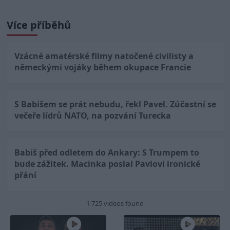
Více příběhů
Vzácné amatérské filmy natočené civilisty a
německými vojáky během okupace Francie
S Babišem se prát nebudu, řekl Pavel. Zúčastní se
večeře lídrů NATO, na pozvání Turecka
Babiš před odletem do Ankary: S Trumpem to
bude zážitek. Macinka poslal Pavlovi ironické
přání
1 725 videos found