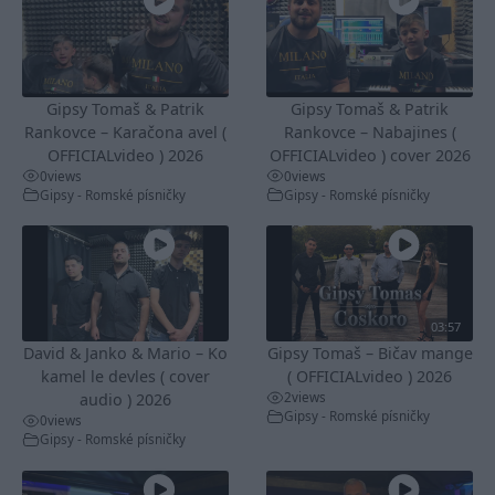
Gipsy Tomaš & Patrik
Gipsy Tomaš & Patrik
Rankovce – Karačona avel (
Rankovce – Nabajines (
OFFICIALvideo ) 2026
OFFICIALvideo ) cover 2026
0
views
0
views
Gipsy - Romské písničky
Gipsy - Romské písničky
03:57
David & Janko & Mario – Ko
Gipsy Tomaš – Bičav mange
kamel le devles ( cover
( OFFICIALvideo ) 2026
2
views
audio ) 2026
Gipsy - Romské písničky
0
views
Gipsy - Romské písničky