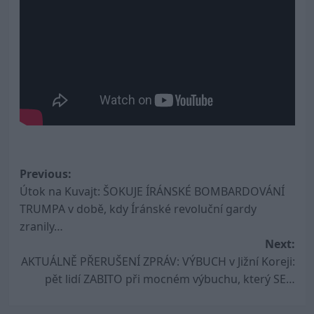
Post
Previous:
Útok na Kuvajt: ŠOKUJE ÍRÁNSKÉ BOMBARDOVÁNÍ
navigation
TRUMPA v době, kdy Íránské revoluční gardy
zranily…
Next:
AKTUÁLNĚ PŘERUŠENÍ ZPRÁV: VÝBUCH v Jižní Koreji:
pět lidí ZABITO při mocném výbuchu, který SE…