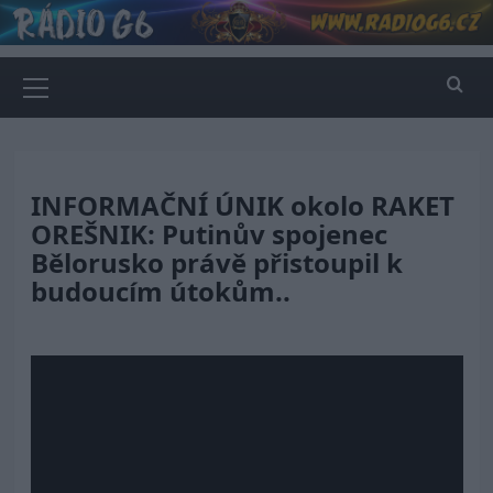
Skip
to
content
Primary
Menu
INFORMAČNÍ ÚNIK okolo RAKET
OREŠNIK: Putinův spojenec
Bělorusko právě přistoupil k
budoucím útokům..