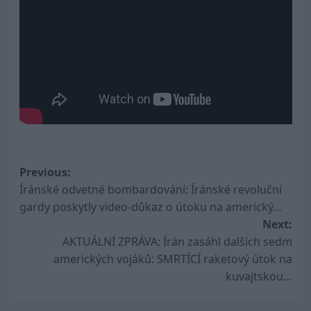
Post
Previous:
Íránské odvetné bombardování: Íránské revoluční
navigation
gardy poskytly video-důkaz o útoku na americký…
Next:
AKTUÁLNÍ ZPRÁVA: Írán zasáhl dalších sedm
amerických vojáků: SMRTÍCÍ raketový útok na
kuvajtskou…