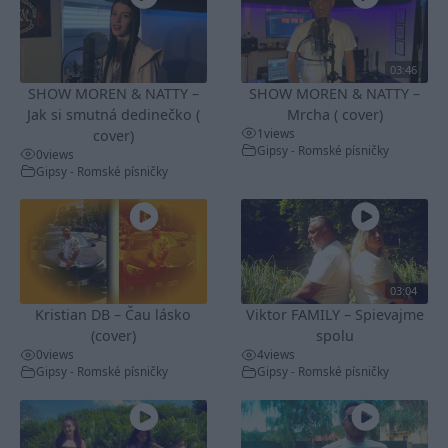
03:46
SHOW MOREN & NATTY –
SHOW MOREN & NATTY –
Jak si smutná dedinečko (
Mrcha ( cover)
1
views
cover)
Gipsy - Romské písničky
0
views
Gipsy - Romské písničky
03:04
Kristian DB – Čau lásko
Viktor FAMILY – Spievajme
(cover)
spolu
0
views
4
views
Gipsy - Romské písničky
Gipsy - Romské písničky