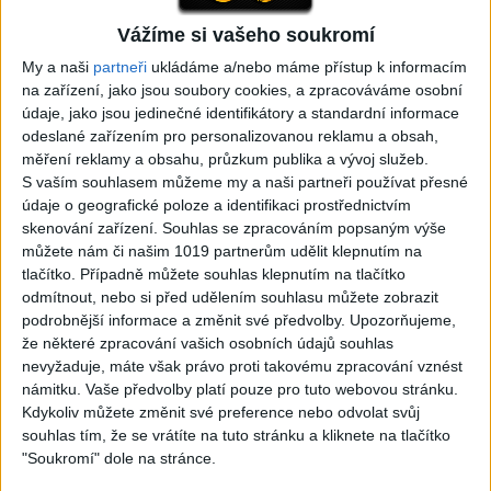
Vážíme si vašeho soukromí
05:29
02:33
My a naši
partneři
ukládáme a/nebo máme přístup k informacím
TK band – Cardas MegaMix
Golon Junior ft. Mini Rendy
na zařízení, jako jsou soubory cookies, a zpracováváme osobní
( covers )
– Davaj davaj ( Official
3
views
údaje, jako jsou jedinečné identifikátory a standardní informace
video / cover )
Gipsy - Romské písničky
1
views
odeslané zařízením pro personalizovanou reklamu a obsah,
Gipsy - Romské písničky
měření reklamy a obsahu, průzkum publika a vývoj služeb.
S vaším souhlasem můžeme my a naši partneři používat přesné
údaje o geografické poloze a identifikaci prostřednictvím
skenování zařízení. Souhlas se zpracováním popsaným výše
můžete nám či našim 1019 partnerům udělit klepnutím na
tlačítko. Případně můžete souhlas klepnutím na tlačítko
07:03
03:39
odmítnout, nebo si před udělením souhlasu můžete zobrazit
Kalai kiss band – Cardas
Gipsy Erika – Messenger (
podrobnější informace a změnit své předvolby.
Upozorňujeme,
MegaMix – Ando Dubaj /
Official video / cover )
že některé zpracování vašich osobních údajů souhlas
3
views
Hej romale / Kames te
nevyžaduje, máte však právo proti takovému zpracování vznést
Gipsy - Romské písničky
garaves (Ofiicial
námitku. Vaše předvolby platí pouze pro tuto webovou stránku.
video/cover)
Kdykoliv můžete změnit své preference nebo odvolat svůj
1
views
souhlas tím, že se vrátíte na tuto stránku a kliknete na tlačítko
Gipsy - Romské písničky
"Soukromí" dole na stránce.