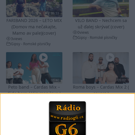
05:33
FARIBAND 2026 – LETO MIX
VILO BAND – Nechcem sa
(Domov ma nečakajte,
už ďalej skrývať (cover)
0
views
Mamo av pale)(cover)
Gipsy - Romské písničky
3
views
Gipsy - Romské písničky
05:40
05:02
Peto band – Cardas Mix –
Roma boys – Cardas Mix 2 (
Cide hara / Hin man love (
covers )
1
views
covers )
Gipsy - Romské písničky
1
views
Gipsy - Romské písničky