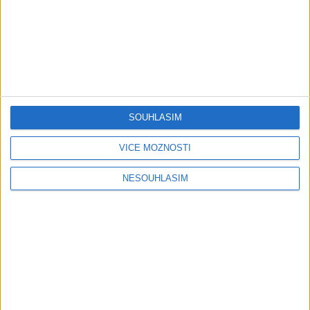
Gipsy - Romské písničky
Gipsy Jodo & Patrik – Phena prala (
OFFICIALVIDEO ) 2026 VT
1 měsíc ago
4
views
•
Gipsy - Romské písničky
SOUHLASÍM
Gipsy Mekenzi & Kaly – Barvale
romes ( OFFICIALvideo ) 2026
VÍCE MOŽNOSTÍ
1 měsíc ago
3
views
•
Gipsy - Romské písničky
NESOUHLASÍM
Gipsy Mirek Band – Mix čardašov (
OFFICIALvideo ) 2026
1 měsíc ago
3
views
•
Gipsy - Romské písničky
Gipsy Žiga Čore Čave Kecerovce –
Phandav o jaka ( OFFICIALvideo )
2026