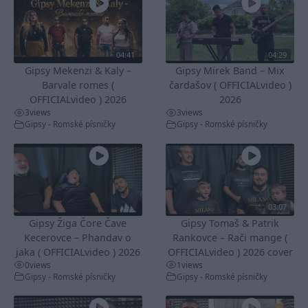
04:41
04:29
Gipsy Mekenzi & Kaly –
Gipsy Mirek Band – Mix
Barvale romes (
čardašov ( OFFICIALvideo )
OFFICIALvideo ) 2026
2026
3
views
3
views
Gipsy - Romské písničky
Gipsy - Romské písničky
03:07
Gipsy Žiga Čore Čave
Gipsy Tomaš & Patrik
Kecerovce – Phandav o
Rankovce – Rači mange (
jaka ( OFFICIALvideo ) 2026
OFFICIALvideo ) 2026 cover
0
views
1
views
Gipsy - Romské písničky
Gipsy - Romské písničky