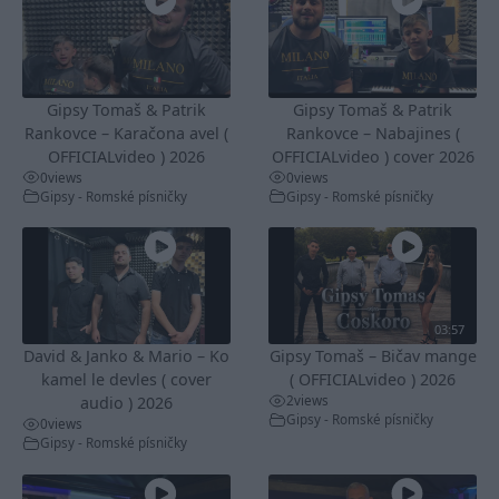
Gipsy Tomaš & Patrik
Gipsy Tomaš & Patrik
Rankovce – Karačona avel (
Rankovce – Nabajines (
OFFICIALvideo ) 2026
OFFICIALvideo ) cover 2026
0
views
0
views
Gipsy - Romské písničky
Gipsy - Romské písničky
03:57
David & Janko & Mario – Ko
Gipsy Tomaš – Bičav mange
kamel le devles ( cover
( OFFICIALvideo ) 2026
2
views
audio ) 2026
Gipsy - Romské písničky
0
views
Gipsy - Romské písničky