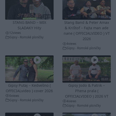
23:15
04:26
STANG BAND – MIX
Stang Band & Peter Amax
SLADAKY Hity
& Krištof – Fajta man ade
12
views
nane ( OFFICIALVIDEO ) VT
Gipsy - Romské písničky
2026
4
views
Gipsy - Romské písničky
05:07
Gipsy Putaj – Kedvešno (
Gipsy Jodo & Patrik –
OFFICIALvideo ) cover 2026
Phena prala (
0
views
OFFICIALVIDEO ) 2026 VT
Gipsy - Romské písničky
4
views
Gipsy - Romské písničky