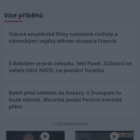
Více příběhů
Vzácné amatérské filmy natočené civilisty a
německými vojáky během okupace Francie
S Babišem se prát nebudu, řekl Pavel. Zúčastní se
večeře lídrů NATO, na pozvání Turecka
Babiš před odletem do Ankary: S Trumpem to
bude zážitek. Macinka poslal Pavlovi ironické
přání
1 725 videos found