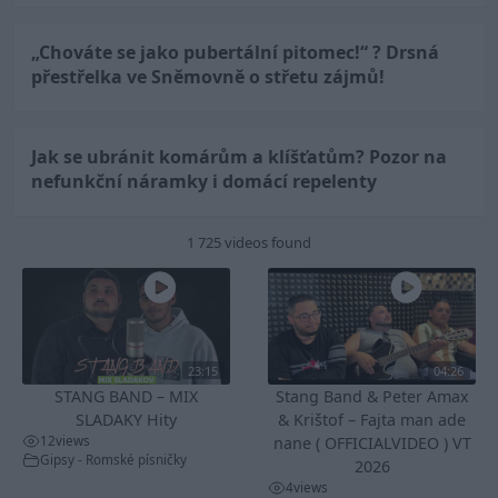
„Chováte se jako pubertální pitomec!“ ? Drsná
přestřelka ve Sněmovně o střetu zájmů!
Jak se ubránit komárům a klíšťatům? Pozor na
nefunkční náramky i domácí repelenty
1 725 videos found
23:15
04:26
STANG BAND – MIX
Stang Band & Peter Amax
SLADAKY Hity
& Krištof – Fajta man ade
12
views
nane ( OFFICIALVIDEO ) VT
Gipsy - Romské písničky
2026
4
views