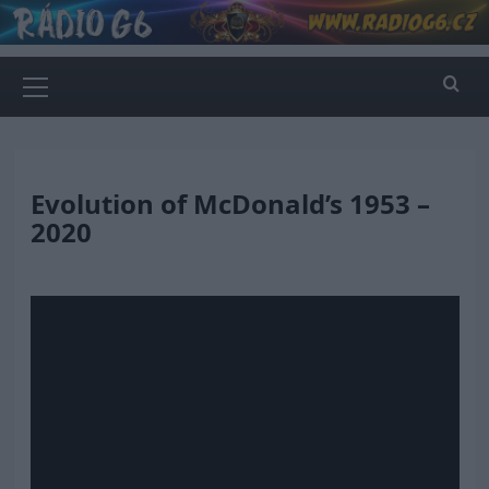
Skip
to
content
Primary
Menu
Evolution of McDonald’s 1953 –
2020