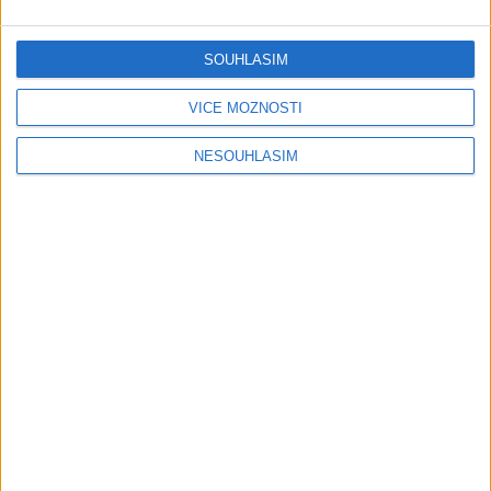
Gipsy Mekenzi & Kaly – Barvale
romes ( OFFICIALvideo ) 2026
1 měsíc ago
3
views
•
SOUHLASÍM
Gipsy - Romské písničky
VÍCE MOŽNOSTÍ
Gipsy Mirek Band – Mix čardašov (
OFFICIALvideo ) 2026
NESOUHLASÍM
1 měsíc ago
3
views
•
Gipsy - Romské písničky
Gipsy Žiga Čore Čave Kecerovce –
Phandav o jaka ( OFFICIALvideo )
2026
1 měsíc ago
0
views
•
Gipsy - Romské písničky
Gipsy Tomaš & Patrik Rankovce –
Rači mange ( OFFICIALvideo ) 2026
cover
1 měsíc ago
1
views
•
Gipsy - Romské písničky