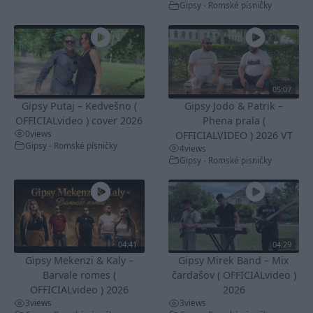
Gipsy - Romské písničky
05:07
Gipsy Putaj – Kedvešno (
Gipsy Jodo & Patrik –
OFFICIALvideo ) cover 2026
Phena prala (
0
views
OFFICIALVIDEO ) 2026 VT
Gipsy - Romské písničky
4
views
Gipsy - Romské písničky
04:41
04:29
Gipsy Mekenzi & Kaly –
Gipsy Mirek Band – Mix
Barvale romes (
čardašov ( OFFICIALvideo )
OFFICIALvideo ) 2026
2026
3
views
3
views