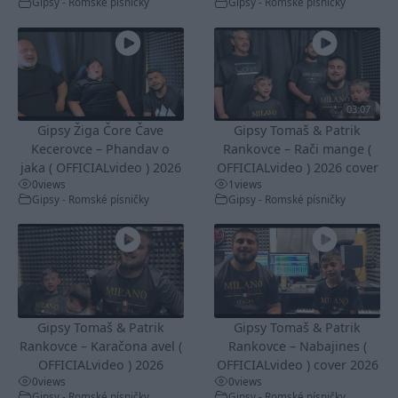
Gipsy - Romské písničky
Gipsy - Romské písničky
03:07
Gipsy Žiga Čore Čave
Gipsy Tomaš & Patrik
Kecerovce – Phandav o
Rankovce – Rači mange (
jaka ( OFFICIALvideo ) 2026
OFFICIALvideo ) 2026 cover
0
views
1
views
Gipsy - Romské písničky
Gipsy - Romské písničky
Gipsy Tomaš & Patrik
Gipsy Tomaš & Patrik
Rankovce – Karačona avel (
Rankovce – Nabajines (
OFFICIALvideo ) 2026
OFFICIALvideo ) cover 2026
0
views
0
views
Gipsy - Romské písničky
Gipsy - Romské písničky