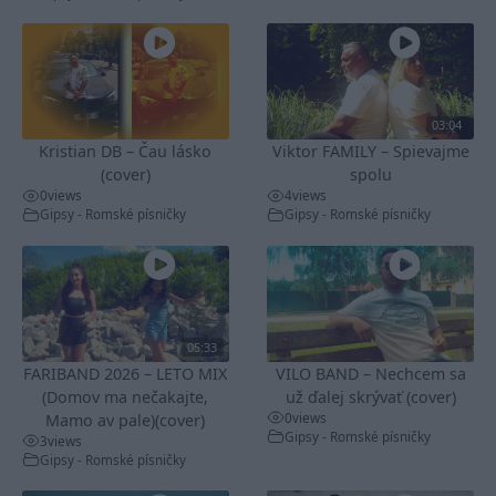
03:04
Kristian DB – Čau lásko
Viktor FAMILY – Spievajme
(cover)
spolu
0
views
4
views
Gipsy - Romské písničky
Gipsy - Romské písničky
05:33
FARIBAND 2026 – LETO MIX
VILO BAND – Nechcem sa
(Domov ma nečakajte,
už ďalej skrývať (cover)
0
views
Mamo av pale)(cover)
Gipsy - Romské písničky
3
views
Gipsy - Romské písničky