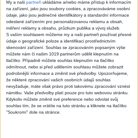
My a naši
partneři
ukládáme a/nebo máme přístup k informacím
na zařízení, jako jsou soubory cookies, a zpracováváme osobní
údaje, jako jsou jedinečné identifikátory a standardní informace
odeslané zařízením pro personalizovanou reklamu a obsah,
07:03
03:39
měření reklamy a obsahu, průzkum publika a vývoj služeb.
Kalai kiss band – Cardas
Gipsy Erika – Messenger (
S vaším souhlasem můžeme my a naši partneři používat přesné
MegaMix – Ando Dubaj /
Official video / cover )
údaje o geografické poloze a identifikaci prostřednictvím
3
views
Hej romale / Kames te
skenování zařízení. Souhlas se zpracováním popsaným výše
Gipsy - Romské písničky
garaves (Ofiicial
můžete nám či našim 1019 partnerům udělit klepnutím na
video/cover)
tlačítko. Případně můžete souhlas klepnutím na tlačítko
1
views
odmítnout, nebo si před udělením souhlasu můžete zobrazit
Gipsy - Romské písničky
podrobnější informace a změnit své předvolby.
Upozorňujeme,
že některé zpracování vašich osobních údajů souhlas
nevyžaduje, máte však právo proti takovému zpracování vznést
námitku. Vaše předvolby platí pouze pro tuto webovou stránku.
Kdykoliv můžete změnit své preference nebo odvolat svůj
souhlas tím, že se vrátíte na tuto stránku a kliknete na tlačítko
03:59
03:40
"Soukromí" dole na stránce.
Gypsy Kubanec, Viki, Idka –
Mojka Orlova – Kupim si ja
Kamav tut devla ( Official
gitaru ( Official video /
video / cover )
cover )
1
views
1
views
Gipsy - Romské písničky
Gipsy - Romské písničky