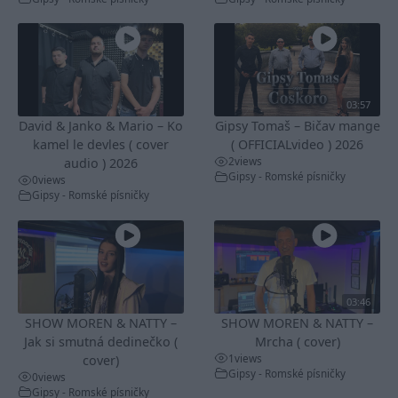
03:57
David & Janko & Mario – Ko
Gipsy Tomaš – Bičav mange
kamel le devles ( cover
( OFFICIALvideo ) 2026
2
views
audio ) 2026
Gipsy - Romské písničky
0
views
Gipsy - Romské písničky
03:46
SHOW MOREN & NATTY –
SHOW MOREN & NATTY –
Jak si smutná dedinečko (
Mrcha ( cover)
1
views
cover)
Gipsy - Romské písničky
0
views
Gipsy - Romské písničky