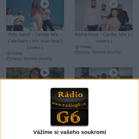
05:40
05:02
Peto band – Cardas Mix –
Roma boys – Cardas Mix 2 (
Cide hara / Hin man love (
covers )
1
views
covers )
Gipsy - Romské písničky
1
views
Gipsy - Romské písničky
05:29
02:33
TK band – Cardas MegaMix
Golon Junior ft. Mini Rendy
( covers )
– Davaj davaj ( Official
3
views
video / cover )
Gipsy - Romské písničky
1
views
Gipsy - Romské písničky
Vážíme si vašeho soukromí