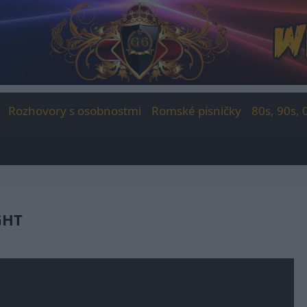
Rozhovory s osobnostmi
Romské písničky
80s, 90s, 
GHT