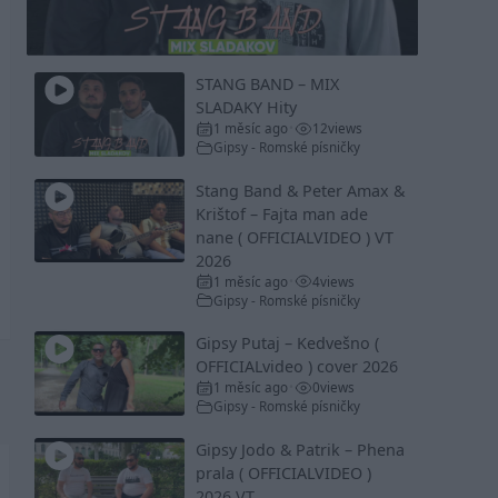
Video
STANG BAND – MIX
SLADAKY Hity
1 měsíc ago
12
views
•
Gipsy - Romské písničky
Stang Band & Peter Amax &
Krištof – Fajta man ade
nane ( OFFICIALVIDEO ) VT
2026
1 měsíc ago
4
views
•
Gipsy - Romské písničky
Gipsy Putaj – Kedvešno (
OFFICIALvideo ) cover 2026
1 měsíc ago
0
views
•
Gipsy - Romské písničky
Gipsy Jodo & Patrik – Phena
prala ( OFFICIALVIDEO )
2026 VT