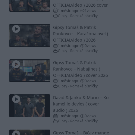
OFFICIALvideo ) 2026 cover
1 měsíc ago
1
views
•
Gipsy - Romské písničky
Gipsy Tomaš & Patrik
Rankovce – Karačona avel (
OFFICIALvideo ) 2026
1 měsíc ago
0
views
•
Gipsy - Romské písničky
Gipsy Tomaš & Patrik
Rankovce – Nabajines (
OFFICIALvideo ) cover 2026
1 měsíc ago
0
views
•
Gipsy - Romské písničky
David & Janko & Mario – Ko
kamel le devles ( cover
audio ) 2026
1 měsíc ago
0
views
•
Gipsy - Romské písničky
Gipsy Tomaš – Bičav mange