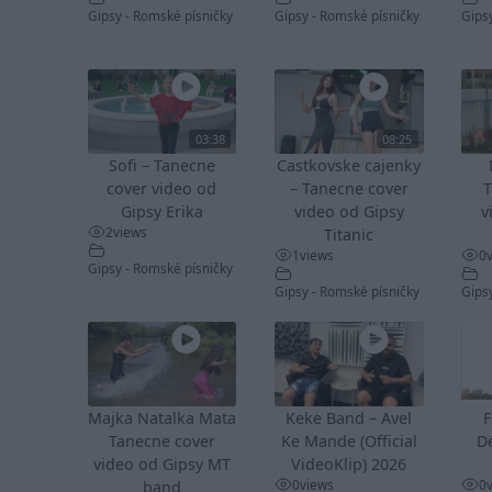
Gipsy - Romské písničky
Gipsy - Romské písničky
Gips
03:38
08:25
Sofi – Tanecne
Castkovske cajenky
cover video od
– Tanecne cover
T
Gipsy Erika
video od Gipsy
v
2
views
Titanic
1
views
0
Gipsy - Romské písničky
Gipsy - Romské písničky
Gips
Majka Natalka Mata
Keke Band – Avel
F
Tanecne cover
Ke Mande (Official
De
video od Gipsy MT
VideoKlip) 2026
0
views
0
band