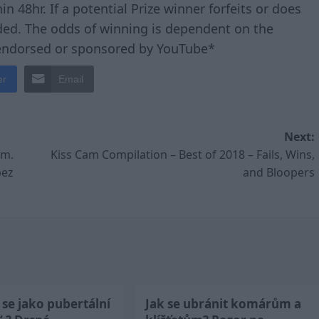
n 48hr. If a potential Prize winner forfeits or does
arded. The odds of winning is dependent on the
 endorsed or sponsored by YouTube*
er
Email
Next:
ým.
Kiss Cam Compilation – Best of 2018 – Fails, Wins,
bez
and Bloopers
se jako pubertální
Jak se ubránit komárům a