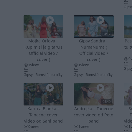
Gips
03:40
04:17
Mojka Orlova –
Gipsy Sandra –
Pas
Kupim si ja gitaru (
NumaNuma (
tu t
Official video /
Official video /
0
cover )
cover )
1
views
1
views
Gips
Gipsy - Romské písničky
Gipsy - Romské písničky
05:40
Karin a Bianka –
Andrejka – Tanecne
S
Tanecne cover
cover video od Peto
T
video od Sani band
band
vid
0
views
1
views
1