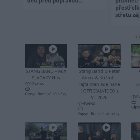
dětí před popravou…
pitomec!
přestřel
střetu zá
1 
23:15
04:26
STANG BAND – MIX
Stang Band & Peter
SLADAKY Hity
Amax & Krištof –
12
views
Fajta man ade nane
O
( OFFICIALVIDEO )
Gipsy - Romské písničky
0
VT 2026
4
views
Gips
Gipsy - Romské písničky