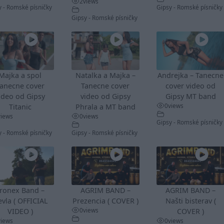
2
views
y - Romské písničky
Gipsy - Romské písničky
Gipsy - Romské písničky
Majka a spol
Natalka a Majka –
Andrejka – Tanecne
anecne cover
Tanecne cover
cover video od
ideo od Gipsy
video od Gipsy
Gipsy MT band
0
views
Titanic
Phrala a MT band
views
0
views
Gipsy - Romské písničky
y - Romské písničky
Gipsy - Romské písničky
ronex Band –
AGRIM BAND –
AGRIM BAND –
vla ( OFFICIAL
Prezencia ( COVER )
Našti bisterav (
0
views
VIDEO )
COVER )
views
0
views