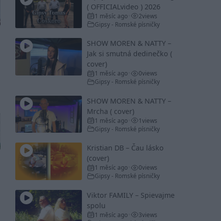
( OFFICIALvideo ) 2026
1 měsíc ago
2
views
•
Gipsy - Romské písničky
SHOW MOREN & NATTY –
Jak si smutná dedinečko (
cover)
1 měsíc ago
0
views
•
Gipsy - Romské písničky
SHOW MOREN & NATTY –
Mrcha ( cover)
1 měsíc ago
1
views
•
Gipsy - Romské písničky
Kristian DB – Čau lásko
(cover)
1 měsíc ago
0
views
•
Gipsy - Romské písničky
Viktor FAMILY – Spievajme
spolu
1 měsíc ago
3
views
•