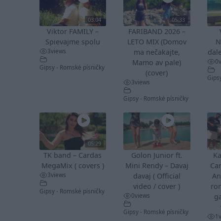
03:04
05:33
Viktor FAMILY –
FARIBAND 2026 –
Spievajme spolu
LETO MIX (Domov
N
3
views
ma nečakajte,
ďale
0
Mamo av pale)
Gipsy - Romské písničky
(cover)
Gips
3
views
Gipsy - Romské písničky
05:29
TK band – Cardas
Golon Junior ft.
Ka
MegaMix ( covers )
Mini Rendy – Davaj
Ca
3
views
davaj ( Official
An
video / cover )
ro
Gipsy - Romské písničky
0
views
ga
Gipsy - Romské písničky
1