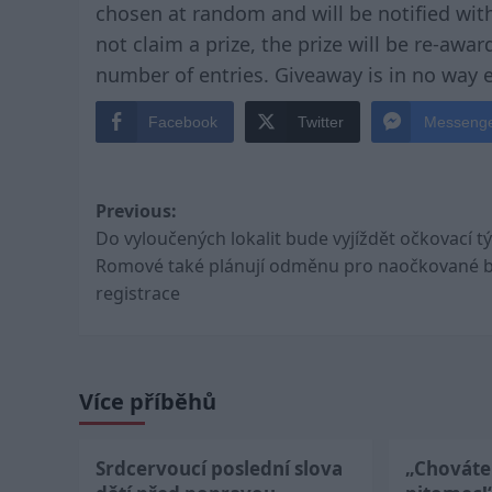
chosen at random and will be notified withi
not claim a prize, the prize will be re-aw
number of entries. Giveaway is in no way
Facebook
Twitter
Messeng
Post
Previous:
Do vyloučených lokalit bude vyjíždět očkovací t
navigation
Romové také plánují odměnu pro naočkované 
registrace
Více příběhů
Srdcervoucí poslední slova
„Chováte 