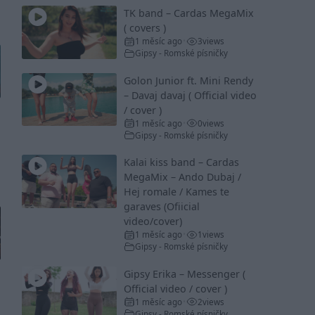
TK band – Cardas MegaMix
( covers )
1 měsíc ago
3
views
•
Gipsy - Romské písničky
Golon Junior ft. Mini Rendy
– Davaj davaj ( Official video
/ cover )
1 měsíc ago
0
views
•
Gipsy - Romské písničky
Kalai kiss band – Cardas
MegaMix – Ando Dubaj /
Hej romale / Kames te
garaves (Ofiicial
video/cover)
1 měsíc ago
1
views
•
Gipsy - Romské písničky
Gipsy Erika – Messenger (
Official video / cover )
1 měsíc ago
2
views
•
Gipsy - Romské písničky