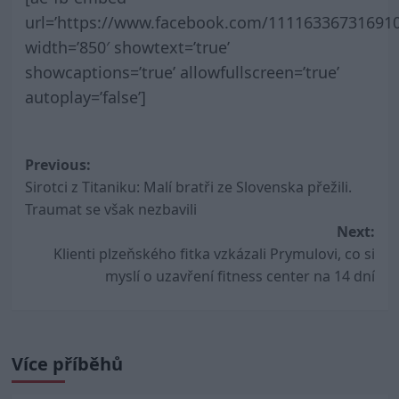
url=’https://www.facebook.com/11116336731691
width=’850′ showtext=’true’
showcaptions=’true’ allowfullscreen=’true’
autoplay=’false’]
Post
Previous:
Sirotci z Titaniku: Malí bratři ze Slovenska přežili.
navigation
Traumat se však nezbavili
Next:
Klienti plzeňského fitka vzkázali Prymulovi, co si
myslí o uzavření fitness center na 14 dní
Více příběhů