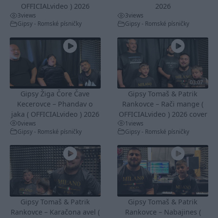
OFFICIALvideo ) 2026
2026
3
views
3
views
Gipsy - Romské písničky
Gipsy - Romské písničky
03:07
Gipsy Žiga Čore Čave
Gipsy Tomaš & Patrik
Kecerovce – Phandav o
Rankovce – Rači mange (
jaka ( OFFICIALvideo ) 2026
OFFICIALvideo ) 2026 cover
0
views
1
views
Gipsy - Romské písničky
Gipsy - Romské písničky
Gipsy Tomaš & Patrik
Gipsy Tomaš & Patrik
Rankovce – Karačona avel (
Rankovce – Nabajines (