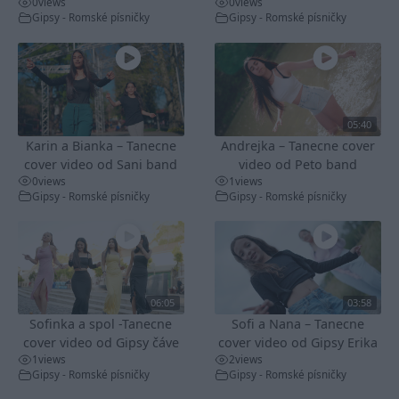
0
views
0
views
Gipsy - Romské písničky
Gipsy - Romské písničky
05:40
Karin a Bianka – Tanecne
Andrejka – Tanecne cover
cover video od Sani band
video od Peto band
0
views
1
views
Gipsy - Romské písničky
Gipsy - Romské písničky
06:05
03:58
Sofinka a spol -Tanecne
Sofi a Nana – Tanecne
cover video od Gipsy čáve
cover video od Gipsy Erika
1
views
2
views
Gipsy - Romské písničky
Gipsy - Romské písničky