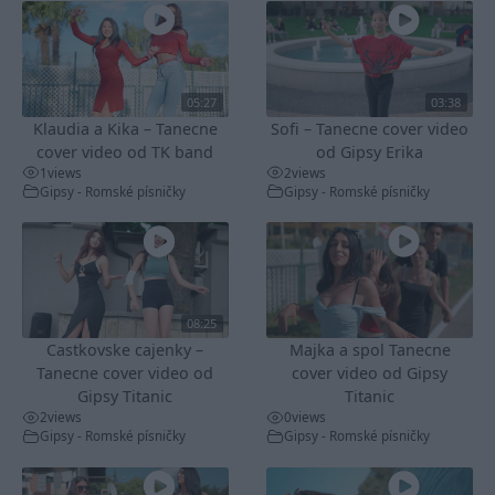
05:27
03:38
Klaudia a Kika – Tanecne
Sofi – Tanecne cover video
cover video od TK band
od Gipsy Erika
1
views
2
views
Gipsy - Romské písničky
Gipsy - Romské písničky
08:25
Castkovske cajenky –
Majka a spol Tanecne
Tanecne cover video od
cover video od Gipsy
Gipsy Titanic
Titanic
2
views
0
views
Gipsy - Romské písničky
Gipsy - Romské písničky