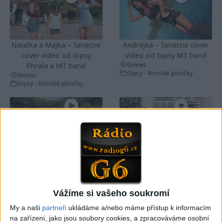
Natalka a Majka – Tanecne
Andrejka – Tanecne cover
cover video od Gipsy
video od Gipsy MT band
0
views
Phrala a MT band
Gipsy - Romské písničky
0
views
Gipsy - Romské písničky
Majka Natalka Mata
Keke Band – Avel Ke
Tanecne cover video od
Mande (Official VideoKlip)
Gipsy MT band
2026
0
views
0
views
Vážíme si vašeho soukromí
Gipsy - Romské písničky
Gipsy - Romské písničky
My a naši
partneři
ukládáme a/nebo máme přístup k informacím
na zařízení, jako jsou soubory cookies, a zpracováváme osobní