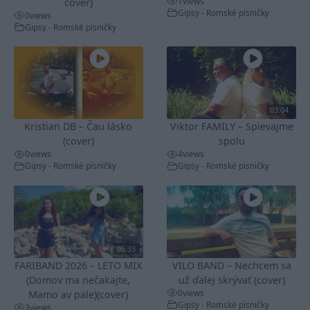
1
views
cover)
Gipsy - Romské písničky
0
views
Gipsy - Romské písničky
03:04
Kristian DB – Čau lásko
Viktor FAMILY – Spievajme
(cover)
spolu
0
views
4
views
Gipsy - Romské písničky
Gipsy - Romské písničky
05:33
FARIBAND 2026 – LETO MIX
VILO BAND – Nechcem sa
(Domov ma nečakajte,
už ďalej skrývať (cover)
0
views
Mamo av pale)(cover)
Gipsy - Romské písničky
3
views