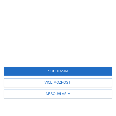
Rádio G6 / ( Live )
Gipsy G6 ( Live )
Copyright © Rádio G6 / Zakladatel / Provozovatel - Paulus Paul
SOUHLASÍM
VÍCE MOŽNOSTÍ
NESOUHLASÍM