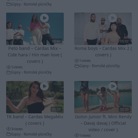
Gipsy - Romské písničky
05:40
05:02
Peto band – Cardas Mix –
Roma boys – Cardas Mix 2 (
Cide hara / Hin man love (
covers )
1
views
covers )
Gipsy - Romské písničky
1
views
Gipsy - Romské písničky
05:29
02:33
TK band – Cardas MegaMix
Golon Junior ft. Mini Rendy
( covers )
– Davaj davaj ( Official
3
views
video / cover )
Gipsy - Romské písničky
1
views