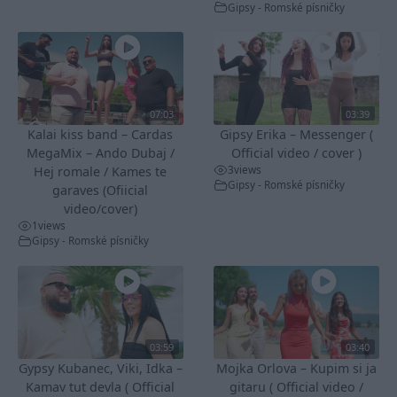
Gipsy - Romské písničky
07:03
03:39
Kalai kiss band – Cardas
Gipsy Erika – Messenger (
MegaMix – Ando Dubaj /
Official video / cover )
3
views
Hej romale / Kames te
Gipsy - Romské písničky
garaves (Ofiicial
video/cover)
1
views
Gipsy - Romské písničky
03:59
03:40
Gypsy Kubanec, Viki, Idka –
Mojka Orlova – Kupim si ja
Kamav tut devla ( Official
gitaru ( Official video /