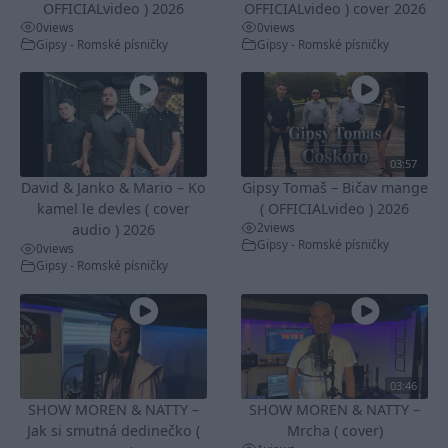
OFFICIALvideo ) 2026
OFFICIALvideo ) cover 2026
0
views
0
views
Gipsy - Romské písničky
Gipsy - Romské písničky
03:57
David & Janko & Mario – Ko
Gipsy Tomaš – Bičav mange
kamel le devles ( cover
( OFFICIALvideo ) 2026
2
views
audio ) 2026
Gipsy - Romské písničky
0
views
Gipsy - Romské písničky
03:46
SHOW MOREN & NATTY –
SHOW MOREN & NATTY –
Jak si smutná dedinečko (
Mrcha ( cover)