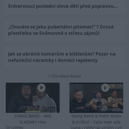
Srdcervoucí poslední slova dětí před popravou…
„Chováte se jako pubertální pitomec!“ ? Drsná
přestřelka ve Sněmovně o střetu zájmů!
Jak se ubránit komárům a klíšťatům? Pozor na
nefunkční náramky i domácí repelenty
1 725 videos found
23:15
04:26
STANG BAND – MIX
Stang Band & Peter Amax
SLADAKY Hity
& Krištof – Fajta man ade
12
views
nane ( OFFICIALVIDEO ) VT