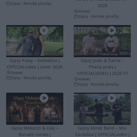
Gipsy - Romské písničky
2026
4
views
Gipsy - Romské písničky
05:07
Gipsy Putaj – Kedvešno (
Gipsy Jodo & Patrik –
OFFICIALvideo ) cover 2026
Phena prala (
0
views
OFFICIALVIDEO ) 2026 VT
Gipsy - Romské písničky
4
views
Gipsy - Romské písničky
04:41
04:29
Gipsy Mekenzi & Kaly –
Gipsy Mirek Band – Mix
Barvale romes (
čardašov ( OFFICIALvideo )