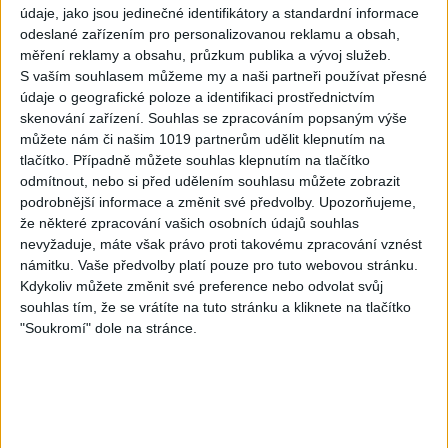
údaje, jako jsou jedinečné identifikátory a standardní informace
odeslané zařízením pro personalizovanou reklamu a obsah,
měření reklamy a obsahu, průzkum publika a vývoj služeb.
S vaším souhlasem můžeme my a naši partneři používat přesné
Fronex Band – Devla (
AGRIM BAND – Prezencia (
údaje o geografické poloze a identifikaci prostřednictvím
OFFICIAL VIDEO )
COVER )
skenování zařízení. Souhlas se zpracováním popsaným výše
0
views
0
views
můžete nám či našim 1019 partnerům udělit klepnutím na
Gipsy - Romské písničky
Gipsy - Romské písničky
tlačítko. Případně můžete souhlas klepnutím na tlačítko
odmítnout, nebo si před udělením souhlasu můžete zobrazit
podrobnější informace a změnit své předvolby.
Upozorňujeme,
že některé zpracování vašich osobních údajů souhlas
nevyžaduje, máte však právo proti takovému zpracování vznést
námitku. Vaše předvolby platí pouze pro tuto webovou stránku.
AGRIM BAND – Našti
AGRIM BAND – FOX – Jedna
Kdykoliv můžete změnit své preference nebo odvolat svůj
bisterav ( COVER )
pravda je ( COVER )
souhlas tím, že se vrátíte na tuto stránku a kliknete na tlačítko
0
views
0
views
"Soukromí" dole na stránce.
Gipsy - Romské písničky
Gipsy - Romské písničky