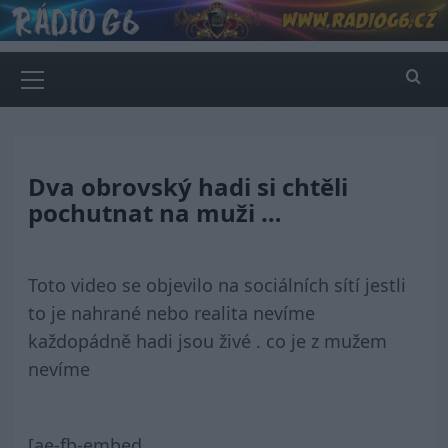
Skip
to
content
Primary
Menu
Dva obrovský hadi si chtěli
pochutnat na muži …
Toto video se objevilo na sociálních sítí jestli
to je nahrané nebo realita nevíme
každopádně hadi jsou živé . co je z mužem
nevíme
[ae-fb-embed