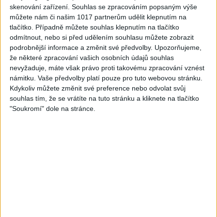
skenování zařízení. Souhlas se zpracováním popsaným výše
FARIBAND 2026 – LETO MIX
VILO BAND – Nechcem sa
můžete nám či našim 1017 partnerům udělit klepnutím na
(Domov ma nečakajte,
už ďalej skrývať (cover)
tlačítko. Případně můžete souhlas klepnutím na tlačítko
0
views
Mamo av pale)(cover)
Gipsy - Romské písničky
odmítnout, nebo si před udělením souhlasu můžete zobrazit
3
views
Gipsy - Romské písničky
podrobnější informace a změnit své předvolby.
Upozorňujeme,
že některé zpracování vašich osobních údajů souhlas
nevyžaduje, máte však právo proti takovému zpracování vznést
námitku. Vaše předvolby platí pouze pro tuto webovou stránku.
Kdykoliv můžete změnit své preference nebo odvolat svůj
souhlas tím, že se vrátíte na tuto stránku a kliknete na tlačítko
05:02
"Soukromí" dole na stránce.
Peto band – Cardas Mix –
Roma boys – Cardas Mix 2 (
Cide hara / Hin man love (
covers )
1
views
covers )
Gipsy - Romské písničky
0
views
Gipsy - Romské písničky
05:29