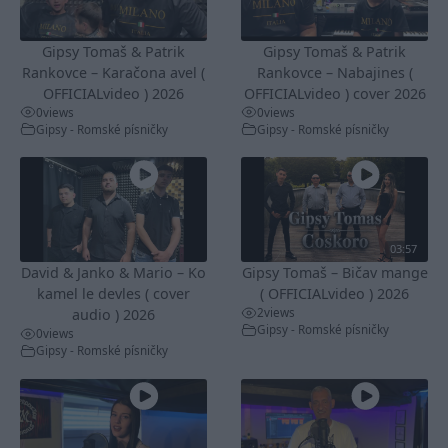
Gipsy Tomaš & Patrik
Gipsy Tomaš & Patrik
Rankovce – Karačona avel (
Rankovce – Nabajines (
OFFICIALvideo ) 2026
OFFICIALvideo ) cover 2026
0
views
0
views
Gipsy - Romské písničky
Gipsy - Romské písničky
03:57
David & Janko & Mario – Ko
Gipsy Tomaš – Bičav mange
kamel le devles ( cover
( OFFICIALvideo ) 2026
2
views
audio ) 2026
Gipsy - Romské písničky
0
views
Gipsy - Romské písničky