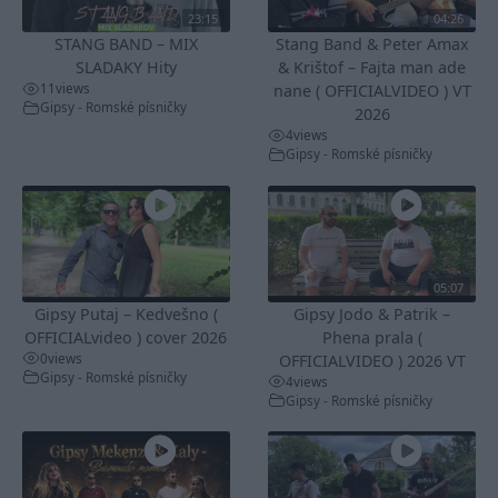
23:15
04:26
STANG BAND – MIX
Stang Band & Peter Amax
SLADAKY Hity
& Krištof – Fajta man ade
11
views
nane ( OFFICIALVIDEO ) VT
Gipsy - Romské písničky
2026
4
views
Gipsy - Romské písničky
05:07
Gipsy Putaj – Kedvešno (
Gipsy Jodo & Patrik –
OFFICIALvideo ) cover 2026
Phena prala (
0
views
OFFICIALVIDEO ) 2026 VT
Gipsy - Romské písničky
4
views
Gipsy - Romské písničky