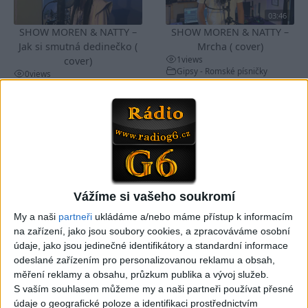
03:46
SHOW MOREN & NATTY –
SHOW MOREN & NATTY –
Jak si smutná dedinečko (
Mrcha ( cover)
1
views
cover)
Gipsy - Romské písničky
0
views
Gipsy - Romské písničky
03:04
Kristian DB – Čau lásko
Viktor FAMILY – Spievajme
Vážíme si vašeho soukromí
(cover)
spolu
0
views
3
views
My a naši
partneři
ukládáme a/nebo máme přístup k informacím
Gipsy - Romské písničky
Gipsy - Romské písničky
na zařízení, jako jsou soubory cookies, a zpracováváme osobní
údaje, jako jsou jedinečné identifikátory a standardní informace
odeslané zařízením pro personalizovanou reklamu a obsah,
měření reklamy a obsahu, průzkum publika a vývoj služeb.
S vaším souhlasem můžeme my a naši partneři používat přesné
údaje o geografické poloze a identifikaci prostřednictvím
05:33