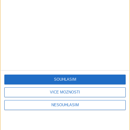
Play
Video
STANG BAND – MIX SLADAKY Hity
1 měsíc ago
11
views
•
Gipsy - Romské písničky
Stang Band & Peter Amax &
Krištof – Fajta man ade nane (
SOUHLASÍM
OFFICIALVIDEO ) VT 2026
1 měsíc ago
4
views
•
VÍCE MOŽNOSTÍ
Gipsy - Romské písničky
Gipsy Putaj – Kedvešno (
NESOUHLASÍM
OFFICIALvideo ) cover 2026
1 měsíc ago
0
views
•
Gipsy - Romské písničky