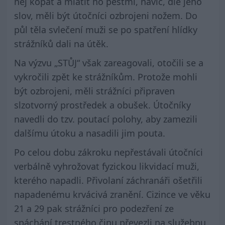
něj kopat a mlátit ho pěstmi, navíc, dle jeho
slov, měli být útočníci ozbrojeni nožem. Do
půl těla svlečení muži se po spatření hlídky
strážníků dali na útěk.
Na výzvu „STŮJ“ však zareagovali, otočili se a
vykročili zpět ke strážníkům. Protože mohli
být ozbrojeni, měli strážníci připraven
slzotvorný prostředek a obušek. Útočníky
navedli do tzv. poutací polohy, aby zamezili
dalšímu útoku a nasadili jim pouta.
Po celou dobu zákroku nepřestávali útočníci
verbálně vyhrožovat fyzickou likvidací muži,
kterého napadli. Přivolaní záchranáři ošetřili
napadenému krvácivá zranění. Cizince ve věku
21 a 29 pak strážníci pro podezření ze
spáchání trestného činu převezli na služebnu