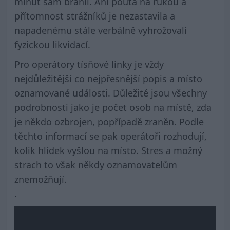
minut sám bránil. Ani pouta na rukou a
přítomnost strážníků je nezastavila a
napadenému stále verbálně vyhrožovali
fyzickou likvidací.
Pro operátory tísňové linky je vždy
nejdůležitější co nejpřesnější popis a místo
oznamované události. Důležité jsou všechny
podrobnosti jako je počet osob na místě, zda
je někdo ozbrojen, popřípadě zraněn. Podle
těchto informací se pak operátoři rozhodují,
kolik hlídek vyšlou na místo. Stres a možný
strach to však někdy oznamovatelům
znemožňují.
.