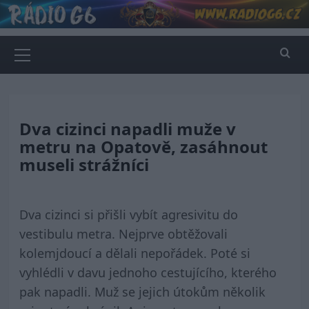
Skip
to
content
Primary
Menu
Dva cizinci napadli muže v
metru na Opatově, zasáhnout
museli strážníci
Dva cizinci si přišli vybít agresivitu do
vestibulu metra. Nejprve obtěžovali
kolemjdoucí a dělali nepořádek. Poté si
vyhlédli v davu jednoho cestujícího, kterého
pak napadli. Muž se jejich útokům několik