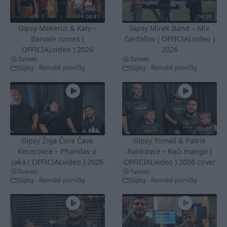
04:41
04:29
Gipsy Mekenzi & Kaly –
Gipsy Mirek Band – Mix
Barvale romes (
čardašov ( OFFICIALvideo )
OFFICIALvideo ) 2026
2026
2
views
3
views
Gipsy - Romské písničky
Gipsy - Romské písničky
03:07
Gipsy Žiga Čore Čave
Gipsy Tomaš & Patrik
Kecerovce – Phandav o
Rankovce – Rači mange (
jaka ( OFFICIALvideo ) 2026
OFFICIALvideo ) 2026 cover
0
views
1
views
Gipsy - Romské písničky
Gipsy - Romské písničky