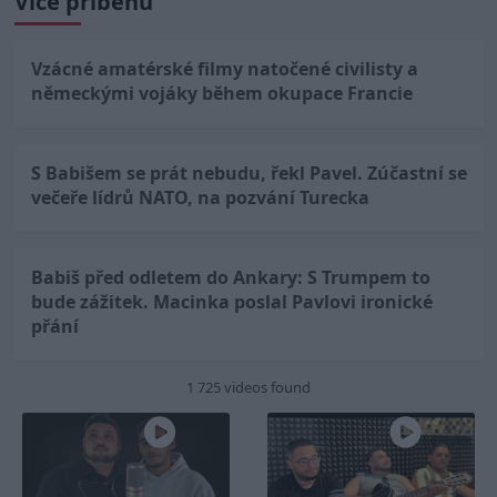
Více příběhů
Vzácné amatérské filmy natočené civilisty a
německými vojáky během okupace Francie
S Babišem se prát nebudu, řekl Pavel. Zúčastní se
večeře lídrů NATO, na pozvání Turecka
Babiš před odletem do Ankary: S Trumpem to
bude zážitek. Macinka poslal Pavlovi ironické
přání
1 725 videos found