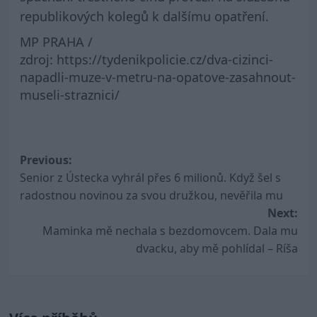
republikových kolegů k dalšímu opatření.
MP PRAHA /
zdroj: https://tydenikpolicie.cz/dva-cizinci-
napadli-muze-v-metru-na-opatove-zasahnout-
museli-straznici/
Post
Previous:
Senior z Ústecka vyhrál přes 6 milionů. Když šel s
navigation
radostnou novinou za svou družkou, nevěřila mu
Next:
Maminka mě nechala s bezdomovcem. Dala mu
dvacku, aby mě pohlídal – Ríša