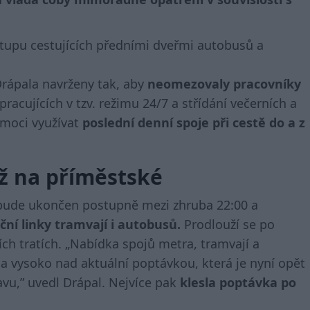
Drápala navrženy tak, aby
neomezovaly pracovníky
pracujících v tzv. režimu 24/7 a střídání večerních a
 moci využívat
poslední denní spoje při cestě do a z
ž na příměstské
 bude ukončen postupně mezi zhruba 22:00 a
ní linky tramvají i autobusů.
Prodlouží se po
ích tratích. „Nabídka spojů metra, tramvají a
 vysoko nad aktuální poptávkou, která je nyní opět
avu,” uvedl Drápal. Nejvíce pak
klesla poptávka po