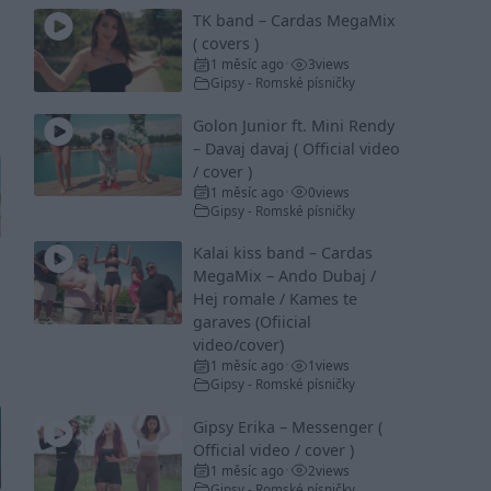
TK band – Cardas MegaMix
( covers )
1 měsíc ago
3
views
•
Gipsy - Romské písničky
Golon Junior ft. Mini Rendy
– Davaj davaj ( Official video
/ cover )
1 měsíc ago
0
views
•
Gipsy - Romské písničky
Kalai kiss band – Cardas
MegaMix – Ando Dubaj /
Hej romale / Kames te
garaves (Ofiicial
video/cover)
1 měsíc ago
1
views
•
Gipsy - Romské písničky
Gipsy Erika – Messenger (
Official video / cover )
1 měsíc ago
2
views
•
Gipsy - Romské písničky