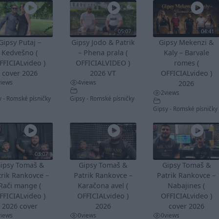
05:07
04:41
Gipsy Putaj –
Gipsy Jodo & Patrik
Gipsy Mekenzi &
Kedvešno (
– Phena prala (
Kaly – Barvale
FFICIALvideo )
OFFICIALVIDEO )
romes (
cover 2026
2026 VT
OFFICIALvideo )
views
4
views
2026
2
views
y - Romské písničky
Gipsy - Romské písničky
Gipsy - Romské písničky
03:07
ipsy Tomaš &
Gipsy Tomaš &
Gipsy Tomaš &
trik Rankovce –
Patrik Rankovce –
Patrik Rankovce –
Rači mange (
Karačona avel (
Nabajines (
FFICIALvideo )
OFFICIALvideo )
OFFICIALvideo )
2026 cover
2026
cover 2026
views
0
views
0
views