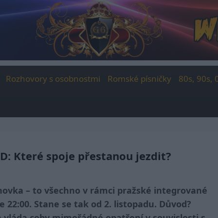
Rozhovory s osobnostmi
Romské písničky
80s, 90s, 
D: Které spoje přestanou jezdit?
anovka – to všechno v rámci pražské integrované
 22:00. Stane se tak od 2. listopadu. Důvod?
a vláda coby mimořádné opatření v souvislosti s