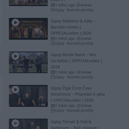
1 měsíc ago
4
views
•
Gipsy - Romské písničky
Gipsy Mekenzi & Kaly –
Barvale romes (
OFFICIALvideo ) 2026
1 měsíc ago
2
views
•
Gipsy - Romské písničky
Gipsy Mirek Band – Mix
čardašov ( OFFICIALvideo )
2026
1 měsíc ago
3
views
•
Gipsy - Romské písničky
Gipsy Žiga Čore Čave
Kecerovce – Phandav o jaka
( OFFICIALvideo ) 2026
1 měsíc ago
0
views
•
Gipsy - Romské písničky
Gipsy Tomaš & Patrik
Rankovce – Rači mange (