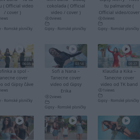
u ( Official video
cokolada ( Official
tu palmande (
/ cover )
video / cover )
Official video/cover
views
0
views
0
views
y - Romské písničky
Gipsy - Romské písničky
Gipsy - Romské písničky
06:05
03:58
05:27
ofinka a spol -
Sofi a Nana –
Klaudia a Kika –
anecne cover
Tanecne cover
Tanecne cover
eo od Gipsy čáve
video od Gipsy
video od TK band
views
1
views
Erika
2
views
y - Romské písničky
Gipsy - Romské písničky
Gipsy - Romské písničky