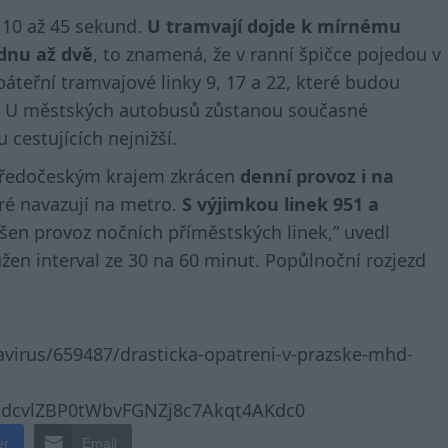
o 10 až 45 sekund.
U tramvají dojde k mírnému
ednu až dvě
, to znamená, že v ranní špičce pojedou v
áteřní tramvajové linky 9, 17 a 22, které budou
h. U městských autobusů zůstanou současné
 cestujících nejnižší.
tředočeským krajem zkrácen
denní provoz i na
eré navazují na metro.
S výjimkou linek 951 a
en provoz nočních příměstských linek,” uvedl
žen interval ze 30 na 60 minut. Popůlnoční rozjezd
avirus/659487/drasticka-opatreni-v-prazske-mhd-
EkdcvlZBP0tWbvFGNZj8c7Akqt4AKdc0
er
Email