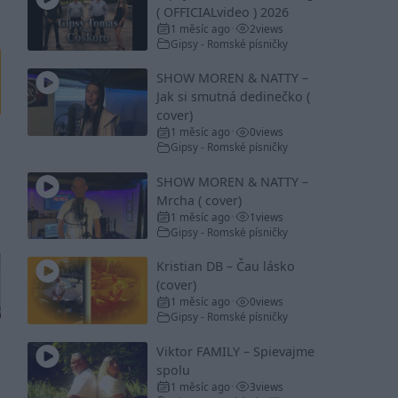
( OFFICIALvideo ) 2026
1 měsíc ago
2
views
•
Gipsy - Romské písničky
SHOW MOREN & NATTY –
Jak si smutná dedinečko (
cover)
1 měsíc ago
0
views
•
Gipsy - Romské písničky
SHOW MOREN & NATTY –
Mrcha ( cover)
1 měsíc ago
1
views
•
Gipsy - Romské písničky
Kristian DB – Čau lásko
(cover)
1 měsíc ago
0
views
•
Gipsy - Romské písničky
Viktor FAMILY – Spievajme
spolu
1 měsíc ago
3
views
•