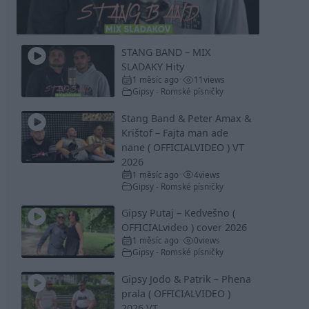
Video
STANG BAND – MIX
SLADAKY Hity
1 měsíc ago
11
views
•
Gipsy - Romské písničky
Stang Band & Peter Amax &
Krištof – Fajta man ade
nane ( OFFICIALVIDEO ) VT
2026
1 měsíc ago
4
views
•
Gipsy - Romské písničky
Gipsy Putaj – Kedvešno (
OFFICIALvideo ) cover 2026
1 měsíc ago
0
views
•
Gipsy - Romské písničky
Gipsy Jodo & Patrik – Phena
prala ( OFFICIALVIDEO )
2026 VT