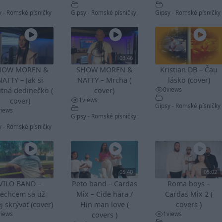
y - Romské písničky
Gipsy - Romské písničky
Gipsy - Romské písničky
03:46
HOW MOREN &
SHOW MOREN &
Kristian DB – Čau
NATTY – Jak si
NATTY – Mrcha (
lásko (cover)
0
views
tná dedinečko (
cover)
1
views
cover)
Gipsy - Romské písničky
views
Gipsy - Romské písničky
y - Romské písničky
05:40
05:02
VILO BAND –
Peto band – Cardas
Roma boys –
echcem sa už
Mix – Cide hara /
Cardas Mix 2 (
j skrývať (cover)
Hin man love (
covers )
views
1
views
covers )