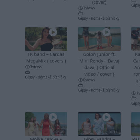
(cover)
Gips
3
views
Gipsy - Romské písničky
05:29
TK band – Cardas
Golon Junior ft.
Ka
MegaMix ( covers )
Mini Rendy – Davaj
Ca
3
views
davaj ( Official
An
video / cover )
ro
Gipsy - Romské písničky
0
views
ga
Gipsy - Romské písničky
1
Gips
03:40
04:17
Mojka Orlova –
Gipsy Sandra –
Pas