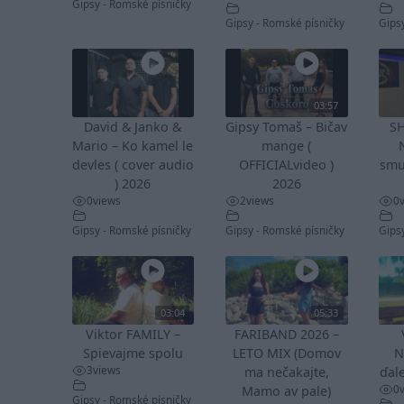
Gipsy - Romské písničky
Gipsy - Romské písničky
Gips
03:57
David & Janko &
Gipsy Tomaš – Bičav
S
Mario – Ko kamel le
mange (
devles ( cover audio
OFFICIALvideo )
smu
) 2026
2026
0
views
2
views
0
Gipsy - Romské písničky
Gipsy - Romské písničky
Gips
03:04
05:33
Viktor FAMILY –
FARIBAND 2026 –
Spievajme spolu
LETO MIX (Domov
N
3
views
ma nečakajte,
ďale
0
Mamo av pale)
Gipsy - Romské písničky