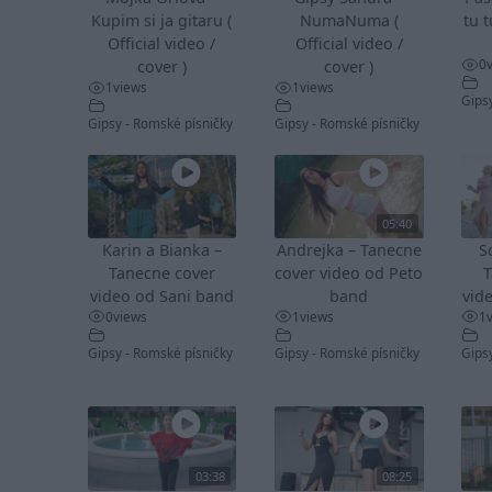
Kupim si ja gitaru (
NumaNuma (
tu t
Official video /
Official video /
0
cover )
cover )
1
views
1
views
Gips
Gipsy - Romské písničky
Gipsy - Romské písničky
05:40
Karin a Bianka –
Andrejka – Tanecne
S
Tanecne cover
cover video od Peto
T
video od Sani band
band
vid
0
views
1
views
1
Gipsy - Romské písničky
Gipsy - Romské písničky
Gips
03:38
08:25