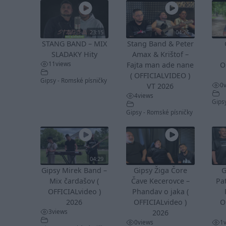
23:15
04:26
STANG BAND – MIX
Stang Band & Peter
SLADAKY Hity
Amax & Krištof –
11
views
Fajta man ade nane
O
( OFFICIALVIDEO )
Gipsy - Romské písničky
0
VT 2026
4
views
Gips
Gipsy - Romské písničky
04:29
Gipsy Mirek Band –
Gipsy Žiga Čore
G
Mix čardašov (
Čave Kecerovce –
Pa
OFFICIALvideo )
Phandav o jaka (
2026
OFFICIALvideo )
O
3
views
2026
0
views
1