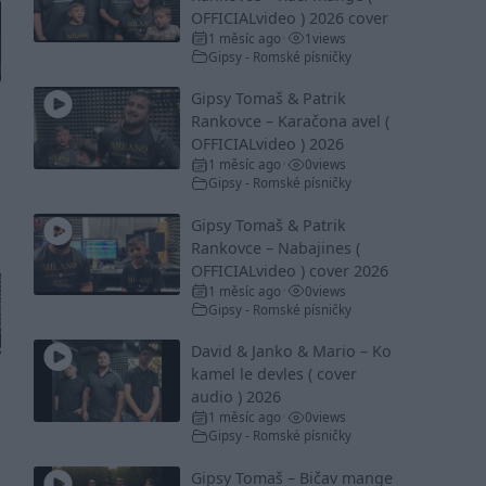
OFFICIALvideo ) 2026 cover
1 měsíc ago
1
views
•
Gipsy - Romské písničky
Gipsy Tomaš & Patrik
Rankovce – Karačona avel (
OFFICIALvideo ) 2026
1 měsíc ago
0
views
•
Gipsy - Romské písničky
Gipsy Tomaš & Patrik
Rankovce – Nabajines (
OFFICIALvideo ) cover 2026
1 měsíc ago
0
views
•
Gipsy - Romské písničky
David & Janko & Mario – Ko
kamel le devles ( cover
audio ) 2026
1 měsíc ago
0
views
•
Gipsy - Romské písničky
Gipsy Tomaš – Bičav mange