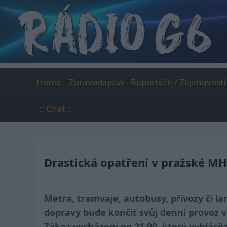
Skip
to
content
Home
Zpravodajství
Reportáže / Zajímavosti
.:: Chat ::.
Drastická opatření v pražské MH
Metra, tramvaje, autobusy, přívozy či l
dopravy bude končit svůj denní provoz ve
Zákaz vycházení po 21:00, který vyhlásil