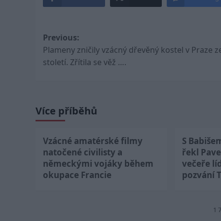
Post
Previous:
Plameny zničily vzácný dřevěný kostel v Praze ze
navigation
století. Zřítila se věž ….
Více příběhů
Vzácné amatérské filmy
S Babiše
natočené civilisty a
řekl Pave
německými vojáky během
večeře lí
okupace Francie
pozvání 
1 