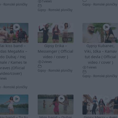
1
views
y - Romské písničky
Gipsy - Romské písničky
Gipsy - Romské písničky
07:03
03:39
03:59
lai kiss band –
Gipsy Erika –
Gypsy Kubanec,
rdas MegaMix –
Messenger ( Official
Viki, Idka – Kamav
do Dubaj / Hej
video / cover )
tut devla ( Official
2
views
male / Kames te
video / cover )
1
views
raves (Ofiicial
Gipsy - Romské písničky
video/cover)
Gipsy - Romské písničky
views
y - Romské písničky
siv band – Tu tu
Mini band – Dubaj
Gipsy Merry – Aves