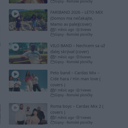
Gipsy - Romské písničky
FARIBAND 2026 – LETO MIX
(Domov ma nečakajte,
Mamo av pale)(cover)
1 měsíc ago
3
views
•
Gipsy - Romské písničky
VILO BAND – Nechcem sa už
ďalej skrývať (cover)
1 měsíc ago
0
views
•
Gipsy - Romské písničky
Peto band – Cardas Mix –
Cide hara / Hin man love (
covers )
1 měsíc ago
1
views
•
Gipsy - Romské písničky
Roma boys – Cardas Mix 2 (
covers )
1 měsíc ago
1
views
•
Gipsy - Romské písničky