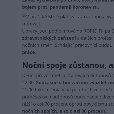
bojem proti pandemii koronaviru.
Úpravy jsou podle mluvčího ROPID Filipa 
zdravotnických zařízení
a dalších profesí 
nočních směn. Střídající pracovníci budou
práce
.
Noční spoje zůstanou, a
Denní provoz metra, tramvají a autobusů
22:30.
Současně s tím začnou vyjíždět noč
21:00 také intervaly na páteřních železničn
příměstských autobusů bude nadále držena
nižší o asi 70 procent oproti obvyklému st
nočních spojích, a to o asi 80 procent
.