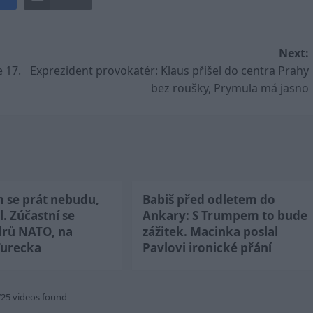
Next:
 17.
Exprezident provokatér: Klaus přišel do centra Prahy
bez roušky, Prymula má jasno
m se prát nebudu,
Babiš před odletem do
l. Zúčastní se
Ankary: S Trumpem to bude
drů NATO, na
zážitek. Macinka poslal
Turecka
Pavlovi ironické přání
725 videos found