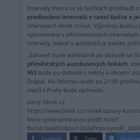
Intervaly metra se ve špičkách prodlouží 
prodloužení intervalů v ranní špičce o j
intervalech deset minut. Výjimkou budou p
vypravovány v pětiminutových intervalec
intervaly, neboť u autobusů je pokles počtu
„Zároveň bude adekvátně po dohodě se S
příměstských autobusových linkách
, kt
953
bude po dohodě s městy a obcemi zruš
Drápal. Na železnici bude po 21:00 prodlou
vlaků z Prahy bude zachován.
zdroj: blesk.cz
https://www.blesk.cz/clanek/zpravy-koron
ktere-spoje-prestanou-jezdit.html?
fbclid=IwAR0z4qsil1ZrEbRYdoraymdC_2o
Facebook
Twitter
Messeng