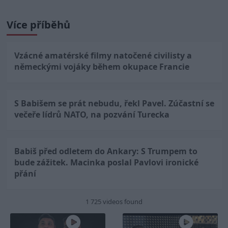
Více příběhů
Vzácné amatérské filmy natočené civilisty a
německými vojáky během okupace Francie
S Babišem se prát nebudu, řekl Pavel. Zúčastní se
večeře lídrů NATO, na pozvání Turecka
Babiš před odletem do Ankary: S Trumpem to
bude zážitek. Macinka poslal Pavlovi ironické
přání
1 725 videos found