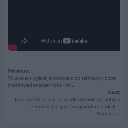
Post
Previous:
70 procent Kyjeva je potopeno do temnoty v době
navigation
zhoršování energetické krize…
Next:
Francouzští farmáři provedli symbolický “pohřeb
zemědělství”; protestují proti dohodě EU-
Mercosur…