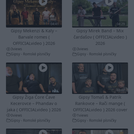
04:41
04:29
Gipsy Mekenzi & Kaly –
Gipsy Mirek Band – Mix
Barvale romes (
čardašov ( OFFICIALvideo )
OFFICIALvideo ) 2026
2026
3
views
3
views
Gipsy - Romské písničky
Gipsy - Romské písničky
03:07
Gipsy Žiga Čore Čave
Gipsy Tomaš & Patrik
Kecerovce – Phandav o
Rankovce – Rači mange (
jaka ( OFFICIALvideo ) 2026
OFFICIALvideo ) 2026 cover
0
views
1
views
Gipsy - Romské písničky
Gipsy - Romské písničky