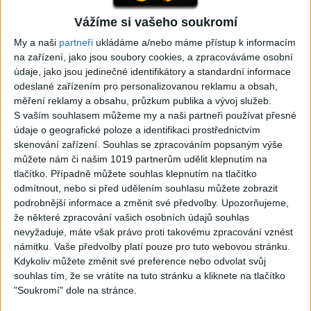
Vážíme si vašeho soukromí
05:29
02:33
My a naši
partneři
ukládáme a/nebo máme přístup k informacím
TK band – Cardas MegaMix
Golon Junior ft. Mini Rendy
na zařízení, jako jsou soubory cookies, a zpracováváme osobní
( covers )
– Davaj davaj ( Official
3
views
údaje, jako jsou jedinečné identifikátory a standardní informace
video / cover )
Gipsy - Romské písničky
1
views
odeslané zařízením pro personalizovanou reklamu a obsah,
Gipsy - Romské písničky
měření reklamy a obsahu, průzkum publika a vývoj služeb.
S vaším souhlasem můžeme my a naši partneři používat přesné
údaje o geografické poloze a identifikaci prostřednictvím
skenování zařízení. Souhlas se zpracováním popsaným výše
můžete nám či našim 1019 partnerům udělit klepnutím na
tlačítko. Případně můžete souhlas klepnutím na tlačítko
07:03
03:39
odmítnout, nebo si před udělením souhlasu můžete zobrazit
Kalai kiss band – Cardas
Gipsy Erika – Messenger (
podrobnější informace a změnit své předvolby.
Upozorňujeme,
MegaMix – Ando Dubaj /
Official video / cover )
že některé zpracování vašich osobních údajů souhlas
3
views
Hej romale / Kames te
nevyžaduje, máte však právo proti takovému zpracování vznést
Gipsy - Romské písničky
garaves (Ofiicial
námitku. Vaše předvolby platí pouze pro tuto webovou stránku.
video/cover)
Kdykoliv můžete změnit své preference nebo odvolat svůj
1
views
souhlas tím, že se vrátíte na tuto stránku a kliknete na tlačítko
Gipsy - Romské písničky
"Soukromí" dole na stránce.