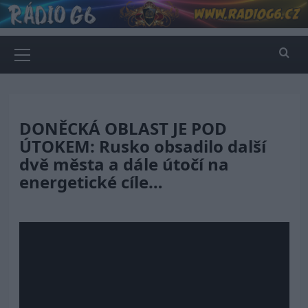
Skip
to
content
Primary
Menu
DONĚCKÁ OBLAST JE POD
ÚTOKEM: Rusko obsadilo další
dvě města a dále útočí na
energetické cíle…