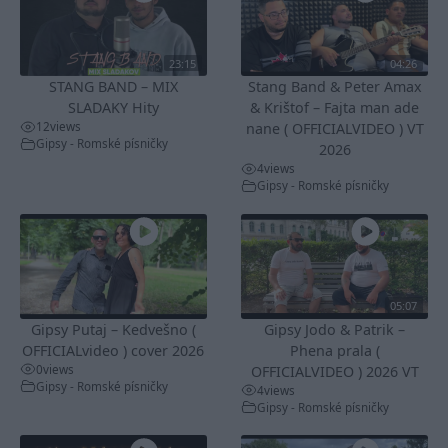
23:15
04:26
STANG BAND – MIX
Stang Band & Peter Amax
SLADAKY Hity
& Krištof – Fajta man ade
12
views
nane ( OFFICIALVIDEO ) VT
Gipsy - Romské písničky
2026
4
views
Gipsy - Romské písničky
05:07
Gipsy Putaj – Kedvešno (
Gipsy Jodo & Patrik –
OFFICIALvideo ) cover 2026
Phena prala (
0
views
OFFICIALVIDEO ) 2026 VT
Gipsy - Romské písničky
4
views
Gipsy - Romské písničky