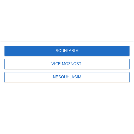
Gipsy - Romské písničky
Gipsy Jodo & Patrik – Phena prala (
OFFICIALVIDEO ) 2026 VT
1 měsíc ago
4
views
•
Gipsy - Romské písničky
SOUHLASÍM
Gipsy Mekenzi & Kaly – Barvale
romes ( OFFICIALvideo ) 2026
VÍCE MOŽNOSTÍ
1 měsíc ago
3
views
•
Gipsy - Romské písničky
NESOUHLASÍM
Gipsy Mirek Band – Mix čardašov (
OFFICIALvideo ) 2026
1 měsíc ago
3
views
•
Gipsy - Romské písničky
Gipsy Žiga Čore Čave Kecerovce –
Phandav o jaka ( OFFICIALvideo )
2026