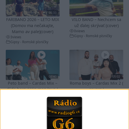
05:33
FARIBAND 2026 – LETO MIX
VILO BAND – Nechcem sa
(Domov ma nečakajte,
už ďalej skrývať (cover)
0
views
Mamo av pale)(cover)
Gipsy - Romské písničky
3
views
Gipsy - Romské písničky
05:40
05:02
Peto band – Cardas Mix –
Roma boys – Cardas Mix 2 (
Cide hara / Hin man love (
covers )
1
views
covers )
Gipsy - Romské písničky
1
views
Gipsy - Romské písničky