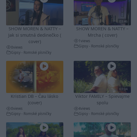
03:46
SHOW MOREN & NATTY –
SHOW MOREN & NATTY –
Jak si smutná dedinečko (
Mrcha ( cover)
1
views
cover)
Gipsy - Romské písničky
0
views
Gipsy - Romské písničky
03:04
Kristian DB – Čau lásko
Viktor FAMILY – Spievajme
(cover)
spolu
0
views
4
views
Gipsy - Romské písničky
Gipsy - Romské písničky