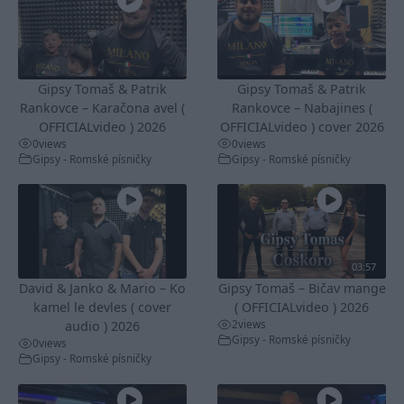
Gipsy Tomaš & Patrik
Gipsy Tomaš & Patrik
Rankovce – Karačona avel (
Rankovce – Nabajines (
OFFICIALvideo ) 2026
OFFICIALvideo ) cover 2026
0
views
0
views
Gipsy - Romské písničky
Gipsy - Romské písničky
03:57
David & Janko & Mario – Ko
Gipsy Tomaš – Bičav mange
kamel le devles ( cover
( OFFICIALvideo ) 2026
2
views
audio ) 2026
Gipsy - Romské písničky
0
views
Gipsy - Romské písničky