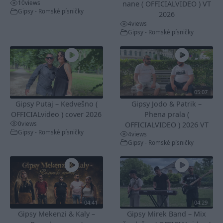
10
views
nane ( OFFICIALVIDEO ) VT
Gipsy - Romské písničky
2026
4
views
Gipsy - Romské písničky
05:07
Gipsy Putaj – Kedvešno (
Gipsy Jodo & Patrik –
OFFICIALvideo ) cover 2026
Phena prala (
0
views
OFFICIALVIDEO ) 2026 VT
Gipsy - Romské písničky
4
views
Gipsy - Romské písničky
04:41
04:29
Gipsy Mekenzi & Kaly –
Gipsy Mirek Band – Mix