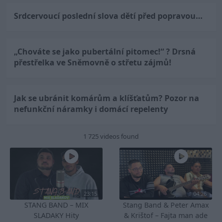
Srdcervoucí poslední slova dětí před popravou…
„Chováte se jako pubertální pitomec!“ ? Drsná
přestřelka ve Sněmovně o střetu zájmů!
Jak se ubránit komárům a klíšťatům? Pozor na
nefunkční náramky i domácí repelenty
1 725 videos found
23:15
04:26
STANG BAND – MIX
Stang Band & Peter Amax
SLADAKY Hity
& Krištof – Fajta man ade