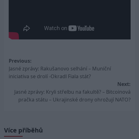
Post
Previous:
Jasné zprávy: Rakušanovo selhání – Muniční
navigation
iniciativa se drolí -Okradl Fiala stát?
Next:
Jasné zprávy: Kryli střelbu na fakultě? – Bitcoinová
pračka státu – Ukrajinské drony ohrožují NATO?
Více příběhů