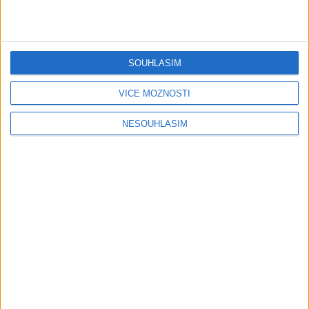
Gipsy - Romské písničky
Gipsy Mekenzi & Kaly – Barvale
romes ( OFFICIALvideo ) 2026
SOUHLASÍM
1 měsíc ago
2
views
•
Gipsy - Romské písničky
VÍCE MOŽNOSTÍ
Gipsy Mirek Band – Mix čardašov (
NESOUHLASÍM
OFFICIALvideo ) 2026
1 měsíc ago
3
views
•
Gipsy - Romské písničky
Gipsy Žiga Čore Čave Kecerovce –
Phandav o jaka ( OFFICIALvideo )
2026
1 měsíc ago
0
views
•
Gipsy - Romské písničky
Gipsy Tomaš & Patrik Rankovce –
Rači mange ( OFFICIALvideo ) 2026
cover