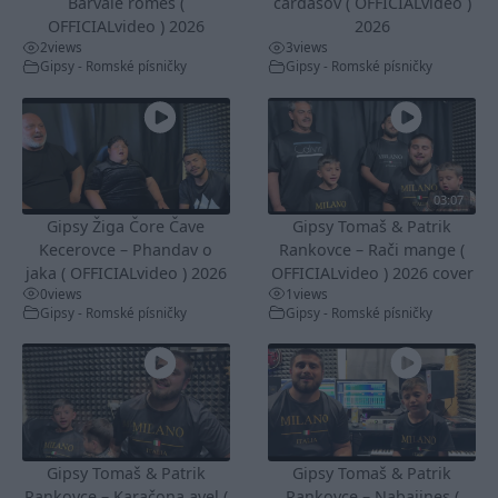
Barvale romes (
čardašov ( OFFICIALvideo )
OFFICIALvideo ) 2026
2026
2
views
3
views
Gipsy - Romské písničky
Gipsy - Romské písničky
03:07
Gipsy Žiga Čore Čave
Gipsy Tomaš & Patrik
Kecerovce – Phandav o
Rankovce – Rači mange (
jaka ( OFFICIALvideo ) 2026
OFFICIALvideo ) 2026 cover
0
views
1
views
Gipsy - Romské písničky
Gipsy - Romské písničky
Gipsy Tomaš & Patrik
Gipsy Tomaš & Patrik
Rankovce – Karačona avel (
Rankovce – Nabajines (