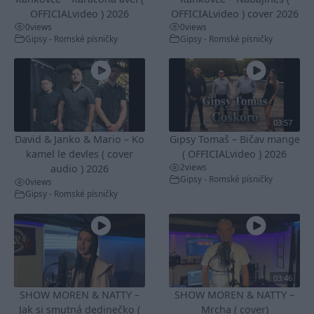
OFFICIALvideo ) 2026
OFFICIALvideo ) cover 2026
0
views
0
views
Gipsy - Romské písničky
Gipsy - Romské písničky
03:57
David & Janko & Mario – Ko
Gipsy Tomaš – Bičav mange
kamel le devles ( cover
( OFFICIALvideo ) 2026
2
views
audio ) 2026
Gipsy - Romské písničky
0
views
Gipsy - Romské písničky
03:46
SHOW MOREN & NATTY –
SHOW MOREN & NATTY –
Jak si smutná dedinečko (
Mrcha ( cover)