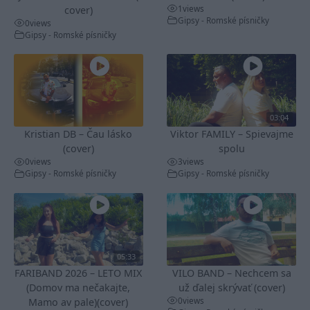
1
views
cover)
Gipsy - Romské písničky
0
views
Gipsy - Romské písničky
03:04
Kristian DB – Čau lásko
Viktor FAMILY – Spievajme
(cover)
spolu
0
views
3
views
Gipsy - Romské písničky
Gipsy - Romské písničky
05:33
FARIBAND 2026 – LETO MIX
VILO BAND – Nechcem sa
(Domov ma nečakajte,
už ďalej skrývať (cover)
0
views
Mamo av pale)(cover)