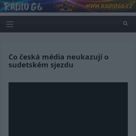
Skip
to
content
Primary
Menu
Co česká média neukazují o
sudetském sjezdu