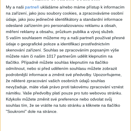
0
views
Gipsy - Romské písničky
My a naši
partneři
ukládáme a/nebo máme přístup k informacím
na zařízení, jako jsou soubory cookies, a zpracováváme osobní
údaje, jako jsou jedinečné identifikátory a standardní informace
odeslané zařízením pro personalizovanou reklamu a obsah,
měření reklamy a obsahu, průzkum publika a vývoj služeb.
S vaším souhlasem můžeme my a naši partneři používat přesné
03:39
údaje o geografické poloze a identifikaci prostřednictvím
Kalai kiss band – Cardas
Gipsy Erika – Messenger (
skenování zařízení. Souhlas se zpracováním popsaným výše
MegaMix – Ando Dubaj /
Official video / cover )
můžete nám či našim 1017 partnerům udělit klepnutím na
2
views
Hej romale / Kames te
tlačítko. Případně můžete souhlas klepnutím na tlačítko
Gipsy - Romské písničky
garaves (Ofiicial
odmítnout, nebo si před udělením souhlasu můžete zobrazit
video/cover)
podrobnější informace a změnit své předvolby.
Upozorňujeme,
0
views
že některé zpracování vašich osobních údajů souhlas
Gipsy - Romské písničky
nevyžaduje, máte však právo proti takovému zpracování vznést
námitku. Vaše předvolby platí pouze pro tuto webovou stránku.
Kdykoliv můžete změnit své preference nebo odvolat svůj
souhlas tím, že se vrátíte na tuto stránku a kliknete na tlačítko
"Soukromí" dole na stránce.
03:59
03:40
Gypsy Kubanec, Viki, Idka –
Mojka Orlova – Kupim si ja
Kamav tut devla ( Official
gitaru ( Official video /