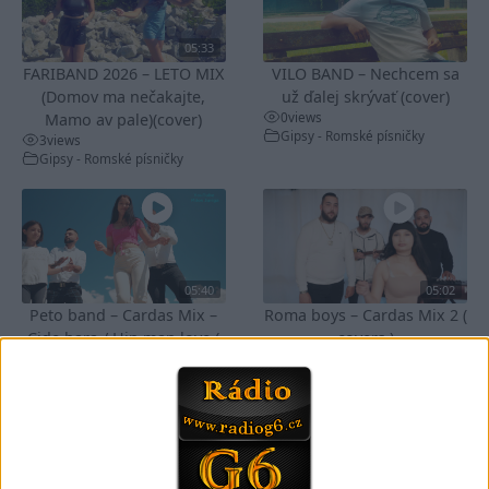
05:33
FARIBAND 2026 – LETO MIX
VILO BAND – Nechcem sa
(Domov ma nečakajte,
už ďalej skrývať (cover)
0
views
Mamo av pale)(cover)
Gipsy - Romské písničky
3
views
Gipsy - Romské písničky
05:40
05:02
Peto band – Cardas Mix –
Roma boys – Cardas Mix 2 (
Cide hara / Hin man love (
covers )
1
views
covers )
Gipsy - Romské písničky
1
views
Gipsy - Romské písničky