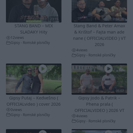
23:15
04:26
STANG BAND – MIX
Stang Band & Peter Amax
SLADAKY Hity
& Krištof – Fajta man ade
12
views
nane ( OFFICIALVIDEO ) VT
Gipsy - Romské písničky
2026
4
views
Gipsy - Romské písničky
05:07
Gipsy Putaj – Kedvešno (
Gipsy Jodo & Patrik –
OFFICIALvideo ) cover 2026
Phena prala (
0
views
OFFICIALVIDEO ) 2026 VT
Gipsy - Romské písničky
4
views
Gipsy - Romské písničky