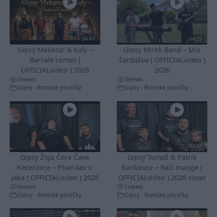
04:41
04:29
Gipsy Mekenzi & Kaly –
Gipsy Mirek Band – Mix
Barvale romes (
čardašov ( OFFICIALvideo )
OFFICIALvideo ) 2026
2026
2
views
3
views
Gipsy - Romské písničky
Gipsy - Romské písničky
03:07
Gipsy Žiga Čore Čave
Gipsy Tomaš & Patrik
Kecerovce – Phandav o
Rankovce – Rači mange (
jaka ( OFFICIALvideo ) 2026
OFFICIALvideo ) 2026 cover
0
views
1
views
Gipsy - Romské písničky
Gipsy - Romské písničky