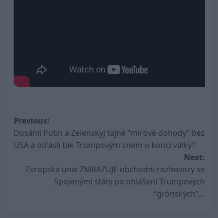
Post
Previous:
Dosáhli Putin a Zelenskyj tajné “mírové dohody” bez
navigation
USA a otřásli tak Trumpovým snem o konci války?
Next:
Evropská unie ZMRAZUJE obchodní rozhovory se
Spojenými státy po ohlášení Trumpových
“grónských”…