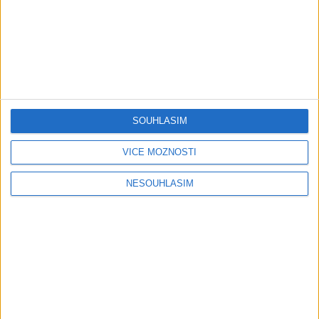
Gipsy - Romské písničky
Gipsy Jodo & Patrik – Phena prala (
OFFICIALVIDEO ) 2026 VT
1 měsíc ago
4
views
•
Gipsy - Romské písničky
SOUHLASÍM
Gipsy Mekenzi & Kaly – Barvale
romes ( OFFICIALvideo ) 2026
VÍCE MOŽNOSTÍ
1 měsíc ago
2
views
•
Gipsy - Romské písničky
NESOUHLASÍM
Gipsy Mirek Band – Mix čardašov (
OFFICIALvideo ) 2026
1 měsíc ago
3
views
•
Gipsy - Romské písničky
Gipsy Žiga Čore Čave Kecerovce –
Phandav o jaka ( OFFICIALvideo )
2026