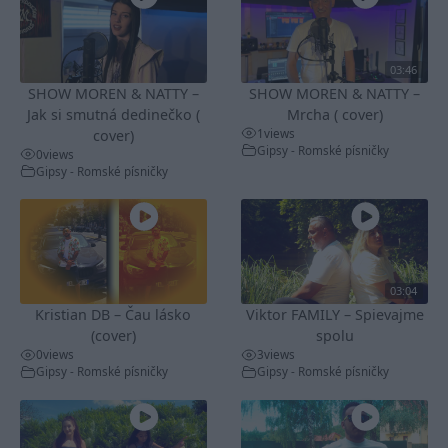
03:46
SHOW MOREN & NATTY –
SHOW MOREN & NATTY –
Jak si smutná dedinečko (
Mrcha ( cover)
1
views
cover)
Gipsy - Romské písničky
0
views
Gipsy - Romské písničky
03:04
Kristian DB – Čau lásko
Viktor FAMILY – Spievajme
(cover)
spolu
0
views
3
views
Gipsy - Romské písničky
Gipsy - Romské písničky