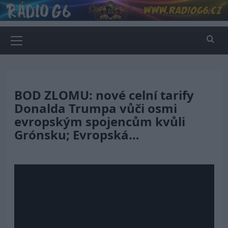
Skip
to
content
Primary
Menu
BOD ZLOMU: nové celní tarify
Donalda Trumpa vůči osmi
evropským spojencům kvůli
Grónsku; Evropská…