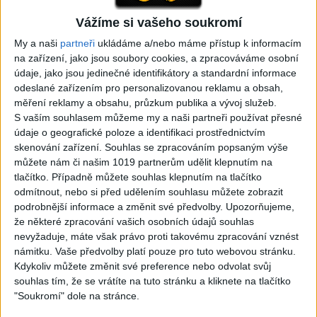
Vážíme si vašeho soukromí
05:29
My a naši
partneři
ukládáme a/nebo máme přístup k informacím
TK band – Cardas MegaMix
Golon Junior ft. Mini Rendy
na zařízení, jako jsou soubory cookies, a zpracováváme osobní
( covers )
– Davaj davaj ( Official
3
views
údaje, jako jsou jedinečné identifikátory a standardní informace
video / cover )
Gipsy - Romské písničky
0
views
odeslané zařízením pro personalizovanou reklamu a obsah,
Gipsy - Romské písničky
měření reklamy a obsahu, průzkum publika a vývoj služeb.
S vaším souhlasem můžeme my a naši partneři používat přesné
údaje o geografické poloze a identifikaci prostřednictvím
skenování zařízení. Souhlas se zpracováním popsaným výše
můžete nám či našim 1019 partnerům udělit klepnutím na
tlačítko. Případně můžete souhlas klepnutím na tlačítko
07:03
03:39
odmítnout, nebo si před udělením souhlasu můžete zobrazit
Kalai kiss band – Cardas
Gipsy Erika – Messenger (
podrobnější informace a změnit své předvolby.
Upozorňujeme,
MegaMix – Ando Dubaj /
Official video / cover )
že některé zpracování vašich osobních údajů souhlas
2
views
Hej romale / Kames te
nevyžaduje, máte však právo proti takovému zpracování vznést
Gipsy - Romské písničky
garaves (Ofiicial
námitku. Vaše předvolby platí pouze pro tuto webovou stránku.
video/cover)
Kdykoliv můžete změnit své preference nebo odvolat svůj
1
views
souhlas tím, že se vrátíte na tuto stránku a kliknete na tlačítko
Gipsy - Romské písničky
"Soukromí" dole na stránce.