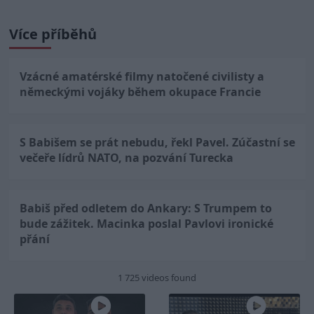
Více příběhů
Vzácné amatérské filmy natočené civilisty a
německými vojáky během okupace Francie
S Babišem se prát nebudu, řekl Pavel. Zúčastní se
večeře lídrů NATO, na pozvání Turecka
Babiš před odletem do Ankary: S Trumpem to
bude zážitek. Macinka poslal Pavlovi ironické
přání
1 725 videos found