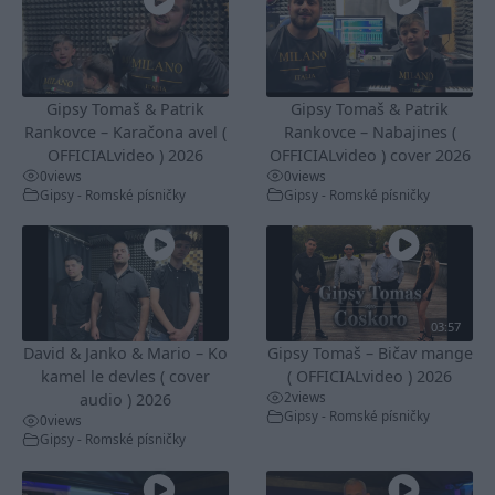
Gipsy Tomaš & Patrik
Gipsy Tomaš & Patrik
Rankovce – Karačona avel (
Rankovce – Nabajines (
OFFICIALvideo ) 2026
OFFICIALvideo ) cover 2026
0
views
0
views
Gipsy - Romské písničky
Gipsy - Romské písničky
03:57
David & Janko & Mario – Ko
Gipsy Tomaš – Bičav mange
kamel le devles ( cover
( OFFICIALvideo ) 2026
2
views
audio ) 2026
Gipsy - Romské písničky
0
views
Gipsy - Romské písničky