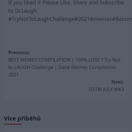
If you liked it Please Like, Share and Subscribe
to Dr.Laugh
#TryNotToLaughChallenge#2021#memes#Bestm
Post
Previous:
BEST MEMES COMPILATION | 100% LOSE ? Try Not
navigation
to LAUGH Challenge | Dank Memes Compilation
2021
Next:
FOTW JULY WK3
Více příběhů