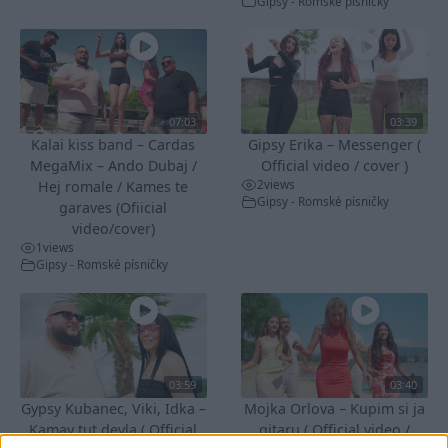
Gipsy - Romské písničky
07:03
03:39
Kalai kiss band – Cardas
Gipsy Erika – Messenger (
MegaMix – Ando Dubaj /
Official video / cover )
2
views
Hej romale / Kames te
Gipsy - Romské písničky
garaves (Ofiicial
video/cover)
1
views
Gipsy - Romské písničky
03:59
03:40
Gypsy Kubanec, Viki, Idka –
Mojka Orlova – Kupim si ja
Kamav tut devla ( Official
gitaru ( Official video /