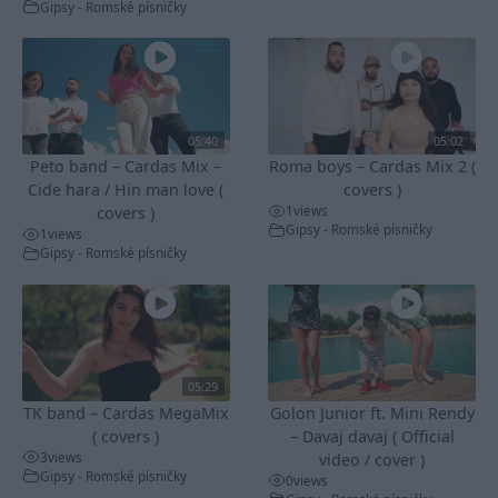
Gipsy - Romské písničky
05:40
05:02
Peto band – Cardas Mix –
Roma boys – Cardas Mix 2 (
Cide hara / Hin man love (
covers )
1
views
covers )
Gipsy - Romské písničky
1
views
Gipsy - Romské písničky
05:29
TK band – Cardas MegaMix
Golon Junior ft. Mini Rendy
( covers )
– Davaj davaj ( Official
3
views
video / cover )
Gipsy - Romské písničky
0
views