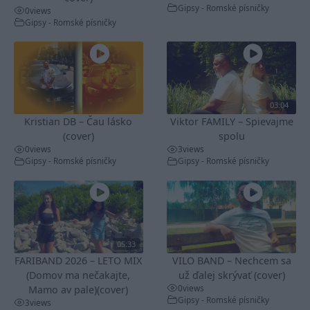
Gipsy - Romské písničky
0
views
Gipsy - Romské písničky
03:04
Kristian DB – Čau lásko
Viktor FAMILY – Spievajme
(cover)
spolu
0
views
3
views
Gipsy - Romské písničky
Gipsy - Romské písničky
05:33
FARIBAND 2026 – LETO MIX
VILO BAND – Nechcem sa
(Domov ma nečakajte,
už ďalej skrývať (cover)
0
views
Mamo av pale)(cover)
Gipsy - Romské písničky
3
views