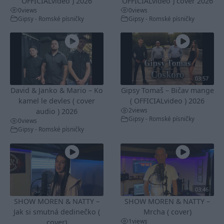
OFFICIALvideo ) 2026
OFFICIALvideo ) cover 2026
0
views
0
views
Gipsy - Romské písničky
Gipsy - Romské písničky
03:57
David & Janko & Mario – Ko
Gipsy Tomaš – Bičav mange
kamel le devles ( cover
( OFFICIALvideo ) 2026
2
views
audio ) 2026
Gipsy - Romské písničky
0
views
Gipsy - Romské písničky
03:46
SHOW MOREN & NATTY –
SHOW MOREN & NATTY –
Jak si smutná dedinečko (
Mrcha ( cover)
1
views
cover)