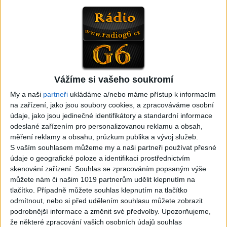
video / cover )
cover )
1
views
1
views
Gipsy - Romské písničky
Gipsy - Romské písničky
Vážíme si vašeho soukromí
04:17
Gipsy Sandra – NumaNuma
Passiv band – Tu tu tu tu (
My a naši
partneři
ukládáme a/nebo máme přístup k informacím
( Official video / cover )
Official video / cover )
na zařízení, jako jsou soubory cookies, a zpracováváme osobní
1
views
0
views
údaje, jako jsou jedinečné identifikátory a standardní informace
Gipsy - Romské písničky
Gipsy - Romské písničky
odeslané zařízením pro personalizovanou reklamu a obsah,
měření reklamy a obsahu, průzkum publika a vývoj služeb.
S vaším souhlasem můžeme my a naši partneři používat přesné
údaje o geografické poloze a identifikaci prostřednictvím
skenování zařízení. Souhlas se zpracováním popsaným výše
můžete nám či našim 1019 partnerům udělit klepnutím na
tlačítko. Případně můžete souhlas klepnutím na tlačítko
Mini band – Dubaj
Gipsy Merry – Aves tu
odmítnout, nebo si před udělením souhlasu můžete zobrazit
cokolada ( Official video /
palmande ( Official
podrobnější informace a změnit své předvolby.
Upozorňujeme,
cover )
video/cover
že některé zpracování vašich osobních údajů souhlas
0
views
0
views