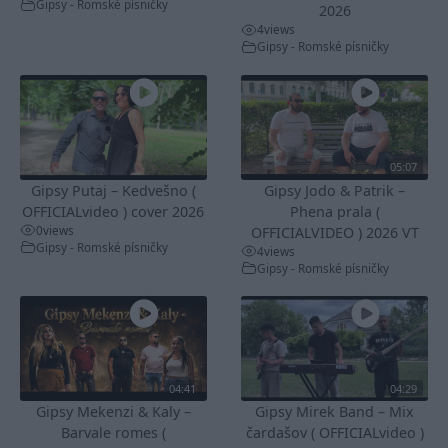
Gipsy - Romské písničky
2026
4
views
Gipsy - Romské písničky
05:07
Gipsy Putaj – Kedvešno (
Gipsy Jodo & Patrik –
OFFICIALvideo ) cover 2026
Phena prala (
0
views
OFFICIALVIDEO ) 2026 VT
Gipsy - Romské písničky
4
views
Gipsy - Romské písničky
04:41
04:29
Gipsy Mekenzi & Kaly –
Gipsy Mirek Band – Mix
Barvale romes (
čardašov ( OFFICIALvideo )