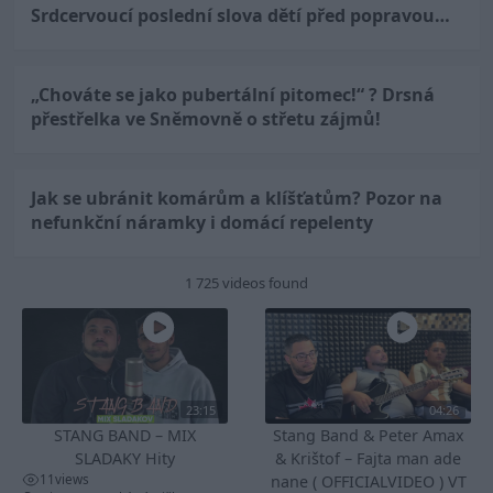
Srdcervoucí poslední slova dětí před popravou…
„Chováte se jako pubertální pitomec!“ ? Drsná
přestřelka ve Sněmovně o střetu zájmů!
Jak se ubránit komárům a klíšťatům? Pozor na
nefunkční náramky i domácí repelenty
1 725 videos found
23:15
04:26
STANG BAND – MIX
Stang Band & Peter Amax
SLADAKY Hity
& Krištof – Fajta man ade
11
views
nane ( OFFICIALVIDEO ) VT