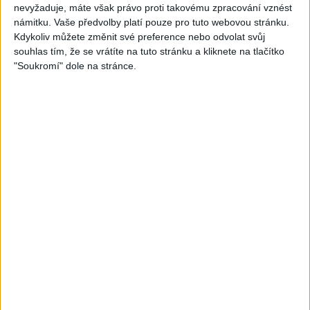
nevyžaduje, máte však právo proti takovému zpracování vznést
Gipsy - Romské písničky
Gipsy - Romské písničky
námitku. Vaše předvolby platí pouze pro tuto webovou stránku.
Kdykoliv můžete změnit své preference nebo odvolat svůj
souhlas tím, že se vrátíte na tuto stránku a kliknete na tlačítko
"Soukromí" dole na stránce.
05:40
Karin a Bianka – Tanecne
Andrejka – Tanecne cover
cover video od Sani band
video od Peto band
0
views
1
views
Gipsy - Romské písničky
Gipsy - Romské písničky
06:05
03:58
Sofinka a spol -Tanecne
Sofi a Nana – Tanecne
cover video od Gipsy čáve
cover video od Gipsy Erika
1
views
2
views
Gipsy - Romské písničky
Gipsy - Romské písničky